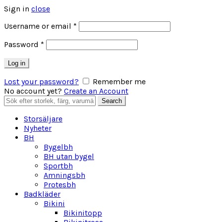
Sign in
close
Obligatoriskt
Username or email
*
Obligatoriskt
Password
*
Log in
Lost your password?
Remember me
No account yet?
Create an Account
Search
Search
for:
Storsäljare
Nyheter
BH
Bygelbh
BH utan bygel
Sportbh
Amningsbh
Protesbh
Badkläder
Bikini
Bikinitopp