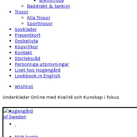
Bikinitrosa
Baddräkt & tankini
Trosor
Alla Trosor
Sporttrosor
Sovkläder
Presentkort
Önskelista
Köpvillkor
Kontakt
Storleksråd
Personliga utprovningar
Livet hos Hogengård
Lookbook in English
Wishlist
Underkläder Online med Kvalité och Kunskap i fokus
Mitt konto