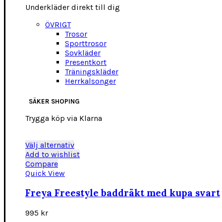
Underkläder direkt till dig
ÖVRIGT
Trosor
Sporttrosor
Sovkläder
Presentkort
Träningskläder
Herrkalsonger
SÄKER SHOPING
Trygga köp via Klarna
Den
Välj alternativ
här
Add to wishlist
produkten
Compare
har
Quick View
flera
varianter.
Freya Freestyle baddräkt med kupa svart
De
olika
995
kr
alternativen