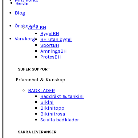
Handla
Blog
Önskelista
ALLA BH
BygelBH
Varukorg
BH utan bygel
SportBH
AmningsBH
ProtesBH
SUPER SUPPORT
Erfarenhet & Kunskap
BADKLÄDER
Baddräkt & tankini
Bikini
Bikinitopp
Bikinitrosa
Se alla badkläder
SÄKRA LEVERANSER