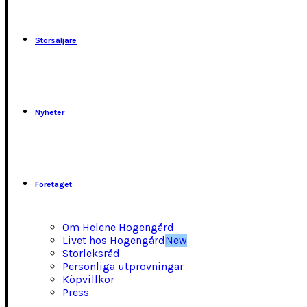
kan
väljas
på
Storsäljare
produktsidan
Nyheter
Företaget
Om Helene Hogengård
Livet hos Hogengård
New
Storleksråd
Personliga utprovningar
Köpvillkor
Press