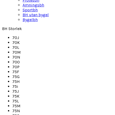
Protesbh
Amningsbh
Sportbh
BH utan bygel
Bygelbh
BH Storlek
70J
70K
70L
70M
70N
70O
70P
75F
75G
75H
75i
75J
75K
75L
75M
75N