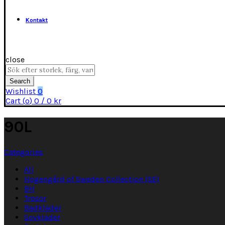
Kontakt
close
Search
for:
Search
Wishlist
0
Cart (
o
)
0
/
0
kr
90L
Categories
All
Hogengård of Sweden Collection (SE)
BH
Trosor
Badkläder
Sovkläder