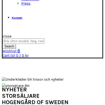
Press
Kontakt
close
Search
for:
Search
Wishlist
0
Cart (
o
)
0
/
0
kr
NYHETER
STORSÄLJARE
HOGENGÅRD OF SWEDEN