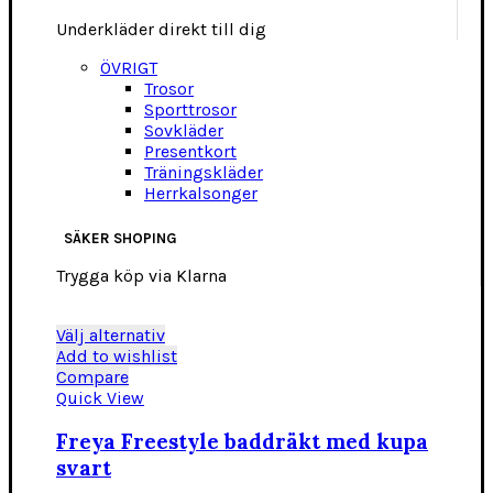
Underkläder direkt till dig
ÖVRIGT
Trosor
Sporttrosor
Sovkläder
Presentkort
Träningskläder
Herrkalsonger
SÄKER SHOPING
Trygga köp via Klarna
Den
Välj alternativ
här
Add to wishlist
produkten
Compare
har
Quick View
flera
varianter.
Freya Freestyle baddräkt med kupa
De
svart
olika