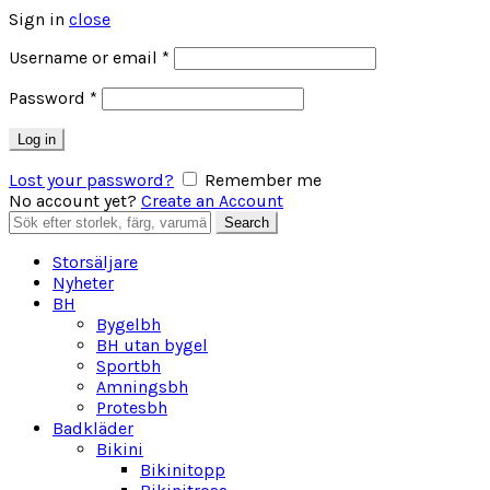
Sign in
close
Obligatoriskt
Username or email
*
Obligatoriskt
Password
*
Log in
Lost your password?
Remember me
No account yet?
Create an Account
Search
Search
for:
Storsäljare
Nyheter
BH
Bygelbh
BH utan bygel
Sportbh
Amningsbh
Protesbh
Badkläder
Bikini
Bikinitopp