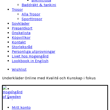
Bikinitrosa
Baddräkt & tankini
Trosor
Alla Trosor
Sporttrosor
Sovkläder
Presentkort
Önskelista
Köpvillkor
Kontakt
Storleksråd
Personliga utprovningar
Livet hos Hogengård
Lookbook in English
Wishlist
Underkläder Online med Kvalité och Kunskap i fokus
Mitt konto