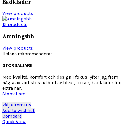
Badkläder
View products
15 products
Amningsbh
View products
Helene rekommenderar
STORSÄLJARE
Med kvalité, komfort och design i fokus lyfter jag fram
några av vårt stora utbud av bh:ar, trosor, badkläder lite
extra här.
Storsäljare
Den
Välj alternativ
här
Add to wishlist
produkten
Compare
har
Quick View
flera