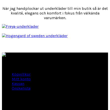
När jag handplockar ut underkläder till min butik så är det
kvalité, elegans och komfort i fokus från välkända
varumärken.
Länkar
Köpvillkor
Mitt konto
Kassan
Önskelista
Om Hogengård
GLANSBAGGEVÄGEN 3 444 46 Stenungsund