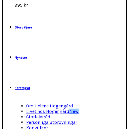
alternativen
995
kr
kan
väljas
på
produktsidan
Storsäljare
Nyheter
Företaget
Om Helene Hogengård
Livet hos Hogengård
New
Storleksråd
Personliga utprovningar
Köpvillkor