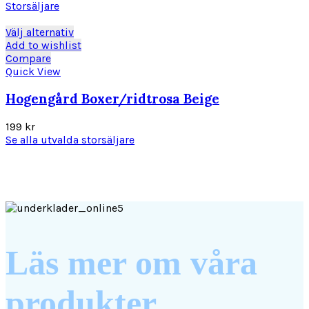
alternativen
ursprungliga
nuvarande
Storsäljare
kan
priset
priset
väljas
var:
är:
Den
Välj alternativ
på
597 kr.
497 kr.
här
Add to wishlist
produktsidan
produkten
Compare
har
Quick View
flera
varianter.
Hogengård Boxer/ridtrosa Beige
De
olika
199
kr
alternativen
Se alla utvalda storsäljare
kan
väljas
på
produktsidan
Läs mer om våra
produkter.