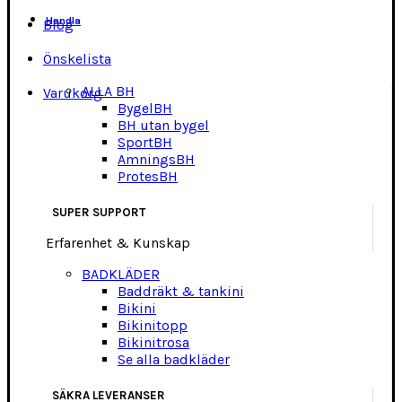
Handla
Blog
Önskelista
ALLA BH
Varukorg
BygelBH
BH utan bygel
SportBH
AmningsBH
ProtesBH
SUPER SUPPORT
Erfarenhet & Kunskap
BADKLÄDER
Baddräkt & tankini
Bikini
Bikinitopp
Bikinitrosa
Se alla badkläder
SÄKRA LEVERANSER