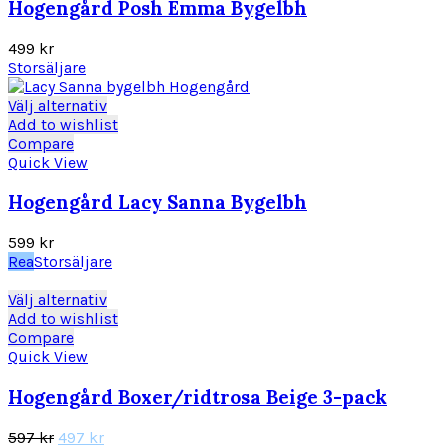
varianter.
Hogengård Posh Emma Bygelbh
De
olika
499
kr
alternativen
Storsäljare
kan
väljas
Den
Välj alternativ
på
här
Add to wishlist
produktsidan
produkten
Compare
har
Quick View
flera
varianter.
Hogengård Lacy Sanna Bygelbh
De
olika
599
kr
alternativen
Rea
Storsäljare
kan
väljas
Den
Välj alternativ
på
här
Add to wishlist
produktsidan
produkten
Compare
har
Quick View
flera
varianter.
Hogengård Boxer/ridtrosa Beige 3-pack
De
olika
Det
Det
597
kr
497
kr