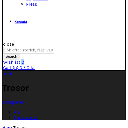
Press
Kontakt
close
Search
for:
Search
Wishlist
0
Cart (
o
)
0
/
0
kr
Back
Trosor
Categories
All
Sporttrosor
Hem
Trosor