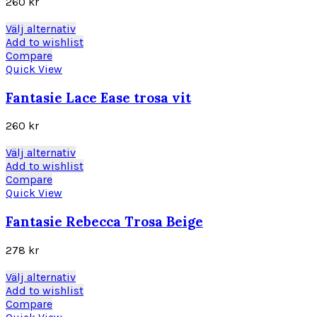
260
kr
alternativen
kan
Den
Välj alternativ
väljas
här
Add to wishlist
på
produkten
Compare
produktsidan
har
Quick View
flera
varianter.
Fantasie Lace Ease trosa vit
De
olika
260
kr
alternativen
kan
Den
Välj alternativ
väljas
här
Add to wishlist
på
produkten
Compare
produktsidan
har
Quick View
flera
varianter.
Fantasie Rebecca Trosa Beige
De
olika
278
kr
alternativen
kan
Den
Välj alternativ
väljas
här
Add to wishlist
på
produkten
Compare
produktsidan
har