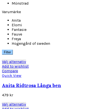
Mönstrad
Varumärke
Anita
Elomi
Fantasie
Fauve
Freya
Hogengård of sweden
Filter
Den
Välj alternativ
här
Add to wishlist
produkten
Compare
har
Quick View
flera
varianter.
Anita Ridtrosa Långa ben
De
olika
479
kr
alternativen
kan
Den
Välj alternativ
väljas
här
Add to wishlist