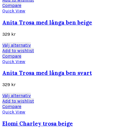
på
produkten
Compare
produktsidan
har
Quick View
flera
varianter.
Anita Trosa med långa ben beige
De
olika
329
kr
alternativen
kan
Den
Välj alternativ
väljas
här
Add to wishlist
på
produkten
Compare
produktsidan
har
Quick View
flera
varianter.
Anita Trosa med långa ben svart
De
olika
329
kr
alternativen
kan
Den
Välj alternativ
väljas
här
Add to wishlist
på
produkten
Compare
produktsidan
har
Quick View
flera
varianter.
Elomi Charley trosa beige
De