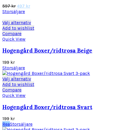
olika
Det
Det
597
kr
497
kr
alternativen
ursprungliga
nuvarande
Storsäljare
kan
priset
priset
väljas
var:
är:
Den
Välj alternativ
på
597 kr.
497 kr.
här
Add to wishlist
produktsidan
produkten
Compare
har
Quick View
flera
varianter.
Hogengård Boxer/ridtrosa Beige
De
olika
199
kr
alternativen
Storsäljare
kan
väljas
Den
Välj alternativ
på
här
Add to wishlist
produktsidan
produkten
Compare
har
Quick View
flera
varianter.
Hogengård Boxer/ridtrosa Svart
De
olika
199
kr
alternativen
Rea
Storsäljare
kan