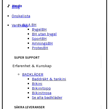
Handla
Blog
Önskelista
ALLA BH
Varukorg
BygelBH
BH utan bygel
SportBH
AmningsBH
ProtesBH
SUPER SUPPORT
Erfarenhet & Kunskap
BADKLÄDER
Baddräkt & tankini
Bikini
Bikinitopp
Bikinitrosa
Se alla badkläder
SÄKRA LEVERANSER