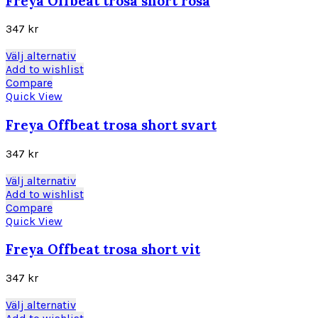
Freya Offbeat trosa short rosa
De
olika
347
kr
alternativen
kan
Den
Välj alternativ
väljas
här
Add to wishlist
på
produkten
Compare
produktsidan
har
Quick View
flera
varianter.
Freya Offbeat trosa short svart
De
olika
347
kr
alternativen
kan
Den
Välj alternativ
väljas
här
Add to wishlist
på
produkten
Compare
produktsidan
har
Quick View
flera
varianter.
Freya Offbeat trosa short vit
De
olika
347
kr
alternativen
kan
Den
Välj alternativ
väljas
här