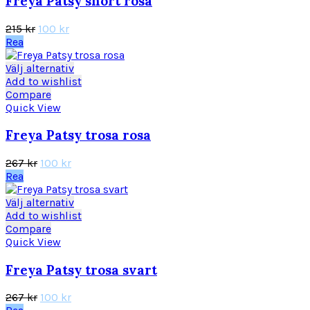
Freya Patsy short rosa
De
olika
Det
Det
215
kr
100
kr
alternativen
ursprungliga
nuvarande
Rea
kan
priset
priset
väljas
var:
är:
Den
Välj alternativ
på
215 kr.
100 kr.
här
Add to wishlist
produktsidan
produkten
Compare
har
Quick View
flera
varianter.
Freya Patsy trosa rosa
De
olika
Det
Det
267
kr
100
kr
alternativen
ursprungliga
nuvarande
Rea
kan
priset
priset
väljas
var:
är:
Den
Välj alternativ
på
267 kr.
100 kr.
här
Add to wishlist
produktsidan
produkten
Compare
har
Quick View
flera
varianter.
Freya Patsy trosa svart
De
olika
Det
Det
267
kr
100
kr
alternativen
ursprungliga
nuvarande