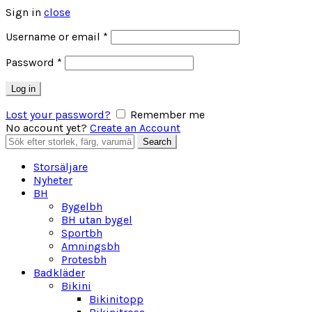
Sign in
close
Obligatoriskt
Username or email
*
Obligatoriskt
Password
*
Log in
Lost your password?
Remember me
No account yet?
Create an Account
Search
Search
for:
Storsäljare
Nyheter
BH
Bygelbh
BH utan bygel
Sportbh
Amningsbh
Protesbh
Badkläder
Bikini
Bikinitopp