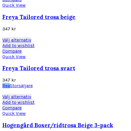
produktsidan
har
Quick View
flera
varianter.
Freya Tailored trosa beige
De
olika
347
kr
alternativen
kan
Den
Välj alternativ
väljas
här
Add to wishlist
på
produkten
Compare
produktsidan
har
Quick View
flera
varianter.
Freya Tailored trosa svart
De
olika
347
kr
alternativen
Rea
Storsäljare
kan
väljas
Den
Välj alternativ
på
här
Add to wishlist
produktsidan
produkten
Compare
har
Quick View
flera
varianter.
Hogengård Boxer/ridtrosa Beige 3-pack
De