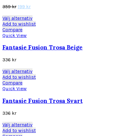
olika
Det
Det
359
kr
199
kr
alternativen
ursprungliga
nuvarande
kan
priset
priset
Den
Välj alternativ
väljas
var:
är:
här
Add to wishlist
på
359 kr.
199 kr.
produkten
Compare
produktsidan
har
Quick View
flera
varianter.
Fantasie Fusion Trosa Beige
De
olika
336
kr
alternativen
kan
Den
Välj alternativ
väljas
här
Add to wishlist
på
produkten
Compare
produktsidan
har
Quick View
flera
varianter.
Fantasie Fusion Trosa Svart
De
olika
336
kr
alternativen
kan
Den
Välj alternativ
väljas
här
Add to wishlist
på
produkten