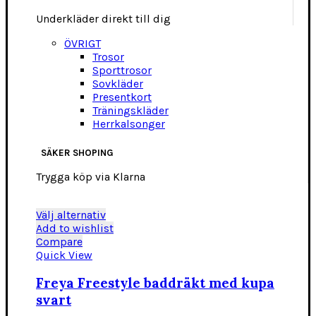
Underkläder direkt till dig
ÖVRIGT
Trosor
Sporttrosor
Sovkläder
Presentkort
Träningskläder
Herrkalsonger
SÄKER SHOPING
Trygga köp via Klarna
Den
Välj alternativ
här
Add to wishlist
produkten
Compare
har
Quick View
flera
varianter.
Freya Freestyle baddräkt med kupa
De
svart
olika