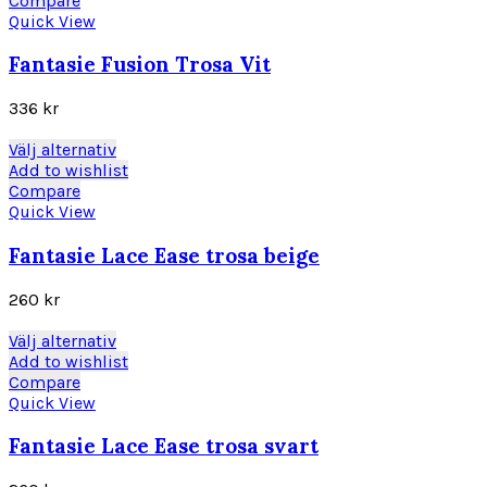
Compare
produktsidan
har
Quick View
flera
varianter.
Fantasie Fusion Trosa Vit
De
olika
336
kr
alternativen
kan
Den
Välj alternativ
väljas
här
Add to wishlist
på
produkten
Compare
produktsidan
har
Quick View
flera
varianter.
Fantasie Lace Ease trosa beige
De
olika
260
kr
alternativen
kan
Den
Välj alternativ
väljas
här
Add to wishlist
på
produkten
Compare
produktsidan
har
Quick View
flera
varianter.
Fantasie Lace Ease trosa svart
De
olika