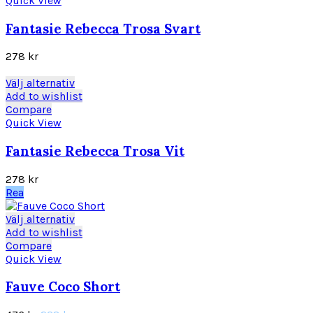
Quick View
flera
varianter.
Fantasie Rebecca Trosa Svart
De
olika
278
kr
alternativen
kan
Den
Välj alternativ
väljas
här
Add to wishlist
på
produkten
Compare
produktsidan
har
Quick View
flera
varianter.
Fantasie Rebecca Trosa Vit
De
olika
278
kr
alternativen
Rea
kan
väljas
Den
Välj alternativ
på
här
Add to wishlist
produktsidan
produkten
Compare
har
Quick View
flera
varianter.
Fauve Coco Short
De
olika