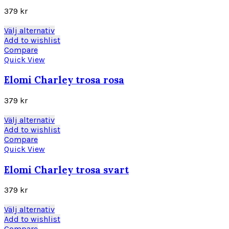
olika
379
kr
alternativen
kan
Den
Välj alternativ
väljas
här
Add to wishlist
på
produkten
Compare
produktsidan
har
Quick View
flera
varianter.
Elomi Charley trosa rosa
De
olika
379
kr
alternativen
kan
Den
Välj alternativ
väljas
här
Add to wishlist
på
produkten
Compare
produktsidan
har
Quick View
flera
varianter.
Elomi Charley trosa svart
De
olika
379
kr
alternativen
kan
Den
Välj alternativ
väljas
här
Add to wishlist
på
produkten
Compare