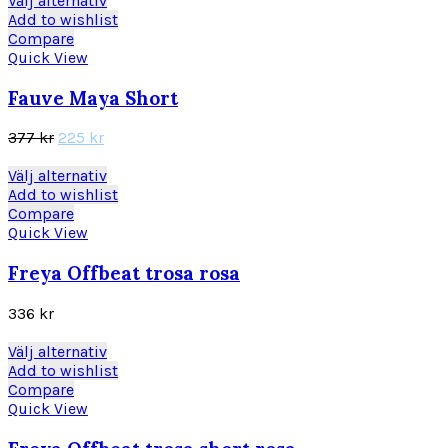
Välj alternativ
på
408 kr.
199 kr.
här
Add to wishlist
produktsidan
produkten
Compare
har
Quick View
flera
varianter.
Fauve Maya Short
De
olika
Det
Det
377
kr
225
kr
alternativen
ursprungliga
nuvarande
kan
priset
priset
Den
Välj alternativ
väljas
var:
är:
här
Add to wishlist
på
377 kr.
225 kr.
produkten
Compare
produktsidan
har
Quick View
flera
varianter.
Freya Offbeat trosa rosa
De
olika
336
kr
alternativen
kan
Den
Välj alternativ
väljas
här
Add to wishlist
på
produkten
Compare
produktsidan
har
Quick View
flera
varianter.