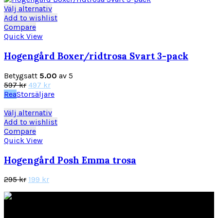
väljas
Den
Välj alternativ
på
här
Add to wishlist
produktsidan
produkten
Compare
har
Quick View
flera
varianter.
Hogengård Boxer/ridtrosa Svart 3-pack
De
olika
Betygsatt
5.00
av 5
alternativen
Det
Det
597
kr
497
kr
kan
ursprungliga
nuvarande
Rea
Storsäljare
väljas
priset
priset
på
var:
är:
Den
Välj alternativ
produktsidan
597 kr.
497 kr.
här
Add to wishlist
produkten
Compare
har
Quick View
flera
varianter.
Hogengård Posh Emma trosa
De
olika
Det
Det
295
kr
199
kr
alternativen
ursprungliga
nuvarande
kan
priset
priset
väljas
var:
är:
på
295 kr.
199 kr.
Länkar