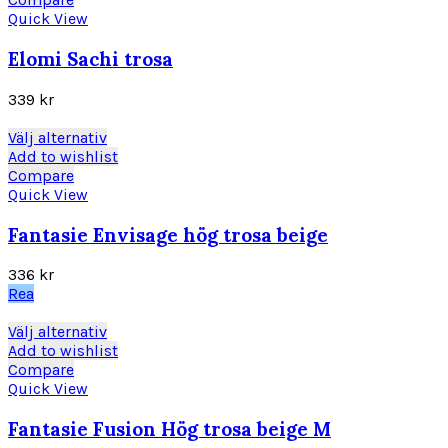
produktsidan
har
Quick View
flera
varianter.
Elomi Sachi trosa
De
olika
339
kr
alternativen
kan
Den
Välj alternativ
väljas
här
Add to wishlist
på
produkten
Compare
produktsidan
har
Quick View
flera
varianter.
Fantasie Envisage hög trosa beige
De
olika
336
kr
alternativen
Rea
kan
väljas
Den
Välj alternativ
på
här
Add to wishlist
produktsidan
produkten
Compare
har
Quick View
flera
varianter.
Fantasie Fusion Hög trosa beige M
De