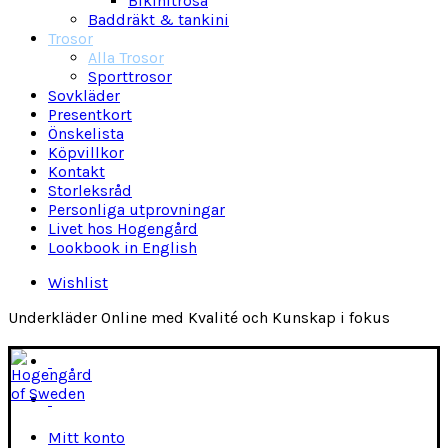
Bikinitrosa
Baddräkt & tankini
Trosor
Alla Trosor
Sporttrosor
Sovkläder
Presentkort
Önskelista
Köpvillkor
Kontakt
Storleksråd
Personliga utprovningar
Livet hos Hogengård
Lookbook in English
Wishlist
Underkläder Online med Kvalité och Kunskap i fokus
Mitt konto