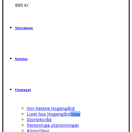
alternativen
995
kr
kan
väljas
på
produktsidan
Storsäljare
Nyheter
Företaget
Om Helene Hogengård
Livet hos Hogengård
New
Storleksråd
Personliga utprovningar
Köpvillkor