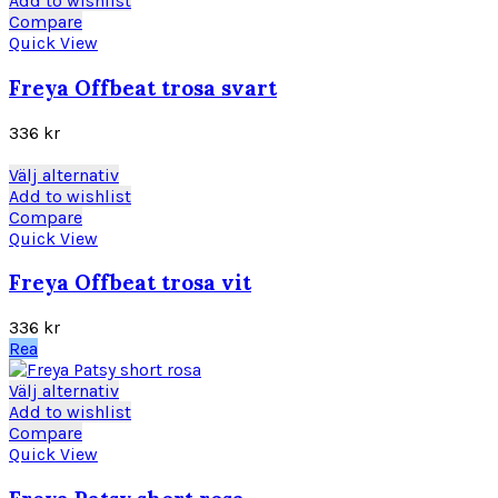
Add to wishlist
på
produkten
Compare
produktsidan
har
Quick View
flera
varianter.
Freya Offbeat trosa svart
De
olika
336
kr
alternativen
kan
Den
Välj alternativ
väljas
här
Add to wishlist
på
produkten
Compare
produktsidan
har
Quick View
flera
varianter.
Freya Offbeat trosa vit
De
olika
336
kr
alternativen
Rea
kan
väljas
Den
Välj alternativ
på
här
Add to wishlist
produktsidan
produkten
Compare
har
Quick View
flera
varianter.