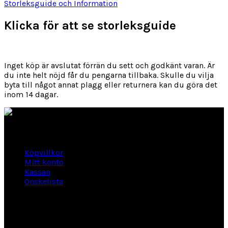
Storleksguide och Information
Klicka för att se storleksguide
Inget köp är avslutat förrän du sett och godkänt varan. Är
du inte helt nöjd får du pengarna tillbaka. Skulle du vilja
byta till något annat plagg eller returnera kan du göra det
inom 14 dagar.
Länkar
Köpvillkor
Mitt konto
Kassan
Önskelista
Om Hogengård
GLANSBAGGEVÄGEN 3 444 46 Stenungsund