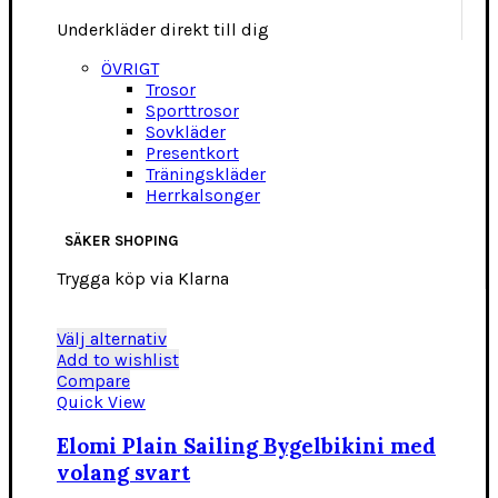
Underkläder direkt till dig
ÖVRIGT
Trosor
Sporttrosor
Sovkläder
Presentkort
Träningskläder
Herrkalsonger
SÄKER SHOPING
Trygga köp via Klarna
Den
Välj alternativ
här
Add to wishlist
produkten
Compare
har
Quick View
flera
varianter.
Elomi Plain Sailing Bygelbikini med
De
volang svart
olika