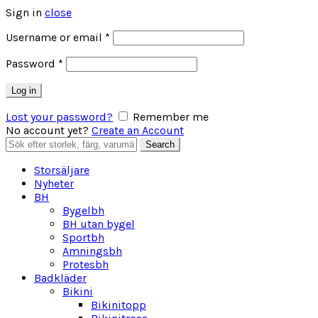
Sign in
close
Obligatoriskt
Username or email
*
Obligatoriskt
Password
*
Log in
Lost your password?
Remember me
No account yet?
Create an Account
Search
Search
for:
Storsäljare
Nyheter
BH
Bygelbh
BH utan bygel
Sportbh
Amningsbh
Protesbh
Badkläder
Bikini
Bikinitopp