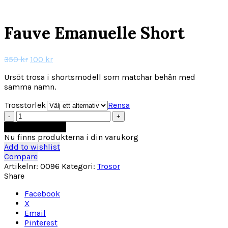
Click to enlarge
Fauve Emanuelle Short
Det
Det
350
kr
100
kr
ursprungliga
nuvarande
Ursöt trosa i shortsmodell som matchar behån med
priset
priset
samma namn.
var:
är:
350 kr.
100 kr.
Trosstorlek
Rensa
Fauve
Emanuelle
Lägg till i varukorg
Short
Nu finns produkterna i din varukorg
mängd
Add to wishlist
Compare
Artikelnr:
0096
Kategori:
Trosor
Share
Facebook
X
Email
Pinterest