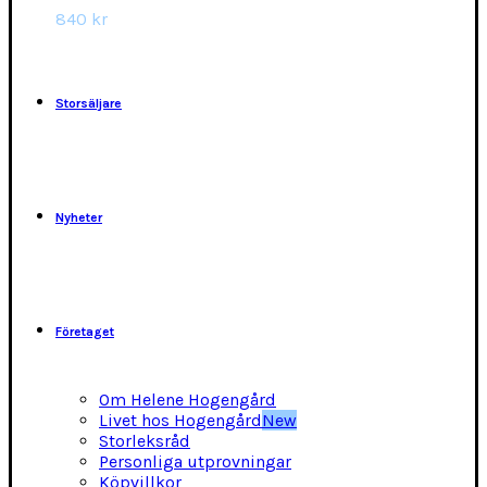
alternativen
840
kr
kan
väljas
på
produktsidan
Storsäljare
Nyheter
Företaget
Om Helene Hogengård
Livet hos Hogengård
New
Storleksråd
Personliga utprovningar
Köpvillkor