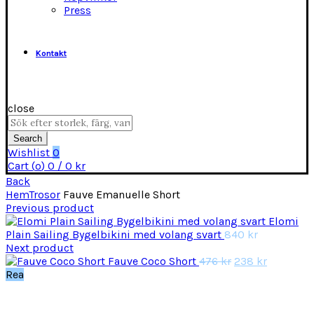
Press
Kontakt
close
Search
for:
Search
Wishlist
0
Cart (
o
)
0
/
0
kr
Back
Hem
Trosor
Fauve Emanuelle Short
Previous product
Elomi
Plain Sailing Bygelbikini med volang svart
840
kr
Next product
Det
Det
Fauve Coco Short
476
kr
238
kr
ursprungliga
nuvarand
Rea
priset
priset
var:
är:
476 kr.
238 kr.