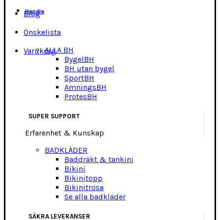
Handla
Blog
Önskelista
ALLA BH
Varukorg
BygelBH
BH utan bygel
SportBH
AmningsBH
ProtesBH
SUPER SUPPORT
Erfarenhet & Kunskap
BADKLÄDER
Baddräkt & tankini
Bikini
Bikinitopp
Bikinitrosa
Se alla badkläder
SÄKRA LEVERANSER