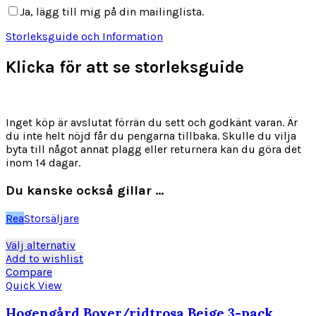
Ja, lägg till mig på din mailinglista.
Storleksguide och Information
Klicka för att se storleksguide
Inget köp är avslutat förrän du sett och godkänt varan. Är
du inte helt nöjd får du pengarna tillbaka. Skulle du vilja
byta till något annat plagg eller returnera kan du göra det
inom 14 dagar.
Du kanske också gillar …
Rea
Storsäljare
Den
Välj alternativ
här
Add to wishlist
produkten
Compare
har
Quick View
flera
varianter.
Hogengård Boxer/ridtrosa Beige 3-pack