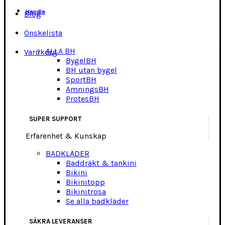
Handla
Blog
Önskelista
ALLA BH
Varukorg
BygelBH
BH utan bygel
SportBH
AmningsBH
ProtesBH
SUPER SUPPORT
Erfarenhet & Kunskap
BADKLÄDER
Baddräkt & tankini
Bikini
Bikinitopp
Bikinitrosa
Se alla badkläder
SÄKRA LEVERANSER