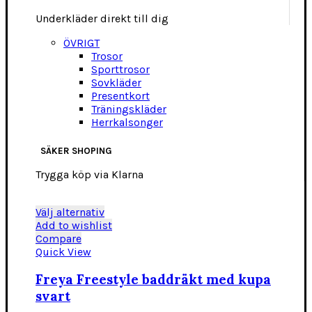
Underkläder direkt till dig
ÖVRIGT
Trosor
Sporttrosor
Sovkläder
Presentkort
Träningskläder
Herrkalsonger
SÄKER SHOPING
Trygga köp via Klarna
Den
Välj alternativ
här
Add to wishlist
produkten
Compare
har
Quick View
flera
varianter.
Freya Freestyle baddräkt med kupa
De
svart
olika