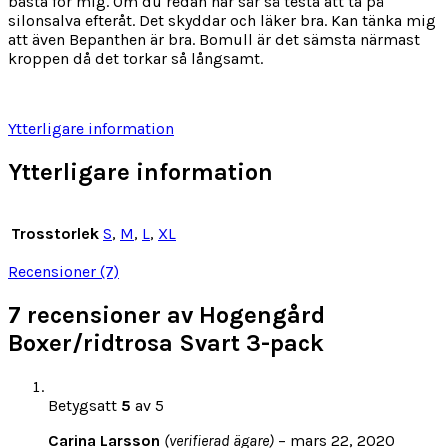
bästa för mig. Om du redan har sår så testa att ta på
silonsalva efteråt. Det skyddar och läker bra. Kan tänka mig
att även Bepanthen är bra. Bomull är det sämsta närmast
kroppen då det torkar så långsamt.
Ytterligare information
Ytterligare information
Trosstorlek
S
,
M
,
L
,
XL
Recensioner (7)
7 recensioner av
Hogengård
Boxer/ridtrosa Svart 3-pack
Betygsatt
5
av 5
Carina Larsson
(verifierad ägare)
–
mars 22, 2020