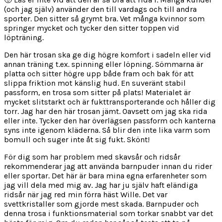
(och jag själv) använder den till vardags och till andra
sporter. Den sitter så grymt bra. Vet många kvinnor som
springer mycket och tycker den sitter toppen vid
löpträning.
Den här trosan ska ge dig högre komfort i sadeln eller vid
annan träning t.ex. spinning eller löpning. Sömmarna är
platta och sitter högre upp både fram och bak för att
slippa friktion mot känslig hud. En suveränt stabil
passform, en trosa som sitter på plats! Materialet är
mycket slitstarkt och är fukttransporterande och håller dig
torr. Jag har den här trosan jämt. Oavsett om jag ska rida
eller inte. Tycker den har överlägsen passform och kanterna
syns inte igenom kläderna. Så blir den inte lika varm som
bomull och suger inte åt sig fukt. Skönt!
För dig som har problem med skavsår och ridsår
rekommenderar jag att använda barnpuder innan du rider
eller sportar. Det här är bara mina egna erfarenheter som
jag vill dela med mig av. Jag har ju själv haft eländiga
ridsår när jag red min förra häst Wille. Det var
svettkristaller som gjorde mest skada. Barnpuder och
denna trosa i funktionsmaterial som torkar snabbt var det