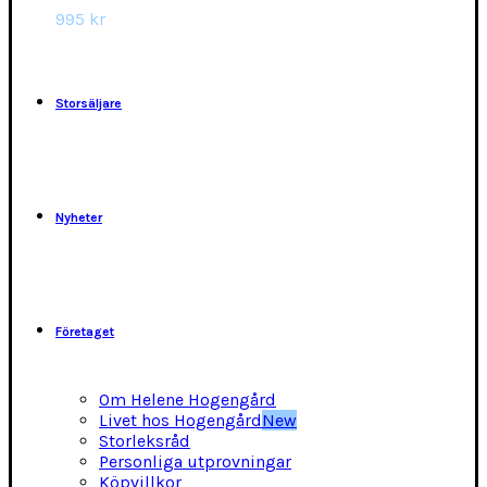
alternativen
995
kr
kan
väljas
på
produktsidan
Storsäljare
Nyheter
Företaget
Om Helene Hogengård
Livet hos Hogengård
New
Storleksråd
Personliga utprovningar
Köpvillkor