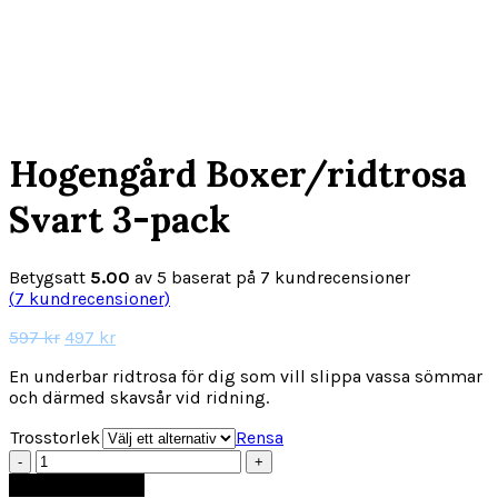
267 kr.
1
Click to enlarge
Hogengård Boxer/ridtrosa
Svart 3-pack
Betygsatt
5.00
av 5 baserat på
7
kundrecensioner
(
7
kundrecensioner)
Det
Det
597
kr
497
kr
ursprungliga
nuvarande
En underbar ridtrosa för dig som vill slippa vassa sömmar
priset
priset
och därmed skavsår vid ridning.
var:
är:
597 kr.
497 kr.
Trosstorlek
Rensa
Hogengård
Boxer/ridtrosa
Lägg till i varukorg