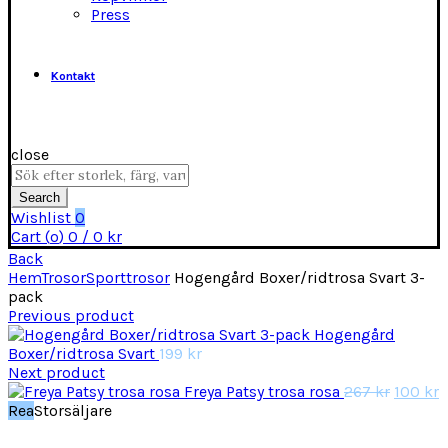
Press
Kontakt
close
Search
for:
Search
Wishlist
0
Cart (
o
)
0
/
0
kr
Back
Hem
Trosor
Sporttrosor
Hogengård Boxer/ridtrosa Svart 3-
pack
Previous product
Hogengård
Boxer/ridtrosa Svart
199
kr
Next product
Det
D
Freya Patsy trosa rosa
267
kr
100
kr
urspru
n
Rea
Storsäljare
priset
p
var:
ä