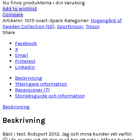
Svart
Nu finns produkterna i din varukorg
3-
Add to wishlist
pack
Compare
mängd
Artikelnr:
1015-svart-3pack
Kategorier:
Hogengård of
Sweden Collection (SE)
,
Sporttrosor
,
Trosor
Share
Facebook
X
Email
Pinterest
LinkedIn
Beskrivning
Ytterligare information
Recensioner (7)
Storleksguide och Information
Beskrivning
Beskrivning
Bäst i test. Ridsport 2012. Jag och mina kunder vet varför.
🙂 Lås er inte vid att den är så bra att rida i. Många kunder