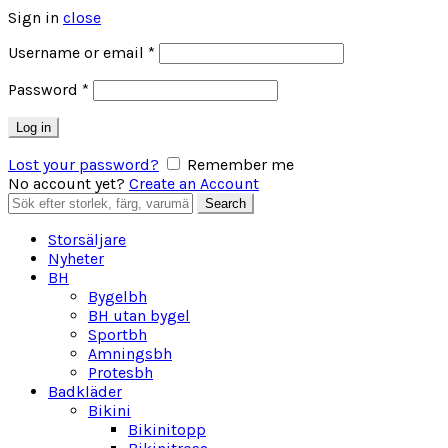
Sign in
close
Obligatoriskt
Username or email
*
Obligatoriskt
Password
*
Log in
Lost your password?
Remember me
No account yet?
Create an Account
Search
Search
for:
Storsäljare
Nyheter
BH
Bygelbh
BH utan bygel
Sportbh
Amningsbh
Protesbh
Badkläder
Bikini
Bikinitopp