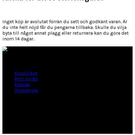
Inget köp är avslutat förrän du sett och godkänt varan. Är
du inte helt nöjd får du pengarna tillbaka. Skulle du vilja
byta till något annat plagg eller returnera kan du göra det
inom 14 dagar.
Länkar
Köpvillkor
Mitt konto
Kassan
Önskelista
Om Hogengård
GLANSBAGGEVÄGEN 3 444 46 Stenungsund
Phone: 070-661 01 06
Org Nr: 556145-2946
helene@hogengard.se