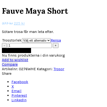
Fauve Maya Short
Det
Det
377
kr
225
kr
ursprungliga
nuvarande
Sötare trosa får man leta efter.
priset
priset
var:
är:
Trosstorlek
Rensa
377 kr.
225 kr.
Fauve
Maya
Lägg till i varukorg
Short
Nu finns produkterna i din varukorg
mängd
Add to wishlist
Compare
Artikelnr:
0276WHE
Kategori:
Trosor
Share
Facebook
X
Email
Pinterest
LinkedIn