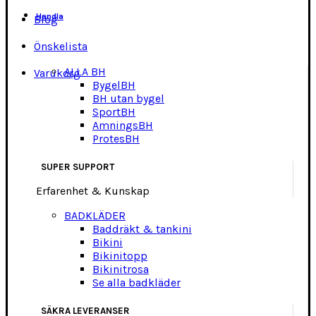
Handla
Blog
Önskelista
ALLA BH
Varukorg
BygelBH
BH utan bygel
SportBH
AmningsBH
ProtesBH
SUPER SUPPORT
Erfarenhet & Kunskap
BADKLÄDER
Baddräkt & tankini
Bikini
Bikinitopp
Bikinitrosa
Se alla badkläder
SÄKRA LEVERANSER