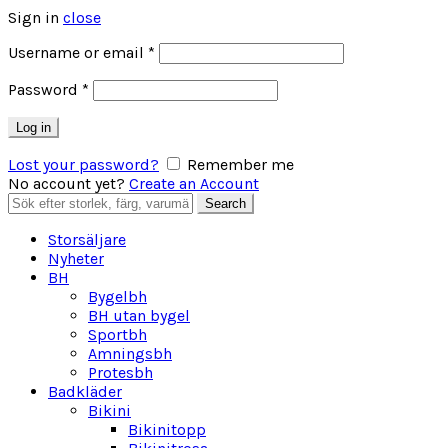
Sign in
close
Obligatoriskt
Username or email
*
Obligatoriskt
Password
*
Log in
Lost your password?
Remember me
No account yet?
Create an Account
Search
Search
for:
Storsäljare
Nyheter
BH
Bygelbh
BH utan bygel
Sportbh
Amningsbh
Protesbh
Badkläder
Bikini
Bikinitopp