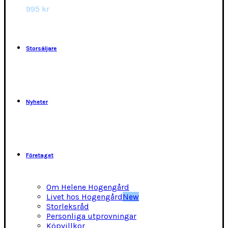
alternativen
995
kr
kan
väljas
på
produktsidan
Storsäljare
Nyheter
Företaget
Om Helene Hogengård
Livet hos Hogengård
New
Storleksråd
Personliga utprovningar
Köpvillkor