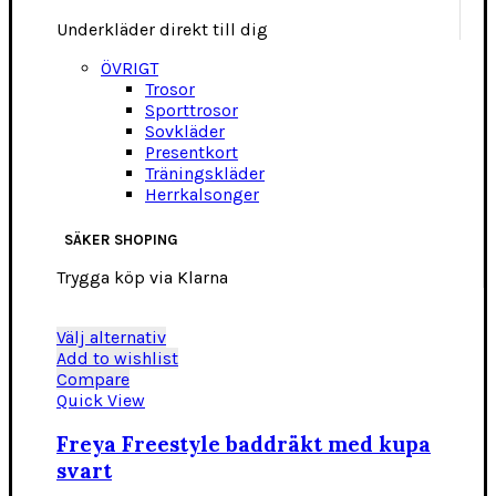
Underkläder direkt till dig
ÖVRIGT
Trosor
Sporttrosor
Sovkläder
Presentkort
Träningskläder
Herrkalsonger
SÄKER SHOPING
Trygga köp via Klarna
Den
Välj alternativ
här
Add to wishlist
produkten
Compare
har
Quick View
flera
varianter.
Freya Freestyle baddräkt med kupa
De
svart
olika