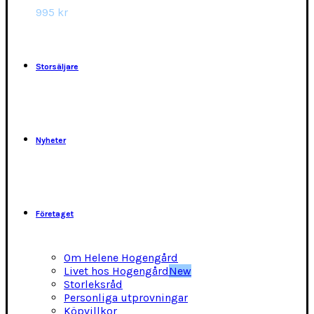
alternativen
995
kr
kan
väljas
på
produktsidan
Storsäljare
Nyheter
Företaget
Om Helene Hogengård
Livet hos Hogengård
New
Storleksråd
Personliga utprovningar
Köpvillkor