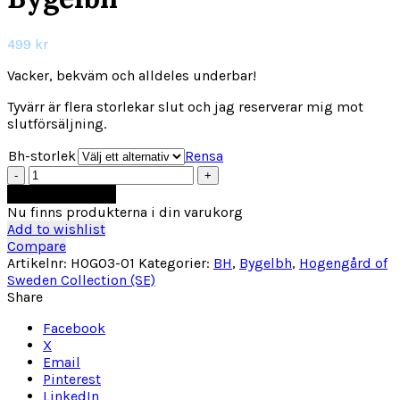
499
kr
Vacker, bekväm och alldeles underbar!
Tyvärr är flera storlekar slut och jag reserverar mig mot
slutförsäljning.
Bh-storlek
Rensa
Hogengård
Posh
Lägg till i varukorg
Emma
Nu finns produkterna i din varukorg
Bygelbh
Add to wishlist
mängd
Compare
Artikelnr:
HOG03-01
Kategorier:
BH
,
Bygelbh
,
Hogengård of
Sweden Collection (SE)
Share
Facebook
X
Email
Pinterest
LinkedIn