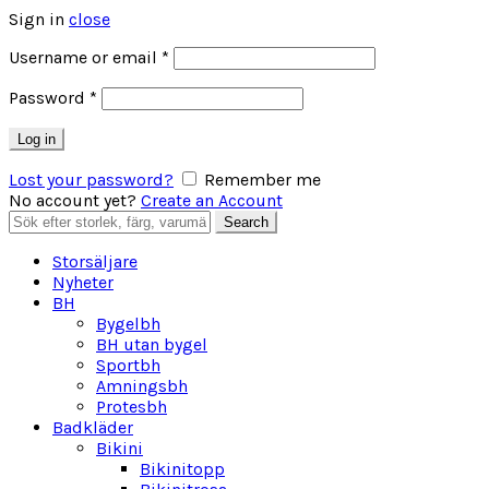
Sign in
close
Obligatoriskt
Username or email
*
Obligatoriskt
Password
*
Log in
Lost your password?
Remember me
No account yet?
Create an Account
Search
Search
for:
Storsäljare
Nyheter
BH
Bygelbh
BH utan bygel
Sportbh
Amningsbh
Protesbh
Badkläder
Bikini
Bikinitopp