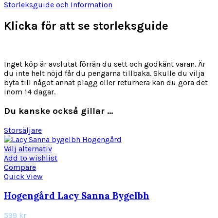
Storleksguide och Information
Klicka för att se storleksguide
Inget köp är avslutat förrän du sett och godkänt varan. Är
du inte helt nöjd får du pengarna tillbaka. Skulle du vilja
byta till något annat plagg eller returnera kan du göra det
inom 14 dagar.
Du kanske också gillar …
Storsäljare
Den
Välj alternativ
här
Add to wishlist
produkten
Compare
har
Quick View
flera
varianter.
Hogengård Lacy Sanna Bygelbh
De
olika
599
kr