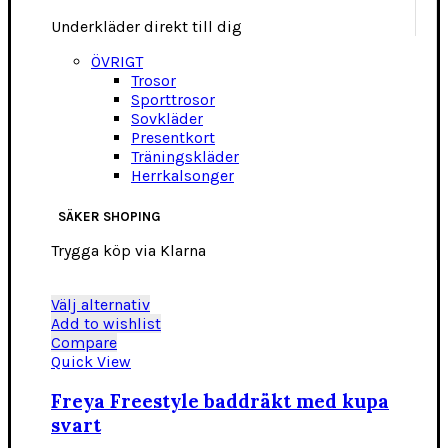
Underkläder direkt till dig
ÖVRIGT
Trosor
Sporttrosor
Sovkläder
Presentkort
Träningskläder
Herrkalsonger
SÄKER SHOPING
Trygga köp via Klarna
Den
Välj alternativ
här
Add to wishlist
produkten
Compare
har
Quick View
flera
varianter.
Freya Freestyle baddräkt med kupa
De
svart
olika