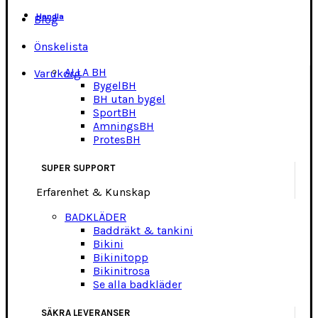
Handla
Blog
Önskelista
ALLA BH
Varukorg
BygelBH
BH utan bygel
SportBH
AmningsBH
ProtesBH
SUPER SUPPORT
Erfarenhet & Kunskap
BADKLÄDER
Baddräkt & tankini
Bikini
Bikinitopp
Bikinitrosa
Se alla badkläder
SÄKRA LEVERANSER