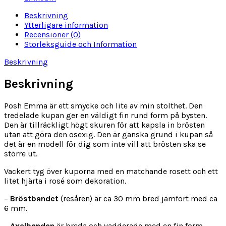
Beskrivning
Ytterligare information
Recensioner (0)
Storleksguide och Information
Beskrivning
Beskrivning
Posh Emma är ett smycke och lite av min stolthet. Den
tredelade kupan ger en väldigt fin rund form på bysten.
Den är tillräckligt högt skuren för att kapsla in brösten
utan att göra den osexig. Den är ganska grund i kupan så
det är en modell för dig som inte vill att brösten ska se
större ut.
Vackert tyg över kuporna med en matchande rosett och ett
litet hjärta i rosé som dekoration.
–
Bröstbandet
(resåren) är ca 30 mm bred jämfört med ca
6 mm.
–
Axelbanden
är breda och vadderade med en fin form.