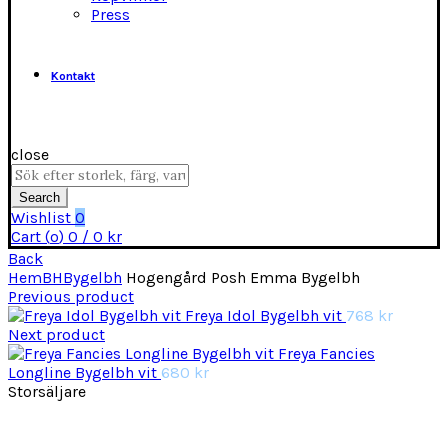
Press
Kontakt
close
Search
for:
Search
Wishlist
0
Cart (
o
)
0
/
0
kr
Back
Hem
BH
Bygelbh
Hogengård Posh Emma Bygelbh
Previous product
Freya Idol Bygelbh vit
768
kr
Next product
Freya Fancies
Longline Bygelbh vit
680
kr
Storsäljare