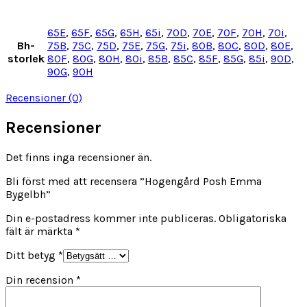
65E
,
65F
,
65G
,
65H
,
65i
,
70D
,
70E
,
70F
,
70H
,
70i
,
Bh-
75B
,
75C
,
75D
,
75E
,
75G
,
75i
,
80B
,
80C
,
80D
,
80E
,
storlek
80F
,
80G
,
80H
,
80i
,
85B
,
85C
,
85F
,
85G
,
85i
,
90D
,
90G
,
90H
Recensioner (0)
Recensioner
Det finns inga recensioner än.
Bli först med att recensera ”Hogengård Posh Emma
Bygelbh”
Din e-postadress kommer inte publiceras.
Obligatoriska
fält är märkta
*
Ditt betyg
*
Din recension
*