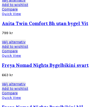
Välj alternativ
väljas
här
Add to wishlist
på
produkten
Compare
produktsidan
har
Quick View
flera
varianter.
Anita Twin Comfort Bh utan bygel Vit
De
olika
799
kr
alternativen
kan
Den
Välj alternativ
väljas
här
Add to wishlist
på
produkten
Compare
produktsidan
har
Quick View
flera
varianter.
Freya Nomad Nights Bygelbikini svart
De
olika
663
kr
alternativen
kan
Den
Välj alternativ
väljas
här
Add to wishlist
på
produkten
Compare
produktsidan
har
Quick View
flera
varianter.