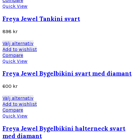
Compare
produktsidan
har
Quick View
flera
varianter.
Freya Jewel Tankini svart
De
olika
898
kr
alternativen
kan
Den
Välj alternativ
väljas
här
Add to wishlist
på
produkten
Compare
produktsidan
har
Quick View
flera
varianter.
Freya Jewel Bygelbikini svart med diamant
De
olika
600
kr
alternativen
kan
Den
Välj alternativ
väljas
här
Add to wishlist
på
produkten
Compare
produktsidan
har
Quick View
flera
varianter.
Freya Jewel Bygelbikini halterneck svart
De
med diamant
olika