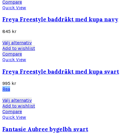
på
produkten
Compare
produktsidan
har
Quick View
flera
varianter.
Freya Freestyle baddräkt med kupa navy
De
olika
845
kr
alternativen
kan
Den
Välj alternativ
väljas
här
Add to wishlist
på
produkten
Compare
produktsidan
har
Quick View
flera
varianter.
Freya Freestyle baddräkt med kupa svart
De
olika
995
kr
alternativen
Rea
kan
väljas
Den
Välj alternativ
på
här
Add to wishlist
produktsidan
produkten
Compare
har
Quick View
flera
varianter.
Fantasie Aubree bygelbh svart