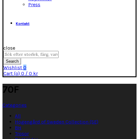
Press
Kontakt
close
Search
for:
Search
Wishlist
0
Cart (
o
)
0
/
0
kr
70F
Categories
All
Hogengård of Sweden Collection (SE)
BH
Trosor