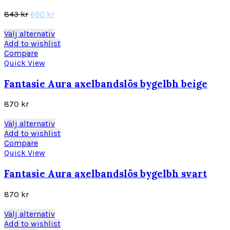
De
olika
Det
Det
843
kr
690
kr
alternativen
ursprungliga
nuvarande
kan
priset
priset
Den
Välj alternativ
väljas
var:
är:
här
Add to wishlist
på
843 kr.
690 kr.
produkten
Compare
produktsidan
har
Quick View
flera
varianter.
Fantasie Aura axelbandslös bygelbh beige
De
olika
870
kr
alternativen
kan
Den
Välj alternativ
väljas
här
Add to wishlist
på
produkten
Compare
produktsidan
har
Quick View
flera
varianter.
Fantasie Aura axelbandslös bygelbh svart
De
olika
870
kr
alternativen
kan
Den
Välj alternativ
väljas
här
Add to wishlist