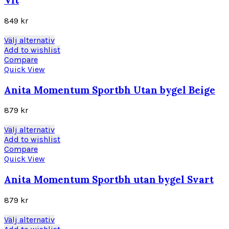
Vit
olika
alternativen
849
kr
kan
väljas
Den
Välj alternativ
på
här
Add to wishlist
produktsidan
produkten
Compare
har
Quick View
flera
varianter.
Anita Momentum Sportbh Utan bygel Beige
De
olika
879
kr
alternativen
kan
Den
Välj alternativ
väljas
här
Add to wishlist
på
produkten
Compare
produktsidan
har
Quick View
flera
varianter.
Anita Momentum Sportbh utan bygel Svart
De
olika
879
kr
alternativen
kan
Den
Välj alternativ
väljas
här