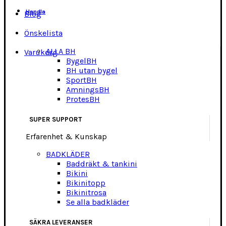
Handla
Blog
Önskelista
ALLA BH
Varukorg
BygelBH
BH utan bygel
SportBH
AmningsBH
ProtesBH
SUPER SUPPORT
Erfarenhet & Kunskap
BADKLÄDER
Baddräkt & tankini
Bikini
Bikinitopp
Bikinitrosa
Se alla badkläder
SÄKRA LEVERANSER