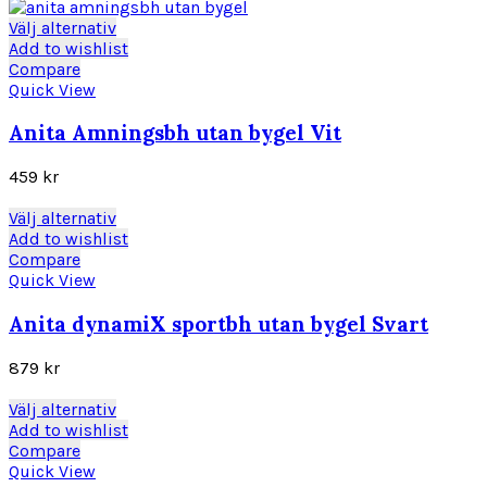
alternativen
kan
Den
Välj alternativ
väljas
här
Add to wishlist
på
produkten
Compare
produktsidan
har
Quick View
flera
varianter.
Anita Amningsbh utan bygel Vit
De
olika
459
kr
alternativen
kan
Den
Välj alternativ
väljas
här
Add to wishlist
på
produkten
Compare
produktsidan
har
Quick View
flera
varianter.
Anita dynamiX sportbh utan bygel Svart
De
olika
879
kr
alternativen
kan
Den
Välj alternativ
väljas
här
Add to wishlist
på
produkten
Compare
produktsidan
har
Quick View