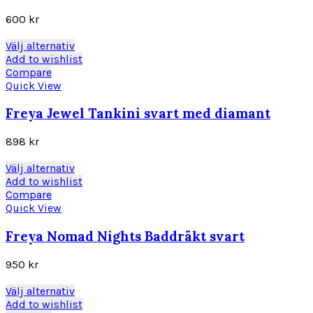
alternativen
600
kr
kan
väljas
Den
Välj alternativ
på
här
Add to wishlist
produktsidan
produkten
Compare
har
Quick View
flera
varianter.
Freya Jewel Tankini svart med diamant
De
olika
898
kr
alternativen
kan
Den
Välj alternativ
väljas
här
Add to wishlist
på
produkten
Compare
produktsidan
har
Quick View
flera
varianter.
Freya Nomad Nights Baddräkt svart
De
olika
950
kr
alternativen
kan
Den
Välj alternativ
väljas
här
Add to wishlist