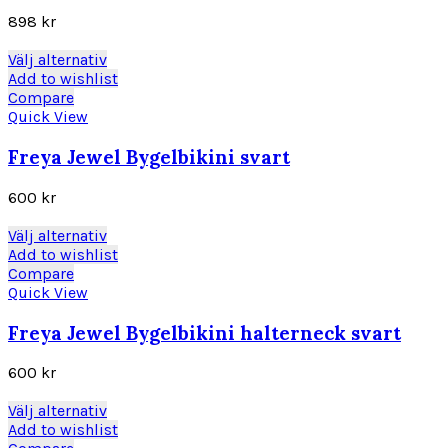
olika
898
kr
alternativen
kan
Den
Välj alternativ
väljas
här
Add to wishlist
på
produkten
Compare
produktsidan
har
Quick View
flera
varianter.
Freya Jewel Bygelbikini svart
De
olika
600
kr
alternativen
kan
Den
Välj alternativ
väljas
här
Add to wishlist
på
produkten
Compare
produktsidan
har
Quick View
flera
varianter.
Freya Jewel Bygelbikini halterneck svart
De
olika
600
kr
alternativen
kan
Den
Välj alternativ
väljas
här
Add to wishlist
på
produkten