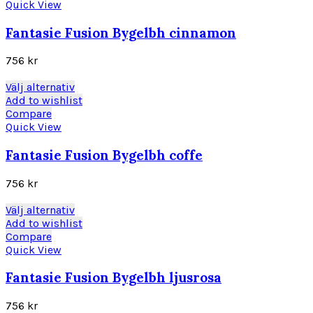
produktsidan
har
Quick View
flera
varianter.
Fantasie Fusion Bygelbh cinnamon
De
olika
756
kr
alternativen
kan
Den
Välj alternativ
väljas
här
Add to wishlist
på
produkten
Compare
produktsidan
har
Quick View
flera
varianter.
Fantasie Fusion Bygelbh coffe
De
olika
756
kr
alternativen
kan
Den
Välj alternativ
väljas
här
Add to wishlist
på
produkten
Compare
produktsidan
har
Quick View
flera
varianter.
Fantasie Fusion Bygelbh ljusrosa
De
olika
756
kr