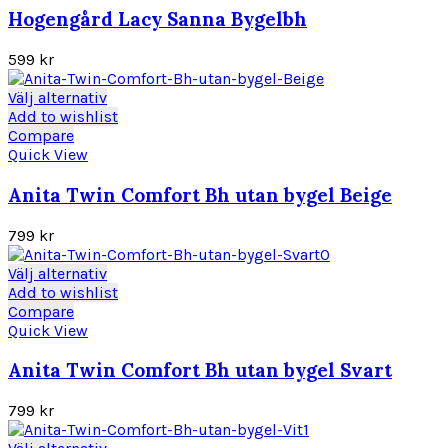
varianter.
Hogengård Lacy Sanna Bygelbh
De
olika
599
kr
alternativen
kan
Den
Välj alternativ
väljas
här
Add to wishlist
på
produkten
Compare
produktsidan
har
Quick View
flera
varianter.
Anita Twin Comfort Bh utan bygel Beige
De
olika
799
kr
alternativen
kan
Den
Välj alternativ
väljas
här
Add to wishlist
på
produkten
Compare
produktsidan
har
Quick View
flera
varianter.
Anita Twin Comfort Bh utan bygel Svart
De
olika
799
kr
alternativen
kan
Den