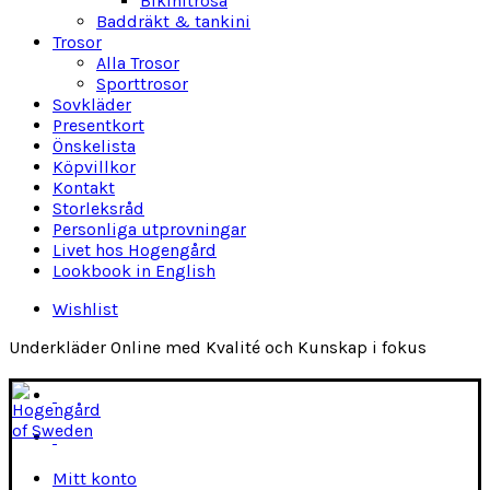
Bikinitrosa
Baddräkt & tankini
Trosor
Alla Trosor
Sporttrosor
Sovkläder
Presentkort
Önskelista
Köpvillkor
Kontakt
Storleksråd
Personliga utprovningar
Livet hos Hogengård
Lookbook in English
Wishlist
Underkläder Online med Kvalité och Kunskap i fokus
Mitt konto