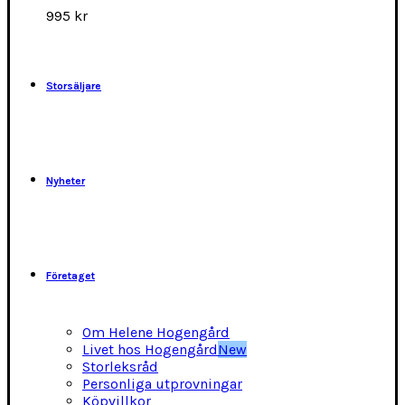
alternativen
995
kr
kan
väljas
på
produktsidan
Storsäljare
Nyheter
Företaget
Om Helene Hogengård
Livet hos Hogengård
New
Storleksråd
Personliga utprovningar
Köpvillkor