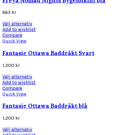
Freya Nomad Nights Bygelbikini blå
De
olika
663
kr
alternativen
kan
Den
Välj alternativ
väljas
här
Add to wishlist
på
produkten
Compare
produktsidan
har
Quick View
flera
varianter.
Fantasie Ottawa Baddräkt Svart
De
olika
1,200
kr
alternativen
kan
Den
Välj alternativ
väljas
här
Add to wishlist
på
produkten
Compare
produktsidan
har
Quick View
flera
varianter.
Fantasie Ottawa Baddräkt blå
De
olika
1,200
kr
alternativen
kan
Den
Välj alternativ
väljas
här