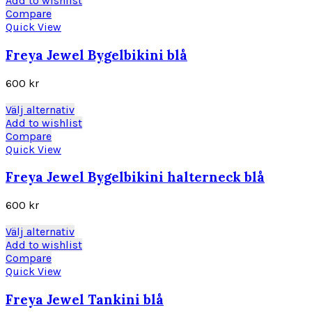
Add to wishlist
på
produkten
Compare
produktsidan
har
Quick View
flera
varianter.
Freya Jewel Bygelbikini blå
De
olika
600
kr
alternativen
kan
Den
Välj alternativ
väljas
här
Add to wishlist
på
produkten
Compare
produktsidan
har
Quick View
flera
varianter.
Freya Jewel Bygelbikini halterneck blå
De
olika
600
kr
alternativen
kan
Den
Välj alternativ
väljas
här
Add to wishlist
på
produkten
Compare
produktsidan
har
Quick View
flera
varianter.
Freya Jewel Tankini blå
De