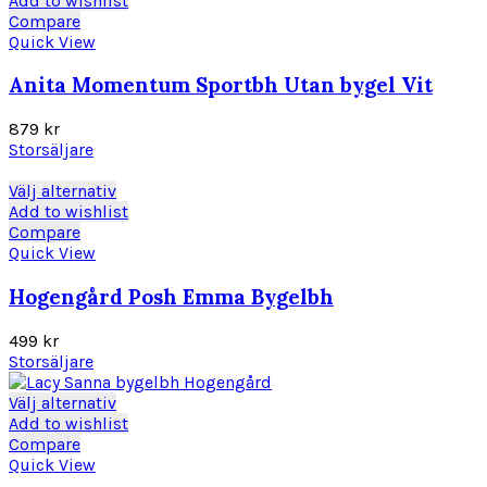
Add to wishlist
på
produkten
Compare
produktsidan
har
Quick View
flera
varianter.
Anita Momentum Sportbh Utan bygel Vit
De
olika
879
kr
alternativen
Storsäljare
kan
väljas
Den
Välj alternativ
på
här
Add to wishlist
produktsidan
produkten
Compare
har
Quick View
flera
varianter.
Hogengård Posh Emma Bygelbh
De
olika
499
kr
alternativen
Storsäljare
kan
väljas
Den
Välj alternativ
på
här
Add to wishlist
produktsidan
produkten
Compare
har
Quick View
flera