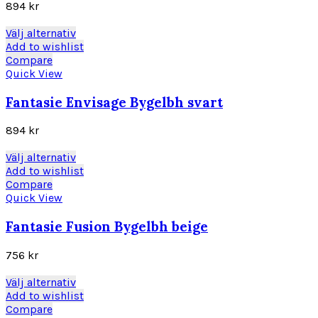
olika
894
kr
alternativen
kan
Den
Välj alternativ
väljas
här
Add to wishlist
på
produkten
Compare
produktsidan
har
Quick View
flera
varianter.
Fantasie Envisage Bygelbh svart
De
olika
894
kr
alternativen
kan
Den
Välj alternativ
väljas
här
Add to wishlist
på
produkten
Compare
produktsidan
har
Quick View
flera
varianter.
Fantasie Fusion Bygelbh beige
De
olika
756
kr
alternativen
kan
Den
Välj alternativ
väljas
här
Add to wishlist
på
produkten
Compare