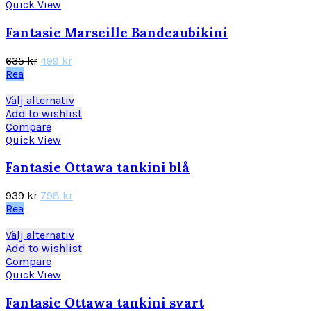
har
Quick View
flera
varianter.
Fantasie Marseille Bandeaubikini
De
olika
Det
Det
635
kr
499
kr
alternativen
ursprungliga
nuvarande
Rea
kan
priset
priset
väljas
var:
är:
Den
Välj alternativ
på
635 kr.
499 kr.
här
Add to wishlist
produktsidan
produkten
Compare
har
Quick View
flera
varianter.
Fantasie Ottawa tankini blå
De
olika
Det
Det
939
kr
798
kr
alternativen
ursprungliga
nuvarande
Rea
kan
priset
priset
väljas
var:
är:
Den
Välj alternativ
på
939 kr.
798 kr.
här
Add to wishlist
produktsidan
produkten
Compare
har
Quick View
flera
varianter.
Fantasie Ottawa tankini svart