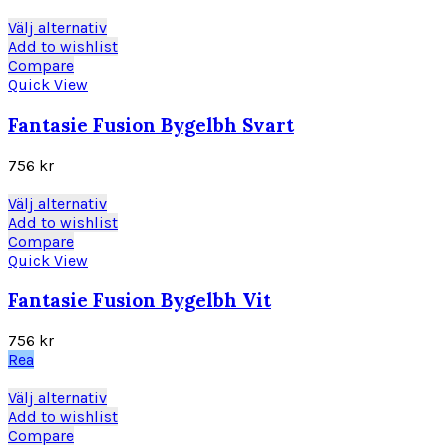
alternativen
kan
Den
Välj alternativ
väljas
här
Add to wishlist
på
produkten
Compare
produktsidan
har
Quick View
flera
varianter.
Fantasie Fusion Bygelbh Svart
De
olika
756
kr
alternativen
kan
Den
Välj alternativ
väljas
här
Add to wishlist
på
produkten
Compare
produktsidan
har
Quick View
flera
varianter.
Fantasie Fusion Bygelbh Vit
De
olika
756
kr
alternativen
Rea
kan
väljas
Den
Välj alternativ
på
här
Add to wishlist
produktsidan
produkten
Compare