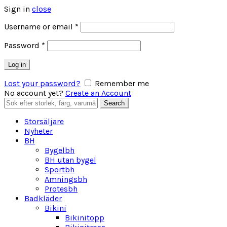
Sign in
close
Obligatoriskt
Username or email
*
Obligatoriskt
Password
*
Log in
Lost your password?
Remember me
No account yet?
Create an Account
Search
Search
for:
Storsäljare
Nyheter
BH
Bygelbh
BH utan bygel
Sportbh
Amningsbh
Protesbh
Badkläder
Bikini
Bikinitopp