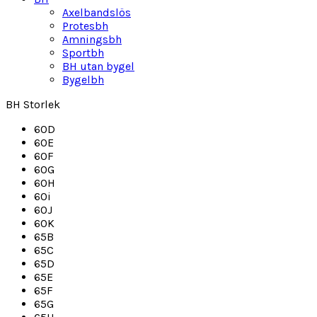
Axelbandslös
Protesbh
Amningsbh
Sportbh
BH utan bygel
Bygelbh
BH Storlek
60D
60E
60F
60G
60H
60i
60J
60K
65B
65C
65D
65E
65F
65G