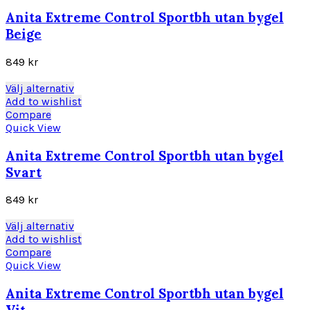
flera
varianter.
Anita Extreme Control Sportbh utan bygel
De
Beige
olika
alternativen
849
kr
kan
väljas
Den
Välj alternativ
på
här
Add to wishlist
produktsidan
produkten
Compare
har
Quick View
flera
varianter.
Anita Extreme Control Sportbh utan bygel
De
Svart
olika
alternativen
849
kr
kan
väljas
Den
Välj alternativ
på
här
Add to wishlist
produktsidan
produkten
Compare
har
Quick View
flera
varianter.
Anita Extreme Control Sportbh utan bygel
De