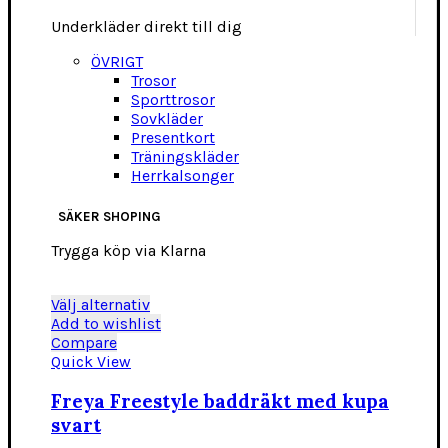
Underkläder direkt till dig
ÖVRIGT
Trosor
Sporttrosor
Sovkläder
Presentkort
Träningskläder
Herrkalsonger
SÄKER SHOPING
Trygga köp via Klarna
Den
Välj alternativ
här
Add to wishlist
produkten
Compare
har
Quick View
flera
varianter.
Freya Freestyle baddräkt med kupa
De
svart
olika