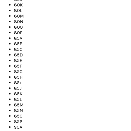
80K
80L
80M
80N
80O
80P
85A
85B
85C
85D
85E
85F
85G
85H
85i
85J
85K
85L
85M
85N
85O
85P
90A