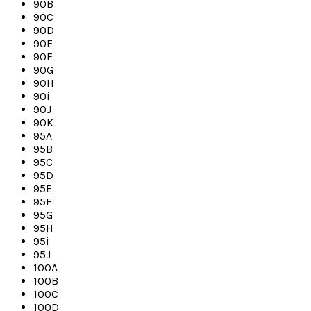
90B
90C
90D
90E
90F
90G
90H
90i
90J
90K
95A
95B
95C
95D
95E
95F
95G
95H
95i
95J
100A
100B
100C
100D