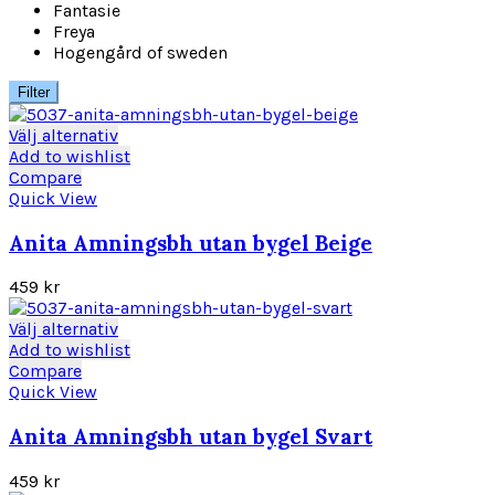
Fantasie
Freya
Hogengård of sweden
Filter
Den
Välj alternativ
här
Add to wishlist
produkten
Compare
har
Quick View
flera
varianter.
Anita Amningsbh utan bygel Beige
De
olika
459
kr
alternativen
kan
Den
Välj alternativ
väljas
här
Add to wishlist
på
produkten
Compare
produktsidan
har
Quick View
flera
varianter.
Anita Amningsbh utan bygel Svart
De
olika
459
kr