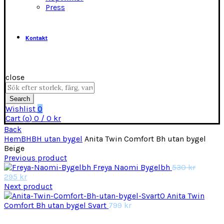
Press
Kontakt
close
Search
for:
Search
Wishlist
0
Cart (
o
)
0
/
0
kr
Back
Hem
BH
BH utan bygel
Anita Twin Comfort Bh utan bygel
Beige
Previous product
Det
Freya Naomi Bygelbh
530
kr
Det
ursprun
295
kr
nuvarande
priset
Next product
priset
var:
Anita Twin
är:
530 kr.
Comfort Bh utan bygel Svart
799
kr
295 kr.