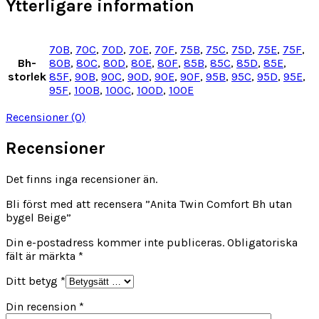
Ytterligare information
70B
,
70C
,
70D
,
70E
,
70F
,
75B
,
75C
,
75D
,
75E
,
75F
,
Bh-
80B
,
80C
,
80D
,
80E
,
80F
,
85B
,
85C
,
85D
,
85E
,
storlek
85F
,
90B
,
90C
,
90D
,
90E
,
90F
,
95B
,
95C
,
95D
,
95E
,
95F
,
100B
,
100C
,
100D
,
100E
Recensioner (0)
Recensioner
Det finns inga recensioner än.
Bli först med att recensera ”Anita Twin Comfort Bh utan
bygel Beige”
Din e-postadress kommer inte publiceras.
Obligatoriska
fält är märkta
*
Ditt betyg
*
Din recension
*