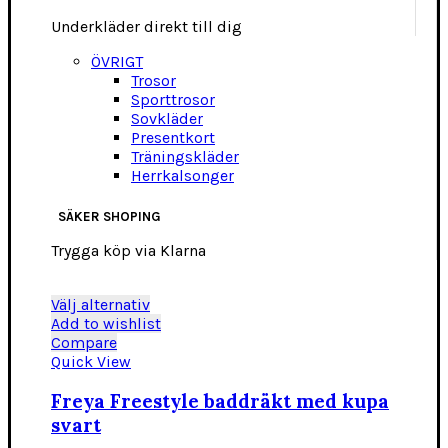
Underkläder direkt till dig
ÖVRIGT
Trosor
Sporttrosor
Sovkläder
Presentkort
Träningskläder
Herrkalsonger
SÄKER SHOPING
Trygga köp via Klarna
Den
Välj alternativ
här
Add to wishlist
produkten
Compare
har
Quick View
flera
varianter.
Freya Freestyle baddräkt med kupa
De
svart
olika