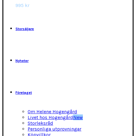
alternativen
995
kr
kan
väljas
på
produktsidan
Storsäljare
Nyheter
Företaget
Om Helene Hogengård
Livet hos Hogengård
New
Storleksråd
Personliga utprovningar
Köpvillkor