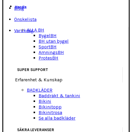
Handla
Blog
Önskelista
ALLA BH
Varukorg
BygelBH
BH utan bygel
SportBH
AmningsBH
ProtesBH
SUPER SUPPORT
Erfarenhet & Kunskap
BADKLÄDER
Baddräkt & tankini
Bikini
Bikinitopp
Bikinitrosa
Se alla badkläder
SÄKRA LEVERANSER