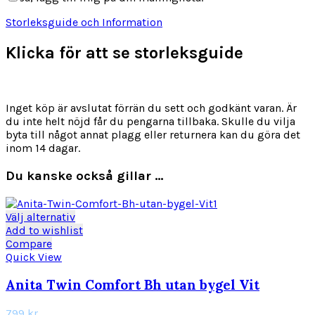
Storleksguide och Information
Klicka för att se storleksguide
Inget köp är avslutat förrän du sett och godkänt varan. Är
du inte helt nöjd får du pengarna tillbaka. Skulle du vilja
byta till något annat plagg eller returnera kan du göra det
inom 14 dagar.
Du kanske också gillar …
Den
Välj alternativ
här
Add to wishlist
produkten
Compare
har
Quick View
flera
varianter.
Anita Twin Comfort Bh utan bygel Vit
De
olika
799
kr