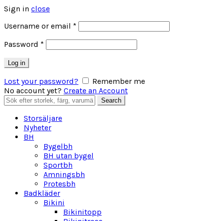
Sign in
close
Obligatoriskt
Username or email
*
Obligatoriskt
Password
*
Log in
Lost your password?
Remember me
No account yet?
Create an Account
Search
Search
for:
Storsäljare
Nyheter
BH
Bygelbh
BH utan bygel
Sportbh
Amningsbh
Protesbh
Badkläder
Bikini
Bikinitopp