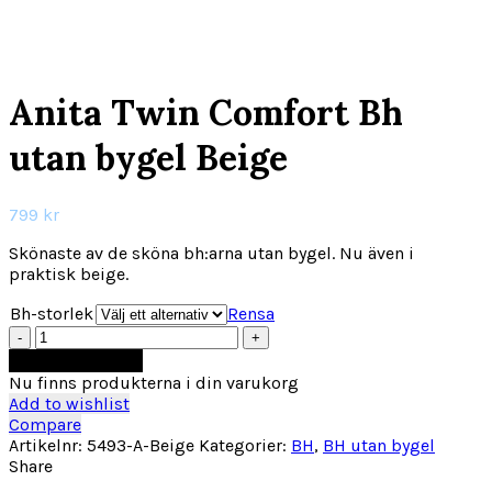
Click to enlarge
Anita Twin Comfort Bh
utan bygel Beige
799
kr
Skönaste av de sköna bh:arna utan bygel. Nu även i
praktisk beige.
Bh-storlek
Rensa
Anita
Twin
Lägg till i varukorg
Comfort
Nu finns produkterna i din varukorg
Bh
Add to wishlist
utan
Compare
bygel
Artikelnr:
5493-A-Beige
Kategorier:
BH
,
BH utan bygel
Beige
Share
mängd