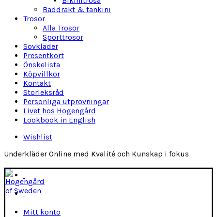
Bikinitrosa
Baddräkt & tankini
Trosor
Alla Trosor
Sporttrosor
Sovkläder
Presentkort
Önskelista
Köpvillkor
Kontakt
Storleksråd
Personliga utprovningar
Livet hos Hogengård
Lookbook in English
Wishlist
Underkläder Online med Kvalité och Kunskap i fokus
Mitt konto