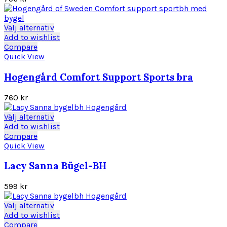
alternativen
kan
väljas
Den
Välj alternativ
på
här
Add to wishlist
produktsidan
produkten
Compare
har
Quick View
flera
varianter.
Hogengård Comfort Support Sports bra
De
olika
760
kr
alternativen
kan
Den
Välj alternativ
väljas
här
Add to wishlist
på
produkten
Compare
produktsidan
har
Quick View
flera
varianter.
Lacy Sanna Bügel-BH
De
olika
599
kr
alternativen
kan
Den
Välj alternativ
väljas
här
Add to wishlist
på
produkten
Compare