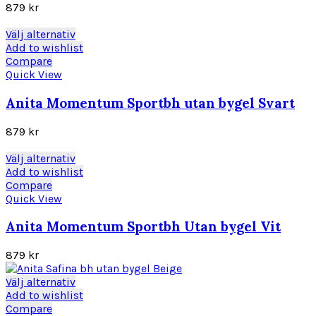
olika
879
kr
alternativen
kan
Den
Välj alternativ
väljas
här
Add to wishlist
på
produkten
Compare
produktsidan
har
Quick View
flera
varianter.
Anita Momentum Sportbh utan bygel Svart
De
olika
879
kr
alternativen
kan
Den
Välj alternativ
väljas
här
Add to wishlist
på
produkten
Compare
produktsidan
har
Quick View
flera
varianter.
Anita Momentum Sportbh Utan bygel Vit
De
olika
879
kr
alternativen
kan
Den
Välj alternativ
väljas
här
Add to wishlist
på
produkten
Compare