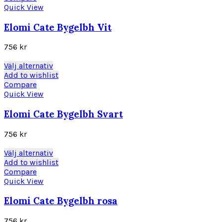
produktsidan
har
Quick View
flera
varianter.
Elomi Cate Bygelbh Vit
De
olika
756
kr
alternativen
kan
Den
Välj alternativ
väljas
här
Add to wishlist
på
produkten
Compare
produktsidan
har
Quick View
flera
varianter.
Elomi Cate Bygelbh Svart
De
olika
756
kr
alternativen
kan
Den
Välj alternativ
väljas
här
Add to wishlist
på
produkten
Compare
produktsidan
har
Quick View
flera
varianter.
Elomi Cate Bygelbh rosa
De
olika
756
kr