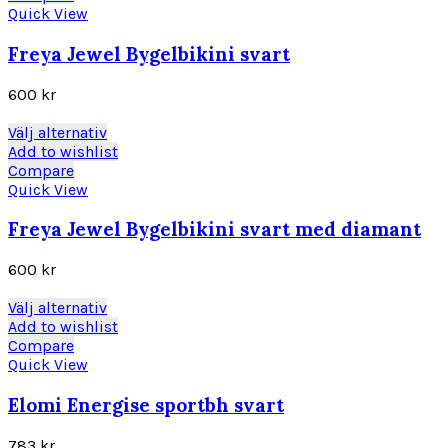
produktsidan
har
Quick View
flera
varianter.
Freya Jewel Bygelbikini svart
De
olika
600
kr
alternativen
kan
Den
Välj alternativ
väljas
här
Add to wishlist
på
produkten
Compare
produktsidan
har
Quick View
flera
varianter.
Freya Jewel Bygelbikini svart med diamant
De
olika
600
kr
alternativen
kan
Den
Välj alternativ
väljas
här
Add to wishlist
på
produkten
Compare
produktsidan
har
Quick View
flera
varianter.
Elomi Energise sportbh svart
De
olika
783
kr