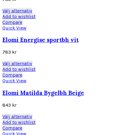
alternativen
kan
Den
Välj alternativ
väljas
här
Add to wishlist
på
produkten
Compare
produktsidan
har
Quick View
flera
varianter.
Elomi Energise sportbh vit
De
olika
783
kr
alternativen
kan
Den
Välj alternativ
väljas
här
Add to wishlist
på
produkten
Compare
produktsidan
har
Quick View
flera
varianter.
Elomi Matilda Bygelbh Beige
De
olika
843
kr
alternativen
kan
Den
Välj alternativ
väljas
här
Add to wishlist
på
produkten
Compare
produktsidan
har
Quick View