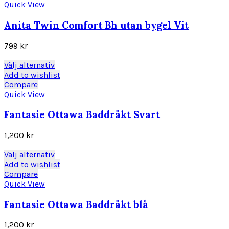
produktsidan
har
Quick View
flera
varianter.
Anita Twin Comfort Bh utan bygel Vit
De
olika
799
kr
alternativen
kan
Den
Välj alternativ
väljas
här
Add to wishlist
på
produkten
Compare
produktsidan
har
Quick View
flera
varianter.
Fantasie Ottawa Baddräkt Svart
De
olika
1,200
kr
alternativen
kan
Den
Välj alternativ
väljas
här
Add to wishlist
på
produkten
Compare
produktsidan
har
Quick View
flera
varianter.
Fantasie Ottawa Baddräkt blå
De
olika
1,200
kr