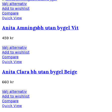
kan
Den
Välj alternativ
väljas
här
Add to wishlist
på
produkten
Compare
produktsidan
har
Quick View
flera
varianter.
Anita Amningsbh utan bygel Vit
De
olika
459
kr
alternativen
kan
Den
Välj alternativ
väljas
här
Add to wishlist
på
produkten
Compare
produktsidan
har
Quick View
flera
varianter.
Anita Clara bh utan bygel Beige
De
olika
660
kr
alternativen
kan
Den
Välj alternativ
väljas
här
Add to wishlist
på
produkten
Compare
produktsidan
har
Quick View
flera