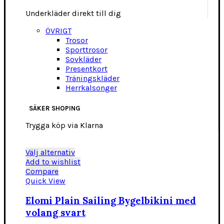
Underkläder direkt till dig
ÖVRIGT
Trosor
Sporttrosor
Sovkläder
Presentkort
Träningskläder
Herrkalsonger
SÄKER SHOPING
Trygga köp via Klarna
Den
Välj alternativ
här
Add to wishlist
produkten
Compare
har
Quick View
flera
varianter.
Elomi Plain Sailing Bygelbikini med
De
volang svart
olika