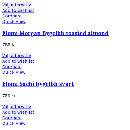
kan
Den
Välj alternativ
väljas
här
Add to wishlist
på
produkten
Compare
produktsidan
har
Quick View
flera
varianter.
Elomi Morgan Bygelbh toasted almond
De
olika
785
kr
alternativen
kan
Den
Välj alternativ
väljas
här
Add to wishlist
på
produkten
Compare
produktsidan
har
Quick View
flera
varianter.
Elomi Sachi bygelbh svart
De
olika
756
kr
alternativen
kan
Den
Välj alternativ
väljas
här
Add to wishlist
på
produkten
Compare
produktsidan
har
Quick View
flera