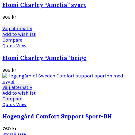
varianter.
Elomi Charley “Amelia” svart
De
olika
969
kr
alternativen
kan
Den
Välj alternativ
väljas
här
Add to wishlist
på
produkten
Compare
produktsidan
har
Quick View
flera
varianter.
Elomi Charley “Amelia” beige
De
olika
969
kr
alternativen
kan
väljas
Den
Välj alternativ
på
här
Add to wishlist
produktsidan
produkten
Compare
har
Quick View
flera
varianter.
Hogengård Comfort Support Sport-BH
De
olika
760
kr
alternativen
Storsäljare