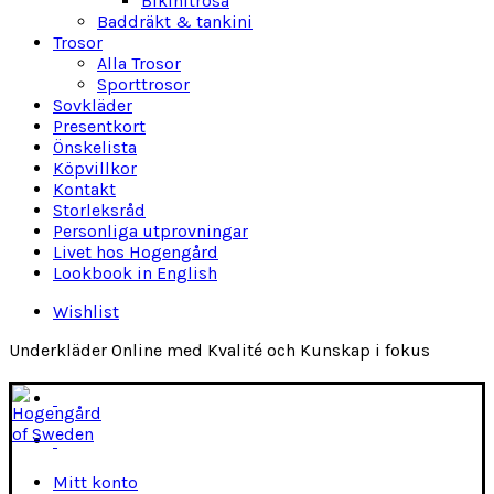
Bikinitrosa
Baddräkt & tankini
Trosor
Alla Trosor
Sporttrosor
Sovkläder
Presentkort
Önskelista
Köpvillkor
Kontakt
Storleksråd
Personliga utprovningar
Livet hos Hogengård
Lookbook in English
Wishlist
Underkläder Online med Kvalité och Kunskap i fokus
Mitt konto