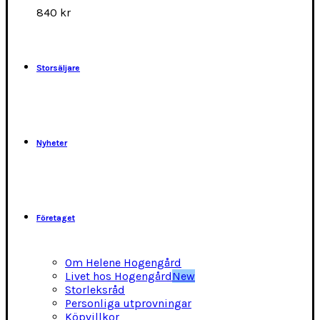
alternativen
840
kr
kan
väljas
på
produktsidan
Storsäljare
Nyheter
Företaget
Om Helene Hogengård
Livet hos Hogengård
New
Storleksråd
Personliga utprovningar
Köpvillkor