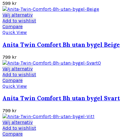
olika
599
kr
alternativen
kan
Den
Välj alternativ
väljas
här
Add to wishlist
på
produkten
Compare
produktsidan
har
Quick View
flera
varianter.
Anita Twin Comfort Bh utan bygel Beige
De
olika
799
kr
alternativen
kan
Den
Välj alternativ
väljas
här
Add to wishlist
på
produkten
Compare
produktsidan
har
Quick View
flera
varianter.
Anita Twin Comfort Bh utan bygel Svart
De
olika
799
kr
alternativen
kan
Den
Välj alternativ
väljas
här
Add to wishlist
på
produkten
Compare