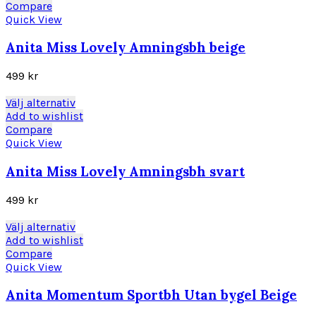
produkten
Compare
har
Quick View
flera
varianter.
Anita Miss Lovely Amningsbh beige
De
olika
499
kr
alternativen
kan
Den
Välj alternativ
väljas
här
Add to wishlist
på
produkten
Compare
produktsidan
har
Quick View
flera
varianter.
Anita Miss Lovely Amningsbh svart
De
olika
499
kr
alternativen
kan
Den
Välj alternativ
väljas
här
Add to wishlist
på
produkten
Compare
produktsidan
har
Quick View
flera
varianter.
Anita Momentum Sportbh Utan bygel Beige
De