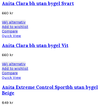
varianter.
Anita Clara bh utan bygel Svart
De
olika
660
kr
alternativen
kan
Den
Välj alternativ
väljas
här
Add to wishlist
på
produkten
Compare
produktsidan
har
Quick View
flera
varianter.
Anita Clara bh utan bygel Vit
De
olika
660
kr
alternativen
kan
Den
Välj alternativ
väljas
här
Add to wishlist
på
produkten
Compare
produktsidan
har
Quick View
flera
varianter.
Anita Extreme Control Sportbh utan bygel
De
Beige
olika
alternativen
849
kr
kan