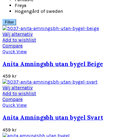
Freya
Hogengård of sweden
Filter
Den
Välj alternativ
här
Add to wishlist
produkten
Compare
har
Quick View
flera
varianter.
Anita Amningsbh utan bygel Beige
De
olika
459
kr
alternativen
kan
Den
Välj alternativ
väljas
här
Add to wishlist
på
produkten
Compare
produktsidan
har
Quick View
flera
varianter.
Anita Amningsbh utan bygel Svart
De
olika
459
kr
alternativen