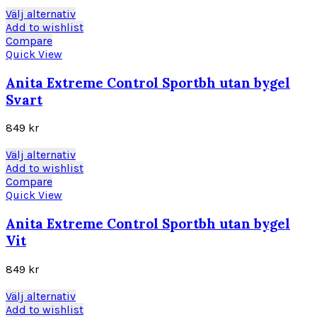
väljas
Den
Välj alternativ
på
här
Add to wishlist
produktsidan
produkten
Compare
har
Quick View
flera
varianter.
Anita Extreme Control Sportbh utan bygel
De
Svart
olika
alternativen
849
kr
kan
väljas
Den
Välj alternativ
på
här
Add to wishlist
produktsidan
produkten
Compare
har
Quick View
flera
varianter.
Anita Extreme Control Sportbh utan bygel
De
Vit
olika
alternativen
849
kr
kan
väljas
Den
Välj alternativ
på
här
Add to wishlist
produktsidan