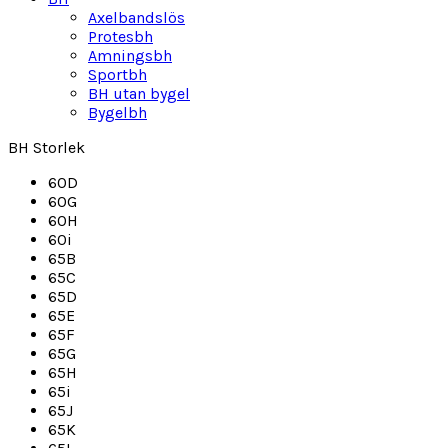
Axelbandslös
Protesbh
Amningsbh
Sportbh
BH utan bygel
Bygelbh
BH Storlek
60D
60G
60H
60i
65B
65C
65D
65E
65F
65G
65H
65i
65J
65K