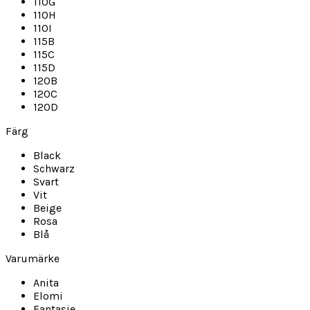
110G
110H
110I
115B
115C
115D
120B
120C
120D
Färg
Black
Schwarz
Svart
Vit
Beige
Rosa
Blå
Varumärke
Anita
Elomi
Fantasie