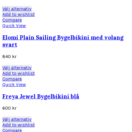
alternativen
kan
Den
Välj alternativ
väljas
här
Add to wishlist
på
produkten
Compare
produktsidan
har
Quick View
flera
varianter.
Elomi Plain Sailing Bygelbikini med volang
De
svart
olika
alternativen
840
kr
kan
väljas
Den
Välj alternativ
på
här
Add to wishlist
produktsidan
produkten
Compare
har
Quick View
flera
varianter.
Freya Jewel Bygelbikini blå
De
olika
600
kr
alternativen
kan
Den
Välj alternativ
väljas
här
Add to wishlist
på
produkten
Compare