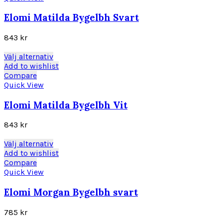
flera
varianter.
Elomi Matilda Bygelbh Svart
De
olika
843
kr
alternativen
kan
Den
Välj alternativ
väljas
här
Add to wishlist
på
produkten
Compare
produktsidan
har
Quick View
flera
varianter.
Elomi Matilda Bygelbh Vit
De
olika
843
kr
alternativen
kan
Den
Välj alternativ
väljas
här
Add to wishlist
på
produkten
Compare
produktsidan
har
Quick View
flera
varianter.
Elomi Morgan Bygelbh svart
De
olika
785
kr
alternativen