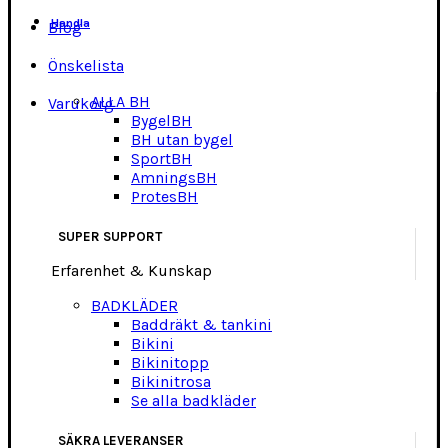
Handla
Blog
Önskelista
ALLA BH
Varukorg
BygelBH
BH utan bygel
SportBH
AmningsBH
ProtesBH
SUPER SUPPORT
Erfarenhet & Kunskap
BADKLÄDER
Baddräkt & tankini
Bikini
Bikinitopp
Bikinitrosa
Se alla badkläder
SÄKRA LEVERANSER