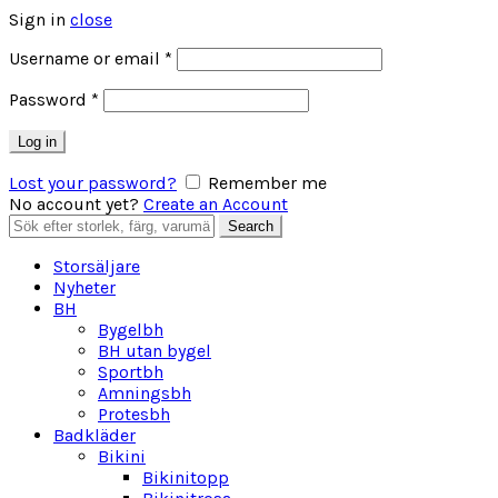
Sign in
close
Obligatoriskt
Username or email
*
Obligatoriskt
Password
*
Log in
Lost your password?
Remember me
No account yet?
Create an Account
Search
Search
for:
Storsäljare
Nyheter
BH
Bygelbh
BH utan bygel
Sportbh
Amningsbh
Protesbh
Badkläder
Bikini
Bikinitopp