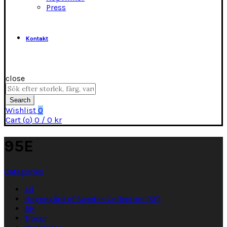
Press
Kontakt
close
Search
for:
Search
Wishlist
0
Cart (
o
)
0
/
0
kr
95E
Categories
All
Hogengård of Sweden Collection (SE)
BH
Trosor