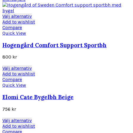
kan
väljas
på
Den
Välj alternativ
produktsidan
här
Add to wishlist
produkten
Compare
har
Quick View
flera
varianter.
Hogengård Comfort Support Sportbh
De
olika
800
kr
alternativen
kan
Den
Välj alternativ
väljas
här
Add to wishlist
på
produkten
Compare
produktsidan
har
Quick View
flera
varianter.
Elomi Cate Bygelbh Beige
De
olika
756
kr
alternativen
kan
Den
Välj alternativ
väljas
här
Add to wishlist
på
produkten
Compare