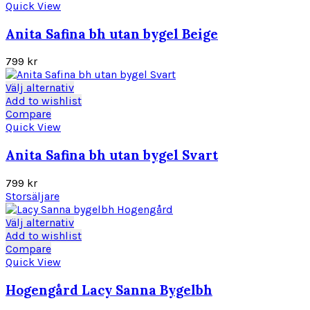
produktsidan
har
Quick View
flera
varianter.
Anita Safina bh utan bygel Beige
De
olika
799
kr
alternativen
kan
Den
Välj alternativ
väljas
här
Add to wishlist
på
produkten
Compare
produktsidan
har
Quick View
flera
varianter.
Anita Safina bh utan bygel Svart
De
olika
799
kr
alternativen
Storsäljare
kan
väljas
Den
Välj alternativ
på
här
Add to wishlist
produktsidan
produkten
Compare
har
Quick View
flera
varianter.
Hogengård Lacy Sanna Bygelbh
De