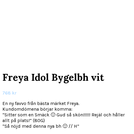
Click to enlarge
Freya Idol Bygelbh vit
768
kr
En ny favvo från bästa märket Freya.
Kundomdömena börjar komma:
“Sitter som en Smäck 🙂 Gud så skön!!!!!! Rejäl och håller
allt på plats!” (80G)
“Så nöjd med denna nya bh 🙂 // H”