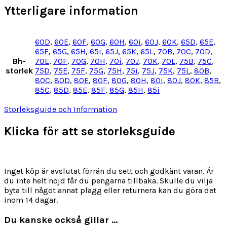
Ytterligare information
60D
,
60E
,
60F
,
60G
,
60H
,
60i
,
60J
,
60K
,
65D
,
65E
,
65F
,
65G
,
65H
,
65i
,
65J
,
65K
,
65L
,
70B
,
70C
,
70D
,
Bh-
70E
,
70F
,
70G
,
70H
,
70i
,
70J
,
70K
,
70L
,
75B
,
75C
,
storlek
75D
,
75E
,
75F
,
75G
,
75H
,
75i
,
75J
,
75K
,
75L
,
80B
,
80C
,
80D
,
80E
,
80F
,
80G
,
80H
,
80i
,
80J
,
80K
,
85B
,
85C
,
85D
,
85E
,
85F
,
85G
,
85H
,
85i
Storleksguide och Information
Klicka för att se storleksguide
Inget köp är avslutat förrän du sett och godkänt varan. Är
du inte helt nöjd får du pengarna tillbaka. Skulle du vilja
byta till något annat plagg eller returnera kan du göra det
inom 14 dagar.
Du kanske också gillar …