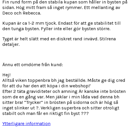
Fin rund form på den stabila kupan som håller in bysten på
sidan. Hög mitt fram så inget rymmer. Ett mellanting av
Deco och Rebecca.
Kupan är ca 1-2 mm tjock. Endast för att ge stabilitet till
den tunga bysten. Fyller inte eller gör bysten större.
Tyget är helt slätt med en diskret rand invävd. Stilrena
detaljer.
Ännu ett omdöme från kund:
Hej!
Alltså viken toppenbra bh jag beställde. Måste ge dig cred
för att du har den att köpa i din webshop!’
Efter 2 täta graviditeter och amning Är kanske inte brösten
som de en gång var. Men jäklar i min låda vad denna bh
sitter bra! “Trycker” in brösten på sidorna och är hög så
inget slinker ut ?. Verkligen superbra och sitter otroligt
stabilt och man får en riktigt fin byst ???
Ytterligare information