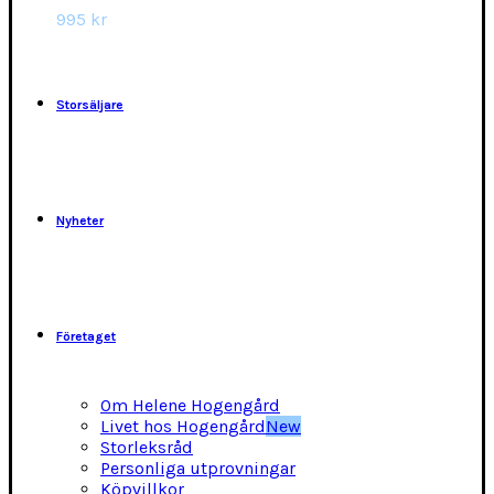
alternativen
995
kr
kan
väljas
på
produktsidan
Storsäljare
Nyheter
Företaget
Om Helene Hogengård
Livet hos Hogengård
New
Storleksråd
Personliga utprovningar
Köpvillkor