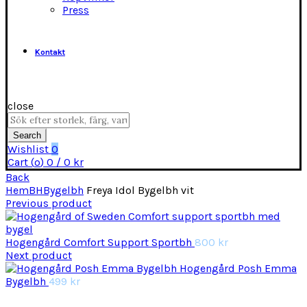
Press
Kontakt
close
Search
for:
Search
Wishlist
0
Cart (
o
)
0
/
0
kr
Back
Hem
BH
Bygelbh
Freya Idol Bygelbh vit
Previous product
Hogengård Comfort Support Sportbh
800
kr
Next product
Hogengård Posh Emma
Bygelbh
499
kr