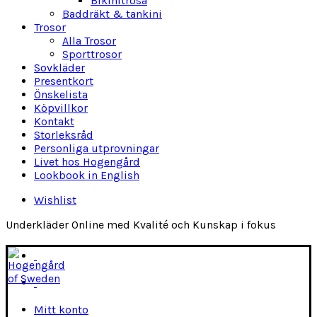
Bikinitrosa
Baddräkt & tankini
Trosor
Alla Trosor
Sporttrosor
Sovkläder
Presentkort
Önskelista
Köpvillkor
Kontakt
Storleksråd
Personliga utprovningar
Livet hos Hogengård
Lookbook in English
Wishlist
Underkläder Online med Kvalité och Kunskap i fokus
Mitt konto