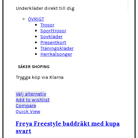
Underkläder direkt till dig
ÖVRIGT
Trosor
Sporttrosor
Sovkläder
Presentkort
Träningskläder
Herrkalsonger
SÄKER SHOPING
Trygga köp via Klarna
Den
Välj alternativ
här
Add to wishlist
produkten
Compare
har
Quick View
flera
varianter.
Freya Freestyle baddräkt med kupa
De
svart
olika