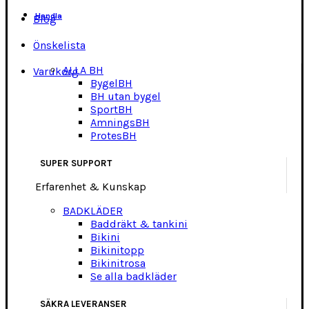
Handla
Blog
Önskelista
ALLA BH
Varukorg
BygelBH
BH utan bygel
SportBH
AmningsBH
ProtesBH
SUPER SUPPORT
Erfarenhet & Kunskap
BADKLÄDER
Baddräkt & tankini
Bikini
Bikinitopp
Bikinitrosa
Se alla badkläder
SÄKRA LEVERANSER