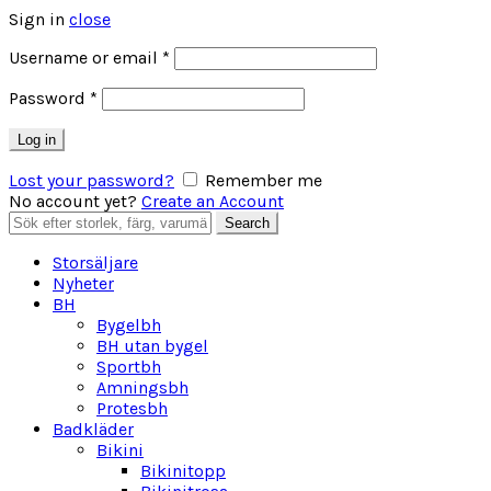
Sign in
close
Obligatoriskt
Username or email
*
Obligatoriskt
Password
*
Log in
Lost your password?
Remember me
No account yet?
Create an Account
Search
Search
for:
Storsäljare
Nyheter
BH
Bygelbh
BH utan bygel
Sportbh
Amningsbh
Protesbh
Badkläder
Bikini
Bikinitopp