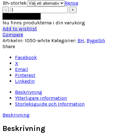
Bh-storlek
Rensa
Freya
Idol
Lägg till i varukorg
Bygelbh
Nu finns produkterna i din varukorg
vit
Add to wishlist
mängd
Compare
Artikelnr:
1050-white
Kategorier:
BH
,
Bygelbh
Share
Facebook
X
Email
Pinterest
LinkedIn
Beskrivning
Ytterligare information
Storleksguide och Information
Beskrivning
Beskrivning