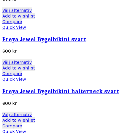
alternativen
kan
Den
Välj alternativ
väljas
här
Add to wishlist
på
produkten
Compare
produktsidan
har
Quick View
flera
varianter.
Freya Jewel Bygelbikini svart
De
olika
600
kr
alternativen
kan
Den
Välj alternativ
väljas
här
Add to wishlist
på
produkten
Compare
produktsidan
har
Quick View
flera
varianter.
Freya Jewel Bygelbikini halterneck svart
De
olika
600
kr
alternativen
kan
Den
Välj alternativ
väljas
här
Add to wishlist
på
produkten
Compare
produktsidan
har
Quick View