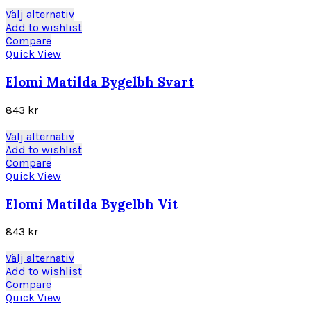
kan
Den
Välj alternativ
väljas
här
Add to wishlist
på
produkten
Compare
produktsidan
har
Quick View
flera
varianter.
Elomi Matilda Bygelbh Svart
De
olika
843
kr
alternativen
kan
Den
Välj alternativ
väljas
här
Add to wishlist
på
produkten
Compare
produktsidan
har
Quick View
flera
varianter.
Elomi Matilda Bygelbh Vit
De
olika
843
kr
alternativen
kan
Den
Välj alternativ
väljas
här
Add to wishlist
på
produkten
Compare
produktsidan
har
Quick View
flera