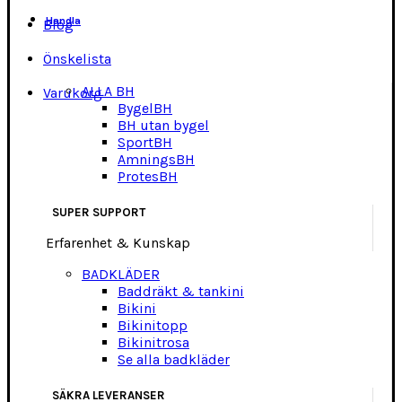
Handla
Blog
Önskelista
ALLA BH
Varukorg
BygelBH
BH utan bygel
SportBH
AmningsBH
ProtesBH
SUPER SUPPORT
Erfarenhet & Kunskap
BADKLÄDER
Baddräkt & tankini
Bikini
Bikinitopp
Bikinitrosa
Se alla badkläder
SÄKRA LEVERANSER