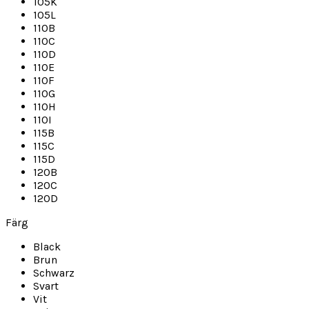
105K
105L
110B
110C
110D
110E
110F
110G
110H
110I
115B
115C
115D
120B
120C
120D
Färg
Black
Brun
Schwarz
Svart
Vit