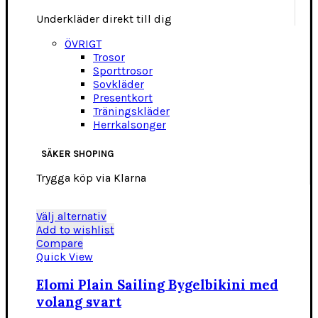
Underkläder direkt till dig
ÖVRIGT
Trosor
Sporttrosor
Sovkläder
Presentkort
Träningskläder
Herrkalsonger
SÄKER SHOPING
Trygga köp via Klarna
Den
Välj alternativ
här
Add to wishlist
produkten
Compare
har
Quick View
flera
varianter.
Elomi Plain Sailing Bygelbikini med
De
volang svart
olika