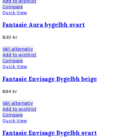
här
Add to wishlist
på
produkten
Compare
produktsidan
har
Quick View
flera
varianter.
Fantasie Aura bygelbh svart
De
olika
830
kr
alternativen
kan
Den
Välj alternativ
väljas
här
Add to wishlist
på
produkten
Compare
produktsidan
har
Quick View
flera
varianter.
Fantasie Envisage Bygelbh beige
De
olika
894
kr
alternativen
kan
Den
Välj alternativ
väljas
här
Add to wishlist
på
produkten
Compare
produktsidan
har
Quick View
flera
varianter.
Fantasie Envisage Bygelbh svart
De