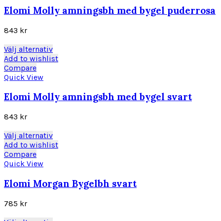
varianter.
Elomi Molly amningsbh med bygel puderrosa
De
olika
843
kr
alternativen
kan
Den
Välj alternativ
väljas
här
Add to wishlist
på
produkten
Compare
produktsidan
har
Quick View
flera
varianter.
Elomi Molly amningsbh med bygel svart
De
olika
843
kr
alternativen
kan
Den
Välj alternativ
väljas
här
Add to wishlist
på
produkten
Compare
produktsidan
har
Quick View
flera
varianter.
Elomi Morgan Bygelbh svart
De
olika
785
kr
alternativen
kan