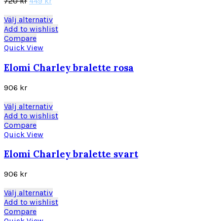
Det
Det
720
kr
449
kr
alternativen
ursprungliga
nuvarande
kan
priset
priset
Den
Välj alternativ
väljas
var:
är:
här
Add to wishlist
på
720 kr.
449 kr.
produkten
Compare
produktsidan
har
Quick View
flera
varianter.
Elomi Charley bralette rosa
De
olika
906
kr
alternativen
kan
Den
Välj alternativ
väljas
här
Add to wishlist
på
produkten
Compare
produktsidan
har
Quick View
flera
varianter.
Elomi Charley bralette svart
De
olika
906
kr
alternativen
kan
Den
Välj alternativ
väljas
här
Add to wishlist
på
produkten
Compare
produktsidan
har
Quick View