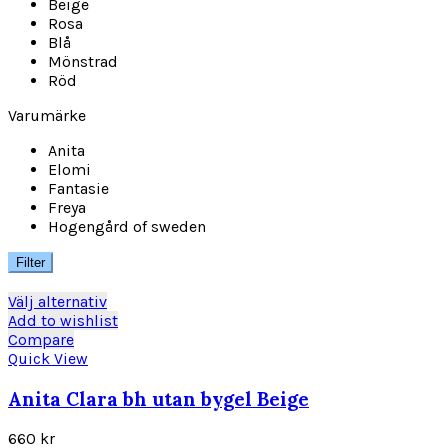
Beige
Rosa
Blå
Mönstrad
Röd
Varumärke
Anita
Elomi
Fantasie
Freya
Hogengård of sweden
Filter
Den
Välj alternativ
här
Add to wishlist
produkten
Compare
har
Quick View
flera
varianter.
Anita Clara bh utan bygel Beige
De
olika
660
kr