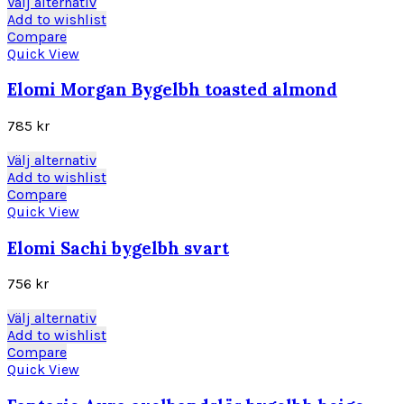
Den
Välj alternativ
väljas
här
Add to wishlist
på
produkten
Compare
produktsidan
har
Quick View
flera
varianter.
Elomi Morgan Bygelbh toasted almond
De
olika
785
kr
alternativen
kan
Den
Välj alternativ
väljas
här
Add to wishlist
på
produkten
Compare
produktsidan
har
Quick View
flera
varianter.
Elomi Sachi bygelbh svart
De
olika
756
kr
alternativen
kan
Den
Välj alternativ
väljas
här
Add to wishlist
på
produkten
Compare
produktsidan
har
Quick View
flera
varianter.