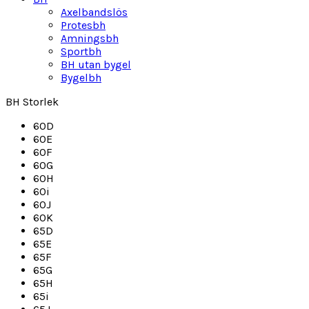
Axelbandslös
Protesbh
Amningsbh
Sportbh
BH utan bygel
Bygelbh
BH Storlek
60D
60E
60F
60G
60H
60i
60J
60K
65D
65E
65F
65G
65H
65i