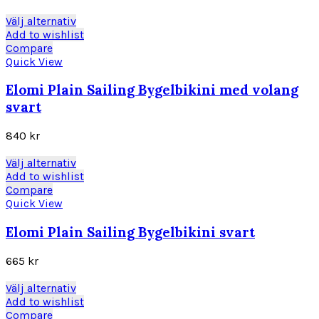
alternativen
kan
Den
Välj alternativ
väljas
här
Add to wishlist
på
produkten
Compare
produktsidan
har
Quick View
flera
varianter.
Elomi Plain Sailing Bygelbikini med volang
De
svart
olika
alternativen
840
kr
kan
väljas
Den
Välj alternativ
på
här
Add to wishlist
produktsidan
produkten
Compare
har
Quick View
flera
varianter.
Elomi Plain Sailing Bygelbikini svart
De
olika
665
kr
alternativen
kan
Den
Välj alternativ
väljas
här
Add to wishlist
på
produkten
Compare