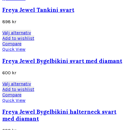
flera
varianter.
Freya Jewel Tankini svart
De
olika
898
kr
alternativen
kan
Den
Välj alternativ
väljas
här
Add to wishlist
på
produkten
Compare
produktsidan
har
Quick View
flera
varianter.
Freya Jewel Bygelbikini svart med diamant
De
olika
600
kr
alternativen
kan
Den
Välj alternativ
väljas
här
Add to wishlist
på
produkten
Compare
produktsidan
har
Quick View
flera
varianter.
Freya Jewel Bygelbikini halterneck svart
De
med diamant
olika
alternativen