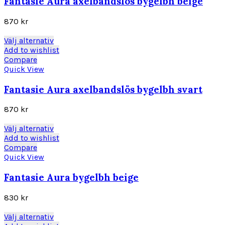
Fantasie Aura axelbandslös bygelbh beige
De
olika
870
kr
alternativen
kan
Den
Välj alternativ
väljas
här
Add to wishlist
på
produkten
Compare
produktsidan
har
Quick View
flera
varianter.
Fantasie Aura axelbandslös bygelbh svart
De
olika
870
kr
alternativen
kan
Den
Välj alternativ
väljas
här
Add to wishlist
på
produkten
Compare
produktsidan
har
Quick View
flera
varianter.
Fantasie Aura bygelbh beige
De
olika
830
kr
alternativen
kan
Den
Välj alternativ
väljas