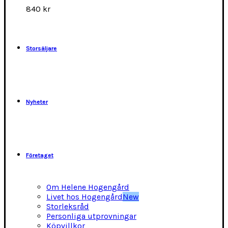
alternativen
840
kr
kan
väljas
på
produktsidan
Storsäljare
Nyheter
Företaget
Om Helene Hogengård
Livet hos Hogengård
New
Storleksråd
Personliga utprovningar
Köpvillkor