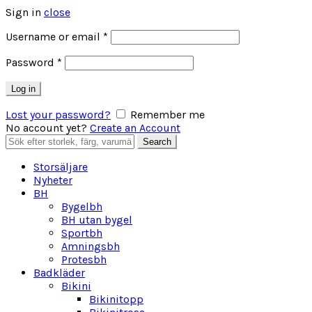
Sign in
close
Obligatoriskt
Username or email
*
Obligatoriskt
Password
*
Log in
Lost your password?
Remember me
No account yet?
Create an Account
Search
Search
for:
Storsäljare
Nyheter
BH
Bygelbh
BH utan bygel
Sportbh
Amningsbh
Protesbh
Badkläder
Bikini
Bikinitopp