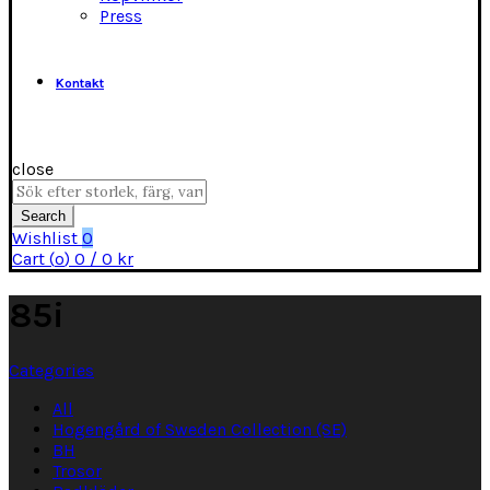
Press
Kontakt
close
Search
for:
Search
Wishlist
0
Cart (
o
)
0
/
0
kr
85i
Categories
All
Hogengård of Sweden Collection (SE)
BH
Trosor