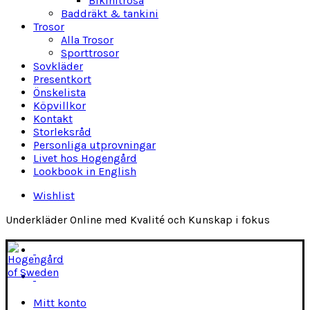
Bikinitrosa
Baddräkt & tankini
Trosor
Alla Trosor
Sporttrosor
Sovkläder
Presentkort
Önskelista
Köpvillkor
Kontakt
Storleksråd
Personliga utprovningar
Livet hos Hogengård
Lookbook in English
Wishlist
Underkläder Online med Kvalité och Kunskap i fokus
Mitt konto