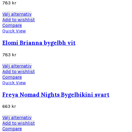
olika
783
kr
alternativen
kan
Den
Välj alternativ
väljas
här
Add to wishlist
på
produkten
Compare
produktsidan
har
Quick View
flera
varianter.
Elomi Brianna bygelbh vit
De
olika
783
kr
alternativen
kan
Den
Välj alternativ
väljas
här
Add to wishlist
på
produkten
Compare
produktsidan
har
Quick View
flera
varianter.
Freya Nomad Nights Bygelbikini svart
De
olika
663
kr
alternativen
kan
Den
Välj alternativ
väljas
här
Add to wishlist
på
produkten
Compare