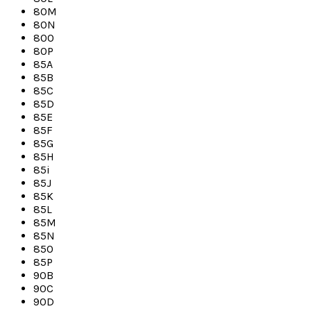
80M
80N
80O
80P
85A
85B
85C
85D
85E
85F
85G
85H
85i
85J
85K
85L
85M
85N
85O
85P
90B
90C
90D