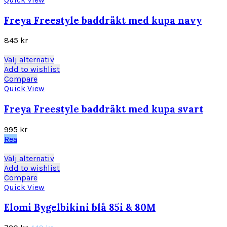
flera
varianter.
Freya Freestyle baddräkt med kupa navy
De
olika
845
kr
alternativen
kan
Den
Välj alternativ
väljas
här
Add to wishlist
på
produkten
Compare
produktsidan
har
Quick View
flera
varianter.
Freya Freestyle baddräkt med kupa svart
De
olika
995
kr
alternativen
Rea
kan
väljas
Den
Välj alternativ
på
här
Add to wishlist
produktsidan
produkten
Compare
har
Quick View
flera
varianter.
Elomi Bygelbikini blå 85i & 80M
De
olika