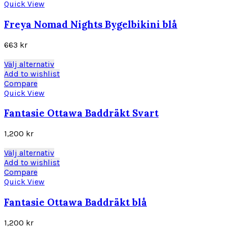
produktsidan
har
Quick View
flera
varianter.
Freya Nomad Nights Bygelbikini blå
De
olika
663
kr
alternativen
kan
Den
Välj alternativ
väljas
här
Add to wishlist
på
produkten
Compare
produktsidan
har
Quick View
flera
varianter.
Fantasie Ottawa Baddräkt Svart
De
olika
1,200
kr
alternativen
kan
Den
Välj alternativ
väljas
här
Add to wishlist
på
produkten
Compare
produktsidan
har
Quick View
flera
varianter.
Fantasie Ottawa Baddräkt blå
De
olika
1,200
kr