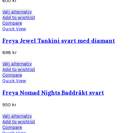
600
kr
kan
väljas
Den
Välj alternativ
på
här
Add to wishlist
produktsidan
produkten
Compare
har
Quick View
flera
varianter.
Freya Jewel Tankini svart med diamant
De
olika
898
kr
alternativen
kan
Den
Välj alternativ
väljas
här
Add to wishlist
på
produkten
Compare
produktsidan
har
Quick View
flera
varianter.
Freya Nomad Nights Baddräkt svart
De
olika
950
kr
alternativen
kan
Den
Välj alternativ
väljas
här
Add to wishlist
på
produkten
Compare
produktsidan
har
Quick View