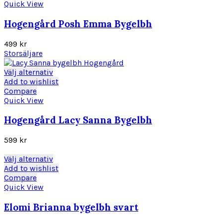
har
Quick View
flera
varianter.
Hogengård Posh Emma Bygelbh
De
olika
499
kr
alternativen
Storsäljare
kan
väljas
Den
Välj alternativ
på
här
Add to wishlist
produktsidan
produkten
Compare
har
Quick View
flera
varianter.
Hogengård Lacy Sanna Bygelbh
De
olika
599
kr
alternativen
kan
Den
Välj alternativ
väljas
här
Add to wishlist
på
produkten
Compare
produktsidan
har
Quick View
flera
varianter.
Elomi Brianna bygelbh svart
De