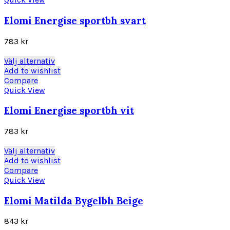
flera
varianter.
Elomi Energise sportbh svart
De
olika
783
kr
alternativen
kan
Den
Välj alternativ
väljas
här
Add to wishlist
på
produkten
Compare
produktsidan
har
Quick View
flera
varianter.
Elomi Energise sportbh vit
De
olika
783
kr
alternativen
kan
Den
Välj alternativ
väljas
här
Add to wishlist
på
produkten
Compare
produktsidan
har
Quick View
flera
varianter.
Elomi Matilda Bygelbh Beige
De
olika
843
kr
alternativen