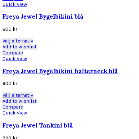
produktsidan
har
Quick View
flera
varianter.
Freya Jewel Bygelbikini blå
De
olika
600
kr
alternativen
kan
Den
Välj alternativ
väljas
här
Add to wishlist
på
produkten
Compare
produktsidan
har
Quick View
flera
varianter.
Freya Jewel Bygelbikini halterneck blå
De
olika
600
kr
alternativen
kan
Den
Välj alternativ
väljas
här
Add to wishlist
på
produkten
Compare
produktsidan
har
Quick View
flera
varianter.
Freya Jewel Tankini blå
De
olika
898
kr