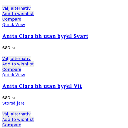
alternativen
kan
Den
Välj alternativ
väljas
här
Add to wishlist
på
produkten
Compare
produktsidan
har
Quick View
flera
varianter.
Anita Clara bh utan bygel Svart
De
olika
660
kr
alternativen
kan
Den
Välj alternativ
väljas
här
Add to wishlist
på
produkten
Compare
produktsidan
har
Quick View
flera
varianter.
Anita Clara bh utan bygel Vit
De
olika
660
kr
alternativen
Storsäljare
kan
väljas
Den
Välj alternativ
på
här
Add to wishlist
produktsidan
produkten
Compare