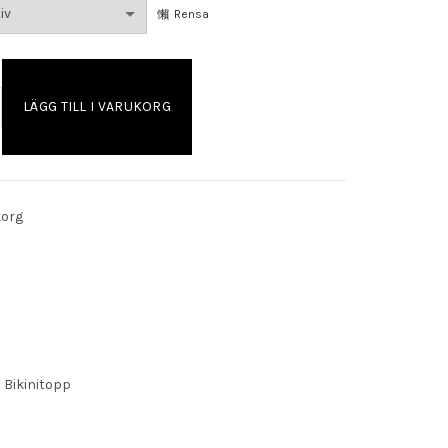
t
Rensa
r.
LÄGG TILL I VARUKORG
korg
Bikinitopp