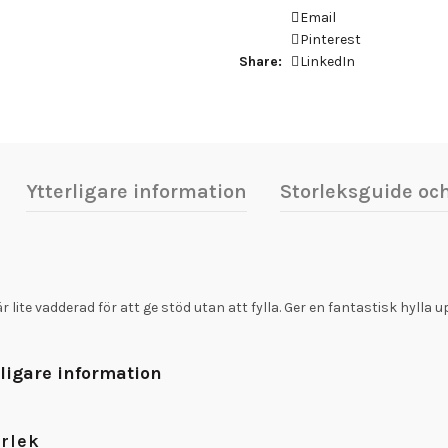
Email
Pinterest
Share
LinkedIn
Ytterligare information
Storleksguide oc
r lite vadderad för att ge stöd utan att fylla. Ger en fantastisk hylla 
rligare information
rlek