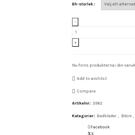
priset
prise
Bh-storlek
var:
är:
499 kr.
449 k
Freya
Bondi
Bygelbikini
mängd
Nu finns produkterna i din varu
Add to wishlist
Compare
Artikelnr:
3962
Kategorier:
Badkläder
,
Bikini
,
Facebook
X