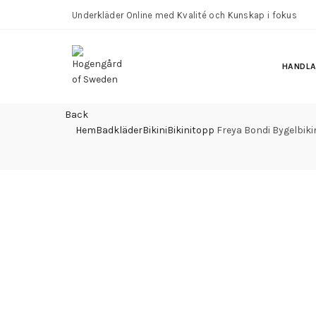
Underkläder Online med Kvalité och Kunskap i fokus
HANDL
Back
Hem
Badkläder
Bikini
Bikinitopp
Freya Bondi Bygelbiki