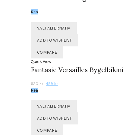
Rea
Den
VÄLJ ALTERNATIV
här
produkten
ADD TO WISHLIST
har
flera
COMPARE
varianter.
Quick View
De
Fantasie Versailles Bygelbikini
olika
alternativen
Det
Det
620
kr
499
kr
kan
ursprungliga
nuvarande
Rea
väljas
priset
priset
på
var:
är:
Den
produktsidan
VÄLJ ALTERNATIV
620 kr.
499 kr.
här
produkten
ADD TO WISHLIST
har
flera
COMPARE