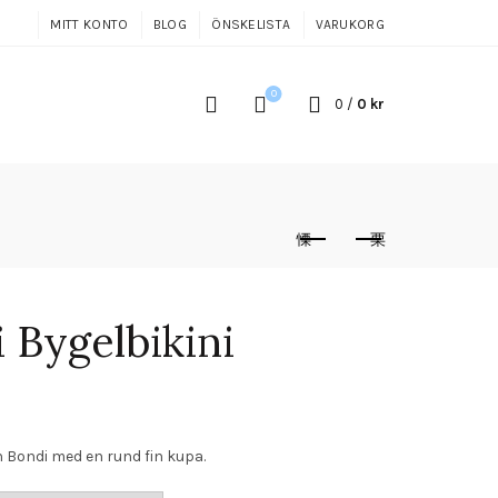
MITT KONTO
BLOG
ÖNSKELISTA
VARUKORG
0
0
/
0
kr
 Bygelbikini
a
rande
n Bondi med en rund fin kupa.