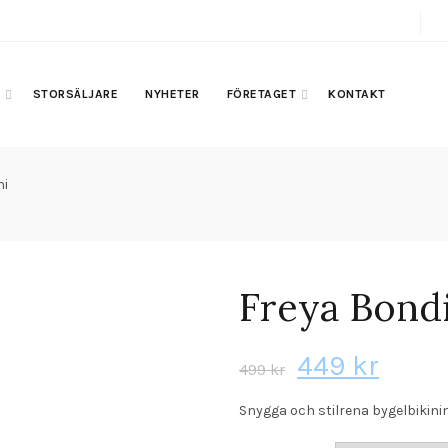
A
STORSÄLJARE
NYHETER
FÖRETAGET
KONTAKT
ni
Freya Bondi
Det
Det
449
kr
499
kr
ursprunglig
nuva
Snygga och stilrena bygelbikini