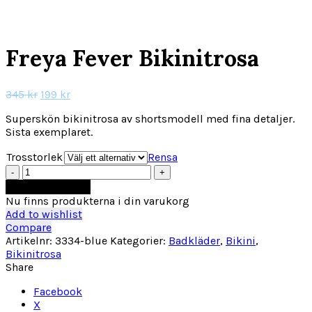
186 kr.
Click to enlarge
Freya Fever Bikinitrosa
Det
Det
345
kr
199
kr
ursprungliga
nuvarande
Superskön bikinitrosa av shortsmodell med fina detaljer.
priset
priset
Sista exemplaret.
var:
är:
345 kr.
199 kr.
Trosstorlek
Rensa
Freya
Fever
Lägg till i varukorg
Bikinitrosa
Nu finns produkterna i din varukorg
mängd
Add to wishlist
Compare
Artikelnr:
3334-blue
Kategorier:
Badkläder
,
Bikini
,
Bikinitrosa
Share
Facebook
X