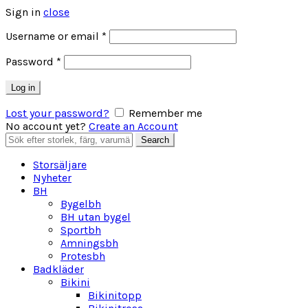
Sign in
close
Obligatoriskt
Username or email
*
Obligatoriskt
Password
*
Log in
Lost your password?
Remember me
No account yet?
Create an Account
Search
Search
for:
Storsäljare
Nyheter
BH
Bygelbh
BH utan bygel
Sportbh
Amningsbh
Protesbh
Badkläder
Bikini
Bikinitopp