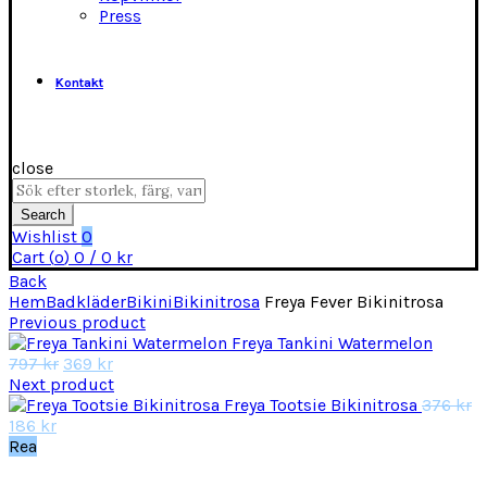
Press
Kontakt
close
Search
for:
Search
Wishlist
0
Cart (
o
)
0
/
0
kr
Back
Hem
Badkläder
Bikini
Bikinitrosa
Freya Fever Bikinitrosa
Previous product
Freya Tankini Watermelon
Det
Det
797
kr
369
kr
ursprungliga
nuvarande
Next product
priset
priset
D
Freya Tootsie Bikinitrosa
376
kr
Det
var:
är:
u
186
kr
nuvarande
797 kr.
369 kr.
pr
Rea
priset
va
är:
37