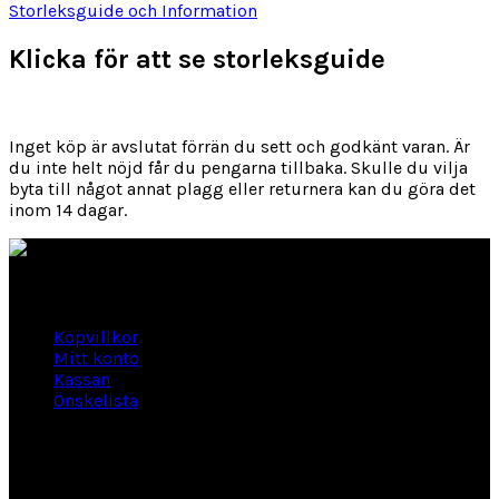
Storleksguide och Information
Klicka för att se storleksguide
Inget köp är avslutat förrän du sett och godkänt varan. Är
du inte helt nöjd får du pengarna tillbaka. Skulle du vilja
byta till något annat plagg eller returnera kan du göra det
inom 14 dagar.
Länkar
Köpvillkor
Mitt konto
Kassan
Önskelista
Om Hogengård
GLANSBAGGEVÄGEN 3 444 46 Stenungsund