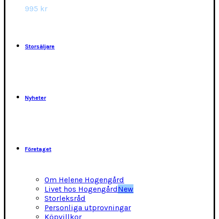
alternativen
995
kr
kan
väljas
på
produktsidan
Storsäljare
Nyheter
Företaget
Om Helene Hogengård
Livet hos Hogengård
New
Storleksråd
Personliga utprovningar
Köpvillkor