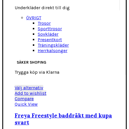
Underkläder direkt till dig
ÖVRIGT
Trosor
Sporttrosor
Sovkläder
Presentkort
Träningskläder
Herrkalsonger
SÄKER SHOPING
Trygga köp via Klarna
Den
Välj alternativ
här
Add to wishlist
produkten
Compare
har
Quick View
flera
varianter.
Freya Freestyle baddräkt med kupa
De
svart
olika