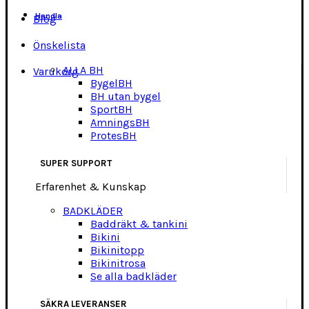
Handla
Blog
Önskelista
ALLA BH
Varukorg
BygelBH
BH utan bygel
SportBH
AmningsBH
ProtesBH
SUPER SUPPORT
Erfarenhet & Kunskap
BADKLÄDER
Baddräkt & tankini
Bikini
Bikinitopp
Bikinitrosa
Se alla badkläder
SÄKRA LEVERANSER