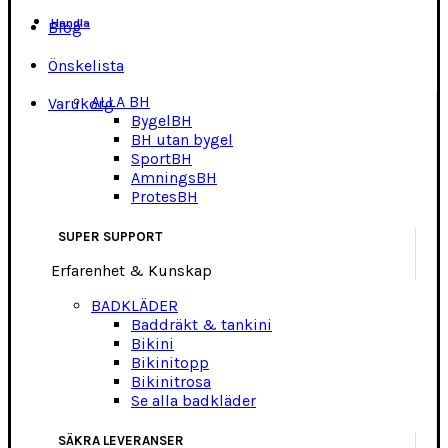
Handla
Blog
Önskelista
ALLA BH
Varukorg
BygelBH
BH utan bygel
SportBH
AmningsBH
ProtesBH
SUPER SUPPORT
Erfarenhet & Kunskap
BADKLÄDER
Baddräkt & tankini
Bikini
Bikinitopp
Bikinitrosa
Se alla badkläder
SÄKRA LEVERANSER