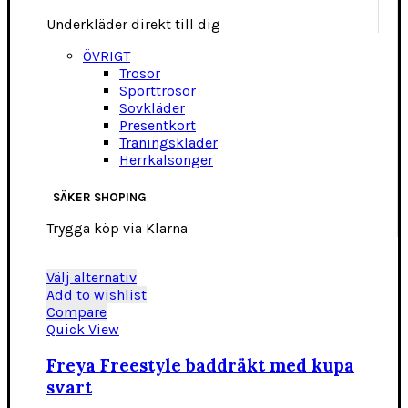
Underkläder direkt till dig
ÖVRIGT
Trosor
Sporttrosor
Sovkläder
Presentkort
Träningskläder
Herrkalsonger
SÄKER SHOPING
Trygga köp via Klarna
Den
Välj alternativ
här
Add to wishlist
produkten
Compare
har
Quick View
flera
varianter.
Freya Freestyle baddräkt med kupa
De
svart
olika