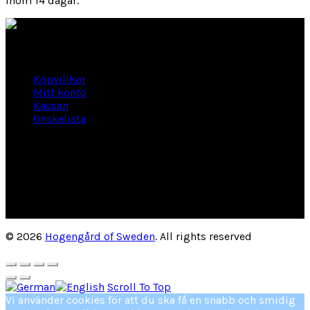
inom 14 dagar.
Länkar
Köpvillkor
Mitt konto
Kassan
Önskelista
Om Hogengård
GLANSBAGGEVÄGEN 3 444 46 Stenungsund
Phone: 070-661 01 06
Org Nr: 556145-2946
helene@hogengard.se
© 2026
Hogengård of Sweden
. All rights reserved
Scroll To Top
Vi använder cookies för att du ska få en snabb och smidig