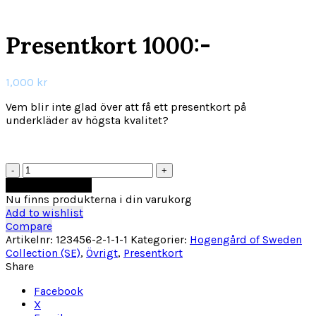
Click to enlarge
Presentkort 1000:-
1,000
kr
Vem blir inte glad över att få ett presentkort på
underkläder av högsta kvalitet?
Presentkort
1000:-
Lägg till i varukorg
mängd
Nu finns produkterna i din varukorg
Add to wishlist
Compare
Artikelnr:
123456-2-1-1-1
Kategorier:
Hogengård of Sweden
Collection (SE)
,
Övrigt
,
Presentkort
Share
Facebook
X