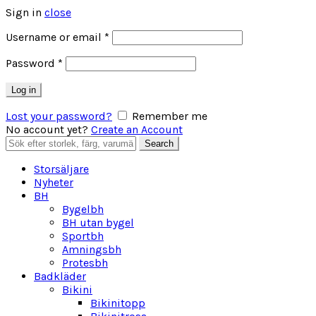
Sign in
close
Obligatoriskt
Username or email
*
Obligatoriskt
Password
*
Log in
Lost your password?
Remember me
No account yet?
Create an Account
Search
Search
for:
Storsäljare
Nyheter
BH
Bygelbh
BH utan bygel
Sportbh
Amningsbh
Protesbh
Badkläder
Bikini
Bikinitopp