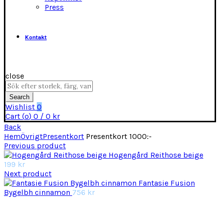
Press
Kontakt
close
Search
for:
Search
Wishlist
0
Cart (
o
)
0
/
0
kr
Back
Hem
Övrigt
Presentkort
Presentkort 1000:-
Previous product
Hogengård Reithose beige
199
kr
Next product
Fantasie Fusion
Bygelbh cinnamon
756
kr