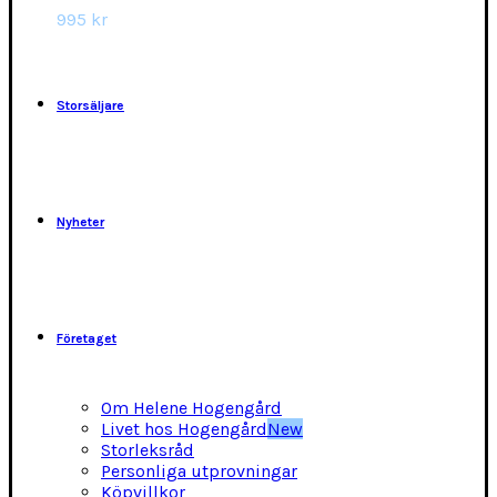
alternativen
995
kr
kan
väljas
på
produktsidan
Storsäljare
Nyheter
Företaget
Om Helene Hogengård
Livet hos Hogengård
New
Storleksråd
Personliga utprovningar
Köpvillkor