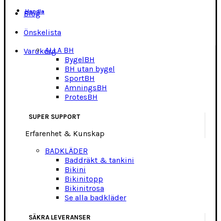
Handla
Blog
Önskelista
ALLA BH
Varukorg
BygelBH
BH utan bygel
SportBH
AmningsBH
ProtesBH
SUPER SUPPORT
Erfarenhet & Kunskap
BADKLÄDER
Baddräkt & tankini
Bikini
Bikinitopp
Bikinitrosa
Se alla badkläder
SÄKRA LEVERANSER