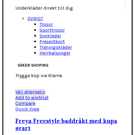
Underkläder direkt till dig
ÖVRIGT
Trosor
Sporttrosor
Sovkläder
Presentkort
Träningskläder
Herrkalsonger
SÄKER SHOPING
Trygga köp via Klarna
Den
Välj alternativ
här
Add to wishlist
produkten
Compare
har
Quick View
flera
varianter.
Freya Freestyle baddräkt med kupa
De
svart
olika