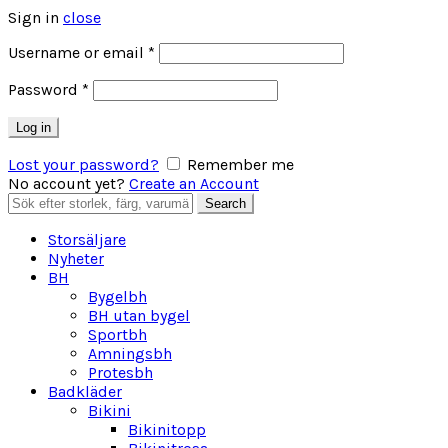
Sign in
close
Obligatoriskt
Username or email
*
Obligatoriskt
Password
*
Log in
Lost your password?
Remember me
No account yet?
Create an Account
Search
Search
for:
Storsäljare
Nyheter
BH
Bygelbh
BH utan bygel
Sportbh
Amningsbh
Protesbh
Badkläder
Bikini
Bikinitopp