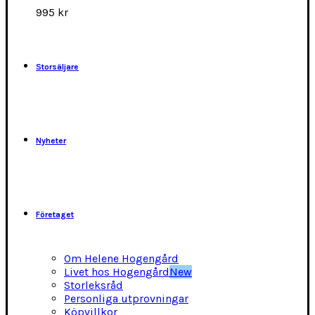
alternativen
995
kr
kan
väljas
på
produktsidan
Storsäljare
Nyheter
Företaget
Om Helene Hogengård
Livet hos Hogengård
New
Storleksråd
Personliga utprovningar
Köpvillkor