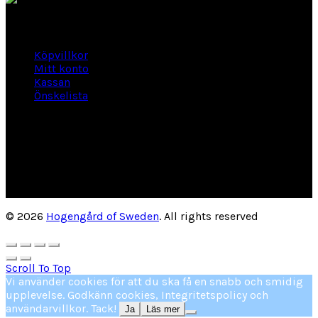
Länkar
Köpvillkor
Mitt konto
Kassan
Önskelista
Om Hogengård
GLANSBAGGEVÄGEN 3 444 46 Stenungsund
Phone: 070-661 01 06
Org Nr: 556145-2946
helene@hogengard.se
© 2026
Hogengård of Sweden
. All rights reserved
Scroll To Top
Vi använder cookies för att du ska få en snabb och smidig
upplevelse. Godkänn cookies, Integritetspolicy och
användarvillkor. Tack!
Ja
Läs mer