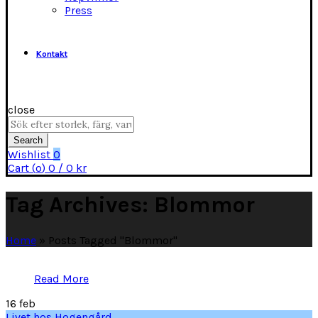
Press
Kontakt
close
Search
for:
Search
Wishlist
0
Cart (
o
)
0
/
0
kr
Tag Archives: Blommor
Home
»
Posts Tagged "Blommor"
Read More
16
feb
Livet hos Hogengård