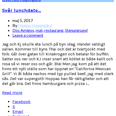
Svår lunchdate…
maj 5, 2017
By
Helene Hogengård
Dos Amigos
,
mat
,
restaurang
,
Stenungsund
Leave a comment
Jag och Kj skulle äta lunch på byn idag. Händer väldigt
sällan. Kommer till byns Thai och det är tvärtjockt med
folk. Går över gatan till Kinakrogen och betalar för buffén.
Sätter oss ner och KJ inser snart att köttet är både kallt och
rosa så vi reser oss och går. Blä! Men jag kom på att det
finns ett nytt ställe som har öppnat en "California Mexican
Grill". Vi åt båda nachos med typ pulled beef, jag med stark
sås. Det var supergott! Hoppas han får rättigheter och att
det går bra. Det finns hamburgare och pizza i...
Read more
Facebook
X
Email