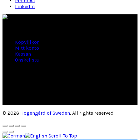
Pinterest
LinkedIn
Länkar
Köpvillkor
Mitt konto
Kassan
Önskelista
Om Hogengård
GLANSBAGGEVÄGEN 3 444 46 Stenungsund
Phone: 070-661 01 06
Org Nr: 556145-2946
helene@hogengard.se
© 2026
Hogengård of Sweden
. All rights reserved
Scroll To Top