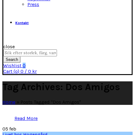
Press
Kontakt
close
Search
for:
Search
Wishlist
0
Cart (
o
)
0
/
0
kr
Tag Archives: Dos Amigos
Home
»
Posts Tagged "Dos Amigos"
Read More
05
feb
Livet hos Hogengård