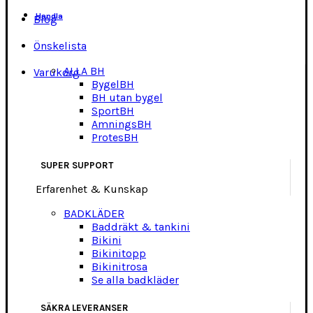
Handla
Blog
Önskelista
ALLA BH
Varukorg
BygelBH
BH utan bygel
SportBH
AmningsBH
ProtesBH
SUPER SUPPORT
Erfarenhet & Kunskap
BADKLÄDER
Baddräkt & tankini
Bikini
Bikinitopp
Bikinitrosa
Se alla badkläder
SÄKRA LEVERANSER