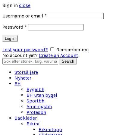
Sign in
close
Obligatoriskt
Username or email
*
Obligatoriskt
Password
*
Log in
Lost your password?
Remember me
No account yet?
Create an Account
Search
Search
for:
Storsäljare
Nyheter
BH
Bygelbh
BH utan bygel
Sportbh
Amningsbh
Protesbh
Badkläder
Bikini
Bikinitopp