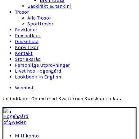
Bikinitrosa
Baddräkt & tankini
Trosor
Alla Trosor
Sporttrosor
Sovkläder
Presentkort
Önskelista
Köpvillkor
Kontakt
Storleksråd
Personliga utprovningar
Livet hos Hogengård
Lookbook in English
Wishlist
Underkläder Online med Kvalité och Kunskap i fokus
Mitt konto