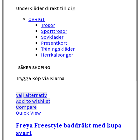
Underkläder direkt till dig
ÖVRIGT
Trosor
Sporttrosor
Sovkläder
Presentkort
Träningskläder
Herrkalsonger
SÄKER SHOPING
Trygga köp via Klarna
Den
Välj alternativ
här
Add to wishlist
produkten
Compare
har
Quick View
flera
varianter.
Freya Freestyle baddräkt med kupa
De
svart
olika