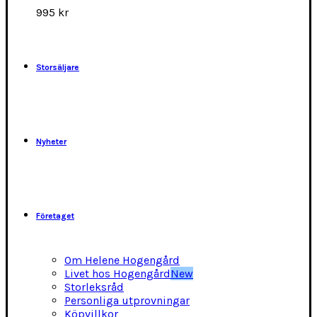
alternativen
995
kr
kan
väljas
på
produktsidan
Storsäljare
Nyheter
Företaget
Om Helene Hogengård
Livet hos Hogengård
New
Storleksråd
Personliga utprovningar
Köpvillkor