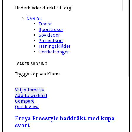
Underkläder direkt till dig
ÖVRIGT
Trosor
Sporttrosor
Sovkläder
Presentkort
Träningskläder
Herrkalsonger
SÄKER SHOPING
Trygga köp via Klarna
Den
Välj alternativ
här
Add to wishlist
produkten
Compare
har
Quick View
flera
varianter.
Freya Freestyle baddräkt med kupa
De
svart
olika