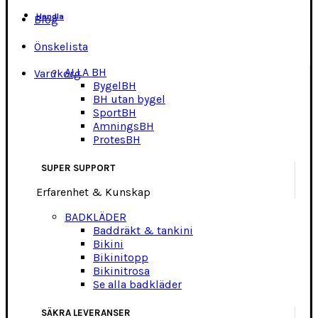
Handla
Blog
Önskelista
ALLA BH
Varukorg
BygelBH
BH utan bygel
SportBH
AmningsBH
ProtesBH
SUPER SUPPORT
Erfarenhet & Kunskap
BADKLÄDER
Baddräkt & tankini
Bikini
Bikinitopp
Bikinitrosa
Se alla badkläder
SÄKRA LEVERANSER