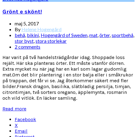
Grönt e skönt!
maj 5, 2017
By
Helene Hogengård
behå
,
bikini
,
Hogengård of Sweden
,
mat
,
örter
,
sportbehå
,
stor byst
,
stora storlekar
2 comments
Har varit på två handelsträdgårdar idag. Shoppade loss
rejält. Här ska planteras örter. Ett måste utanför dörren.
Extra mycket nu när jag har en karl som lagar gudomlig
mat.Om det blir plantering i en stor balja eller i småkrukor
på trappan, det får vi se. Jag återkommer säkert med fler
bilder.Fransk dragon, basilika, slätbladig persilja, timjan,
citrontimjan, två sorters oregano, äpplemynta, rosmarin
och vild vitlök. En läcker samling.
Read more
Facebook
X
Email
Pinterest