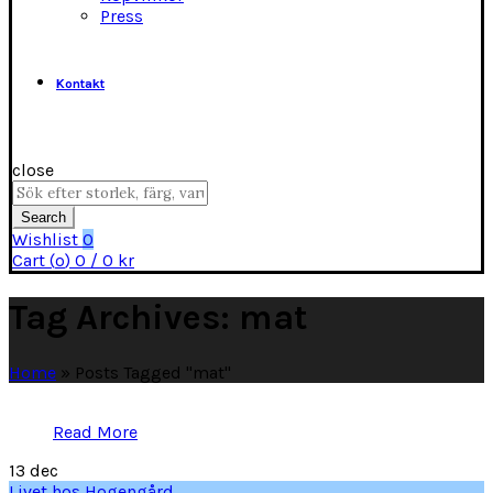
Press
Kontakt
close
Search
for:
Search
Wishlist
0
Cart (
o
)
0
/
0
kr
Tag Archives: mat
Home
»
Posts Tagged "mat"
Read More
13
dec
Livet hos Hogengård