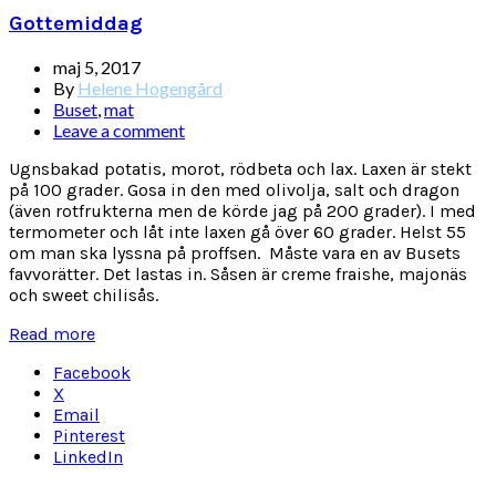
Gottemiddag
maj 5, 2017
By
Helene Hogengård
Buset
,
mat
Leave a comment
Ugnsbakad potatis, morot, rödbeta och lax. Laxen är stekt
på 100 grader. Gosa in den med olivolja, salt och dragon
(även rotfrukterna men de körde jag på 200 grader). I med
termometer och låt inte laxen gå över 60 grader. Helst 55
om man ska lyssna på proffsen. Måste vara en av Busets
favvorätter. Det lastas in. Såsen är creme fraishe, majonäs
och sweet chilisås.
Read more
Facebook
X
Email
Pinterest
LinkedIn