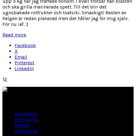
upp 3 kg när jag träffade honom. I kväll trotsar han blåsten
och ska grilla marinerade spett. Till det blir det
ugnsbakade rotfrukter och tsatsiki. Smaskigt! Resten av
helgen är redan planerad men det håller jag för mig själv.
För nu iaf. :)
Read more
Facebook
X
Email
Pinterest
LinkedIn
1
2
Länkar
Köpvillkor
Mitt konto
Kassan
Önskelista