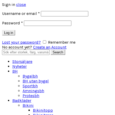
Sign in
close
Obligatoriskt
Username or email
*
Obligatoriskt
Password
*
Log in
Lost your password?
Remember me
No account yet?
Create an Account
Search
Search
for:
Storsäljare
Nyheter
BH
Bygelbh
BH utan bygel
Sportbh
Amningsbh
Protesbh
Badkläder
Bikini
Bikinitopp