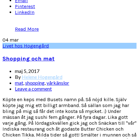
Email
Pinterest
LinkedIn
Read More
04
mar
Livet hos Hogengård
Shopping och mat
maj 5, 2017
By
Helene Hogengård
mat
,
shopping
,
vårkänslor
Leave a comment
Köpte en keps med Busets namn på. Så nöjd kille. Själv
köpte jag mig ett billigt armband. Så sällan som jag har
bling på mig så får det inte kosta så mycket. :) Under
mässan åt jag sushi fem gånger. På fyra dagar. Lika gott
varje gång. På lördagskvällen gick jag och Snäckan till "vår"
Indiska restaurang och åt godaste Butter Chicken och
Chicken Tikka. Milda tider så gott! Smälter i munnen och så