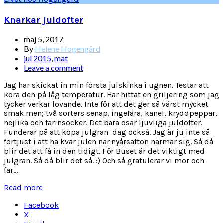
Knarkar juldofter
maj 5, 2017
By
Helene Hogengård
jul 2015
,
mat
Leave a comment
Jag har skickat in min första julskinka i ugnen. Testar att
köra den på låg temperatur. Har hittat en griljering som jag
tycker verkar lovande. Inte för att det ger så värst mycket
smak men; två sorters senap, ingefära, kanel, kryddpeppar,
nejlika och farinsocker. Det bara osar ljuvliga juldofter.
Funderar på att köpa julgran idag också. Jag är ju inte så
förtjust i att ha kvar julen när nyårsafton närmar sig. Så då
blir det att få in den tidigt. För Buset är det viktigt med
julgran. Så då blir det så. :) Och så gratulerar vi mor och
far...
Read more
Facebook
X