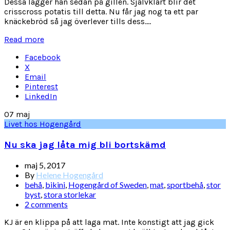
Dessa lägger han sedan på gillen. Självklart blir det
crisscross potatis till detta. Nu får jag nog ta ett par
knäckebröd så jag överlever tills dess....
Read more
Facebook
X
Email
Pinterest
LinkedIn
07
maj
Livet hos Hogengård
Nu ska jag låta mig bli bortskämd
maj 5, 2017
By
Helene Hogengård
behå
,
bikini
,
Hogengård of Sweden
,
mat
,
sportbehå
,
stor
byst
,
stora storlekar
2 comments
KJ är en klippa på att laga mat. Inte konstigt att jag gick