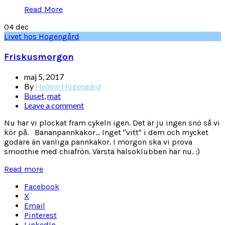
Read More
04
dec
Livet hos Hogengård
Friskusmorgon
maj 5, 2017
By
Helene Hogengård
Buset
,
mat
Leave a comment
Nu har vi plockat fram cykeln igen. Det är ju ingen snö så vi
kör på. Bananpannkakor... Inget "vitt" i dem och mycket
godare än vanliga pannkakor. I morgon ska vi prova
smoothie med chiafrön. Värsta hälsoklubben här nu. :)
Read more
Facebook
X
Email
Pinterest
LinkedIn