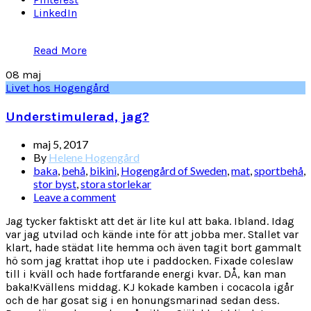
LinkedIn
Read More
08
maj
Livet hos Hogengård
Understimulerad, jag?
maj 5, 2017
By
Helene Hogengård
baka
,
behå
,
bikini
,
Hogengård of Sweden
,
mat
,
sportbehå
,
stor byst
,
stora storlekar
Leave a comment
Jag tycker faktiskt att det är lite kul att baka. Ibland. Idag
var jag utvilad och kände inte för att jobba mer. Stallet var
klart, hade städat lite hemma och även tagit bort gammalt
hö som jag krattat ihop ute i paddocken. Fixade coleslaw
till i kväll och hade fortfarande energi kvar. DÅ, kan man
baka!Kvällens middag. KJ kokade kamben i cocacola igår
och de har gosat sig i en honungsmarinad sedan dess.