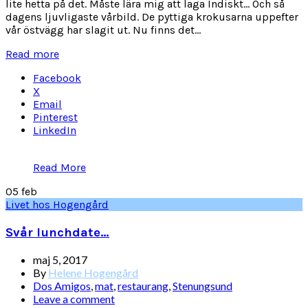
lite hetta på det. Måste lära mig att laga Indiskt... Och så
dagens ljuvligaste vårbild. De pyttiga krokusarna uppefter
vår östvägg har slagit ut. Nu finns det...
Read more
Facebook
X
Email
Pinterest
LinkedIn
Read More
05
feb
Livet hos Hogengård
Svår lunchdate…
maj 5, 2017
By
Helene Hogengård
Dos Amigos
,
mat
,
restaurang
,
Stenungsund
Leave a comment