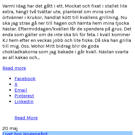
Varm! Idag har det gått i ett. Mockat och fixat i stallet lite
extra, hängt två tvättar ute, planterat om mina små
örtvänner i krukor, handlat kött till kvällens grillning. Nu
ska jag strax gå ner till hagen och hämta hem mina tjocka
hästar. Eftermiddagen/kvällen får de spendera på grus. Det
enda som gäller om de inte ska bli för feta. I kväll kommer
KJ hem efter en veckas jobb och lite fiske. Då ska han grilla
till mig. Oss. Woho! Mitt bidrag blir de goda
chokladkakorna som jag bakade i går kväll. Nästan svarta
av all kakao och...
Read more
Facebook
X
Email
Pinterest
LinkedIn
Read More
20
maj
Livet hos Hogengård