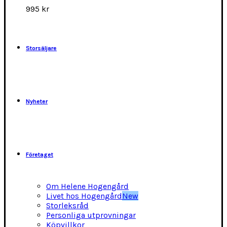
alternativen
995
kr
kan
väljas
på
produktsidan
Storsäljare
Nyheter
Företaget
Om Helene Hogengård
Livet hos Hogengård
New
Storleksråd
Personliga utprovningar
Köpvillkor