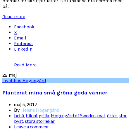
premiär för skrittpiruetter. De funkar så bra hemma men
på...
Read more
Facebook
X
Email
Pinterest
LinkedIn
Read More
22
maj
Livet hos Hogengård
Planterat mina små gröna goda vänner
maj 5, 2017
By
Helene Hogengård
behå
,
bikini
,
grilla
,
Hogengård of Sweden
,
mat
,
örter
,
stor
byst
,
stora storlekar
Leave a comment