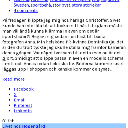
Sweden
,
sportbehå
,
stor byst
,
stora storlekar
4 comments
På fredagen klippte jag mig hos härliga Christoffer. Givet
kunde han inte låta bli att locka mitt hår. Lite glam måste
man väl ändå kunna klämma in även om det är
sportkläder?! Begav mig sedan i en hast till bästa
fotografen Anna. Min helsköna PR-kvinna Dominika (ja, det
är den du tror) tyckte jag skulle ställa mig framför kameran
denna gången. Var något tveksam till detta men nu är det
gjort. Smidigt att slippa passa in även en modells schema
i mitt och Annas redan hektiska liv. Bilderna kommer snart
läggas upp i shoppen och kanske kommer de synas...
Read more
Facebook
X
Email
Pinterest
LinkedIn
01
feb
Livet hos Hogengård