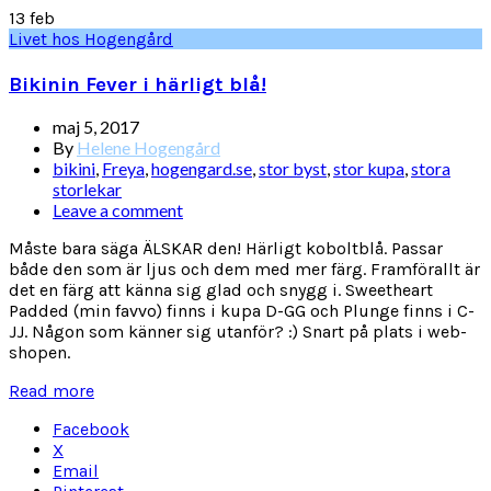
13
feb
Livet hos Hogengård
Bikinin Fever i härligt blå!
maj 5, 2017
By
Helene Hogengård
bikini
,
Freya
,
hogengard.se
,
stor byst
,
stor kupa
,
stora
storlekar
Leave a comment
Måste bara säga ÄLSKAR den! Härligt koboltblå. Passar
både den som är ljus och dem med mer färg. Framförallt är
det en färg att känna sig glad och snygg i. Sweetheart
Padded (min favvo) finns i kupa D-GG och Plunge finns i C-
JJ. Någon som känner sig utanför? :) Snart på plats i web-
shopen.
Read more
Facebook
X
Email