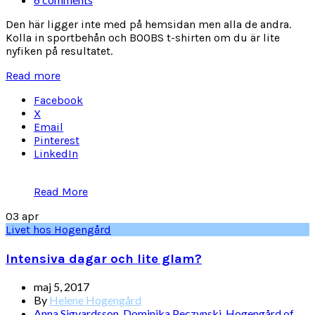
Den här ligger inte med på hemsidan men alla de andra.
Kolla in sportbehån och BOOBS t-shirten om du är lite
nyfiken på resultatet.
Read more
Facebook
X
Email
Pinterest
LinkedIn
Read More
03
apr
Livet hos Hogengård
Intensiva dagar och lite glam?
maj 5, 2017
By
Helene Hogengård
Anna Sigvardsson
,
Dominika Peczynski
,
Hogengård of