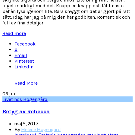
Inget märkligt med det. Knäpp en knapp och låt finaste
behån lysa igenom lite. Bara snyggt om det är gjort på rätt
sätt. Idag har jag på mig den här godbiten. Romantisk och
full av fina detaljer.
Read more
Facebook
X
Email
Pinterest
LinkedIn
Read More
03
jun
Livet hos Hogengård
Betyg av Rebecca
maj 5, 2017
By
Helene Hogengård
bygelbehå
,
Fantasie
,
hogengard.se
,
stor byst
,
stora