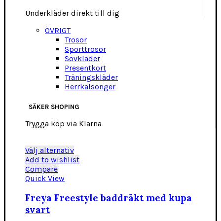
Underkläder direkt till dig
ÖVRIGT
Trosor
Sporttrosor
Sovkläder
Presentkort
Träningskläder
Herrkalsonger
SÄKER SHOPING
Trygga köp via Klarna
Den
Välj alternativ
här
Add to wishlist
produkten
Compare
har
Quick View
flera
varianter.
Freya Freestyle baddräkt med kupa
De
svart
olika