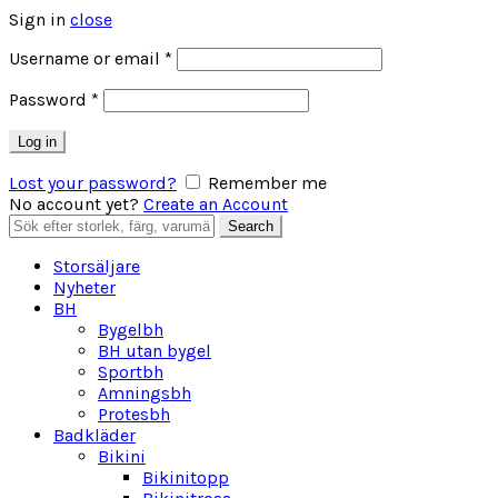
Sign in
close
Obligatoriskt
Username or email
*
Obligatoriskt
Password
*
Log in
Lost your password?
Remember me
No account yet?
Create an Account
Search
Search
for:
Storsäljare
Nyheter
BH
Bygelbh
BH utan bygel
Sportbh
Amningsbh
Protesbh
Badkläder
Bikini
Bikinitopp