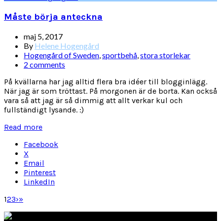
Måste börja anteckna
maj 5, 2017
By
Helene Hogengård
Hogengård of Sweden
,
sportbehå
,
stora storlekar
2 comments
På kvällarna har jag alltid flera bra idéer till blogginlägg.
När jag är som tröttast. På morgonen är de borta. Kan också
vara så att jag är så dimmig att allt verkar kul och
fullständigt lysande. :)
Read more
Facebook
X
Email
Pinterest
LinkedIn
1
2
3
›
»