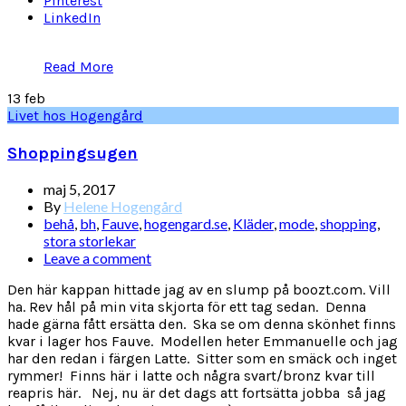
Pinterest
LinkedIn
Read More
13
feb
Livet hos Hogengård
Shoppingsugen
maj 5, 2017
By
Helene Hogengård
behå
,
bh
,
Fauve
,
hogengard.se
,
Kläder
,
mode
,
shopping
,
stora storlekar
Leave a comment
Den här kappan hittade jag av en slump på boozt.com. Vill
ha. Rev hål på min vita skjorta för ett tag sedan. Denna
hade gärna fått ersätta den. Ska se om denna skönhet finns
kvar i lager hos Fauve. Modellen heter Emmanuelle och jag
har den redan i färgen Latte. Sitter som en smäck och inget
rymmer! Finns här i latte och några svart/bronz kvar till
reapris här. Nej, nu är det dags att fortsätta jobba så jag