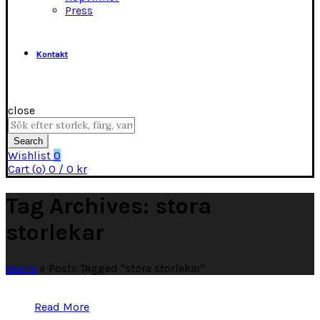
Press
Kontakt
close
Search
for:
Search
Wishlist
0
Cart (
o
)
0
/
0
kr
Tag Archives: stora
storlekar
Home
»
Posts Tagged "stora storlekar"
Read More