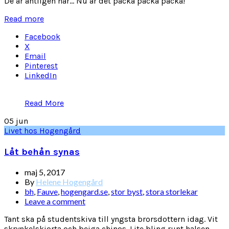
De är äntligen här... Nu är det packa packa packa!
Read more
Facebook
X
Email
Pinterest
LinkedIn
Read More
05
jun
Livet hos Hogengård
Låt behån synas
maj 5, 2017
By
Helene Hogengård
bh
,
Fauve
,
hogengard.se
,
stor byst
,
stora storlekar
Leave a comment
Tant ska på studentskiva till yngsta brorsdottern idag. Vit
skrynkelskjorta och beiga chinos. Lite bling runt halsen.