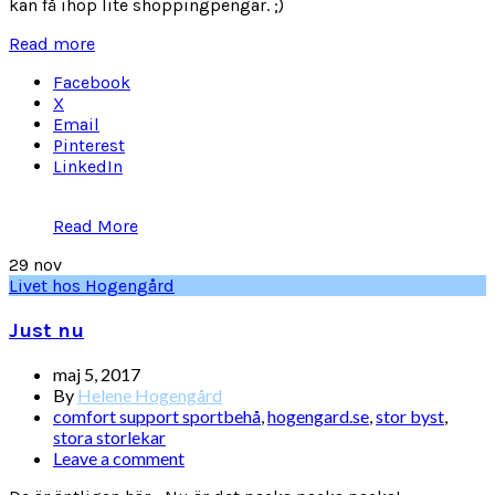
kan få ihop lite shoppingpengar. ;)
Read more
Facebook
X
Email
Pinterest
LinkedIn
Read More
29
nov
Livet hos Hogengård
Just nu
maj 5, 2017
By
Helene Hogengård
comfort support sportbehå
,
hogengard.se
,
stor byst
,
stora storlekar
Leave a comment