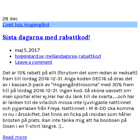
28
dec
Livet hos Hogengård
Sista dagarna med rabattkod!
maj 5, 2017
hogengard.se
,
mellandagsrea
,
rabattkod
Leave a comment
Det är 15% rabatt på allt (förutom det som redan är nedsatt)
fram till lördag 2016-12-31. Ange koden DEC16 så dras det
av i kassan.3-pack av "Hogengårdtrosorna" med 30% fram
till på lördag 2016-12-31. Ingen kod. Så sköna oavsett om
man sportar eller ej.Här har du länk till de svarta......och här
är länken till de vita.Och missa inte ljuvligaste nattlinnet
och pyjamasen från Freya. Nattlinnet i M B-DD ska komma
in nu i årsskiftet. Det finns en ficka på insidan som håller
brösten på plats. Kan inte tänka mig att ha boobsen på
lösen i en T-shirt längre. :)...
Read more