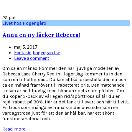
25
jan
Livet hos Hogengård
Ännu en ny läcker Rebecca!
maj 5, 2017
Fantasie
,
hogengard.se
Leave a comment
Om ca en månad kommer den här ljuvliga modellen av
Rebecca Lace Cherry Red in i lager.Jag kommer ta in den
som en tillfällig gäst. Du kan alltså förbeställa den nu och
ca en månad framöver till rabatterat pris. Den matchande
trosan är helt ljuvlig med likadan spets som på bh:n. Om
du köper 3-pack av vår egen rid/sporttrosa så får du en
rejäl rabatt på 30%. Här är det länk till svart och här till vitt.
En trosa som många av mina kunder använder som en
vardagstrosa just för att den är hållbar, har ett skönt
funktionsmaterial och...
Read more