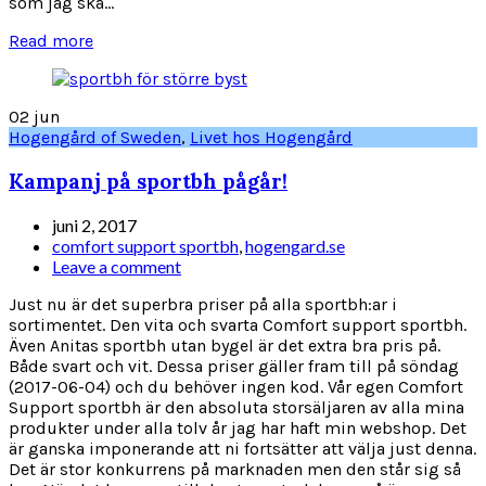
som jag ska...
Read more
02
jun
Hogengård of Sweden
,
Livet hos Hogengård
Kampanj på sportbh pågår!
juni 2, 2017
comfort support sportbh
,
hogengard.se
Leave a comment
Just nu är det superbra priser på alla sportbh:ar i
sortimentet. Den vita och svarta Comfort support sportbh.
Även Anitas sportbh utan bygel är det extra bra pris på.
Både svart och vit. Dessa priser gäller fram till på söndag
(2017-06-04) och du behöver ingen kod. Vår egen Comfort
Support sportbh är den absoluta storsäljaren av alla mina
produkter under alla tolv år jag har haft min webshop. Det
är ganska imponerande att ni fortsätter att välja just denna.
Det är stor konkurrens på marknaden men den står sig så