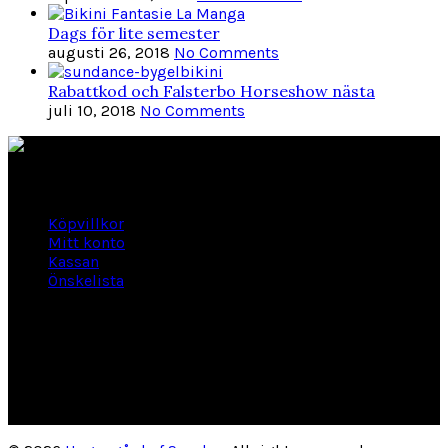
Dags för lite semester
augusti 26, 2018
No Comments
Rabattkod och Falsterbo Horseshow nästa
juli 10, 2018
No Comments
Länkar
Köpvillkor
Mitt konto
Kassan
Önskelista
Om Hogengård
GLANSBAGGEVÄGEN 3 444 46 Stenungsund
Phone: 070-661 01 06
Org Nr: 556145-2946
helene@hogengard.se