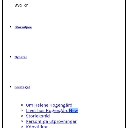
alternativen
995
kr
kan
väljas
på
produktsidan
Storsäljare
Nyheter
Företaget
Om Helene Hogengård
Livet hos Hogengård
New
Storleksråd
Personliga utprovningar
Köpvillkor