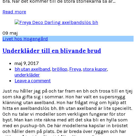
bra. När det kommer till de stora storlekarna så är...
Read more
09
maj
Livet hos Hogengård
Underkläder till en blivande brud
maj 9, 2017
bh utan axelband
,
bröllop
,
Freya
,
stora kupor
,
underkläder
Leave a comment
Just nu håller jag på och tar fram en bh och trosa till en tjej
som ska gifta sig i sommar. Hon har valt en supersnygg
klänning utan axelband. Hon har frågat mig om hjälp att
hitta en axelbandslös bh. Bh utan axelband är lite speciellt.
Och nu talar vi modeller som verkligen fungerar för stor
byst. Man kan inte räkna med att det ska bli en hylla som
med en pushup-bh. De här modellerna kapslar in bröstet
och håller dem på plats. De är breda över ryggen och har