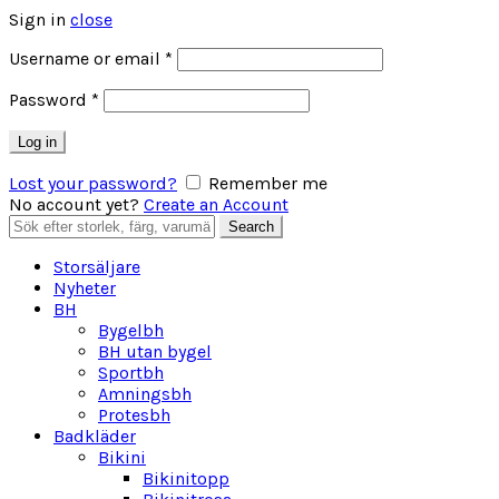
Sign in
close
Obligatoriskt
Username or email
*
Obligatoriskt
Password
*
Log in
Lost your password?
Remember me
No account yet?
Create an Account
Search
Search
for:
Storsäljare
Nyheter
BH
Bygelbh
BH utan bygel
Sportbh
Amningsbh
Protesbh
Badkläder
Bikini
Bikinitopp