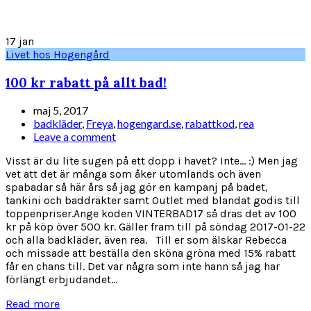
17
jan
Livet hos Hogengård
100 kr rabatt på allt bad!
maj 5, 2017
badkläder
,
Freya
,
hogengard.se
,
rabattkod
,
rea
Leave a comment
Visst är du lite sugen på ett dopp i havet? Inte... :) Men jag
vet att det är många som åker utomlands och även
spabadar så här års så jag gör en kampanj på badet,
tankini och baddräkter samt Outlet med blandat godis till
toppenpriser.Ange koden VINTERBAD17 så dras det av 100
kr på köp över 500 kr. Gäller fram till på söndag 2017-01-22
och alla badkläder, även rea. Till er som älskar Rebecca
och missade att beställa den sköna gröna med 15% rabatt
får en chans till. Det var några som inte hann så jag har
förlängt erbjudandet...
Read more