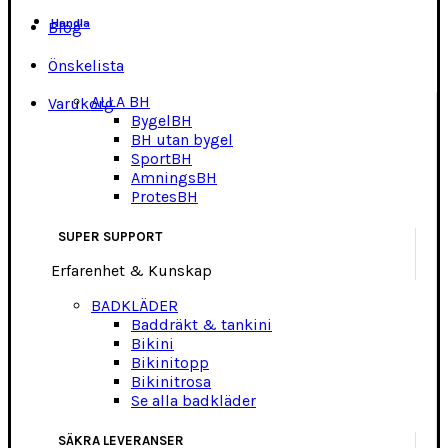
Handla
Blog
Önskelista
ALLA BH
Varukorg
BygelBH
BH utan bygel
SportBH
AmningsBH
ProtesBH
SUPER SUPPORT
Erfarenhet & Kunskap
BADKLÄDER
Baddräkt & tankini
Bikini
Bikinitopp
Bikinitrosa
Se alla badkläder
SÄKRA LEVERANSER