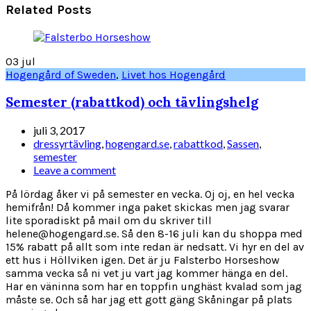
Related Posts
03
jul
Hogengård of Sweden
,
Livet hos Hogengård
Semester (rabattkod) och tävlingshelg
juli 3, 2017
dressyrtävling
,
hogengard.se
,
rabattkod
,
Sassen
,
semester
Leave a comment
På lördag åker vi på semester en vecka. Oj oj, en hel vecka
hemifrån! Då kommer inga paket skickas men jag svarar
lite sporadiskt på mail om du skriver till
helene@hogengard.se. Så den 8-16 juli kan du shoppa med
15% rabatt på allt som inte redan är nedsatt. Vi hyr en del av
ett hus i Höllviken igen. Det är ju Falsterbo Horseshow
samma vecka så ni vet ju vart jag kommer hänga en del.
Har en väninna som har en toppfin unghäst kvalad som jag
måste se. Och så har jag ett gott gäng Skåningar på plats