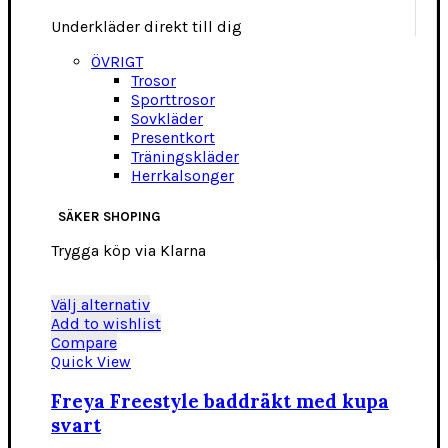
Underkläder direkt till dig
ÖVRIGT
Trosor
Sporttrosor
Sovkläder
Presentkort
Träningskläder
Herrkalsonger
SÄKER SHOPING
Trygga köp via Klarna
Den
Välj alternativ
här
Add to wishlist
produkten
Compare
har
Quick View
flera
varianter.
Freya Freestyle baddräkt med kupa
De
svart
olika