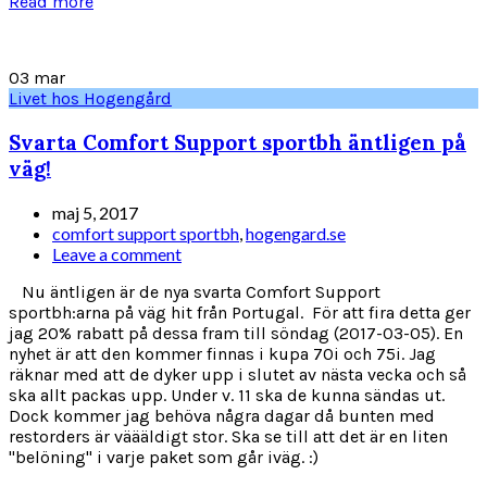
Read more
03
mar
Livet hos Hogengård
Svarta Comfort Support sportbh äntligen på
väg!
maj 5, 2017
comfort support sportbh
,
hogengard.se
Leave a comment
Nu äntligen är de nya svarta Comfort Support
sportbh:arna på väg hit från Portugal. För att fira detta ger
jag 20% rabatt på dessa fram till söndag (2017-03-05). En
nyhet är att den kommer finnas i kupa 70i och 75i. Jag
räknar med att de dyker upp i slutet av nästa vecka och så
ska allt packas upp. Under v. 11 ska de kunna sändas ut.
Dock kommer jag behöva några dagar då bunten med
restorders är väääldigt stor. Ska se till att det är en liten
"belöning" i varje paket som går iväg. :)