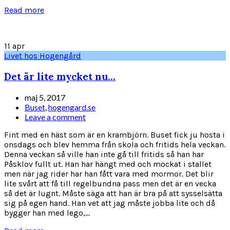
Read more
11
apr
Livet hos Hogengård
Det är lite mycket nu…
maj 5, 2017
Buset
,
hogengard.se
Leave a comment
Fint med en häst som är en krambjörn. Buset fick ju hosta i
onsdags och blev hemma från skola och fritids hela veckan.
Denna veckan så ville han inte gå till fritids så han har
Påsklov fullt ut. Han har hängt med och mockat i stallet
men när jag rider har han fått vara med mormor. Det blir
lite svårt att få till regelbundna pass men det är en vecka
så det är lugnt. Måste säga att han är bra på att sysselsätta
sig på egen hand. Han vet att jag måste jobba lite och då
bygger han med lego,...