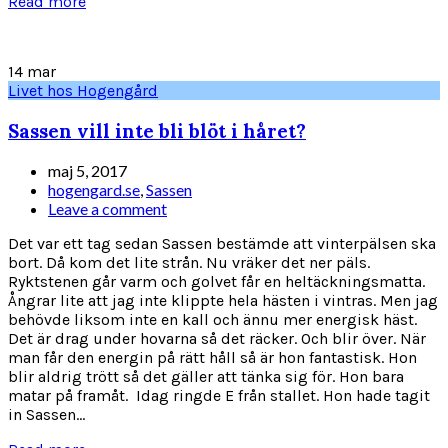
Read more
14
mar
Livet hos Hogengård
Sassen vill inte bli blöt i håret?
maj 5, 2017
hogengard.se
,
Sassen
Leave a comment
Det var ett tag sedan Sassen bestämde att vinterpälsen ska
bort. Då kom det lite strån. Nu vräker det ner päls.
Ryktstenen går varm och golvet får en heltäckningsmatta.
Ångrar lite att jag inte klippte hela hästen i vintras. Men jag
behövde liksom inte en kall och ännu mer energisk häst.
Det är drag under hovarna så det räcker. Och blir över. När
man får den energin på rätt håll så är hon fantastisk. Hon
blir aldrig trött så det gäller att tänka sig för. Hon bara
matar på framåt. Idag ringde E från stallet. Hon hade tagit
in Sassen...