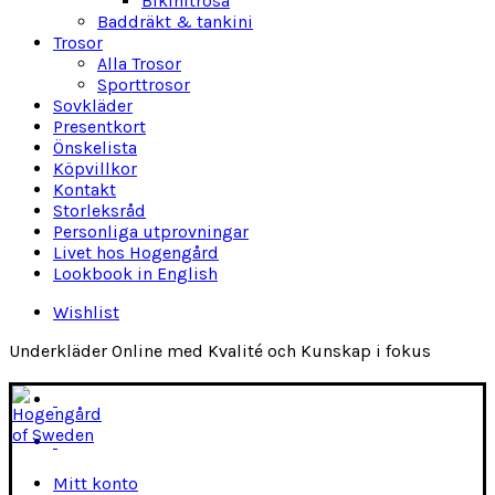
Bikinitrosa
Baddräkt & tankini
Trosor
Alla Trosor
Sporttrosor
Sovkläder
Presentkort
Önskelista
Köpvillkor
Kontakt
Storleksråd
Personliga utprovningar
Livet hos Hogengård
Lookbook in English
Wishlist
Underkläder Online med Kvalité och Kunskap i fokus
Mitt konto