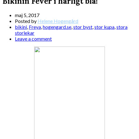
Bikinin Fever i härligt blå!
maj 5, 2017
Posted by
Helene Hogengård
bikini
,
Freya
,
hogengard.se
,
stor byst
,
stor kupa
,
stora
storlekar
Leave a comment