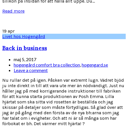
silikon på insidan för att hålla allt uppe. Du...
Read more
19
apr
Livet hos Hogengård
Back in business
maj 5, 2017
hogengård comfort bra collection
,
hogengard.se
Leave a comment
Nu rullar det på igen. Påsken var extremt lugn. Vädret bjöd
ju inte direkt in till att vara ute mer än nödvändigt. Just nu
håller jag på med korrigerande instruktioner till fabriken
för att kunna starta produktionen av Posh Emma. Lilla
hjärtat som ska sitta vid rosetten är beställda och jag
skissar på detaljer som måste förtydligas. Så glad över att
jag är på gång med den första av de nya bh:arna som jag
har talat om i evigheter. Och att ni är så många som har
förbokat er bh. Det värmer mitt hjärta! ?