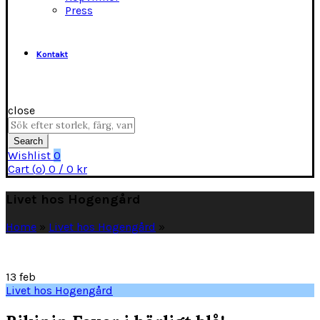
Press
Kontakt
close
Search
for:
Search
Wishlist
0
Cart (
o
)
0
/
0
kr
Livet hos Hogengård
Home
»
Livet hos Hogengård
»
13
feb
Livet hos Hogengård