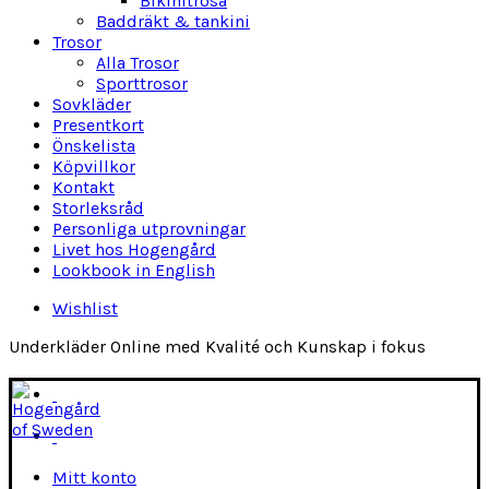
Bikinitrosa
Baddräkt & tankini
Trosor
Alla Trosor
Sporttrosor
Sovkläder
Presentkort
Önskelista
Köpvillkor
Kontakt
Storleksråd
Personliga utprovningar
Livet hos Hogengård
Lookbook in English
Wishlist
Underkläder Online med Kvalité och Kunskap i fokus
Mitt konto