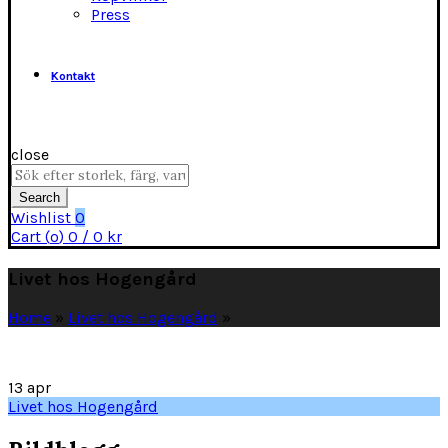
Press
Kontakt
close
Search
for:
Search
Wishlist
0
Cart (
o
)
0
/
0
kr
Livet hos Hogengård
Home
»
Livet hos Hogengård
»
13
apr
Livet hos Hogengård