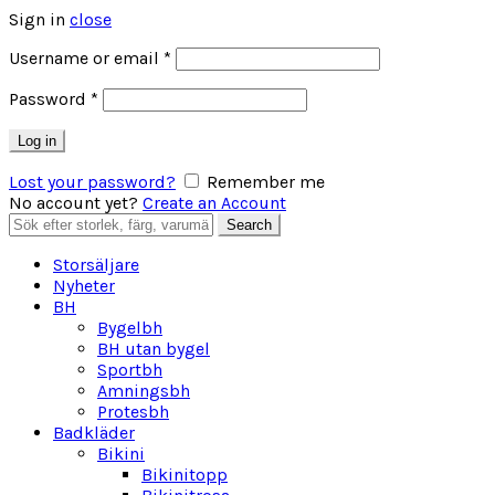
Sign in
close
Obligatoriskt
Username or email
*
Obligatoriskt
Password
*
Log in
Lost your password?
Remember me
No account yet?
Create an Account
Search
Search
for:
Storsäljare
Nyheter
BH
Bygelbh
BH utan bygel
Sportbh
Amningsbh
Protesbh
Badkläder
Bikini
Bikinitopp