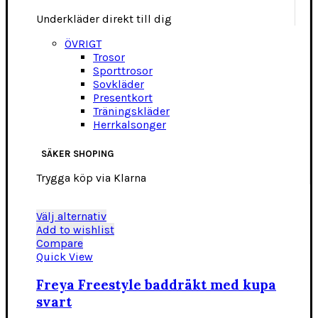
Underkläder direkt till dig
ÖVRIGT
Trosor
Sporttrosor
Sovkläder
Presentkort
Träningskläder
Herrkalsonger
SÄKER SHOPING
Trygga köp via Klarna
Den
Välj alternativ
här
Add to wishlist
produkten
Compare
har
Quick View
flera
varianter.
Freya Freestyle baddräkt med kupa
De
svart
olika