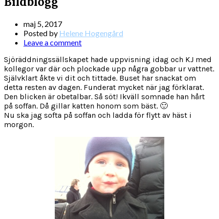
Bildblogg
maj 5, 2017
Posted by
Helene Hogengård
Leave a comment
Sjöräddningssällskapet hade uppvisning idag och KJ med
kollegor var där och plockade upp några gobbar ur vattnet.
Självklart åkte vi dit och tittade. Buset har snackat om
detta resten av dagen. Funderat mycket när jag förklarat.
Den blicken är obetalbar. Så söt! Ikväll somnade han hårt
på soffan. Då gillar katten honom som bäst. 🙂
Nu ska jag softa på soffan och ladda för flytt av häst i
morgon.