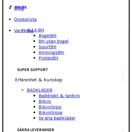
Handla
Blog
Önskelista
ALLA BH
Varukorg
BygelBH
BH utan bygel
SportBH
AmningsBH
ProtesBH
SUPER SUPPORT
Erfarenhet & Kunskap
BADKLÄDER
Baddräkt & tankini
Bikini
Bikinitopp
Bikinitrosa
Se alla badkläder
SÄKRA LEVERANSER