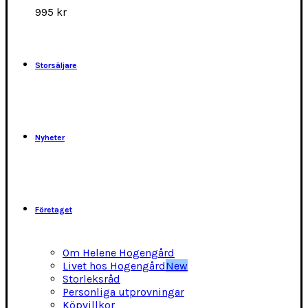
alternativen
995
kr
kan
väljas
på
produktsidan
Storsäljare
Nyheter
Företaget
Om Helene Hogengård
Livet hos Hogengård
New
Storleksråd
Personliga utprovningar
Köpvillkor