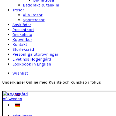
Bikinitrosa
Baddräkt & tankini
Trosor
Alla Trosor
Sporttrosor
Sovkläder
Presentkort
Önskelista
Köpvillkor
Kontakt
Storleksråd
Personliga utprovningar
Livet hos Hogengård
Lookbook in English
Wishlist
Underkläder Online med Kvalité och Kunskap i fokus
Mitt konto