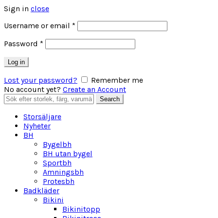
Sign in
close
Obligatoriskt
Username or email
*
Obligatoriskt
Password
*
Log in
Lost your password?
Remember me
No account yet?
Create an Account
Search
Search
for:
Storsäljare
Nyheter
BH
Bygelbh
BH utan bygel
Sportbh
Amningsbh
Protesbh
Badkläder
Bikini
Bikinitopp