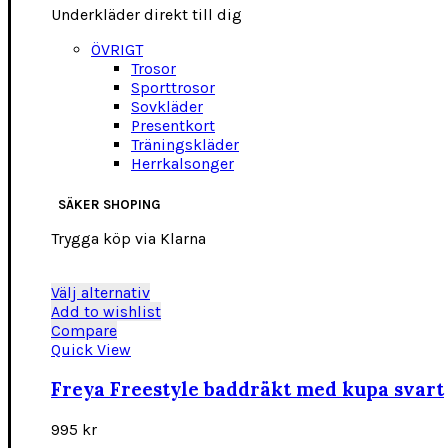
Underkläder direkt till dig
ÖVRIGT
Trosor
Sporttrosor
Sovkläder
Presentkort
Träningskläder
Herrkalsonger
SÄKER SHOPING
Trygga köp via Klarna
Den
Välj alternativ
här
Add to wishlist
produkten
Compare
har
Quick View
flera
varianter.
Freya Freestyle baddräkt med kupa svart
De
olika
995
kr
alternativen