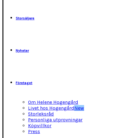
kan
väljas
på
Storsäljare
produktsidan
Nyheter
Företaget
Om Helene Hogengård
Livet hos Hogengård
New
Storleksråd
Personliga utprovningar
Köpvillkor
Press