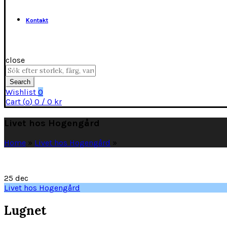
Kontakt
close
Search
for:
Search
Wishlist
0
Cart (
o
)
0
/
0
kr
Livet hos Hogengård
Home
»
Livet hos Hogengård
»
25
dec
Livet hos Hogengård
Lugnet