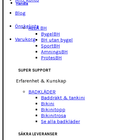
Handla
Blog
Önskelista
ALLA BH
BygelBH
Varukorg
BH utan bygel
SportBH
AmningsBH
ProtesBH
SUPER SUPPORT
Erfarenhet & Kunskap
BADKLÄDER
Baddräkt & tankini
Bikini
Bikinitopp
Bikinitrosa
Se alla badkläder
SÄKRA LEVERANSER