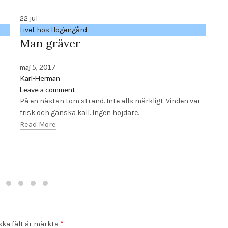
22
jul
20
Livet hos Hogengård
Liv
Man gräver
Ma
maj 5, 2017
maj
Karl-Herman
Kar
Leave a comment
Lea
På en nästan tom strand. Inte alls märkligt. Vinden var
Kom
frisk och ganska kall. Ingen höjdare.
tag
Read More
drif
och
Rea
*
ska fält är märkta