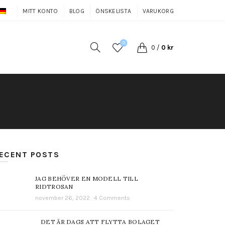
MITT KONTO
BLOG
ÖNSKELISTA
VARUKORG
0
0
/
0
kr
ECENT POSTS
JAG BEHÖVER EN MODELL TILL
RIDTROSAN
november 26, 2022
4 Comments
DET ÄR DAGS ATT FLYTTA BOLAGET