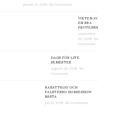
januari 17, 2019
No Comments
VIKTEN AV
EN BRA
PROTESBH
september
20, 2018
No
Comments
DAGS FÖR LITE
SEMESTER
augusti 26, 2018
No
Comments
RABATTKOD OCH
FALSTERBO HORSESHOW
NÄSTA
juli 10, 2018
No Comments