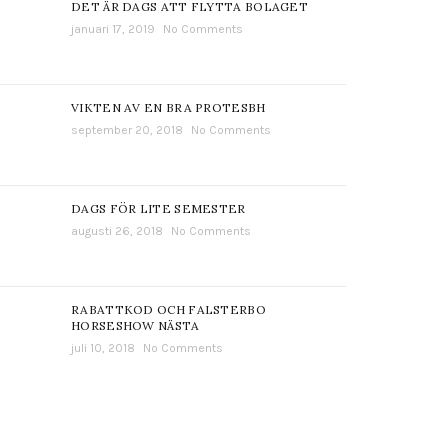
DET ÄR DAGS ATT FLYTTA BOLAGET
januari 17, 2019
No Comments
VIKTEN AV EN BRA PROTESBH
september 20, 2018
No Comments
DAGS FÖR LITE SEMESTER
augusti 26, 2018
No Comments
RABATTKOD OCH FALSTERBO
HORSESHOW NÄSTA
juli 10, 2018
No Comments