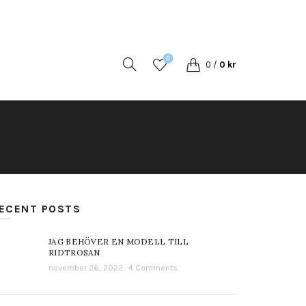
0
0
/
0
kr
ECENT POSTS
JAG BEHÖVER EN MODELL TILL
RIDTROSAN
november 26, 2022
4 Comments