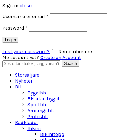
Sign in
close
Obligatoriskt
Username or email
*
Obligatoriskt
Password
*
Log in
Lost your password?
Remember me
No account yet?
Create an Account
Search
Search
for:
Storsäljare
Nyheter
BH
Bygelbh
BH utan bygel
Sportbh
Amningsbh
Protesbh
Badkläder
Bikini
Bikinitopp