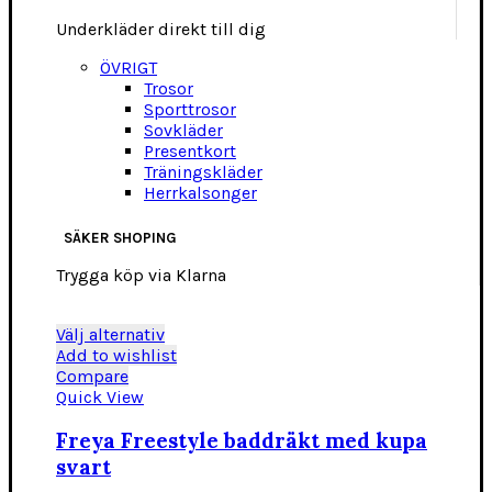
Underkläder direkt till dig
ÖVRIGT
Trosor
Sporttrosor
Sovkläder
Presentkort
Träningskläder
Herrkalsonger
SÄKER SHOPING
Trygga köp via Klarna
Den
Välj alternativ
här
Add to wishlist
produkten
Compare
har
Quick View
flera
varianter.
Freya Freestyle baddräkt med kupa
De
svart
olika