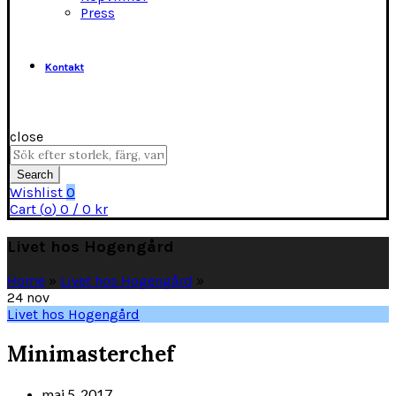
Press
Kontakt
close
Search
for:
Search
Wishlist
0
Cart (
o
)
0
/
0
kr
Livet hos Hogengård
Home
»
Livet hos Hogengård
»
24
nov
Livet hos Hogengård
Minimasterchef
maj 5, 2017