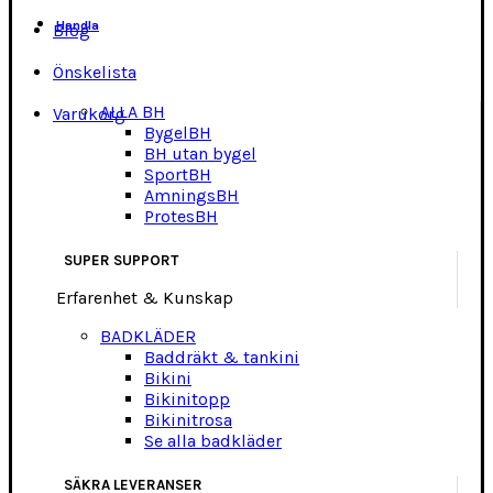
Handla
Blog
Önskelista
ALLA BH
Varukorg
BygelBH
BH utan bygel
SportBH
AmningsBH
ProtesBH
SUPER SUPPORT
Erfarenhet & Kunskap
BADKLÄDER
Baddräkt & tankini
Bikini
Bikinitopp
Bikinitrosa
Se alla badkläder
SÄKRA LEVERANSER