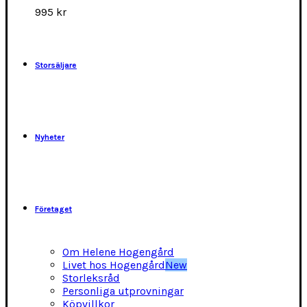
alternativen
995
kr
kan
väljas
på
produktsidan
Storsäljare
Nyheter
Företaget
Om Helene Hogengård
Livet hos Hogengård
New
Storleksråd
Personliga utprovningar
Köpvillkor