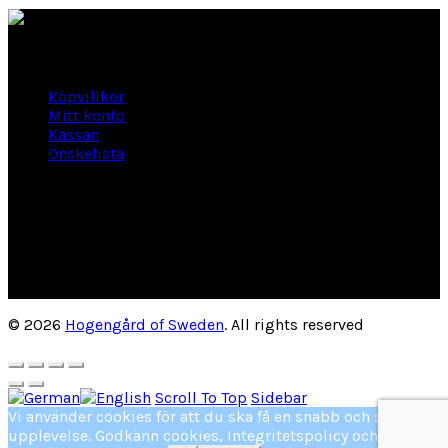
Länkar
Köpvillkor
Mitt konto
Kassan
Önskelista
Om Hogengård
GLANSBAGGEVÄGEN 3 444 46 Stenungsund
Phone: 070-661 01 06
Org Nr: 556145-2946
helene@hogengard.se
© 2026
Hogengård of Sweden
. All rights reserved
Scroll To Top
Sidebar
Vi använder cookies för att du ska få en snabb och smidig
upplevelse. Godkänn cookies, Integritetspolicy och