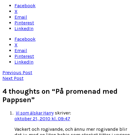
Facebook
X
Email
Pinterest
LinkedIn
Facebook
X
Email
Pinterest
LinkedIn
Previous Post
Next Post
4 thoughts on “
På promenad med
Pappsen
”
Vi som älskar Harry
skriver:
oktober 21, 2010 kl. 09:47
Vackert och rogivande, och ännu mer rogivande blir
det ju med en liten bebis som storögt tittar i vagnen