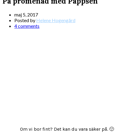
På promenad med Pappsen
maj 5, 2017
Posted by
Helene Hogengård
4 comments
Om vi bor fint? Det kan du vara säker på. 🙂