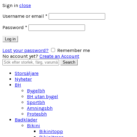
Sign in
close
Obligatoriskt
Username or email
*
Obligatoriskt
Password
*
Log in
Lost your password?
Remember me
No account yet?
Create an Account
Search
Search
for:
Storsäljare
Nyheter
BH
Bygelbh
BH utan bygel
Sportbh
Amningsbh
Protesbh
Badkläder
Bikini
Bikinitopp