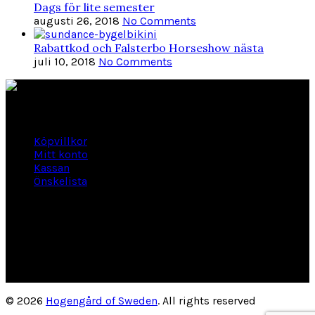
Dags för lite semester
augusti 26, 2018
No Comments
Rabattkod och Falsterbo Horseshow nästa
juli 10, 2018
No Comments
Länkar
Köpvillkor
Mitt konto
Kassan
Önskelista
Om Hogengård
GLANSBAGGEVÄGEN 3 444 46 Stenungsund
Phone: 070-661 01 06
Org Nr: 556145-2946
helene@hogengard.se
© 2026
Hogengård of Sweden
. All rights reserved