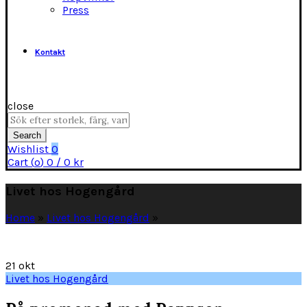
Press
Kontakt
close
Search
for:
Search
Wishlist
0
Cart (
o
)
0
/
0
kr
Livet hos Hogengård
Home
»
Livet hos Hogengård
»
21
okt
Livet hos Hogengård