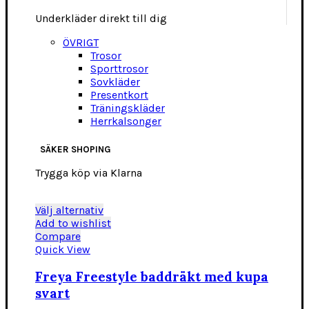
Underkläder direkt till dig
ÖVRIGT
Trosor
Sporttrosor
Sovkläder
Presentkort
Träningskläder
Herrkalsonger
SÄKER SHOPING
Trygga köp via Klarna
Den
Välj alternativ
här
Add to wishlist
produkten
Compare
har
Quick View
flera
varianter.
Freya Freestyle baddräkt med kupa
De
svart
olika