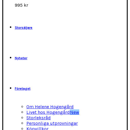
alternativen
995
kr
kan
väljas
på
produktsidan
Storsäljare
Nyheter
Företaget
Om Helene Hogengård
Livet hos Hogengård
New
Storleksråd
Personliga utprovningar
Köpvillkor