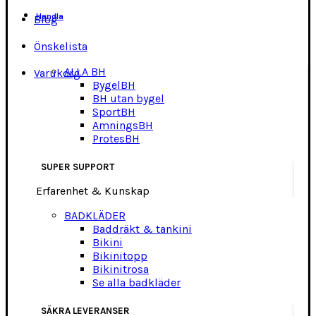
Handla
Blog
Önskelista
ALLA BH
Varukorg
BygelBH
BH utan bygel
SportBH
AmningsBH
ProtesBH
SUPER SUPPORT
Erfarenhet & Kunskap
BADKLÄDER
Baddräkt & tankini
Bikini
Bikinitopp
Bikinitrosa
Se alla badkläder
SÄKRA LEVERANSER