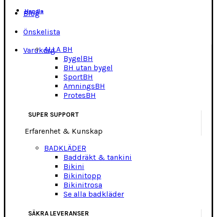
Handla
Blog
Önskelista
ALLA BH
Varukorg
BygelBH
BH utan bygel
SportBH
AmningsBH
ProtesBH
SUPER SUPPORT
Erfarenhet & Kunskap
BADKLÄDER
Baddräkt & tankini
Bikini
Bikinitopp
Bikinitrosa
Se alla badkläder
SÄKRA LEVERANSER