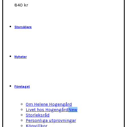
alternativen
840
kr
kan
väljas
på
produktsidan
Storsäljare
Nyheter
Företaget
Om Helene Hogengård
Livet hos Hogengård
New
Storleksråd
Personliga utprovningar
Köpvillkor