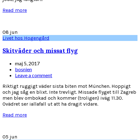
Read more
08
jun
Livet hos Hogengård
Skitväder och missat flyg
maj 5, 2017
bosnien
Leave a comment
Riktigt ruggigt väder sista biten mot München. Hoppigt
och jag såg en blixt. Inte trevligt. Missade flyget till Zagreb
men blev ombokad och kommer (troligen) iväg 11.30.
Ovädret ser iallafall ut att ha dragit vidare.
Read more
05
jun