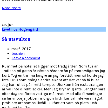
Read more
08
jun
Livet hos Hogengård
Så utsvulten
maj 5, 2017
bosnien
Leave a comment
Rummet på hotellet ligger mot trädgården. Som tur är.
Trafiken på gatan är nästan hårdare än på motorvägarna jag
kört. Tog en timma längre än jag förstått men så körde jag
inte i 150 som många andra. Skönt att det var så få bilar.
Jag har rullat på i mitt tempo. Utsikten från restaurangen
är väl inte direkt läcker. Men jag bryr mig inte. Längtar bara
efter dagens första vettiga mål mat. Med alla förseningar
så får vi börja jobba i morgon bitti. Lär väl inte vara något
problem att somna ikväll... Skönt att vara på plats. Och
jodå, jag längtar...