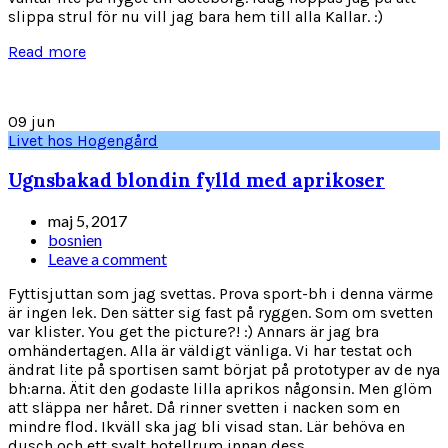
slippa strul för nu vill jag bara hem till alla Kallar. :)
Read more
09
jun
Livet hos Hogengård
Ugnsbakad blondin fylld med aprikoser
maj 5, 2017
bosnien
Leave a comment
Fyttisjuttan som jag svettas. Prova sport-bh i denna värme
är ingen lek. Den sätter sig fast på ryggen. Som om svetten
var klister. You get the picture?! :) Annars är jag bra
omhändertagen. Alla är väldigt vänliga. Vi har testat och
ändrat lite på sportisen samt börjat på prototyper av de nya
bh:arna. Ätit den godaste lilla aprikos någonsin. Men glöm
att släppa ner håret. Då rinner svetten i nacken som en
mindre flod. Ikväll ska jag bli visad stan. Lär behöva en
dusch och ett svalt hotellrum innan dess.