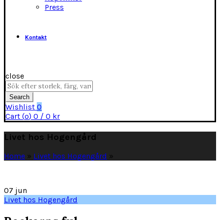
Press
Kontakt
close
Search
for:
Search
Wishlist
0
Cart (
o
)
0
/
0
kr
Livet hos Hogengård
Home
»
Livet hos Hogengård
»
07
jun
Livet hos Hogengård