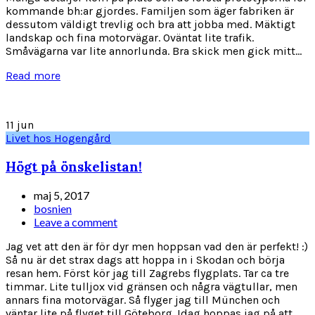
kommande bh:ar gjordes. Familjen som äger fabriken är
dessutom väldigt trevlig och bra att jobba med. Mäktigt
landskap och fina motorvägar. Oväntat lite trafik.
Småvägarna var lite annorlunda. Bra skick men gick mitt...
Read more
11
jun
Livet hos Hogengård
Högt på önskelistan!
maj 5, 2017
bosnien
Leave a comment
Jag vet att den är för dyr men hoppsan vad den är perfekt! :)
Så nu är det strax dags att hoppa in i Skodan och börja
resan hem. Först kör jag till Zagrebs flygplats. Tar ca tre
timmar. Lite tulljox vid gränsen och några vägtullar, men
annars fina motorvägar. Så flyger jag till München och
väntar lite på flyget till Göteborg. Idag hoppas jag på att