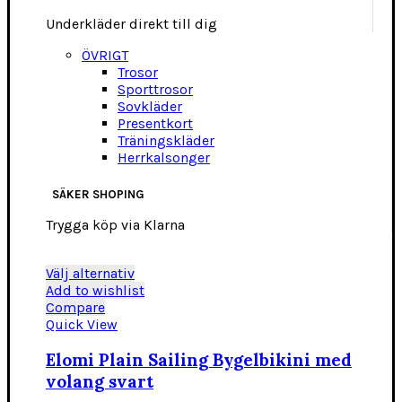
Underkläder direkt till dig
ÖVRIGT
Trosor
Sporttrosor
Sovkläder
Presentkort
Träningskläder
Herrkalsonger
SÄKER SHOPING
Trygga köp via Klarna
Den
Välj alternativ
här
Add to wishlist
produkten
Compare
har
Quick View
flera
varianter.
Elomi Plain Sailing Bygelbikini med
De
volang svart
olika