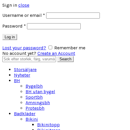
Sign in
close
Obligatoriskt
Username or email
*
Obligatoriskt
Password
*
Log in
Lost your password?
Remember me
No account yet?
Create an Account
Search
Search
for:
Storsäljare
Nyheter
BH
Bygelbh
BH utan bygel
Sportbh
Amningsbh
Protesbh
Badkläder
Bikini
Bikinitopp