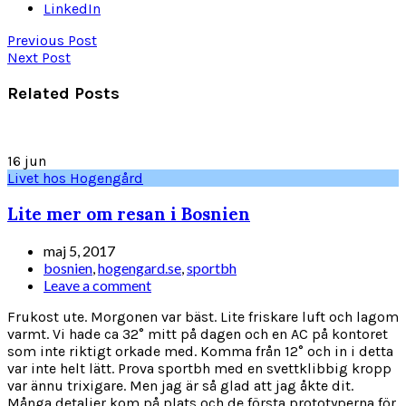
LinkedIn
Previous Post
Next Post
Related Posts
16
jun
Livet hos Hogengård
Lite mer om resan i Bosnien
maj 5, 2017
bosnien
,
hogengard.se
,
sportbh
Leave a comment
Frukost ute. Morgonen var bäst. Lite friskare luft och lagom
varmt. Vi hade ca 32° mitt på dagen och en AC på kontoret
som inte riktigt orkade med. Komma från 12° och in i detta
var inte helt lätt. Prova sportbh med en svettklibbig kropp
var ännu trixigare. Men jag är så glad att jag åkte dit.
Många detaljer kom på plats och de första prototyperna för