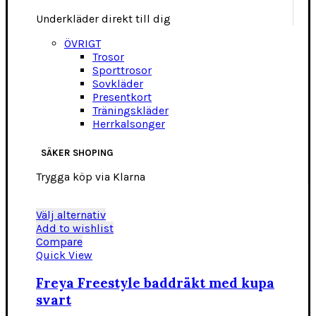
Underkläder direkt till dig
ÖVRIGT
Trosor
Sporttrosor
Sovkläder
Presentkort
Träningskläder
Herrkalsonger
SÄKER SHOPING
Trygga köp via Klarna
Den
Välj alternativ
här
Add to wishlist
produkten
Compare
har
Quick View
flera
varianter.
Freya Freestyle baddräkt med kupa
De
svart
olika