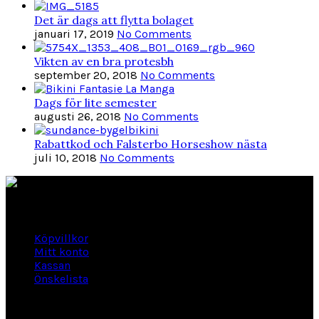
Det är dags att flytta bolaget
januari 17, 2019
No Comments
Vikten av en bra protesbh
september 20, 2018
No Comments
Dags för lite semester
augusti 26, 2018
No Comments
Rabattkod och Falsterbo Horseshow nästa
juli 10, 2018
No Comments
Länkar
Köpvillkor
Mitt konto
Kassan
Önskelista
Om Hogengård