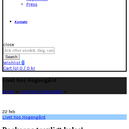
Press
Kontakt
close
Search
for:
Search
Wishlist
0
Cart (
o
)
0
/
0
kr
Livet hos Hogengård
Home
»
Livet hos Hogengård
»
22
feb
Livet hos Hogengård