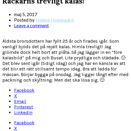
Rackarns trevligt kalas!
maj 5, 2017
Posted by
Helene Hogengård
Leave a comment
Äldsta brorsdottern har fyllt 25 år och firades igår. Som
vanligt bjöds det på rejält kalas. Himla trevligt! Jag
glömde dock helt bort att plåta. Så jag lägger in en “före
kalasbild” på mig och Buset. Lite prydliga och städade. 🙂
Det blev sent igår (tidigt idag) och jag har en känsla av att
det blir ett rätt stillsamt tempo idag. Bra att ladda för
mässan. Börjar bygga på onsdag. Jag ligger långt efter med
packning och skyltning. Men det ska lösa sig. 🙂
Facebook
X
Email
Pinterest
LinkedIn
Facebook
X