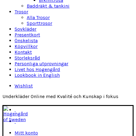
Bikinitrosa
Baddräkt & tankini
Trosor
Alla Trosor
Sporttrosor
Sovkläder
Presentkort
Önskelista
Köpvillkor
Kontakt
Storleksråd
Personliga utprovningar
Livet hos Hogengård
Lookbook in English
Wishlist
Underkläder Online med Kvalité och Kunskap i fokus
Mitt konto