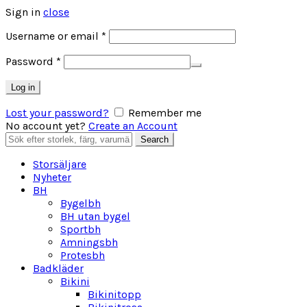
Sign in
close
Obligatoriskt
Username or email
*
Obligatoriskt
Password
*
Log in
Lost your password?
Remember me
No account yet?
Create an Account
Search
Search
for:
Storsäljare
Nyheter
BH
Bygelbh
BH utan bygel
Sportbh
Amningsbh
Protesbh
Badkläder
Bikini
Bikinitopp