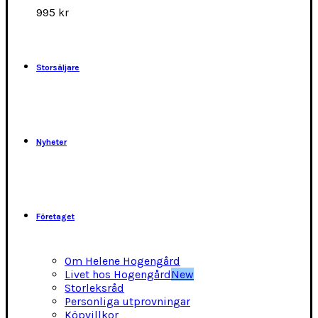
alternativen
995
kr
kan
väljas
på
produktsidan
Storsäljare
Nyheter
Företaget
Om Helene Hogengård
Livet hos Hogengård
New
Storleksråd
Personliga utprovningar
Köpvillkor