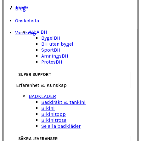
Handla
Blog
Önskelista
ALLA BH
Varukorg
BygelBH
BH utan bygel
SportBH
AmningsBH
ProtesBH
SUPER SUPPORT
Erfarenhet & Kunskap
BADKLÄDER
Baddräkt & tankini
Bikini
Bikinitopp
Bikinitrosa
Se alla badkläder
SÄKRA LEVERANSER