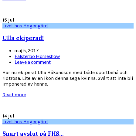
15
jul
Livet hos Hogengård
Ulla ekiperad!
maj 5, 2017
Falsterbo Horseshow
Leave a comment
Har nu ekiperat Ulla Håkansson med både sportbehå och
ridtrosa. Lite av en ikon denna sega kvinna. Svårt att inte bli
imponerad av henne.
Read more
14
jul
Livet hos Hogengård
Snart avslut på FHS…