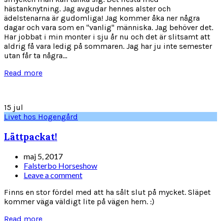
hästanknytning. Jag avgudar hennes alster och
ädelstenarna är gudomliga! Jag kommer åka ner några
dagar och vara som en "vanlig" människa. Jag behöver det.
Har jobbat i min monter i sju år nu och det är slitsamt att
aldrig få vara ledig på sommaren. Jag har ju inte semester
utan får ta några...
Read more
15
jul
Livet hos Hogengård
Lättpackat!
maj 5, 2017
Falsterbo Horseshow
Leave a comment
Finns en stor fördel med att ha sålt slut på mycket. Släpet
kommer väga väldigt lite på vägen hem. :)
Read more