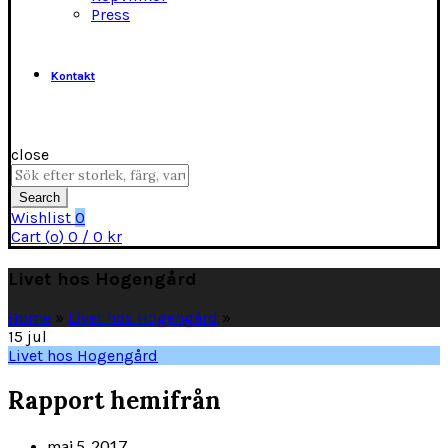
Press
Kontakt
close
Search
for:
Search
Wishlist
0
Cart (
o
)
0
/
0
kr
Livet hos Hogengård
Home
»
Livet hos Hogengård
»
15
jul
Livet hos Hogengård
Rapport hemifrån
maj 5, 2017