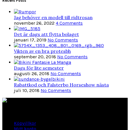
Recent Posts
Jag behöver en modell till ridtrosan
november 26, 2022
4 Comments
Det är dags att flytta bolaget
januari 17, 2019
No Comments
Vikten av en bra protesbh
september 20, 2018
No Comments
Dags för lite semester
augusti 26, 2018
No Comments
Rabattkod och Falsterbo Horseshow nästa
juli 10, 2018
No Comments
Länkar
Köpvillkor
Mitt konto