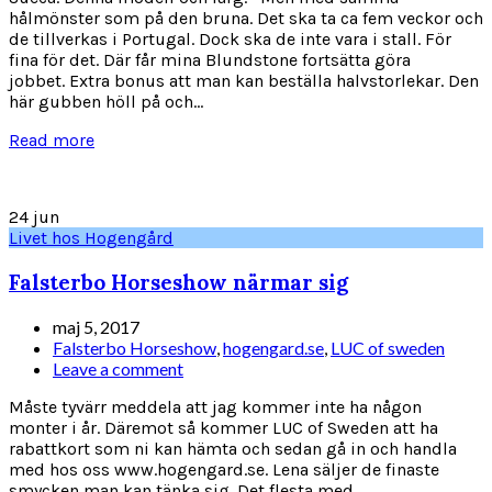
hålmönster som på den bruna. Det ska ta ca fem veckor och
de tillverkas i Portugal. Dock ska de inte vara i stall. För
fina för det. Där får mina Blundstone fortsätta göra
jobbet. Extra bonus att man kan beställa halvstorlekar. Den
här gubben höll på och...
Read more
24
jun
Livet hos Hogengård
Falsterbo Horseshow närmar sig
maj 5, 2017
Falsterbo Horseshow
,
hogengard.se
,
LUC of sweden
Leave a comment
Måste tyvärr meddela att jag kommer inte ha någon
monter i år. Däremot så kommer LUC of Sweden att ha
rabattkort som ni kan hämta och sedan gå in och handla
med hos oss www.hogengard.se. Lena säljer de finaste
smycken man kan tänka sig. Det flesta med