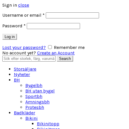
Sign in
close
Obligatoriskt
Username or email
*
Obligatoriskt
Password
*
Log in
Lost your password?
Remember me
No account yet?
Create an Account
Search
Search
for:
Storsäljare
Nyheter
BH
Bygelbh
BH utan bygel
Sportbh
Amningsbh
Protesbh
Badkläder
Bikini
Bikinitopp