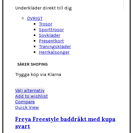
Underkläder direkt till dig
ÖVRIGT
Trosor
Sporttrosor
Sovkläder
Presentkort
Träningskläder
Herrkalsonger
SÄKER SHOPING
Trygga köp via Klarna
Den
Välj alternativ
här
Add to wishlist
produkten
Compare
har
Quick View
flera
varianter.
Freya Freestyle baddräkt med kupa
De
svart
olika