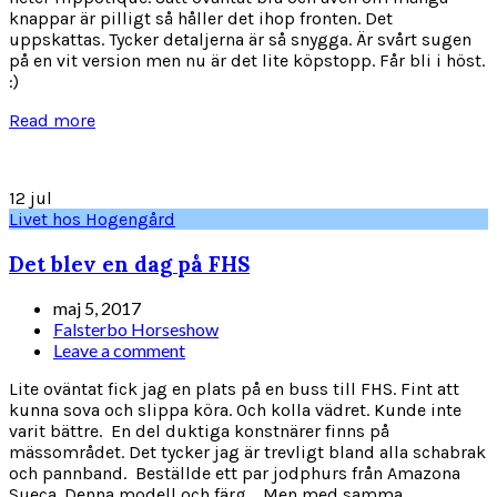
knappar är pilligt så håller det ihop fronten. Det
uppskattas. Tycker detaljerna är så snygga. Är svårt sugen
på en vit version men nu är det lite köpstopp. Får bli i höst.
:)
Read more
12
jul
Livet hos Hogengård
Det blev en dag på FHS
maj 5, 2017
Falsterbo Horseshow
Leave a comment
Lite oväntat fick jag en plats på en buss till FHS. Fint att
kunna sova och slippa köra. Och kolla vädret. Kunde inte
varit bättre. En del duktiga konstnärer finns på
mässområdet. Det tycker jag är trevligt bland alla schabrak
och pannband. Beställde ett par jodphurs från Amazona
Sueca. Denna modell och färg. Men med samma