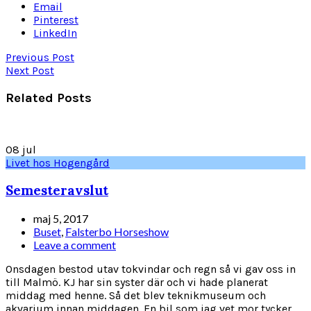
Email
Pinterest
LinkedIn
Previous Post
Next Post
Related Posts
08
jul
Livet hos Hogengård
Semesteravslut
maj 5, 2017
Buset
,
Falsterbo Horseshow
Leave a comment
Onsdagen bestod utav tokvindar och regn så vi gav oss in
till Malmö. KJ har sin syster där och vi hade planerat
middag med henne. Så det blev teknikmuseum och
akvarium innan middagen. En bil som jag vet mor tycker