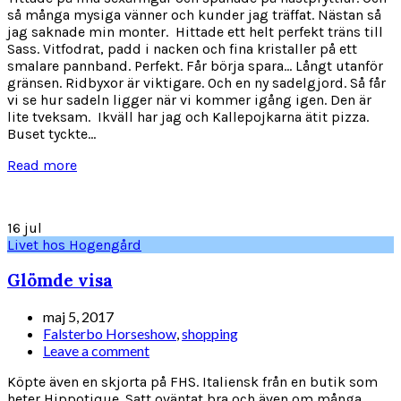
så många mysiga vänner och kunder jag träffat. Nästan så
jag saknade min monter. Hittade ett helt perfekt träns till
Sass. Vitfodrat, padd i nacken och fina kristaller på ett
smalare pannband. Perfekt. Får börja spara... Långt utanför
gränsen. Ridbyxor är viktigare. Och en ny sadelgjord. Så får
vi se hur sadeln ligger när vi kommer igång igen. Den är
lite tveksam. Ikväll har jag och Kallepojkarna ätit pizza.
Buset tyckte...
Read more
16
jul
Livet hos Hogengård
Glömde visa
maj 5, 2017
Falsterbo Horseshow
,
shopping
Leave a comment
Köpte även en skjorta på FHS. Italiensk från en butik som
heter Hippotique. Satt oväntat bra och även om många