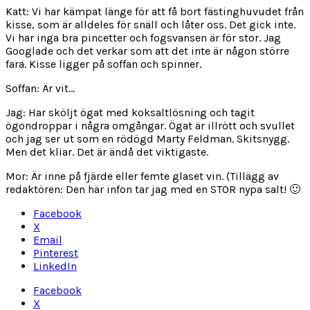
Katt: Vi har kämpat länge för att få bort fästinghuvudet från
kisse, som är alldeles för snäll och låter oss. Det gick inte.
Vi har inga bra pincetter och fogsvansen är för stor. Jag
Googlade och det verkar som att det inte är någon större
fara. Kisse ligger på soffan och spinner.
Soffan: Är vit…
Jag: Har sköljt ögat med koksaltlösning och tagit
ögondroppar i några omgångar. Ögat är illrött och svullet
och jag ser ut som en rödögd Marty Feldman. Skitsnygg.
Men det kliar. Det är ändå det viktigaste.
Mor: Är inne på fjärde eller femte glaset vin. (Tillägg av
redaktören: Den här infon tar jag med en STOR nypa salt! 🙂
Facebook
X
Email
Pinterest
LinkedIn
Facebook
X