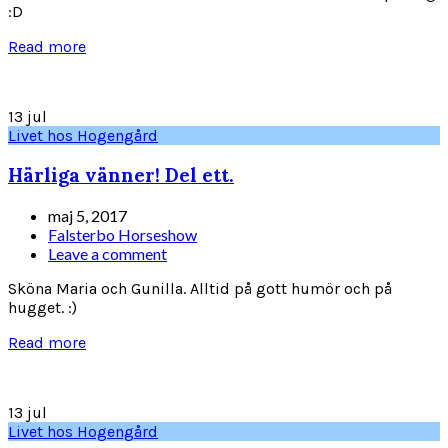
:D
Read more
13
jul
Livet hos Hogengård
Härliga vänner! Del ett.
maj 5, 2017
Falsterbo Horseshow
Leave a comment
Sköna Maria och Gunilla. Alltid på gott humör och på
hugget. :)
Read more
13
jul
Livet hos Hogengård