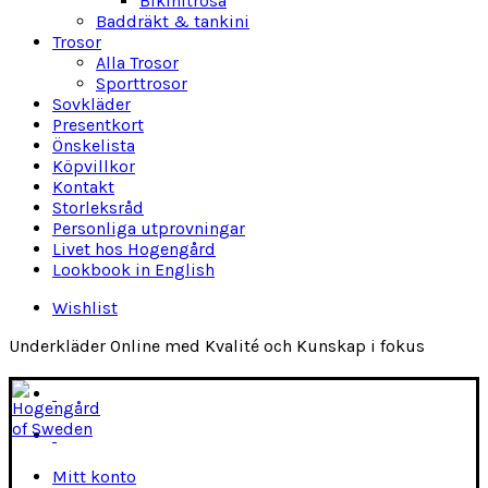
Bikinitrosa
Baddräkt & tankini
Trosor
Alla Trosor
Sporttrosor
Sovkläder
Presentkort
Önskelista
Köpvillkor
Kontakt
Storleksråd
Personliga utprovningar
Livet hos Hogengård
Lookbook in English
Wishlist
Underkläder Online med Kvalité och Kunskap i fokus
Mitt konto