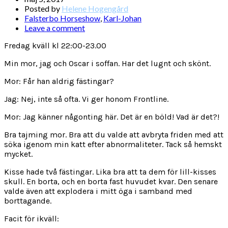
Posted by
Helene Hogengård
Falsterbo Horseshow
,
Karl-Johan
Leave a comment
Fredag kväll kl 22:00-23.00
Min mor, jag och Oscar i soffan. Har det lugnt och skönt.
Mor: Får han aldrig fästingar?
Jag: Nej, inte så ofta. Vi ger honom Frontline.
Mor: Jag känner någonting här. Det är en böld! Vad är det?!
Bra tajming mor. Bra att du valde att avbryta friden med att
söka igenom min katt efter abnormaliteter. Tack så hemskt
mycket.
Kisse hade två fästingar. Lika bra att ta dem för lill-kisses
skull. En borta, och en borta fast huvudet kvar. Den senare
valde även att explodera i mitt öga i samband med
borttagande.
Facit för ikväll: