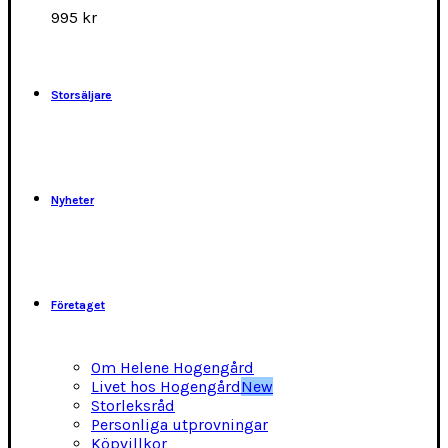
alternativen
995
kr
kan
väljas
på
produktsidan
Storsäljare
Nyheter
Företaget
Om Helene Hogengård
Livet hos Hogengård
New
Storleksråd
Personliga utprovningar
Köpvillkor