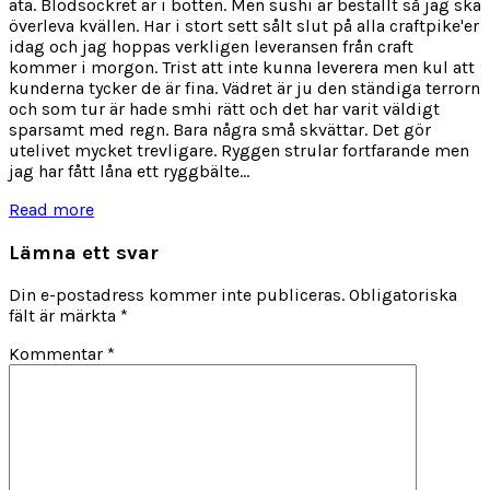
äta. Blodsockret är i botten. Men sushi är beställt så jag ska
överleva kvällen. Har i stort sett sålt slut på alla craftpike'er
idag och jag hoppas verkligen leveransen från craft
kommer i morgon. Trist att inte kunna leverera men kul att
kunderna tycker de är fina. Vädret är ju den ständiga terrorn
och som tur är hade smhi rätt och det har varit väldigt
sparsamt med regn. Bara några små skvättar. Det gör
utelivet mycket trevligare. Ryggen strular fortfarande men
jag har fått låna ett ryggbälte...
Read more
Lämna ett svar
Din e-postadress kommer inte publiceras.
Obligatoriska
fält är märkta
*
Kommentar
*