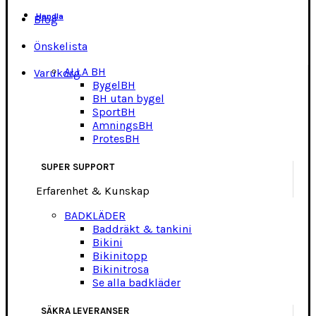
Handla
Blog
Önskelista
ALLA BH
Varukorg
BygelBH
BH utan bygel
SportBH
AmningsBH
ProtesBH
SUPER SUPPORT
Erfarenhet & Kunskap
BADKLÄDER
Baddräkt & tankini
Bikini
Bikinitopp
Bikinitrosa
Se alla badkläder
SÄKRA LEVERANSER