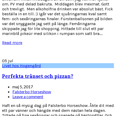
om. PV med delad bakruta. Middagen blev mexmat. Gott
och trevligt. Men alkoholfria drinken var absolut bäst. Fick
beställa in en till. :) Igår var det sjuåringarnas kval samt
fem- och sexåringarnas finaler. Fürstenballsonen på bilden
var det snyggaste jag sett på länge. Femåringarna
skippade jag för lite shopping. Hittade till slut ett par
marinblå pikeür med silikon i rumpan som satt bra....
Read more
05
jul
Livet hos Hogengård
Perfekta tränset och pizzan?
maj 5, 2017
Falsterbo Horseshow
Leave a comment
Haft en så mysig dag på Falsterbo Horseshow. Åkte dit med
ett par vänner och hängde med dem nästan hela dagen.
Tittade på fina sexåringar och spanade på hästpryttlar. Och