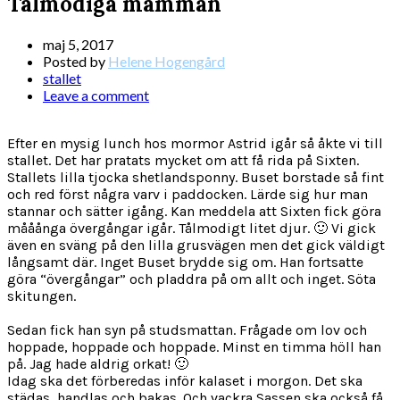
Tålmodiga mamman
maj 5, 2017
Posted by
Helene Hogengård
stallet
Leave a comment
Efter en mysig lunch hos mormor Astrid igår så åkte vi till
stallet. Det har pratats mycket om att få rida på Sixten.
Stallets lilla tjocka shetlandsponny. Buset borstade så fint
och red först några varv i paddocken. Lärde sig hur man
stannar och sätter igång. Kan meddela att Sixten fick göra
mååånga övergångar igår. Tålmodigt litet djur. 🙂 Vi gick
även en sväng på den lilla grusvägen men det gick väldigt
långsamt där. Inget Buset brydde sig om. Han fortsatte
göra “övergångar” och pladdra på om allt och inget. Söta
skitungen.
Sedan fick han syn på studsmattan. Frågade om lov och
hoppade, hoppade och hoppade. Minst en timma höll han
på. Jag hade aldrig orkat! 🙂
Idag ska det förberedas inför kalaset i morgon. Det ska
städas, handlas och bakas. Och vackra Sassen ska också få