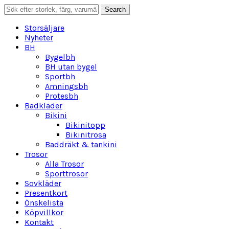
Search
Search
for:
Storsäljare
Nyheter
BH
Bygelbh
BH utan bygel
Sportbh
Amningsbh
Protesbh
Badkläder
Bikini
Bikinitopp
Bikinitrosa
Baddräkt & tankini
Trosor
Alla Trosor
Sporttrosor
Sovkläder
Presentkort
Önskelista
Köpvillkor
Kontakt