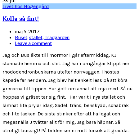
28
jul
Livet hos Hogengård
Kolla så fint!
maj 5, 2017
Buset
,
stallet
,
Trädgården
Leave a comment
Jag och Bus åkte till mormor i går eftermiddag. KJ
stannade hemma och slet. Jag har i omgångar klippt ner
rhododendronbuskarna utefter norrväggen. I höstas
kapade far ner dem. Jag blev helt enkelt less på att köra
grenarna till tippen. Har gott om annat att röja med. Så nu
hoppas vi gräset tar sig fint. Har varit i nya stallet och
lämnat lite prylar idag. Sadel, träns, benskydd, schabrak
och lite täcken. De sista stinker efter att ha legat och
megasnälla J tvättar allt för mig. Jag bara häpnar. Så
otroligt bussigt! På bilden ser ni mitt försök att grädda...