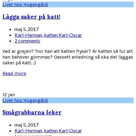
Livet hos Hogengård
Lägga saker på katt!
maj 5, 2017
Karl-Herman
,
katten Karl-Oscar
2 comments
Vad är grejen? Tror han att katten fryser? Är katten så ful att
han behöver gömmas? Oavsett anledning så ska det läggas
saker på katt. :)
Read more
12
jan
Livet hos Hogengård
Smågrabbarna leker
maj 5, 2017
Karl-Herman
,
katten Karl-Oscar