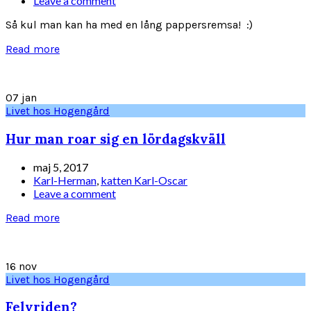
Leave a comment
Så kul man kan ha med en lång pappersremsa! :)
Read more
07
jan
Livet hos Hogengård
Hur man roar sig en lördagskväll
maj 5, 2017
Karl-Herman
,
katten Karl-Oscar
Leave a comment
Read more
16
nov
Livet hos Hogengård
Felvriden?