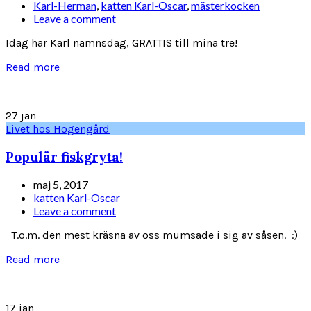
Karl-Herman
,
katten Karl-Oscar
,
mästerkocken
Leave a comment
Idag har Karl namnsdag, GRATTIS till mina tre!
Read more
27
jan
Livet hos Hogengård
Populär fiskgryta!
maj 5, 2017
katten Karl-Oscar
Leave a comment
T.o.m. den mest kräsna av oss mumsade i sig av såsen. :)
Read more
17
jan