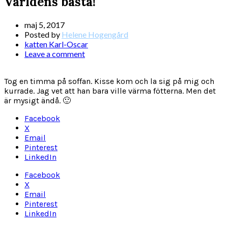
Världens bästa!
maj 5, 2017
Posted by
Helene Hogengård
katten Karl-Oscar
Leave a comment
Tog en timma på soffan. Kisse kom och la sig på mig och
kurrade. Jag vet att han bara ville värma fötterna. Men det
är mysigt ändå. 🙂
Facebook
X
Email
Pinterest
LinkedIn
Facebook
X
Email
Pinterest
LinkedIn