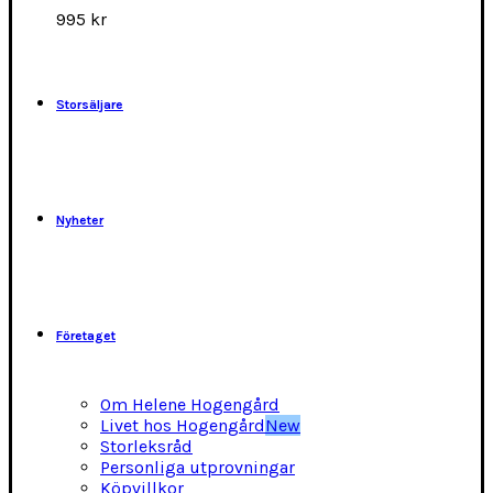
alternativen
995
kr
kan
väljas
på
produktsidan
Storsäljare
Nyheter
Företaget
Om Helene Hogengård
Livet hos Hogengård
New
Storleksråd
Personliga utprovningar
Köpvillkor