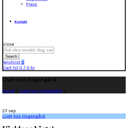
Press
Kontakt
close
Search
for:
Search
Wishlist
0
Cart (
o
)
0
/
0
kr
Livet hos Hogengård
Home
»
Livet hos Hogengård
»
27
sep
Livet hos Hogengård