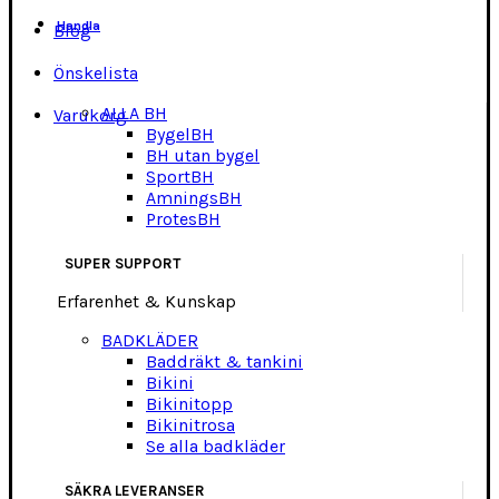
Handla
Blog
Önskelista
ALLA BH
Varukorg
BygelBH
BH utan bygel
SportBH
AmningsBH
ProtesBH
SUPER SUPPORT
Erfarenhet & Kunskap
BADKLÄDER
Baddräkt & tankini
Bikini
Bikinitopp
Bikinitrosa
Se alla badkläder
SÄKRA LEVERANSER