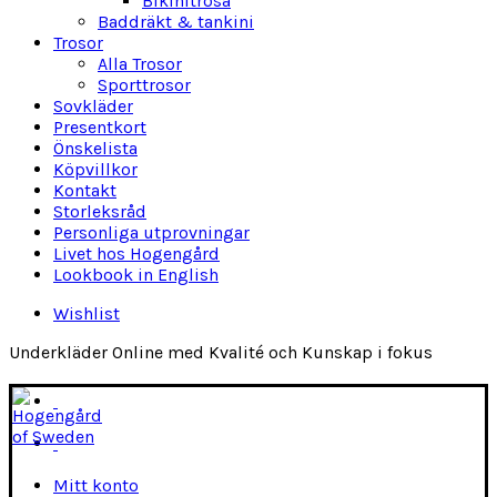
Bikinitrosa
Baddräkt & tankini
Trosor
Alla Trosor
Sporttrosor
Sovkläder
Presentkort
Önskelista
Köpvillkor
Kontakt
Storleksråd
Personliga utprovningar
Livet hos Hogengård
Lookbook in English
Wishlist
Underkläder Online med Kvalité och Kunskap i fokus
Mitt konto