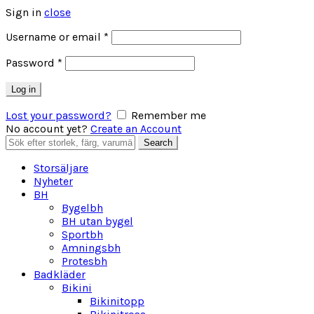
Sign in
close
Obligatoriskt
Username or email
*
Obligatoriskt
Password
*
Log in
Lost your password?
Remember me
No account yet?
Create an Account
Search
Search
for:
Storsäljare
Nyheter
BH
Bygelbh
BH utan bygel
Sportbh
Amningsbh
Protesbh
Badkläder
Bikini
Bikinitopp