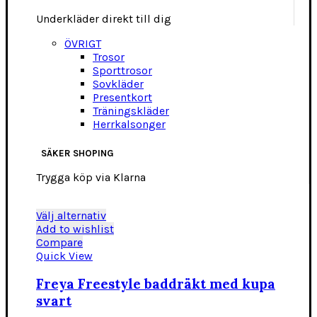
Underkläder direkt till dig
ÖVRIGT
Trosor
Sporttrosor
Sovkläder
Presentkort
Träningskläder
Herrkalsonger
SÄKER SHOPING
Trygga köp via Klarna
Den
Välj alternativ
här
Add to wishlist
produkten
Compare
har
Quick View
flera
varianter.
Freya Freestyle baddräkt med kupa
De
svart
olika