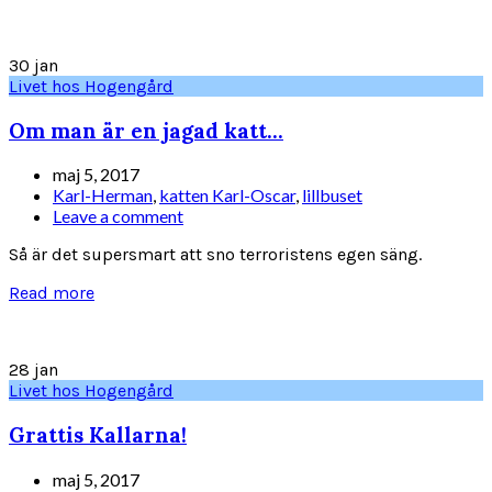
30
jan
Livet hos Hogengård
Om man är en jagad katt…
maj 5, 2017
Karl-Herman
,
katten Karl-Oscar
,
lillbuset
Leave a comment
Så är det supersmart att sno terroristens egen säng.
Read more
28
jan
Livet hos Hogengård
Grattis Kallarna!
maj 5, 2017