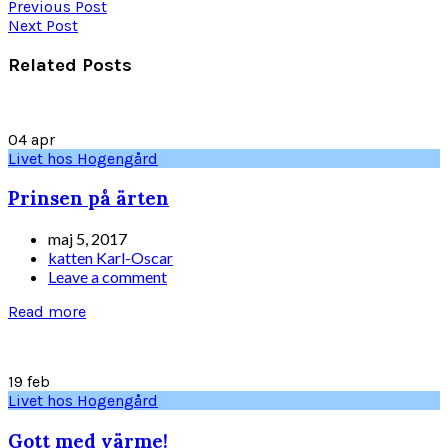
Previous Post
Next Post
Related Posts
04
apr
Livet hos Hogengård
Prinsen på ärten
maj 5, 2017
katten Karl-Oscar
Leave a comment
Read more
19
feb
Livet hos Hogengård
Gott med värme!