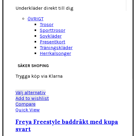
Underkläder direkt till dig
ÖVRIGT
Trosor
Sporttrosor
Sovkläder
Presentkort
Träningskläder
Herrkalsonger
SÄKER SHOPING
Trygga köp via Klarna
Den
Välj alternativ
här
Add to wishlist
produkten
Compare
har
Quick View
flera
varianter.
Freya Freestyle baddräkt med kupa
De
svart
olika