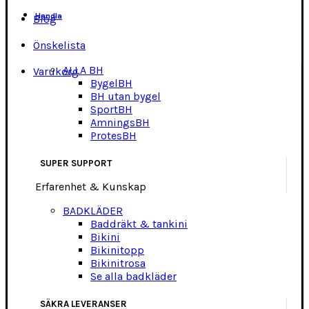
Handla
Blog
Önskelista
ALLA BH
Varukorg
BygelBH
BH utan bygel
SportBH
AmningsBH
ProtesBH
SUPER SUPPORT
Erfarenhet & Kunskap
BADKLÄDER
Baddräkt & tankini
Bikini
Bikinitopp
Bikinitrosa
Se alla badkläder
SÄKRA LEVERANSER