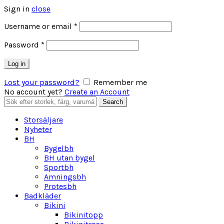
Sign in
close
Obligatoriskt
Username or email
*
Obligatoriskt
Password
*
Log in
Lost your password?
Remember me
No account yet?
Create an Account
Search
Search
for:
Storsäljare
Nyheter
BH
Bygelbh
BH utan bygel
Sportbh
Amningsbh
Protesbh
Badkläder
Bikini
Bikinitopp