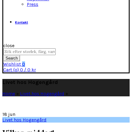
Press
Kontakt
close
Search
for:
Search
Wishlist
0
Cart (
o
)
0
/
0
kr
Livet hos Hogengård
Home
»
Livet hos Hogengård
»
18
jun
Livet hos Hogengård