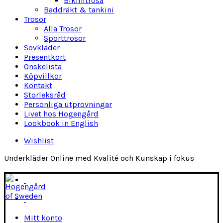
Bikinitrosa
Baddräkt & tankini
Trosor
Alla Trosor
Sporttrosor
Sovkläder
Presentkort
Önskelista
Köpvillkor
Kontakt
Storleksråd
Personliga utprovningar
Livet hos Hogengård
Lookbook in English
Wishlist
Underkläder Online med Kvalité och Kunskap i fokus
Mitt konto