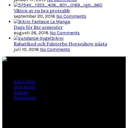
Vikten av en bra protesbh
september 20, 2018
No Comments
Dags för lite semester
augusti 26, 2018
No Comments
Rabattkod och Falsterbo Horseshow nästa
juli 10, 2018
No Comments
Länkar
Köpvillkor
Mitt konto
Kassan
Önskelista
Om Hogengård
GLANSBAGGEVÄGEN 3 444 46 Stenungsund
Phone: 070-661 01 06