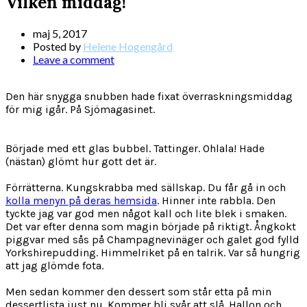
Vilken middag!
maj 5, 2017
Posted by
Helene Hogengård
Leave a comment
Den här snygga snubben hade fixat överraskningsmiddag
för mig igår. På Sjömagasinet.
Började med ett glas bubbel. Tattinger. Ohlala! Hade
(nästan) glömt hur gott det är.
Förrätterna. Kungskrabba med sällskap. Du får gå in och
kolla menyn på deras hemsida
. Hinner inte rabbla. Den
tyckte jag var god men något kall och lite blek i smaken.
Det var efter denna som magin började på riktigt. Ångkokt
piggvar med sås på Champagnevinäger och galet god fylld
Yorkshirepudding. Himmelriket på en talrik. Var så hungrig
att jag glömde fota.
Men sedan kommer den dessert som står etta på min
dessertlista just nu. Kommer bli svår att slå. Hallon och