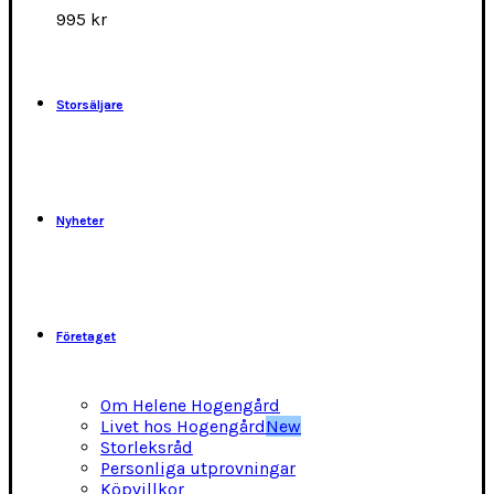
alternativen
995
kr
kan
väljas
på
produktsidan
Storsäljare
Nyheter
Företaget
Om Helene Hogengård
Livet hos Hogengård
New
Storleksråd
Personliga utprovningar
Köpvillkor