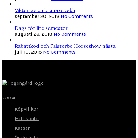
Vikten av en bra protesbh
september 20, 2018
No Comments
Dags för lite semester
augusti 26, 2018
No Comments
Rabattkod och Falsterbo Horseshow nästa
juli 10, 2018
No Comments
Länkar
Köpvillkor
Mitt konto
Kassan
Önskelista