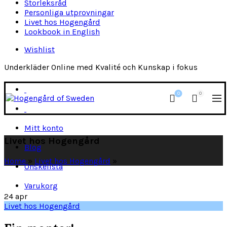
Storleksråd
Personliga utprovningar
Livet hos Hogengård
Lookbook in English
Wishlist
Underkläder Online med Kvalité och Kunskap i fokus
0
0
Mitt konto
Livet hos Hogengård
Blog
Home
»
Livet hos Hogengård
»
Önskelista
Varukorg
24
apr
Livet hos Hogengård