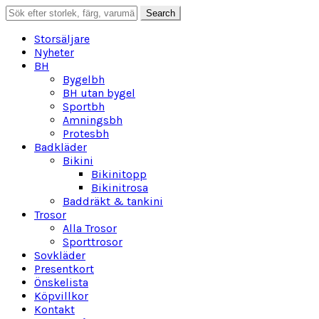
Search
Search
for:
Storsäljare
Nyheter
BH
Bygelbh
BH utan bygel
Sportbh
Amningsbh
Protesbh
Badkläder
Bikini
Bikinitopp
Bikinitrosa
Baddräkt & tankini
Trosor
Alla Trosor
Sporttrosor
Sovkläder
Presentkort
Önskelista
Köpvillkor
Kontakt