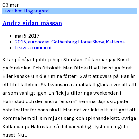
03
mar
Livet hos Hogengård
Andra sidan mässan
maj 5, 2017
2015
,
eurohorse
,
Gothenburg Horse Show
,
Katterna
Leave a comment
KJ är på något jobbtjohej i Storstan. Då lämnar jag Buset
på förskolan. Och Ottokatt. Men Ottokatt vill helst gå först.
Eller kanske u n d e r mina fötter? Svårt att svara på. Han är
ett litet fälleben. Skitsvansarna är iallafall glada över att allt
är som vanligt igen. En fick ju tillbringa weekenden i
Halmstad och den andra "ensam" hemma. Jag skippade
hotellnätter för hans skull. Men det var faktiskt rätt gott att
komma hem till sin mjuka säng och spinnande katt. Övriga
Kallar var ju Halmstad så det var väldigt tyst och lugnt i
huset. Nu...