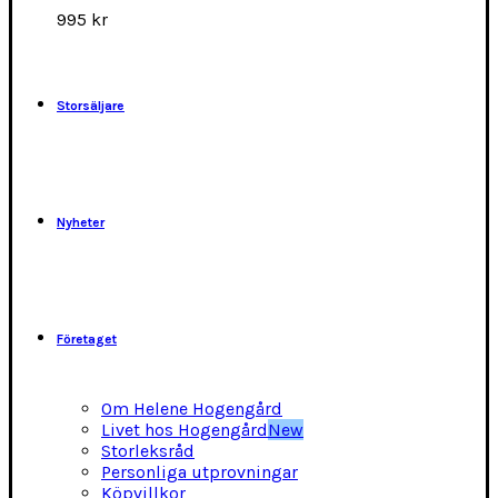
alternativen
995
kr
kan
väljas
på
produktsidan
Storsäljare
Nyheter
Företaget
Om Helene Hogengård
Livet hos Hogengård
New
Storleksråd
Personliga utprovningar
Köpvillkor