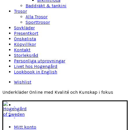
Bikinitrosa
Baddräkt & tankini
Trosor
Alla Trosor
Sporttrosor
Sovkläder
Presentkort
Önskelista
Köpvillkor
Kontakt
Storleksråd
Personliga utprovningar
Livet hos Hogengård
Lookbook in English
Wishlist
Underkläder Online med Kvalité och Kunskap i fokus
Mitt konto