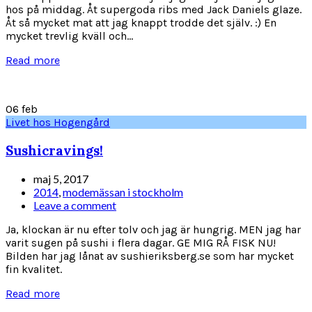
hos på middag. Åt supergoda ribs med Jack Daniels glaze.
Åt så mycket mat att jag knappt trodde det själv. :) En
mycket trevlig kväll och...
Read more
06
feb
Livet hos Hogengård
Sushicravings!
maj 5, 2017
2014
,
modemässan i stockholm
Leave a comment
Ja, klockan är nu efter tolv och jag är hungrig. MEN jag har
varit sugen på sushi i flera dagar. GE MIG RÅ FISK NU!
Bilden har jag lånat av sushieriksberg.se som har mycket
fin kvalitet.
Read more