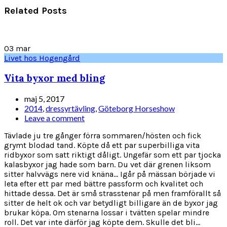
Related Posts
03
mar
Livet hos Hogengård
Vita byxor med bling
maj 5, 2017
2014
,
dressyrtävling
,
Göteborg Horseshow
Leave a comment
Tävlade ju tre gånger förra sommaren/hösten och fick
grymt blodad tand. Köpte då ett par superbilliga vita
ridbyxor som satt riktigt dåligt. Ungefär som ett par tjocka
kalasbyxor jag hade som barn. Du vet där grenen liksom
sitter halvvägs nere vid knäna... Igår på mässan började vi
leta efter ett par med bättre passform och kvalitet och
hittade dessa. Det är små strasstenar på men framförallt så
sitter de helt ok och var betydligt billigare än de byxor jag
brukar köpa. Om stenarna lossar i tvätten spelar mindre
roll. Det var inte därför jag köpte dem. Skulle det bli...