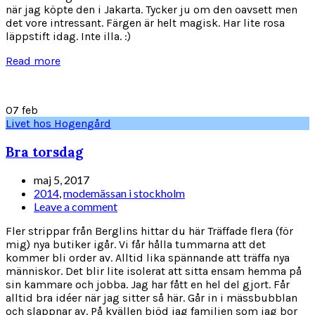
när jag köpte den i Jakarta. Tycker ju om den oavsett men
det vore intressant. Färgen är helt magisk. Har lite rosa
läppstift idag. Inte illa. :)
Read more
07
feb
Livet hos Hogengård
Bra torsdag
maj 5, 2017
2014
,
modemässan i stockholm
Leave a comment
Fler strippar från Berglins hittar du här Träffade flera (för
mig) nya butiker igår. Vi får hålla tummarna att det
kommer bli order av. Alltid lika spännande att träffa nya
människor. Det blir lite isolerat att sitta ensam hemma på
sin kammare och jobba. Jag har fått en hel del gjort. Får
alltid bra idéer när jag sitter så här. Går in i mässbubblan
och slappnar av. På kvällen bjöd jag familjen som jag bor