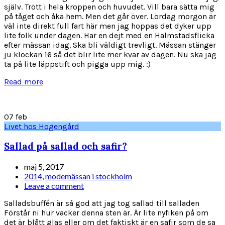
själv. Trött i hela kroppen och huvudet. Vill bara sätta mig
på tåget och åka hem. Men det går över. Lördag morgon är
väl inte direkt full fart här men jag hoppas det dyker upp
lite folk under dagen. Har en dejt med en Halmstadsflicka
efter mässan idag. Ska bli väldigt trevligt. Mässan stänger
ju klockan 16 så det blir lite mer kvar av dagen. Nu ska jag
ta på lite läppstift och pigga upp mig. :)
Read more
07
feb
Livet hos Hogengård
Sallad på sallad och safir?
maj 5, 2017
2014
,
modemässan i stockholm
Leave a comment
Salladsbuffén är så god att jag tog sallad till salladen
Förstår ni hur vacker denna sten är. Är lite nyfiken på om
det är blått glas eller om det faktiskt är en safir som de sa