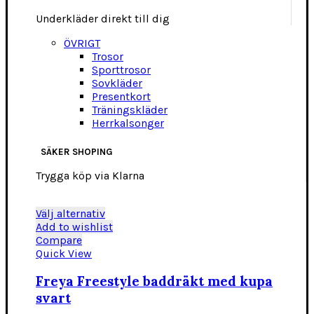
Underkläder direkt till dig
ÖVRIGT
Trosor
Sporttrosor
Sovkläder
Presentkort
Träningskläder
Herrkalsonger
SÄKER SHOPING
Trygga köp via Klarna
Den
Välj alternativ
här
Add to wishlist
produkten
Compare
har
Quick View
flera
varianter.
Freya Freestyle baddräkt med kupa
De
svart
olika