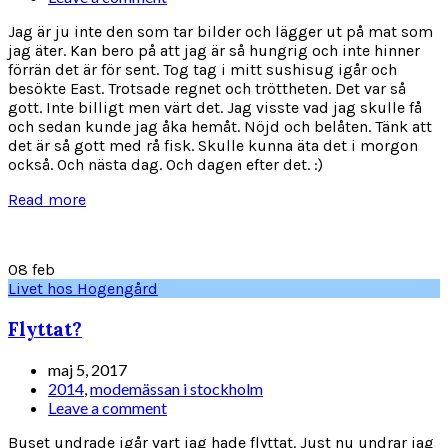
Jag är ju inte den som tar bilder och lägger ut på mat som
jag äter. Kan bero på att jag är så hungrig och inte hinner
förrän det är för sent. Tog tag i mitt sushisug igår och
besökte East. Trotsade regnet och tröttheten. Det var så
gott. Inte billigt men värt det. Jag visste vad jag skulle få
och sedan kunde jag åka hemåt. Nöjd och belåten. Tänk att
det är så gott med rå fisk. Skulle kunna äta det i morgon
också. Och nästa dag. Och dagen efter det. :)
Read more
08
feb
Livet hos Hogengård
Flyttat?
maj 5, 2017
2014
,
modemässan i stockholm
Leave a comment
Buset undrade igår vart jag hade flyttat. Just nu undrar jag