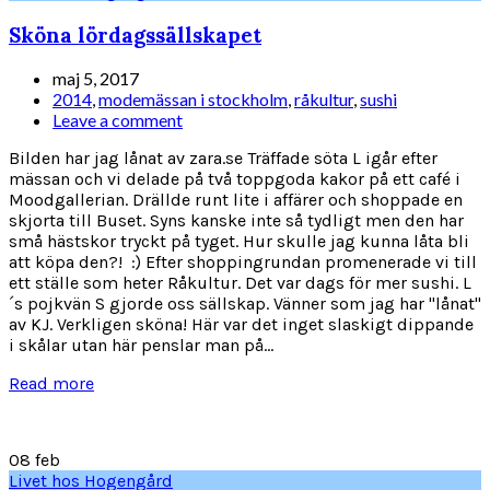
Sköna lördagssällskapet
maj 5, 2017
2014
,
modemässan i stockholm
,
råkultur
,
sushi
Leave a comment
Bilden har jag lånat av zara.se Träffade söta L igår efter
mässan och vi delade på två toppgoda kakor på ett café i
Moodgallerian. Drällde runt lite i affärer och shoppade en
skjorta till Buset. Syns kanske inte så tydligt men den har
små hästskor tryckt på tyget. Hur skulle jag kunna låta bli
att köpa den?! :) Efter shoppingrundan promenerade vi till
ett ställe som heter Råkultur. Det var dags för mer sushi. L
´s pojkvän S gjorde oss sällskap. Vänner som jag har "lånat"
av KJ. Verkligen sköna! Här var det inget slaskigt dippande
i skålar utan här penslar man på...
Read more
08
feb
Livet hos Hogengård