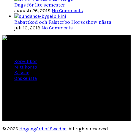
Dags för lite semester
augusti 26, 2018
No Comments
Rabattkod och Falsterbo Horseshow nästa
juli 10, 2018
No Comments
Länkar
Köpvillkor
Mitt konto
Kassan
Önskelista
Om Hogengård
GLANSBAGGEVÄGEN 3 444 46 Stenungsund
Phone: 070-661 01 06
Org Nr: 556145-2946
helene@hogengard.se
© 2026
Hogengård of Sweden
. All rights reserved