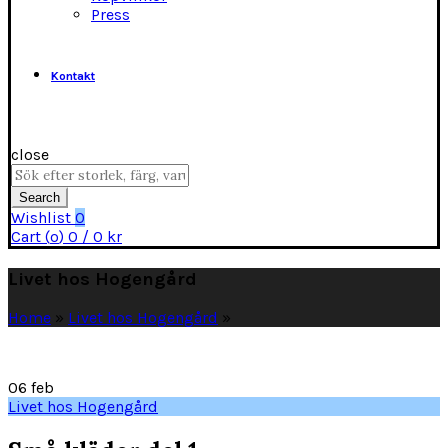
Press
Kontakt
close
Search
for:
Search
Wishlist
0
Cart (
o
)
0
/
0
kr
Livet hos Hogengård
Home
»
Livet hos Hogengård
»
06
feb
Livet hos Hogengård