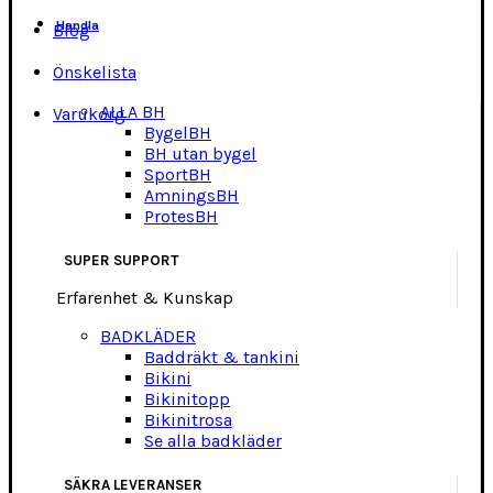
Handla
Blog
Önskelista
ALLA BH
Varukorg
BygelBH
BH utan bygel
SportBH
AmningsBH
ProtesBH
SUPER SUPPORT
Erfarenhet & Kunskap
BADKLÄDER
Baddräkt & tankini
Bikini
Bikinitopp
Bikinitrosa
Se alla badkläder
SÄKRA LEVERANSER