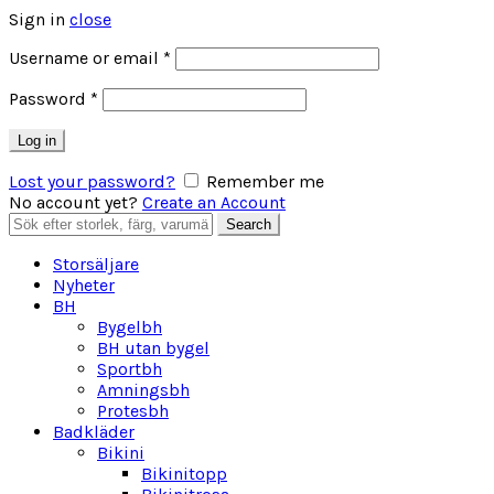
Sign in
close
Obligatoriskt
Username or email
*
Obligatoriskt
Password
*
Log in
Lost your password?
Remember me
No account yet?
Create an Account
Search
Search
for:
Storsäljare
Nyheter
BH
Bygelbh
BH utan bygel
Sportbh
Amningsbh
Protesbh
Badkläder
Bikini
Bikinitopp