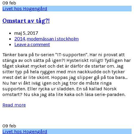
09
feb
Livet hos Hogengård
Omstart av tåg?!
maj 5, 2017
2014
,
modemässan i stockholm
Leave a comment
Tänker bara på tv-serien "IT-supporten". Har ni provat att
stänga av och sätta på igen?! Hysteriskt roligt! Tydligen har
tåget skakat mycket och det är därför de startar om. Jag
sitter typ på hela ryggen med min nackkudde och tycker
mest det är lite skönt. Hoppas jag slipper gå på toa bara...
Nu har vi åkt iväg igen och jag tror de måste ringa
supporten. Eller rycka ur sladden. En så kallad Norsk
omstart? Nu ska jag äta lite kaka och läsa serie-paraden.
Read more
09
feb
Livet hos Hogengård