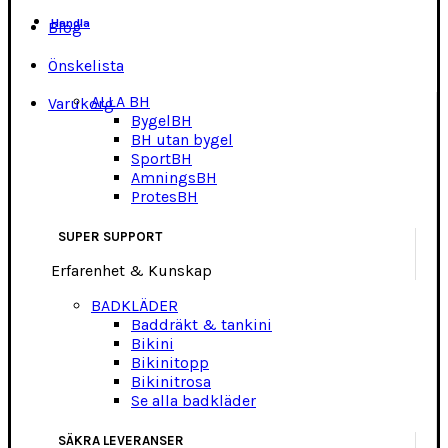
Handla
Blog
Önskelista
ALLA BH
Varukorg
BygelBH
BH utan bygel
SportBH
AmningsBH
ProtesBH
SUPER SUPPORT
Erfarenhet & Kunskap
BADKLÄDER
Baddräkt & tankini
Bikini
Bikinitopp
Bikinitrosa
Se alla badkläder
SÄKRA LEVERANSER