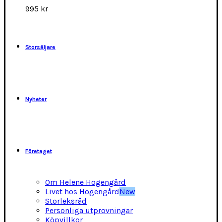
alternativen
995
kr
kan
väljas
på
produktsidan
Storsäljare
Nyheter
Företaget
Om Helene Hogengård
Livet hos Hogengård
New
Storleksråd
Personliga utprovningar
Köpvillkor