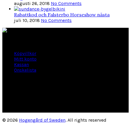
augusti 26, 2018
No Comments
Rabattkod och Falsterbo Horseshow nästa
juli 10, 2018
No Comments
Länkar
Köpvillkor
Mitt konto
Kassan
Önskelista
Om Hogengård
GLANSBAGGEVÄGEN 3 444 46 Stenungsund
Phone: 070-661 01 06
Org Nr: 556145-2946
helene@hogengard.se
© 2026
Hogengård of Sweden
. All rights reserved