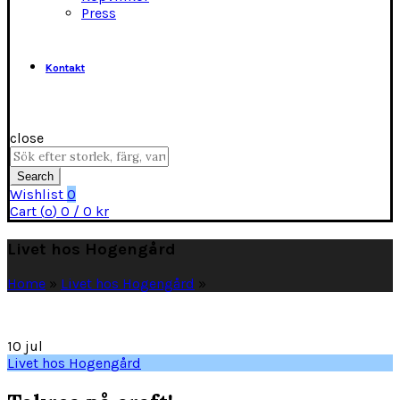
Press
Kontakt
close
Search
for:
Search
Wishlist
0
Cart (
o
)
0
/
0
kr
Livet hos Hogengård
Home
»
Livet hos Hogengård
»
10
jul
Livet hos Hogengård