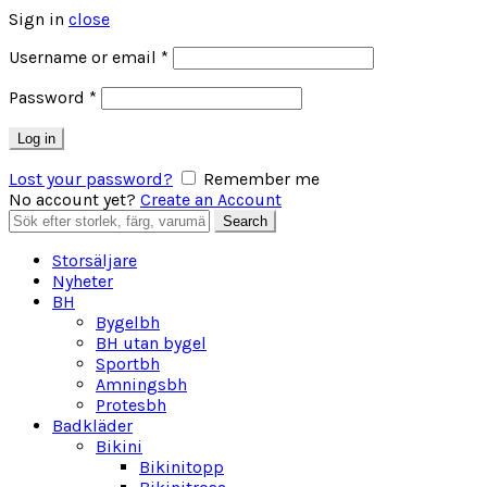
Sign in
close
Obligatoriskt
Username or email
*
Obligatoriskt
Password
*
Log in
Lost your password?
Remember me
No account yet?
Create an Account
Search
Search
for:
Storsäljare
Nyheter
BH
Bygelbh
BH utan bygel
Sportbh
Amningsbh
Protesbh
Badkläder
Bikini
Bikinitopp