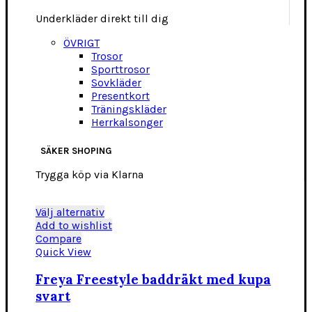
Underkläder direkt till dig
ÖVRIGT
Trosor
Sporttrosor
Sovkläder
Presentkort
Träningskläder
Herrkalsonger
SÄKER SHOPING
Trygga köp via Klarna
Den
Välj alternativ
här
Add to wishlist
produkten
Compare
har
Quick View
flera
varianter.
Freya Freestyle baddräkt med kupa
De
svart
olika