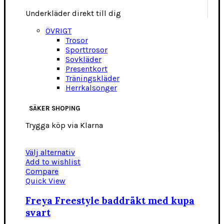
Underkläder direkt till dig
ÖVRIGT
Trosor
Sporttrosor
Sovkläder
Presentkort
Träningskläder
Herrkalsonger
SÄKER SHOPING
Trygga köp via Klarna
Den
Välj alternativ
här
Add to wishlist
produkten
Compare
har
Quick View
flera
varianter.
Freya Freestyle baddräkt med kupa
De
svart
olika