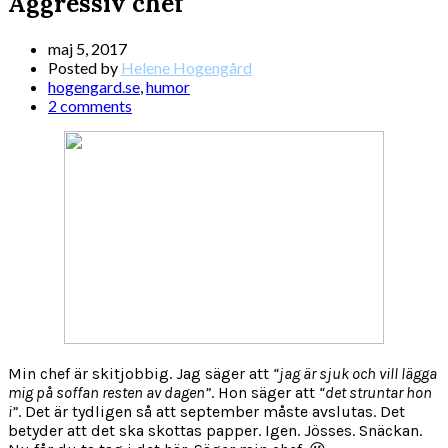
Aggressiv chef
maj 5, 2017
Posted by
Helene Hogengård
hogengard.se
,
humor
2 comments
Min chef är skitjobbig. Jag säger att
“jag är sjuk och vill lägga
mig på soffan resten av dagen”
. Hon säger att
“det struntar hon
i”
. Det är tydligen så att september måste avslutas. Det
betyder att det ska skottas papper. Igen. Jösses. Snäckan.