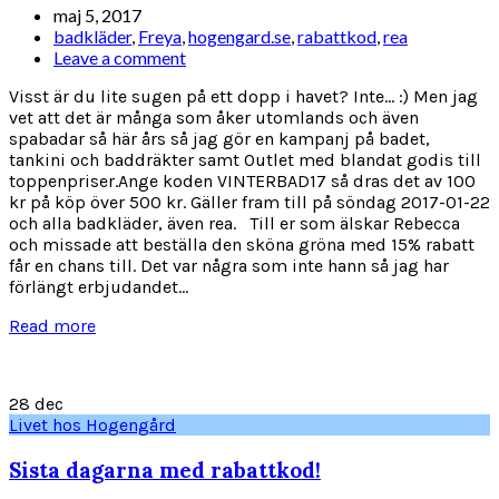
maj 5, 2017
badkläder
,
Freya
,
hogengard.se
,
rabattkod
,
rea
Leave a comment
Visst är du lite sugen på ett dopp i havet? Inte... :) Men jag
vet att det är många som åker utomlands och även
spabadar så här års så jag gör en kampanj på badet,
tankini och baddräkter samt Outlet med blandat godis till
toppenpriser.Ange koden VINTERBAD17 så dras det av 100
kr på köp över 500 kr. Gäller fram till på söndag 2017-01-22
och alla badkläder, även rea. Till er som älskar Rebecca
och missade att beställa den sköna gröna med 15% rabatt
får en chans till. Det var några som inte hann så jag har
förlängt erbjudandet...
Read more
28
dec
Livet hos Hogengård
Sista dagarna med rabattkod!