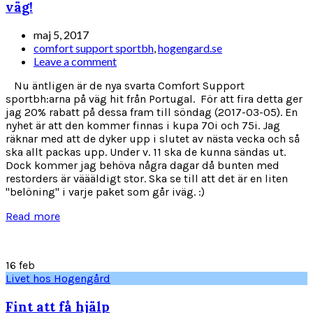
väg!
maj 5, 2017
comfort support sportbh
,
hogengard.se
Leave a comment
Nu äntligen är de nya svarta Comfort Support
sportbh:arna på väg hit från Portugal. För att fira detta ger
jag 20% rabatt på dessa fram till söndag (2017-03-05). En
nyhet är att den kommer finnas i kupa 70i och 75i. Jag
räknar med att de dyker upp i slutet av nästa vecka och så
ska allt packas upp. Under v. 11 ska de kunna sändas ut.
Dock kommer jag behöva några dagar då bunten med
restorders är väääldigt stor. Ska se till att det är en liten
"belöning" i varje paket som går iväg. :)
Read more
16
feb
Livet hos Hogengård
Fint att få hjälp