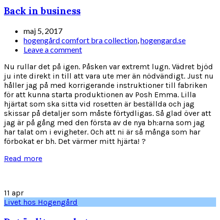
Back in business
maj 5, 2017
hogengård comfort bra collection
,
hogengard.se
Leave a comment
Nu rullar det på igen. Påsken var extremt lugn. Vädret bjöd
ju inte direkt in till att vara ute mer än nödvändigt. Just nu
håller jag på med korrigerande instruktioner till fabriken
för att kunna starta produktionen av Posh Emma. Lilla
hjärtat som ska sitta vid rosetten är beställda och jag
skissar på detaljer som måste förtydligas. Så glad över att
jag är på gång med den första av de nya bh:arna som jag
har talat om i evigheter. Och att ni är så många som har
förbokat er bh. Det värmer mitt hjärta! ?
Read more
11
apr
Livet hos Hogengård