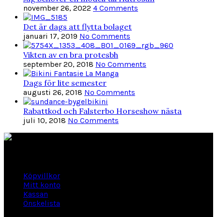
november 26, 2022
4 Comments
Det är dags att flytta bolaget
januari 17, 2019
No Comments
Vikten av en bra protesbh
september 20, 2018
No Comments
Dags för lite semester
augusti 26, 2018
No Comments
Rabattkod och Falsterbo Horseshow nästa
juli 10, 2018
No Comments
Länkar
Köpvillkor
Mitt konto
Kassan
Önskelista