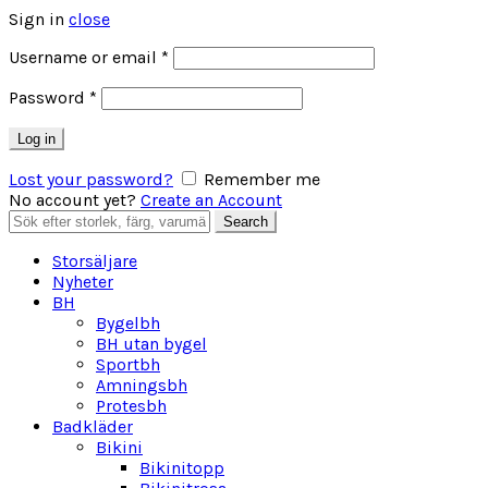
Sign in
close
Obligatoriskt
Username or email
*
Obligatoriskt
Password
*
Log in
Lost your password?
Remember me
No account yet?
Create an Account
Search
Search
for:
Storsäljare
Nyheter
BH
Bygelbh
BH utan bygel
Sportbh
Amningsbh
Protesbh
Badkläder
Bikini
Bikinitopp