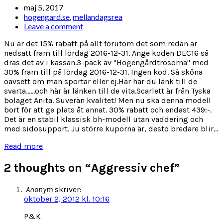
maj 5, 2017
hogengard.se
,
mellandagsrea
Leave a comment
Nu är det 15% rabatt på allt förutom det som redan är
nedsatt fram till lördag 2016-12-31. Ange koden DEC16 så
dras det av i kassan.3-pack av "Hogengårdtrosorna" med
30% fram till på lördag 2016-12-31. Ingen kod. Så sköna
oavsett om man sportar eller ej.Här har du länk till de
svarta......och här är länken till de vita.Scarlett är från Tyska
bolaget Anita. Suverän kvalitet! Men nu ska denna modell
bort för att ge plats åt annat. 30% rabatt och endast 439:-.
Det är en stabil klassisk bh-modell utan vaddering och
med sidosupport. Ju större kuporna är, desto bredare blir...
Read more
2 thoughts on “
Aggressiv chef
”
Anonym
skriver:
oktober 2, 2012 kl. 10:16
P&K