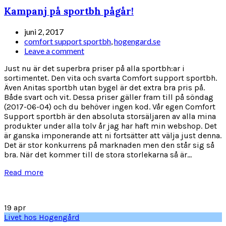
Kampanj på sportbh pågår!
juni 2, 2017
comfort support sportbh
,
hogengard.se
Leave a comment
Just nu är det superbra priser på alla sportbh:ar i
sortimentet. Den vita och svarta Comfort support sportbh.
Även Anitas sportbh utan bygel är det extra bra pris på.
Både svart och vit. Dessa priser gäller fram till på söndag
(2017-06-04) och du behöver ingen kod. Vår egen Comfort
Support sportbh är den absoluta storsäljaren av alla mina
produkter under alla tolv år jag har haft min webshop. Det
är ganska imponerande att ni fortsätter att välja just denna.
Det är stor konkurrens på marknaden men den står sig så
bra. När det kommer till de stora storlekarna så är...
Read more
19
apr
Livet hos Hogengård