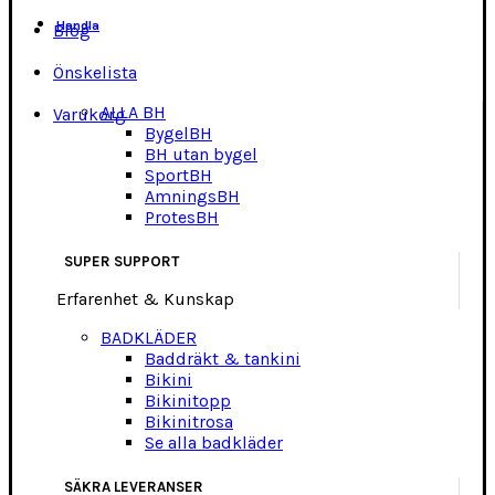
Handla
Blog
Önskelista
ALLA BH
Varukorg
BygelBH
BH utan bygel
SportBH
AmningsBH
ProtesBH
SUPER SUPPORT
Erfarenhet & Kunskap
BADKLÄDER
Baddräkt & tankini
Bikini
Bikinitopp
Bikinitrosa
Se alla badkläder
SÄKRA LEVERANSER