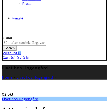
Press
Kontakt
close
Search
for:
Search
Wishlist
0
Cart (
o
)
0
/
0
kr
Livet hos Hogengård
Home
»
Livet hos Hogengård
»
02
okt
Livet hos Hogengård