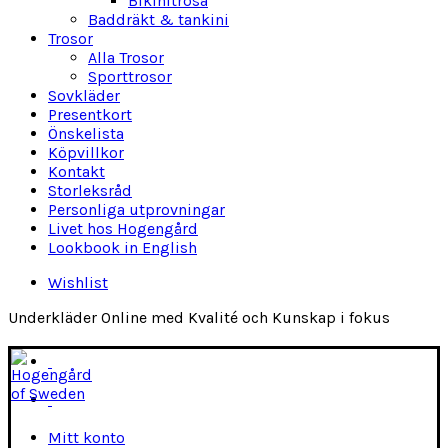
Bikinitrosa
Baddräkt & tankini
Trosor
Alla Trosor
Sporttrosor
Sovkläder
Presentkort
Önskelista
Köpvillkor
Kontakt
Storleksråd
Personliga utprovningar
Livet hos Hogengård
Lookbook in English
Wishlist
Underkläder Online med Kvalité och Kunskap i fokus
Mitt konto