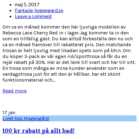
maj 5, 2017
Fantasie
,
hogengard.se
Leave a comment
Om ca en månad kommer den här ljuvliga modellen av
Rebecca Lace Cherry Red in i lager.Jag kommer ta in den
som en tillfällig gäst. Du kan alltså förbeställa den nu och
ca en månad framöver till rabatterat pris. Den matchande
trosan är helt ljuvlig med likadan spets som på bh:n. Om
du köper 3-pack av vår egen rid/sporttrosa så får du en
rejäl rabatt på 30%. Här är det länk till svart och här till vitt.
En trosa som många av mina kunder använder som en
vardagstrosa just för att den är hållbar, har ett skönt
funktionsmaterial och...
Read more
17
jan
Livet hos Hogengård
100 kr rabatt på allt bad!