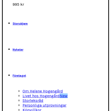
alternativen
995
kr
kan
väljas
på
produktsidan
Storsäljare
Nyheter
Företaget
Om Helene Hogengård
Livet hos Hogengård
New
Storleksråd
Personliga utprovningar
Köpvillkor