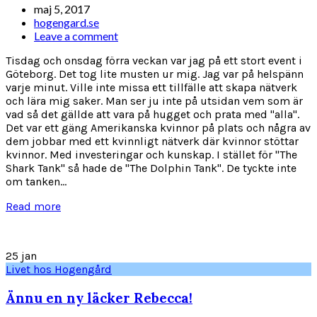
maj 5, 2017
hogengard.se
Leave a comment
Tisdag och onsdag förra veckan var jag på ett stort event i
Göteborg. Det tog lite musten ur mig. Jag var på helspänn
varje minut. Ville inte missa ett tillfälle att skapa nätverk
och lära mig saker. Man ser ju inte på utsidan vem som är
vad så det gällde att vara på hugget och prata med "alla".
Det var ett gäng Amerikanska kvinnor på plats och några av
dem jobbar med ett kvinnligt nätverk där kvinnor stöttar
kvinnor. Med investeringar och kunskap. I stället för "The
Shark Tank" så hade de "The Dolphin Tank". De tyckte inte
om tanken...
Read more
25
jan
Livet hos Hogengård
Ännu en ny läcker Rebecca!