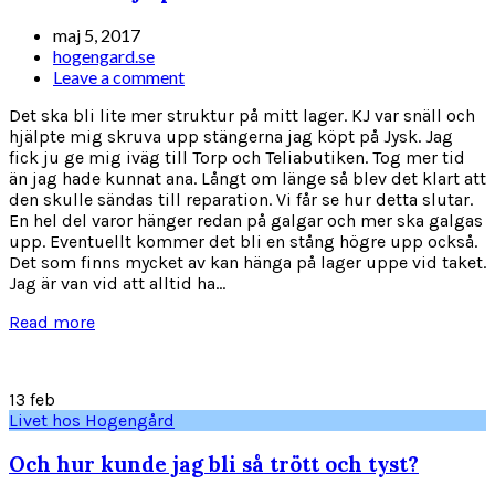
maj 5, 2017
hogengard.se
Leave a comment
Det ska bli lite mer struktur på mitt lager. KJ var snäll och
hjälpte mig skruva upp stängerna jag köpt på Jysk. Jag
fick ju ge mig iväg till Torp och Teliabutiken. Tog mer tid
än jag hade kunnat ana. Långt om länge så blev det klart att
den skulle sändas till reparation. Vi får se hur detta slutar.
En hel del varor hänger redan på galgar och mer ska galgas
upp. Eventuellt kommer det bli en stång högre upp också.
Det som finns mycket av kan hänga på lager uppe vid taket.
Jag är van vid att alltid ha...
Read more
13
feb
Livet hos Hogengård
Och hur kunde jag bli så trött och tyst?