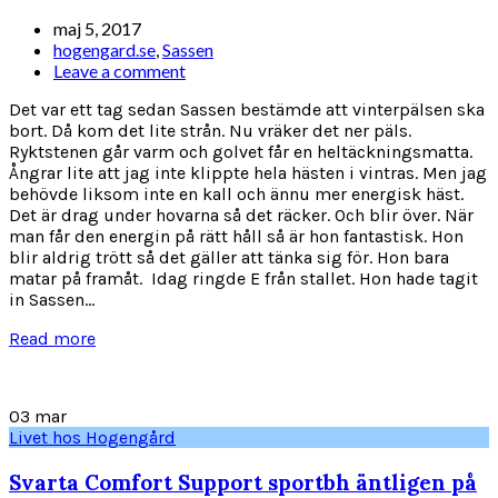
maj 5, 2017
hogengard.se
,
Sassen
Leave a comment
Det var ett tag sedan Sassen bestämde att vinterpälsen ska
bort. Då kom det lite strån. Nu vräker det ner päls.
Ryktstenen går varm och golvet får en heltäckningsmatta.
Ångrar lite att jag inte klippte hela hästen i vintras. Men jag
behövde liksom inte en kall och ännu mer energisk häst.
Det är drag under hovarna så det räcker. Och blir över. När
man får den energin på rätt håll så är hon fantastisk. Hon
blir aldrig trött så det gäller att tänka sig för. Hon bara
matar på framåt. Idag ringde E från stallet. Hon hade tagit
in Sassen...
Read more
03
mar
Livet hos Hogengård
Svarta Comfort Support sportbh äntligen på