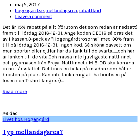
maj 5, 2017
hogengard.se
,
mellandagsrea
,
rabattkod
Leave a comment
Det är 15% rabatt på allt (förutom det som redan är nedsatt)
fram till lördag 2016-12-31. Ange koden DEC16 så dras det
av i kassan.3-pack av "Hogengårdtrosorna" med 30% fram
till på lördag 2016-12-31. Ingen kod. Så sköna oavsett om
man sportar eller ej.Här har du länk till de svarta......och här
är länken till de vita.Och missa inte ljuvligaste nattlinnet
och pyjamasen från Freya. Nattlinnet i M B-DD ska komma
in nu i årsskiftet. Det finns en ficka på insidan som håller
brösten på plats. Kan inte tänka mig att ha boobsen på
lösen i en T-shirt längre. :)...
Read more
26
dec
Livet hos Hogengård
Typ mellandagsrea?