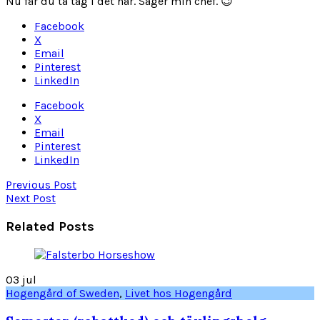
Nu får du ta tag i det här. Säger min chef. 😉
Facebook
X
Email
Pinterest
LinkedIn
Facebook
X
Email
Pinterest
LinkedIn
Previous Post
Next Post
Related Posts
03
jul
Hogengård of Sweden
,
Livet hos Hogengård