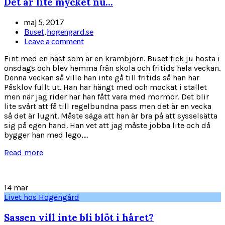
Det är lite mycket nu…
maj 5, 2017
Buset
,
hogengard.se
Leave a comment
Fint med en häst som är en krambjörn. Buset fick ju hosta i
onsdags och blev hemma från skola och fritids hela veckan.
Denna veckan så ville han inte gå till fritids så han har
Påsklov fullt ut. Han har hängt med och mockat i stallet
men när jag rider har han fått vara med mormor. Det blir
lite svårt att få till regelbundna pass men det är en vecka
så det är lugnt. Måste säga att han är bra på att sysselsätta
sig på egen hand. Han vet att jag måste jobba lite och då
bygger han med lego,...
Read more
14
mar
Livet hos Hogengård
Sassen vill inte bli blöt i håret?