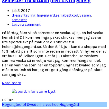
Semester (rabattkod) och tävlingshelg
juli 3, 2017
dressyrtävling
,
hogengard.se
,
rabattkod
,
Sassen
,
semester
Leave a comment
På lördag åker vi på semester en vecka. Oj oj, en hel vecka
hemifrån! Då kommer inga paket skickas men jag svarar
lite sporadiskt på mail om du skriver till
helene@hogengard.se. Så den 8-16 juli kan du shoppa med
15% rabatt på allt som inte redan är nedsatt. Vi hyr en del av
ett hus i Höllviken igen. Det är ju Falsterbo Horseshow
samma vecka så ni vet ju vart jag kommer hänga en del.
Har en väninna som har en toppfin unghäst kvalad som jag
måste se. Och så har jag ett gott gäng Skåningar på plats
som jag ska...
Read more
02
jun
Hogengård of Sweden
,
Livet hos Hogengård