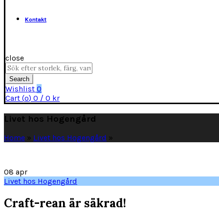
Kontakt
close
Search
for:
Search
Wishlist
0
Cart (
o
)
0
/
0
kr
Livet hos Hogengård
Home
»
Livet hos Hogengård
»
08
apr
Livet hos Hogengård
Craft-rean är säkrad!