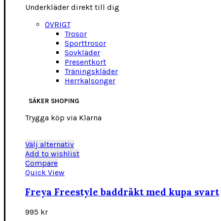
Underkläder direkt till dig
ÖVRIGT
Trosor
Sporttrosor
Sovkläder
Presentkort
Träningskläder
Herrkalsonger
SÄKER SHOPING
Trygga köp via Klarna
Den
Välj alternativ
här
Add to wishlist
produkten
Compare
har
Quick View
flera
varianter.
Freya Freestyle baddräkt med kupa svart
De
olika
995
kr
alternativen