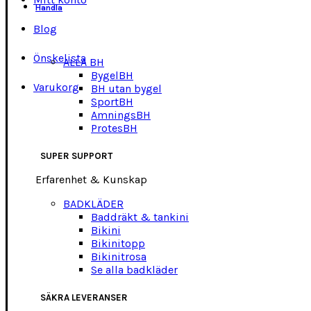
Handla
Blog
Önskelista
ALLA BH
BygelBH
Varukorg
BH utan bygel
SportBH
AmningsBH
ProtesBH
SUPER SUPPORT
Erfarenhet & Kunskap
BADKLÄDER
Baddräkt & tankini
Bikini
Bikinitopp
Bikinitrosa
Se alla badkläder
SÄKRA LEVERANSER