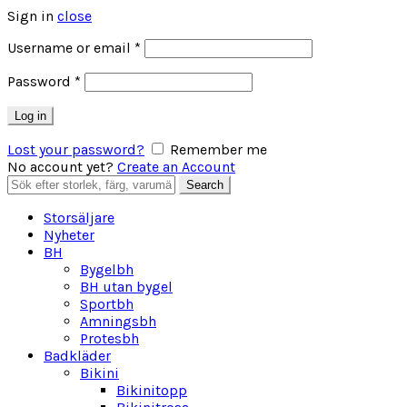
Sign in
close
Obligatoriskt
Username or email
*
Obligatoriskt
Password
*
Log in
Lost your password?
Remember me
No account yet?
Create an Account
Search
Search
for:
Storsäljare
Nyheter
BH
Bygelbh
BH utan bygel
Sportbh
Amningsbh
Protesbh
Badkläder
Bikini
Bikinitopp