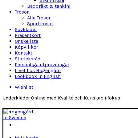
Bikinitrosa
Baddräkt & tankini
Trosor
Alla Trosor
Sporttrosor
Sovkläder
Presentkort
Önskelista
Köpvillkor
Kontakt
Storleksråd
Personliga utprovningar
Livet hos Hogengård
Lookbook in English
Wishlist
Underkläder Online med Kvalité och Kunskap i fokus
Mitt konto