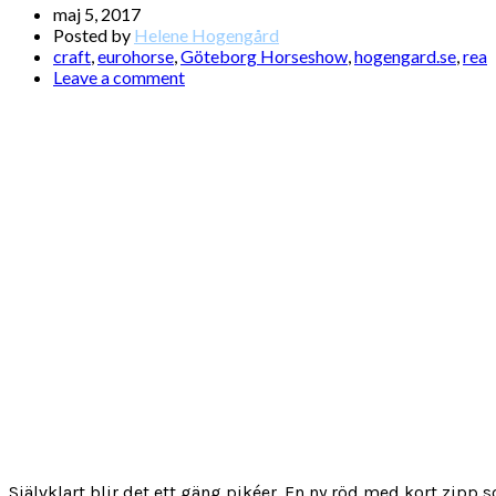
maj 5, 2017
Posted by
Helene Hogengård
craft
,
eurohorse
,
Göteborg Horseshow
,
hogengard.se
,
rea
Leave a comment
Självklart blir det ett gäng pikéer. En ny röd med kort zipp 