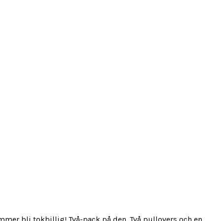
mmer bli tokbillig! Två-pack på den. Två pullovers och en