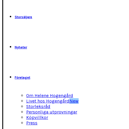
kan
väljas
på
Storsäljare
produktsidan
Nyheter
Företaget
Om Helene Hogengård
Livet hos Hogengård
New
Storleksråd
Personliga utprovningar
Köpvillkor
Press