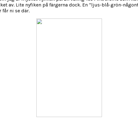
av. Lite nyfiken på färgerna dock. En “ljus-blå-grön-någonting
får ni se där.