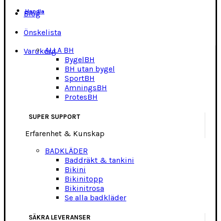
Handla
Blog
Önskelista
ALLA BH
Varukorg
BygelBH
BH utan bygel
SportBH
AmningsBH
ProtesBH
SUPER SUPPORT
Erfarenhet & Kunskap
BADKLÄDER
Baddräkt & tankini
Bikini
Bikinitopp
Bikinitrosa
Se alla badkläder
SÄKRA LEVERANSER