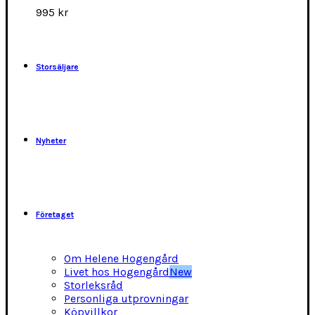
alternativen
995
kr
kan
väljas
på
produktsidan
Storsäljare
Nyheter
Företaget
Om Helene Hogengård
Livet hos Hogengård
New
Storleksråd
Personliga utprovningar
Köpvillkor