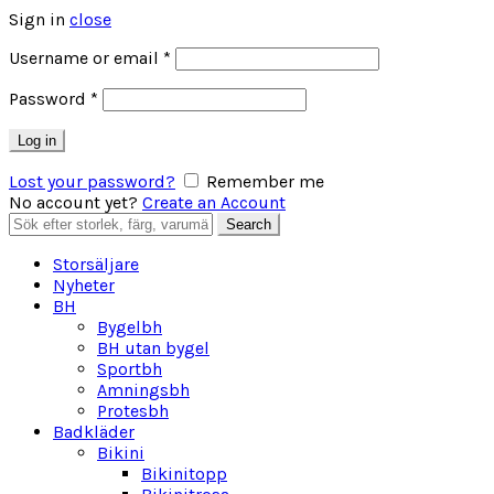
Sign in
close
Obligatoriskt
Username or email
*
Obligatoriskt
Password
*
Log in
Lost your password?
Remember me
No account yet?
Create an Account
Search
Search
for:
Storsäljare
Nyheter
BH
Bygelbh
BH utan bygel
Sportbh
Amningsbh
Protesbh
Badkläder
Bikini
Bikinitopp