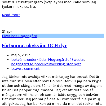
Svett & Etikettprogram (svtplay.se) med Kalle som jag
tycker ni ska se. Nu.
Read more
21
apr
Livet hos Hogengård
Förbannat obekväm OCH dyr
maj 5, 2017
bekväma underkläder
,
Hogengård of Sweden
,
hogengard.se
,
produktutveckling
,
stor byst
Leave a comment
Jag tänker inte avslöja vilket märke jag har provat. Det är
inte min stil. Men efter max tio minuter vill jag bara krypa
ut den och slänga den. Så här är det med många av dagens
bh:ar. Det peppar mig massor. Jag vet att det finns så
många som vill ha en bh som är både snygg och bekväm.
Det kommer. Jag jobbar på det. Ni kommer få hjälpa mig
att lyckas. Jag har banken på min sida men det räcker inte.