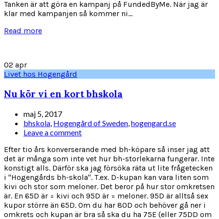
Tanken är att göra en kampanj på FundedByMe. När jag är
klar med kampanjen så kommer ni...
Read more
02
apr
Livet hos Hogengård
Nu kör vi en kort bhskola
maj 5, 2017
bhskola
,
Hogengård of Sweden
,
hogengard.se
Leave a comment
Efter tio års konverserande med bh-köpare så inser jag att
det är många som inte vet hur bh-storlekarna fungerar. Inte
konstigt alls. Därför ska jag försöka räta ut lite frågetecken
i "Hogengårds bh-skola". T.ex. D-kupan kan vara liten som
kivi och stor som meloner. Det beror på hur stor omkretsen
är. En 65D är = kivi och 95D är = meloner. 95D är alltså sex
kupor större än 65D. Om du har 80D och behöver gå ner i
omkrets och kupan är bra så ska du ha 75E (eller 75DD om