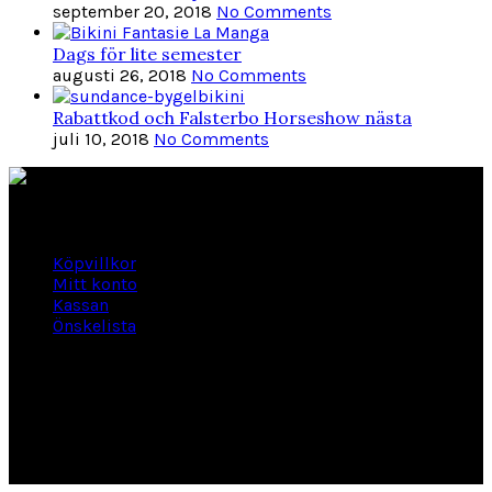
september 20, 2018
No Comments
Dags för lite semester
augusti 26, 2018
No Comments
Rabattkod och Falsterbo Horseshow nästa
juli 10, 2018
No Comments
Länkar
Köpvillkor
Mitt konto
Kassan
Önskelista
Om Hogengård
GLANSBAGGEVÄGEN 3 444 46 Stenungsund
Phone: 070-661 01 06
Org Nr: 556145-2946
helene@hogengard.se