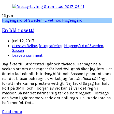
12
jun
Hogengård of Sweden
,
Livet hos Hogengård
En blå rosett!
juni 12, 2017
dressyrtävling
,
fotografering
,
Hogengård of Sweden
,
Sassen
Leave a comment
Jag åkte till Strömstad igår och tävlade. Har sagt hela
veckan att om det regnar för bedrövligt så åker jag inte. Det
är inte kul när allt blir dyngblött och Sassen tycker inte om
när det blåser och regnar. Vilket jag förstår. Resa så långt
för att inte kunna prestera vettigt. Nej tack! Så jag har haft
koll på SMHI och i början av veckan så var det regn i
massor. Så när det närmar sig tar de bort regnet. I lördags
och även i går morse visade det noll regn. De kunde inte ha
haft mer fel. Det...
Read more