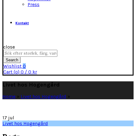
Press
Kontakt
close
Search
for:
Search
Wishlist
0
Cart (
o
)
0
/
0
kr
Livet hos Hogengård
Home
»
Livet hos Hogengård
»
17
jul
Livet hos Hogengård