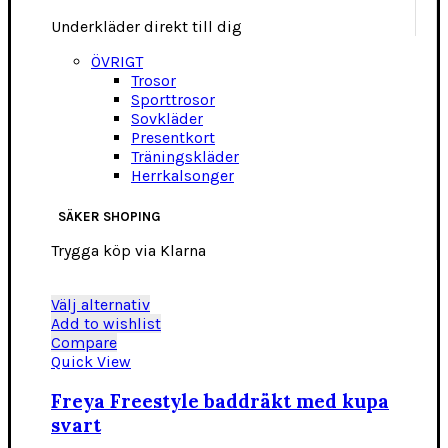
Underkläder direkt till dig
ÖVRIGT
Trosor
Sporttrosor
Sovkläder
Presentkort
Träningskläder
Herrkalsonger
SÄKER SHOPING
Trygga köp via Klarna
Den
Välj alternativ
här
Add to wishlist
produkten
Compare
har
Quick View
flera
varianter.
Freya Freestyle baddräkt med kupa
De
svart
olika