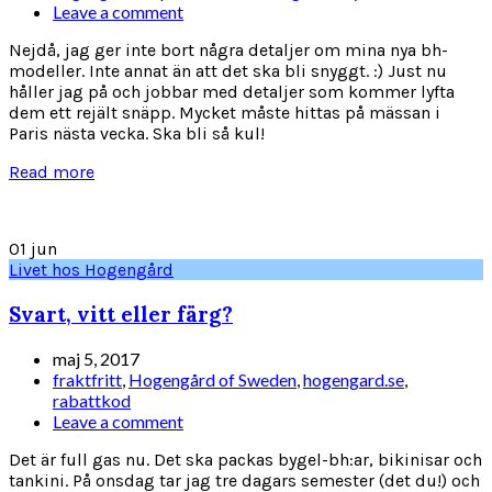
Leave a comment
Nejdå, jag ger inte bort några detaljer om mina nya bh-
modeller. Inte annat än att det ska bli snyggt. :) Just nu
håller jag på och jobbar med detaljer som kommer lyfta
dem ett rejält snäpp. Mycket måste hittas på mässan i
Paris nästa vecka. Ska bli så kul!
Read more
01
jun
Livet hos Hogengård
Svart, vitt eller färg?
maj 5, 2017
fraktfritt
,
Hogengård of Sweden
,
hogengard.se
,
rabattkod
Leave a comment
Det är full gas nu. Det ska packas bygel-bh:ar, bikinisar och
tankini. På onsdag tar jag tre dagars semester (det du!) och