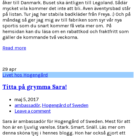
åker till Danmark. Buset ska äntligen till Legoland. Sådär
mycket vila kommer det inte att bli. Även äventyrsbad står
på listan. Tur jag har stabila badkläder från Freya. :) Och på
måndag så ger jag mig av till fabriken som syr vår nya
sportis som du snart kommer få veta mer om. På
hemsidan kan du läsa om en rabattkod och fraktfritt som
gäller de kommande två veckorna.
Read more
29
apr
Livet hos Hogengård
Titta på grymma Sara!
maj 5, 2017
ambassadör
,
Hogengård of Sweden
Leave a comment
Sara är ambassadör för Hogengård of Sweden. Mest för att
hon är en ljuvlig varelse. Stark. Smart. Snäll. Läs mer om
denna sköna tjej i hennes blogg. Hon har också gjort ett