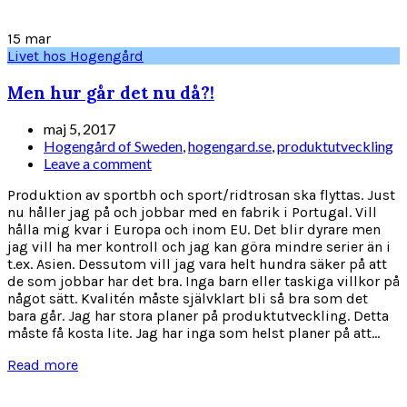
15
mar
Livet hos Hogengård
Men hur går det nu då?!
maj 5, 2017
Hogengård of Sweden
,
hogengard.se
,
produktutveckling
Leave a comment
Produktion av sportbh och sport/ridtrosan ska flyttas. Just
nu håller jag på och jobbar med en fabrik i Portugal. Vill
hålla mig kvar i Europa och inom EU. Det blir dyrare men
jag vill ha mer kontroll och jag kan göra mindre serier än i
t.ex. Asien. Dessutom vill jag vara helt hundra säker på att
de som jobbar har det bra. Inga barn eller taskiga villkor på
något sätt. Kvalitén måste självklart bli så bra som det
bara går. Jag har stora planer på produktutveckling. Detta
måste få kosta lite. Jag har inga som helst planer på att...
Read more