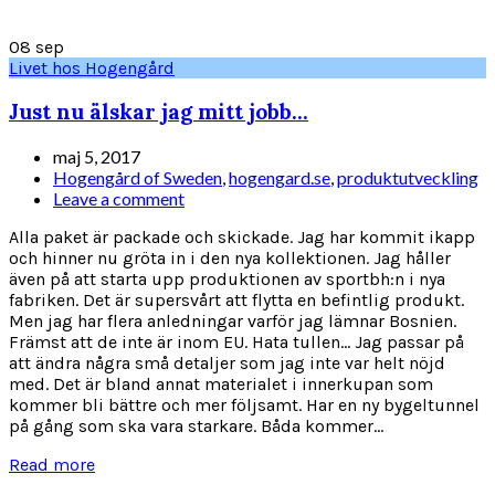
08
sep
Livet hos Hogengård
Just nu älskar jag mitt jobb…
maj 5, 2017
Hogengård of Sweden
,
hogengard.se
,
produktutveckling
Leave a comment
Alla paket är packade och skickade. Jag har kommit ikapp
och hinner nu gröta in i den nya kollektionen. Jag håller
även på att starta upp produktionen av sportbh:n i nya
fabriken. Det är supersvårt att flytta en befintlig produkt.
Men jag har flera anledningar varför jag lämnar Bosnien.
Främst att de inte är inom EU. Hata tullen... Jag passar på
att ändra några små detaljer som jag inte var helt nöjd
med. Det är bland annat materialet i innerkupan som
kommer bli bättre och mer följsamt. Har en ny bygeltunnel
på gång som ska vara starkare. Båda kommer...
Read more