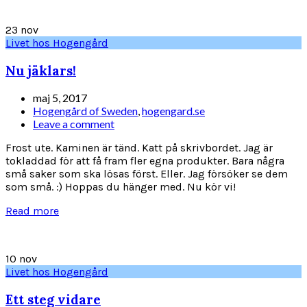
23
nov
Livet hos Hogengård
Nu jäklars!
maj 5, 2017
Hogengård of Sweden
,
hogengard.se
Leave a comment
Frost ute. Kaminen är tänd. Katt på skrivbordet. Jag är
tokladdad för att få fram fler egna produkter. Bara några
små saker som ska lösas först. Eller. Jag försöker se dem
som små. :) Hoppas du hänger med. Nu kör vi!
Read more
10
nov
Livet hos Hogengård
Ett steg vidare