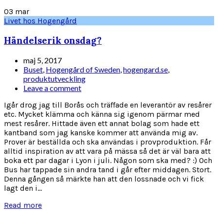
03
mar
Livet hos Hogengård
Händelserik onsdag?
maj 5, 2017
Buset
,
Hogengård of Sweden
,
hogengard.se
,
produktutveckling
Leave a comment
Igår drog jag till Borås och träffade en leverantör av resårer
etc. Mycket klämma och känna sig igenom pärmar med
mest resårer. Hittade även ett annat bolag som hade ett
kantband som jag kanske kommer att använda mig av.
Prover är beställda och ska användas i provproduktion. Får
alltid inspiration av att vara på mässa så det är väl bara att
boka ett par dagar i Lyon i juli. Någon som ska med? :) Och
Bus har tappade sin andra tand i går efter middagen. Stort.
Denna gången så märkte han att den lossnade och vi fick
lagt den i...
Read more