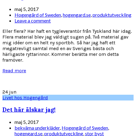
maj 5, 2017
Hogengård of Sweden
,
hogengard.se
,
produktutveckling
Leave a comment
Eller flera? Har haft en tygleverantör från Tyskland här idag.
Flera material blev jag väldigt sugen på. Två material gav
mig idéer om en helt ny sportbh. Så har jag haft ett
megatrevligt samtal med en av Sveriges bästa och
härligaste ryttarinnor. Kommer berätta mer om detta
framöver.
Read more
24
jun
Livet hos Hogengård
Det här älskar jag!
maj 5, 2017
bekväma underkläder
,
Hogengård of Sweden
,
hogengard.se
,
produktutveckling
,
stor byst