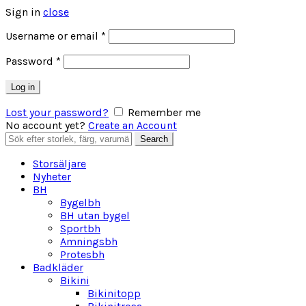
Sign in
close
Obligatoriskt
Username or email
*
Obligatoriskt
Password
*
Log in
Lost your password?
Remember me
No account yet?
Create an Account
Search
Search
for:
Storsäljare
Nyheter
BH
Bygelbh
BH utan bygel
Sportbh
Amningsbh
Protesbh
Badkläder
Bikini
Bikinitopp