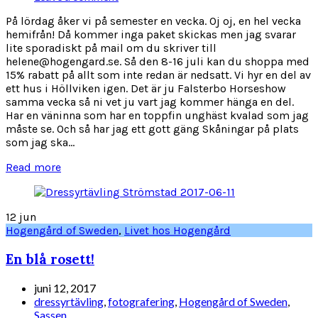
På lördag åker vi på semester en vecka. Oj oj, en hel vecka
hemifrån! Då kommer inga paket skickas men jag svarar
lite sporadiskt på mail om du skriver till
helene@hogengard.se. Så den 8-16 juli kan du shoppa med
15% rabatt på allt som inte redan är nedsatt. Vi hyr en del av
ett hus i Höllviken igen. Det är ju Falsterbo Horseshow
samma vecka så ni vet ju vart jag kommer hänga en del.
Har en väninna som har en toppfin unghäst kvalad som jag
måste se. Och så har jag ett gott gäng Skåningar på plats
som jag ska...
Read more
12
jun
Hogengård of Sweden
,
Livet hos Hogengård
En blå rosett!
juni 12, 2017
dressyrtävling
,
fotografering
,
Hogengård of Sweden
,
Sassen