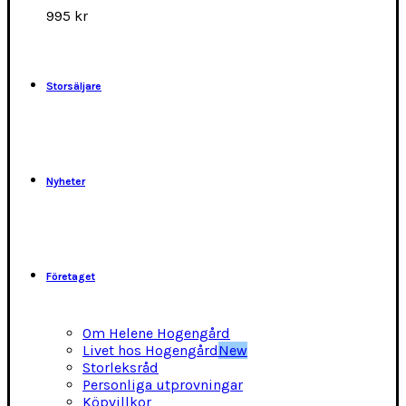
alternativen
995
kr
kan
väljas
på
produktsidan
Storsäljare
Nyheter
Företaget
Om Helene Hogengård
Livet hos Hogengård
New
Storleksråd
Personliga utprovningar
Köpvillkor