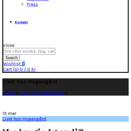
Press
Kontakt
close
Search
for:
Search
Wishlist
0
Cart (
o
)
0
/
0
kr
Livet hos Hogengård
Home
»
Livet hos Hogengård
»
15
mar
Livet hos Hogengård