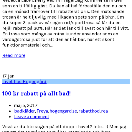
Rebecca Lace Cherry Red in i lager.Jag kommer ta in den
som en tillfällig gäst. Du kan alltså förbeställa den nu och
ca en månad framöver till rabatterat pris. Den matchande
trosan är helt ljuvlig med likadan spets som på bh:n. Om
du köper 3-pack av vår egen rid/sporttrosa så får du en
rejäl rabatt på 30%. Här är det länk till svart och här till vitt.
En trosa som många av mina kunder använder som en
vardagstrosa just för att den är hållbar, har ett skönt
funktionsmaterial och...
Read more
17
jan
Livet hos Hogengård
100 kr rabatt på allt bad!
maj 5, 2017
badkläder
,
Freya
,
hogengard.se
,
rabattkod
,
rea
Leave a comment
Visst är du lite sugen på ett dopp i havet? Inte... :) Men jag