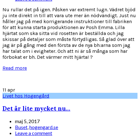
Nu rullar det på igen. Påsken var extremt lugn. Vädret bjöd
ju inte direkt in till att vara ute mer än nödvändigt. Just nu
håller jag på med korrigerande instruktioner till fabriken
för att kunna starta produktionen av Posh Emma. Lilla
hjärtat som ska sitta vid rosetten är beställda och jag
skissar på detaljer som måste förtydligas. Så glad över att
jag är på gång med den första av de nya bh:arna som jag
har talat om i evigheter. Och att ni är så många som har
förbokat er bh. Det värmer mitt hjärta! ?
Read more
11
apr
Livet hos Hogengård
Det är lite mycket nu…
maj 5, 2017
Buset
,
hogengard.se
Leave a comment