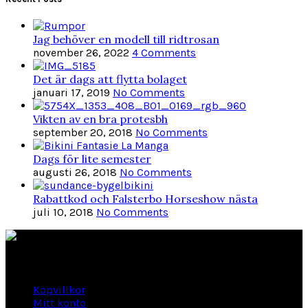
Jag behöver en modell till ridtrosan
november 26, 2022
4 Comments
Det är dags att flytta bolaget
januari 17, 2019
No Comments
Vikten av en bra protesbh
september 20, 2018
No Comments
Dags för lite semester
augusti 26, 2018
No Comments
Rabattkod och Falsterbo Horseshow nästa
juli 10, 2018
No Comments
Länkar
Köpvillkor
Mitt konto