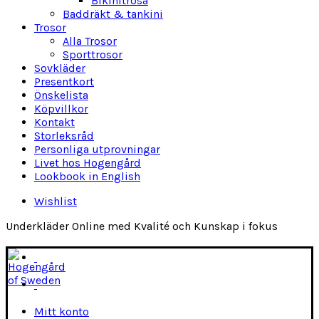
Bikinitrosa
Baddräkt & tankini
Trosor
Alla Trosor
Sporttrosor
Sovkläder
Presentkort
Önskelista
Köpvillkor
Kontakt
Storleksråd
Personliga utprovningar
Livet hos Hogengård
Lookbook in English
Wishlist
Underkläder Online med Kvalité och Kunskap i fokus
Mitt konto