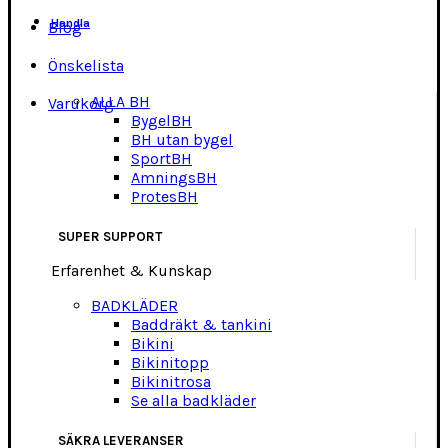
Handla
Blog
Önskelista
ALLA BH
Varukorg
BygelBH
BH utan bygel
SportBH
AmningsBH
ProtesBH
SUPER SUPPORT
Erfarenhet & Kunskap
BADKLÄDER
Baddräkt & tankini
Bikini
Bikinitopp
Bikinitrosa
Se alla badkläder
SÄKRA LEVERANSER