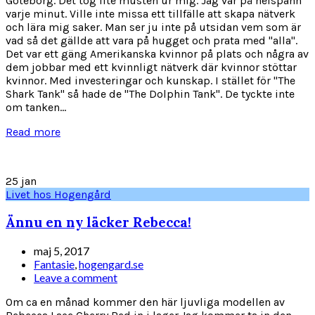
Göteborg. Det tog lite musten ur mig. Jag var på helspänn
varje minut. Ville inte missa ett tillfälle att skapa nätverk
och lära mig saker. Man ser ju inte på utsidan vem som är
vad så det gällde att vara på hugget och prata med "alla".
Det var ett gäng Amerikanska kvinnor på plats och några av
dem jobbar med ett kvinnligt nätverk där kvinnor stöttar
kvinnor. Med investeringar och kunskap. I stället för "The
Shark Tank" så hade de "The Dolphin Tank". De tyckte inte
om tanken...
Read more
25
jan
Livet hos Hogengård
Ännu en ny läcker Rebecca!
maj 5, 2017
Fantasie
,
hogengard.se
Leave a comment
Om ca en månad kommer den här ljuvliga modellen av