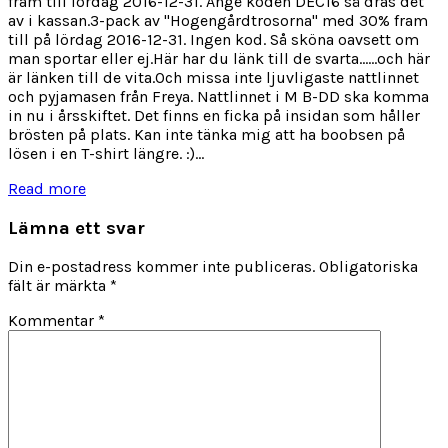
fram till lördag 2016-12-31. Ange koden DEC16 så dras det
av i kassan.3-pack av "Hogengårdtrosorna" med 30% fram
till på lördag 2016-12-31. Ingen kod. Så sköna oavsett om
man sportar eller ej.Här har du länk till de svarta......och här
är länken till de vita.Och missa inte ljuvligaste nattlinnet
och pyjamasen från Freya. Nattlinnet i M B-DD ska komma
in nu i årsskiftet. Det finns en ficka på insidan som håller
brösten på plats. Kan inte tänka mig att ha boobsen på
lösen i en T-shirt längre. :)...
Read more
Lämna ett svar
Din e-postadress kommer inte publiceras.
Obligatoriska
fält är märkta
*
Kommentar
*