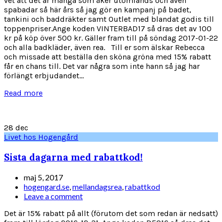
vet att det är många som åker utomlands och även
spabadar så här års så jag gör en kampanj på badet,
tankini och baddräkter samt Outlet med blandat godis till
toppenpriser.Ange koden VINTERBAD17 så dras det av 100
kr på köp över 500 kr. Gäller fram till på söndag 2017-01-22
och alla badkläder, även rea. Till er som älskar Rebecca
och missade att beställa den sköna gröna med 15% rabatt
får en chans till. Det var några som inte hann så jag har
förlängt erbjudandet...
Read more
28
dec
Livet hos Hogengård
Sista dagarna med rabattkod!
maj 5, 2017
hogengard.se
,
mellandagsrea
,
rabattkod
Leave a comment
Det är 15% rabatt på allt (förutom det som redan är nedsatt)