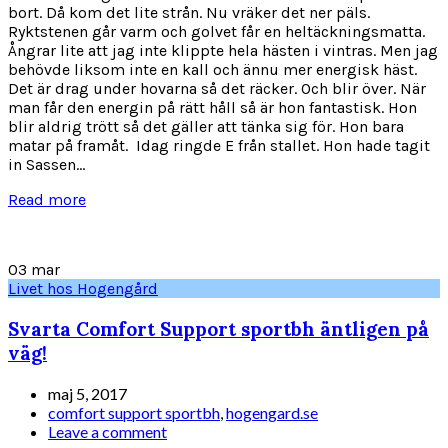
bort. Då kom det lite strån. Nu vräker det ner päls.
Ryktstenen går varm och golvet får en heltäckningsmatta.
Ångrar lite att jag inte klippte hela hästen i vintras. Men jag
behövde liksom inte en kall och ännu mer energisk häst.
Det är drag under hovarna så det räcker. Och blir över. När
man får den energin på rätt håll så är hon fantastisk. Hon
blir aldrig trött så det gäller att tänka sig för. Hon bara
matar på framåt. Idag ringde E från stallet. Hon hade tagit
in Sassen...
Read more
03
mar
Livet hos Hogengård
Svarta Comfort Support sportbh äntligen på
väg!
maj 5, 2017
comfort support sportbh
,
hogengard.se
Leave a comment