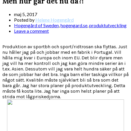
Men hur går det nu då?!
maj 5, 2017
Posted by
Helene Hogengård
Hogengård of Sweden
,
hogengard.se
,
produktutveckling
Leave a comment
Produktion av sportbh och sport/ridtrosan ska flyttas. Just
nu håller jag på och jobbar med en fabrik i Portugal. Vill
hålla mig kvar i Europa och inom EU. Det blir dyrare men
jag vill ha mer kontroll och jag kan göra mindre serier än i
t.ex. Asien. Dessutom vill jag vara helt hundra säker på att
de som jobbar har det bra. Inga barn eller taskiga villkor på
något sätt. Kvalitén måste självklart bli så bra som det
bara går. Jag har stora planer på produktutveckling. Detta
måste få kosta lite. Jag har inga som helst planer på att
strida mot lågpriskedjorna.