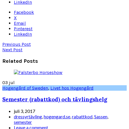
LinkedIn
Facebook
X
Email
Pinterest
LinkedIn
Previous Post
Next Post
Related Posts
03
jul
Hogengård of Sweden
,
Livet hos Hogengård
Semester (rabattkod) och tävlingshelg
juli 3, 2017
dressyrtävling
,
hogengard.se
,
rabattkod
,
Sassen
,
semester
Leave a comment