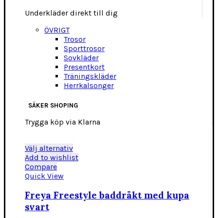
Underkläder direkt till dig
ÖVRIGT
Trosor
Sporttrosor
Sovkläder
Presentkort
Träningskläder
Herrkalsonger
SÄKER SHOPING
Trygga köp via Klarna
Den
Välj alternativ
här
Add to wishlist
produkten
Compare
har
Quick View
flera
varianter.
Freya Freestyle baddräkt med kupa
De
svart
olika