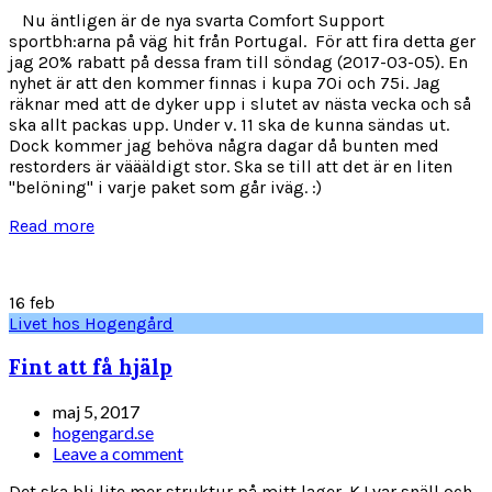
Nu äntligen är de nya svarta Comfort Support
sportbh:arna på väg hit från Portugal. För att fira detta ger
jag 20% rabatt på dessa fram till söndag (2017-03-05). En
nyhet är att den kommer finnas i kupa 70i och 75i. Jag
räknar med att de dyker upp i slutet av nästa vecka och så
ska allt packas upp. Under v. 11 ska de kunna sändas ut.
Dock kommer jag behöva några dagar då bunten med
restorders är väääldigt stor. Ska se till att det är en liten
"belöning" i varje paket som går iväg. :)
Read more
16
feb
Livet hos Hogengård
Fint att få hjälp
maj 5, 2017
hogengard.se
Leave a comment
Det ska bli lite mer struktur på mitt lager. KJ var snäll och