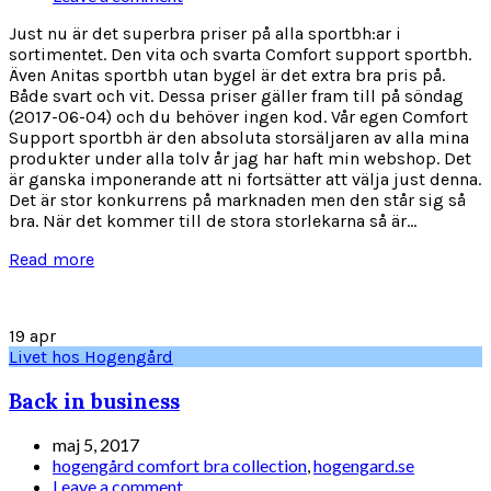
Just nu är det superbra priser på alla sportbh:ar i
sortimentet. Den vita och svarta Comfort support sportbh.
Även Anitas sportbh utan bygel är det extra bra pris på.
Både svart och vit. Dessa priser gäller fram till på söndag
(2017-06-04) och du behöver ingen kod. Vår egen Comfort
Support sportbh är den absoluta storsäljaren av alla mina
produkter under alla tolv år jag har haft min webshop. Det
är ganska imponerande att ni fortsätter att välja just denna.
Det är stor konkurrens på marknaden men den står sig så
bra. När det kommer till de stora storlekarna så är...
Read more
19
apr
Livet hos Hogengård
Back in business
maj 5, 2017
hogengård comfort bra collection
,
hogengard.se
Leave a comment