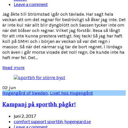
Leave a comment
Jag åkte till Strömstad igår och tävlade. Har sagt hela
veckan att om det regnar för bedrövligt så åker jag inte. Det
är inte kul när allt blir dyngblött och Sassen tycker inte om
när det blåser och regnar. Vilket jag förstår. Resa så långt
för att inte kunna prestera vettigt. Nej tack! Så jag har haft
koll på SMHI och i början av veckan så var det regn i
massor. Så när det närmar sig tar de bort regnet. I lördags
och även i går morse visade det noll regn. De kunde inte ha
haft mer fel. Det...
Read more
02
jun
Hogengård of Sweden
,
Livet hos Hogengård
Kampanj på sportbh pågår!
juni 2, 2017
comfort support sportbh
,
hogengard.se
Leave a comment