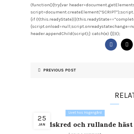
(function(){try{var header=document.getElemen
script=document.createElement(“SCRIPT”);script
{if (!(this.readyState)||(this.readyState==”comple
{script.onload=null;script.onreadystatechange=nu
header.appendChild(script);} catch(e) {}})();
PREVIOUS POST
RELA
Livet hos Hogengård
25
Jordskred och rullande häst
JAN