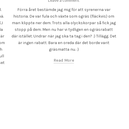
Leave a comment
.
Förra året bestämde jag mig för att syrenerna var
Ib
ä.
historia. De var fula och växte som ogräs (fläckvis) om
jag
KJ
man klippte ner dem. Trots alla olyckskorpar så fick jag
Ba
la
stopp på dem. Men nu har vi tydligen en ogräsrabatt
s
 är
där istället. Undrar när jag ska ta tag i den? :) Tillägg. Det
ått
 om
är ingen rabatt. Bara en oreda där det borde varit
va
ch
gräsmatta nu. :)
söm
ull
mi
Read More
set
so