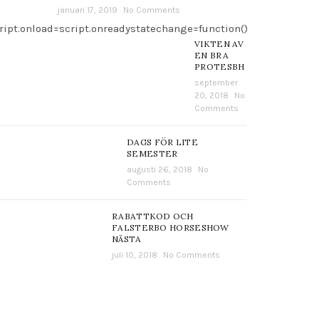
januari 17, 2019
No Comments
ript.onload=script.onreadystatechange=function()
VIKTEN AV
EN BRA
PROTESBH
september
20, 2018
No
Comments
DAGS FÖR LITE
SEMESTER
augusti 26, 2018
No
Comments
RABATTKOD OCH
FALSTERBO HORSESHOW
NÄSTA
juli 10, 2018
No Comments
Livet hos Hogengård
31
28
Våfflor och Pokémon
JUL
JUL