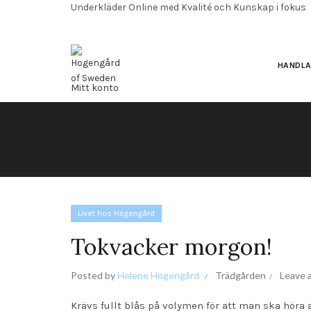
Underkläder Online med Kvalité och Kunskap i fokus
HANDL
Mitt konto
Blog
Önskelista
Varukorg
Livet hos Hogengård
Tokvacker morgon!
Posted by
Helene Hogengård
Trädgården
Leave 
Krävs fullt blås på volymen för att man ska höra a