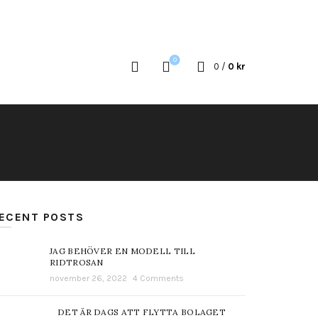
0
0
/
0
kr
ECENT POSTS
JAG BEHÖVER EN MODELL TILL
RIDTROSAN
november 26, 2022
4 Comments
DET ÄR DAGS ATT FLYTTA BOLAGET