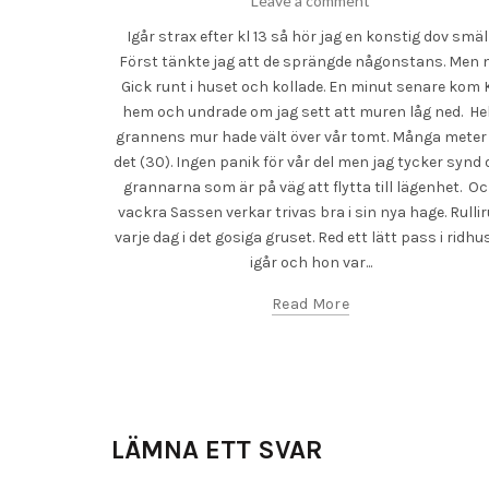
Leave a comment
Igår strax efter kl 13 så hör jag en konstig dov smäll
Först tänkte jag att de sprängde någonstans. Men n
Gick runt i huset och kollade. En minut senare kom 
hem och undrade om jag sett att muren låg ned. He
grannens mur hade vält över vår tomt. Många meter
det (30). Ingen panik för vår del men jag tycker synd
grannarna som är på väg att flytta till lägenhet. O
vackra Sassen verkar trivas bra i sin nya hage. Rullir
varje dag i det gosiga gruset. Red ett lätt pass i ridhu
igår och hon var...
Read More
LÄMNA ETT SVAR