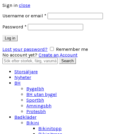
Sign in
close
Obligatoriskt
Username or email
*
Obligatoriskt
Password
*
Log in
Lost your password?
Remember me
No account yet?
Create an Account
Search
Search
for:
Storsäljare
Nyheter
BH
Bygelbh
BH utan bygel
Sportbh
Amningsbh
Protesbh
Badkläder
Bikini
Bikinitopp