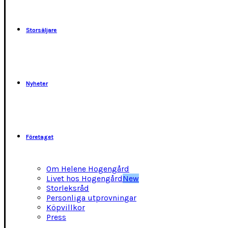
kan
väljas
på
Storsäljare
produktsidan
Nyheter
Företaget
Om Helene Hogengård
Livet hos Hogengård
New
Storleksråd
Personliga utprovningar
Köpvillkor
Press