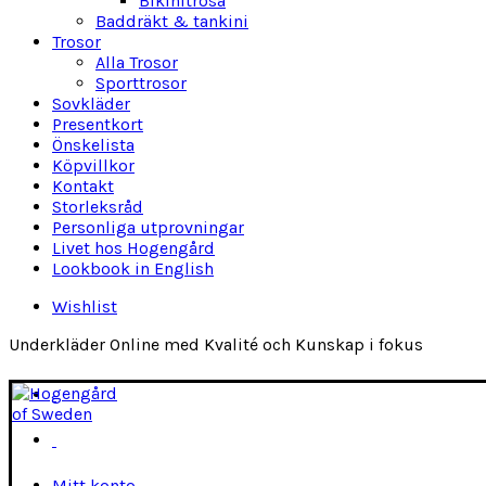
Bikinitrosa
Baddräkt & tankini
Trosor
Alla Trosor
Sporttrosor
Sovkläder
Presentkort
Önskelista
Köpvillkor
Kontakt
Storleksråd
Personliga utprovningar
Livet hos Hogengård
Lookbook in English
Wishlist
Underkläder Online med Kvalité och Kunskap i fokus
Mitt konto