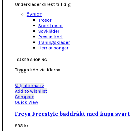
Underkläder direkt till dig
ÖVRIGT
Trosor
Sporttrosor
Sovkläder
Presentkort
Träningskläder
Herrkalsonger
SÄKER SHOPING
Trygga köp via Klarna
Den
Välj alternativ
här
Add to wishlist
produkten
Compare
har
Quick View
flera
varianter.
Freya Freestyle baddräkt med kupa svart
De
olika
995
kr
alternativen