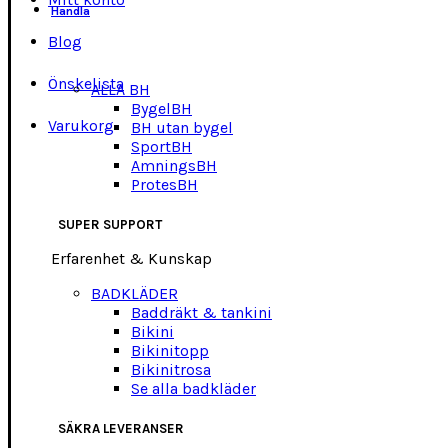
Handla
Blog
Önskelista
ALLA BH
BygelBH
Varukorg
BH utan bygel
SportBH
AmningsBH
ProtesBH
SUPER SUPPORT
Erfarenhet & Kunskap
BADKLÄDER
Baddräkt & tankini
Bikini
Bikinitopp
Bikinitrosa
Se alla badkläder
SÄKRA LEVERANSER