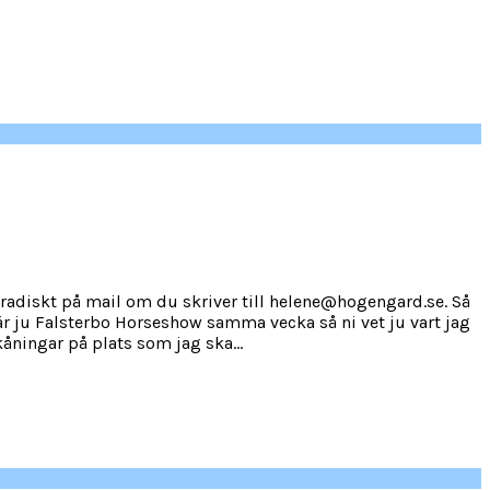
oradiskt på mail om du skriver till helene@hogengard.se. Så
t är ju Falsterbo Horseshow samma vecka så ni vet ju vart jag
ningar på plats som jag ska...