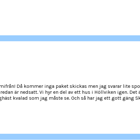
hemifrån! Då kommer inga paket skickas men jag svarar lite sp
edan är nedsatt. Vi hyr en del av ett hus i Höllviken igen. De
äst kvalad som jag måste se. Och så har jag ett gott gäng Skå