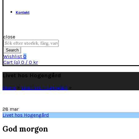
Kontakt
close
Search
for:
Search
Wishlist
0
Cart (
o
)
0
/
0
kr
Livet hos Hogengård
Home
»
Livet hos Hogengård
»
28
mar
Livet hos Hogengård
God morgon