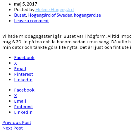
maj 5, 2017
Posted by
Helene Hogengård
Buset
,
Hogengård of Sweden
,
hogengard.se
Leave a comment
Vi hade middagsgäster igår. Buset var i högform. Alltid impon
mig 6.30. In på toa och la honom sedan i min säng. Då ville ha
min dator och tänkte göra lite nytta. Det är ljust och fint ute
Facebook
X
Email
Pinterest
LinkedIn
Facebook
X
Email
Pinterest
LinkedIn
Previous Post
Next Post