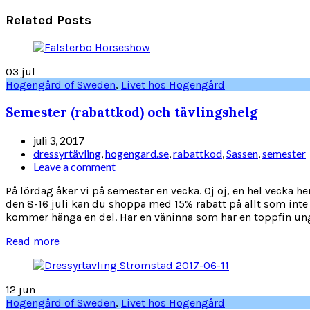
Related Posts
03
jul
Hogengård of Sweden
,
Livet hos Hogengård
Semester (rabattkod) och tävlingshelg
juli 3, 2017
dressyrtävling
,
hogengard.se
,
rabattkod
,
Sassen
,
semester
Leave a comment
På lördag åker vi på semester en vecka. Oj oj, en hel vecka 
den 8-16 juli kan du shoppa med 15% rabatt på allt som inte r
kommer hänga en del. Har en väninna som har en toppfin ungh
Read more
12
jun
Hogengård of Sweden
,
Livet hos Hogengård