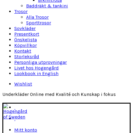
Bikinitrosa
Baddräkt & tankini
Trosor
Alla Trosor
Sporttrosor
Sovkläder
Presentkort
Önskelista
Köpvillkor
Kontakt
Storleksråd
Personliga utprovningar
Livet hos Hogengård
Lookbook in English
Wishlist
Underkläder Online med Kvalité och Kunskap i fokus
Mitt konto