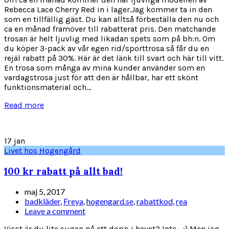
Rebecca Lace Cherry Red in i lager.Jag kommer ta in den
som en tillfällig gäst. Du kan alltså förbeställa den nu och
ca en månad framöver till rabatterat pris. Den matchande
trosan är helt ljuvlig med likadan spets som på bh:n. Om
du köper 3-pack av vår egen rid/sporttrosa så får du en
rejäl rabatt på 30%. Här är det länk till svart och här till vitt.
En trosa som många av mina kunder använder som en
vardagstrosa just för att den är hållbar, har ett skönt
funktionsmaterial och...
Read more
17
jan
Livet hos Hogengård
100 kr rabatt på allt bad!
maj 5, 2017
badkläder
,
Freya
,
hogengard.se
,
rabattkod
,
rea
Leave a comment
Visst är du lite sugen på ett dopp i havet? Inte... :) Men jag