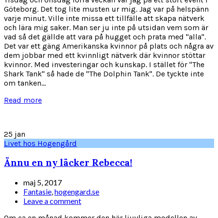
Göteborg. Det tog lite musten ur mig. Jag var på helspänn
varje minut. Ville inte missa ett tillfälle att skapa nätverk
och lära mig saker. Man ser ju inte på utsidan vem som är
vad så det gällde att vara på hugget och prata med "alla".
Det var ett gäng Amerikanska kvinnor på plats och några av
dem jobbar med ett kvinnligt nätverk där kvinnor stöttar
kvinnor. Med investeringar och kunskap. I stället för "The
Shark Tank" så hade de "The Dolphin Tank". De tyckte inte
om tanken...
Read more
25
jan
Livet hos Hogengård
Ännu en ny läcker Rebecca!
maj 5, 2017
Fantasie
,
hogengard.se
Leave a comment
Om ca en månad kommer den här ljuvliga modellen av