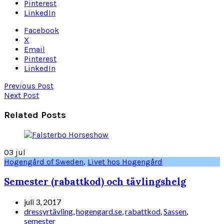
Pinterest
LinkedIn
Facebook
X
Email
Pinterest
LinkedIn
Previous Post
Next Post
Related Posts
03
jul
Hogengård of Sweden
,
Livet hos Hogengård
Semester (rabattkod) och tävlingshelg
juli 3, 2017
dressyrtävling
,
hogengard.se
,
rabattkod
,
Sassen
,
semester