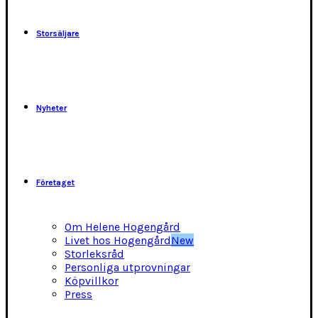
på
produktsidan
Storsäljare
Nyheter
Företaget
Om Helene Hogengård
Livet hos Hogengård
New
Storleksråd
Personliga utprovningar
Köpvillkor
Press