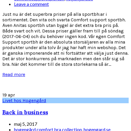
Leave a comment
Just nu är det superbra priser på alla sportbh:ar i
sortimentet. Den vita och svarta Comfort support sportbh.
Även Anitas sportbh utan bygel är det extra bra pris på.
Både svart och vit. Dessa priser gäller fram till på söndag
(2017-06-04) och du behöver ingen kod. Vår egen Comfort
Support sportbh är den absoluta storsäljaren av alla mina
produkter under alla tolv år jag har haft min webshop. Det
är ganska imponerande att ni fortsätter att välja just denna.
Det är stor konkurrens på marknaden men den står sig så
bra. När det kommer till de stora storlekarna så är...
Read more
19
apr
Livet hos Hogengård
Back in business
maj 5, 2017
hogengård comfort bra collection
,
hogengard.se