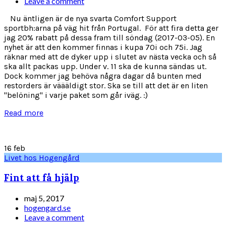
Leave a comment
Nu äntligen är de nya svarta Comfort Support
sportbh:arna på väg hit från Portugal. För att fira detta ger
jag 20% rabatt på dessa fram till söndag (2017-03-05). En
nyhet är att den kommer finnas i kupa 70i och 75i. Jag
räknar med att de dyker upp i slutet av nästa vecka och så
ska allt packas upp. Under v. 11 ska de kunna sändas ut.
Dock kommer jag behöva några dagar då bunten med
restorders är väääldigt stor. Ska se till att det är en liten
"belöning" i varje paket som går iväg. :)
Read more
16
feb
Livet hos Hogengård
Fint att få hjälp
maj 5, 2017
hogengard.se
Leave a comment