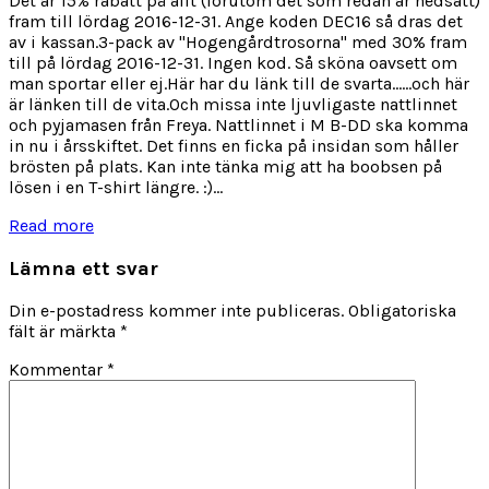
Det är 15% rabatt på allt (förutom det som redan är nedsatt)
fram till lördag 2016-12-31. Ange koden DEC16 så dras det
av i kassan.3-pack av "Hogengårdtrosorna" med 30% fram
till på lördag 2016-12-31. Ingen kod. Så sköna oavsett om
man sportar eller ej.Här har du länk till de svarta......och här
är länken till de vita.Och missa inte ljuvligaste nattlinnet
och pyjamasen från Freya. Nattlinnet i M B-DD ska komma
in nu i årsskiftet. Det finns en ficka på insidan som håller
brösten på plats. Kan inte tänka mig att ha boobsen på
lösen i en T-shirt längre. :)...
Read more
Lämna ett svar
Din e-postadress kommer inte publiceras.
Obligatoriska
fält är märkta
*
Kommentar
*