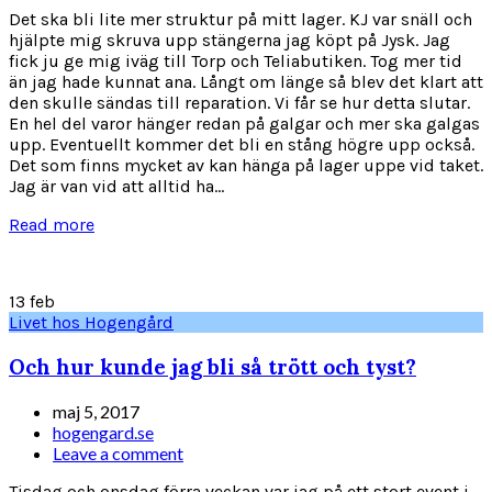
Det ska bli lite mer struktur på mitt lager. KJ var snäll och
hjälpte mig skruva upp stängerna jag köpt på Jysk. Jag
fick ju ge mig iväg till Torp och Teliabutiken. Tog mer tid
än jag hade kunnat ana. Långt om länge så blev det klart att
den skulle sändas till reparation. Vi får se hur detta slutar.
En hel del varor hänger redan på galgar och mer ska galgas
upp. Eventuellt kommer det bli en stång högre upp också.
Det som finns mycket av kan hänga på lager uppe vid taket.
Jag är van vid att alltid ha...
Read more
13
feb
Livet hos Hogengård
Och hur kunde jag bli så trött och tyst?
maj 5, 2017
hogengard.se
Leave a comment
Tisdag och onsdag förra veckan var jag på ett stort event i