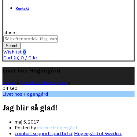
Kontakt
close
Search
for:
Search
Wishlist
0
Cart (
o
)
0
/
0
kr
Livet hos Hogengård
Home
»
Livet hos Hogengård
»
04
sep
Livet hos Hogengård
Jag blir så glad!
maj 5, 2017
Posted by
Helene Hogengård
comfort support sportbehå
,
Hogengård of Sweden
,