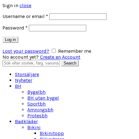
Sign in
close
Obligatoriskt
Username or email
*
Obligatoriskt
Password
*
Log in
Lost your password?
Remember me
No account yet?
Create an Account
Search
Search
for:
Storsäljare
Nyheter
BH
Bygelbh
BH utan bygel
Sportbh
Amningsbh
Protesbh
Badkläder
Bikini
Bikinitopp