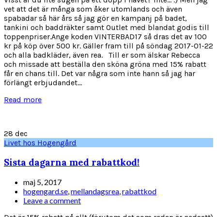
vet att det är många som åker utomlands och även
spabadar så här års så jag gör en kampanj på badet,
tankini och baddräkter samt Outlet med blandat godis till
toppenpriser.Ange koden VINTERBAD17 så dras det av 100
kr på köp över 500 kr. Gäller fram till på söndag 2017-01-22
och alla badkläder, även rea. Till er som älskar Rebecca
och missade att beställa den sköna gröna med 15% rabatt
får en chans till. Det var några som inte hann så jag har
förlängt erbjudandet...
Read more
28
dec
Livet hos Hogengård
Sista dagarna med rabattkod!
maj 5, 2017
hogengard.se
,
mellandagsrea
,
rabattkod
Leave a comment