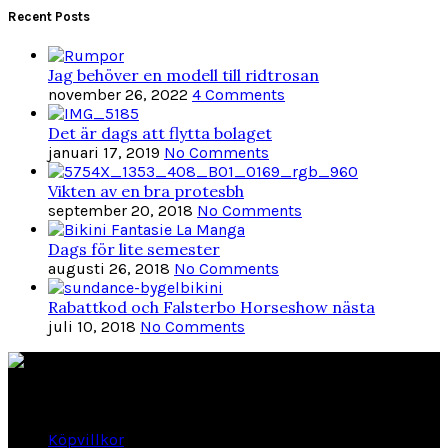
Recent Posts
Jag behöver en modell till ridtrosan
november 26, 2022
4 Comments
Det är dags att flytta bolaget
januari 17, 2019
No Comments
Vikten av en bra protesbh
september 20, 2018
No Comments
Dags för lite semester
augusti 26, 2018
No Comments
Rabattkod och Falsterbo Horseshow nästa
juli 10, 2018
No Comments
Länkar
Köpvillkor