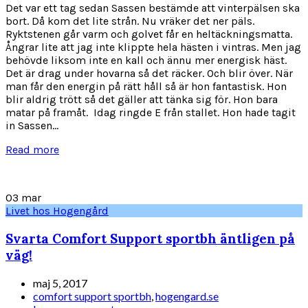
Det var ett tag sedan Sassen bestämde att vinterpälsen ska
bort. Då kom det lite strån. Nu vräker det ner päls.
Ryktstenen går varm och golvet får en heltäckningsmatta.
Ångrar lite att jag inte klippte hela hästen i vintras. Men jag
behövde liksom inte en kall och ännu mer energisk häst.
Det är drag under hovarna så det räcker. Och blir över. När
man får den energin på rätt håll så är hon fantastisk. Hon
blir aldrig trött så det gäller att tänka sig för. Hon bara
matar på framåt. Idag ringde E från stallet. Hon hade tagit
in Sassen...
Read more
03
mar
Livet hos Hogengård
Svarta Comfort Support sportbh äntligen på
väg!
maj 5, 2017
comfort support sportbh
,
hogengard.se