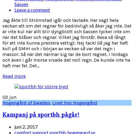
Sassen
Leave a comment
Jag åkte till Strömstad igår och tävlade. Har sagt hela
veckan att om det regnar för bedrövligt så åker jag inte. Det
är inte kul när allt blir dyngblött och Sassen tycker inte om
när det blåser och regnar. Vilket jag förstår. Resa så långt
för att inte kunna prestera vettigt. Nej tack! Så jag har haft
koll på SMHI och i början av veckan så var det regn i
massor. Så när det närmar sig tar de bort regnet. I lördags
och även i går morse visade det noll regn. De kunde inte ha
haft mer fel. Det...
Read more
02
jun
Hogengård of Sweden
,
Livet hos Hogengård
Kampanj på sportbh pågår!
juni 2, 2017
comfort support sportbh
,
hogengard.se