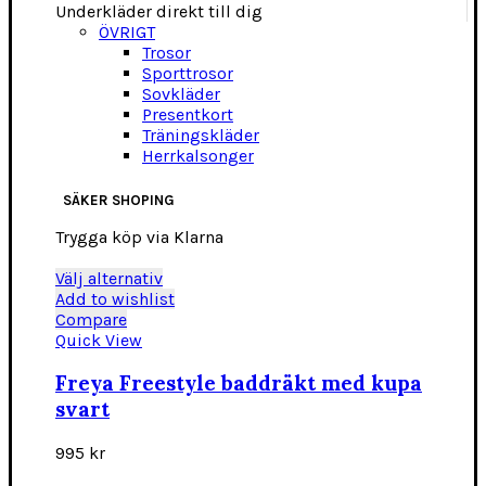
Underkläder direkt till dig
ÖVRIGT
Trosor
Sporttrosor
Sovkläder
Presentkort
Träningskläder
Herrkalsonger
SÄKER SHOPING
Trygga köp via Klarna
Den
Välj alternativ
här
Add to wishlist
produkten
Compare
har
Quick View
flera
varianter.
Freya Freestyle baddräkt med kupa
De
svart
olika
alternativen
995
kr
kan
väljas