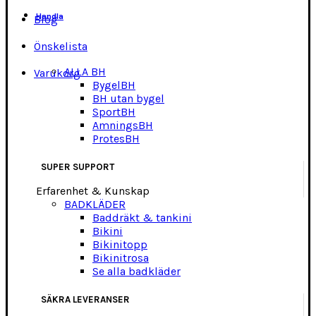
Handla
Blog
Önskelista
ALLA BH
Varukorg
BygelBH
BH utan bygel
SportBH
AmningsBH
ProtesBH
SUPER SUPPORT
Erfarenhet & Kunskap
BADKLÄDER
Baddräkt & tankini
Bikini
Bikinitopp
Bikinitrosa
Se alla badkläder
SÄKRA LEVERANSER