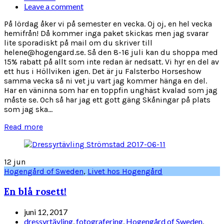
Leave a comment
På lördag åker vi på semester en vecka. Oj oj, en hel vecka
hemifrån! Då kommer inga paket skickas men jag svarar
lite sporadiskt på mail om du skriver till
helene@hogengard.se. Så den 8-16 juli kan du shoppa med
15% rabatt på allt som inte redan är nedsatt. Vi hyr en del av
ett hus i Höllviken igen. Det är ju Falsterbo Horseshow
samma vecka så ni vet ju vart jag kommer hänga en del.
Har en väninna som har en toppfin unghäst kvalad som jag
måste se. Och så har jag ett gott gäng Skåningar på plats
som jag ska...
Read more
12
jun
Hogengård of Sweden
,
Livet hos Hogengård
En blå rosett!
juni 12, 2017
dressyrtävling
,
fotografering
,
Hogengård of Sweden
,