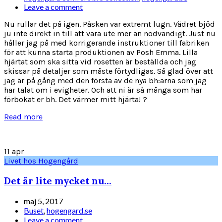
Leave a comment
Nu rullar det på igen. Påsken var extremt lugn. Vädret bjöd
ju inte direkt in till att vara ute mer än nödvändigt. Just nu
håller jag på med korrigerande instruktioner till fabriken
för att kunna starta produktionen av Posh Emma. Lilla
hjärtat som ska sitta vid rosetten är beställda och jag
skissar på detaljer som måste förtydligas. Så glad över att
jag är på gång med den första av de nya bh:arna som jag
har talat om i evigheter. Och att ni är så många som har
förbokat er bh. Det värmer mitt hjärta! ?
Read more
11
apr
Livet hos Hogengård
Det är lite mycket nu…
maj 5, 2017
Buset
,
hogengard.se
Leave a comment