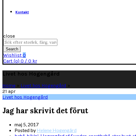
Kontakt
close
Search
for:
Search
Wishlist
0
Cart (
o
)
0
/
0
kr
Livet hos Hogengård
Home
»
Livet hos Hogengård
»
21
apr
Livet hos Hogengård
Jag har skrivit det förut
maj 5, 2017
Posted by
Helene Hogengård
behå
,
bikini
,
Hogengård of Sweden
,
sportbehå
,
stor byst
,
s