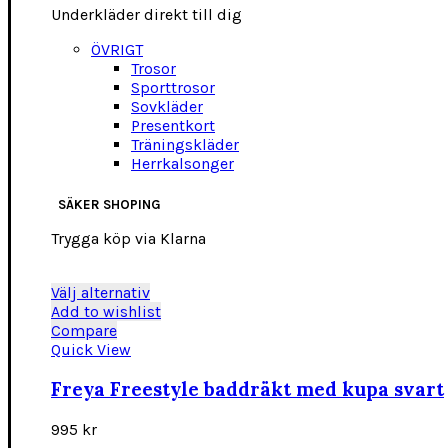
Underkläder direkt till dig
ÖVRIGT
Trosor
Sporttrosor
Sovkläder
Presentkort
Träningskläder
Herrkalsonger
SÄKER SHOPING
Trygga köp via Klarna
Den
Välj alternativ
här
Add to wishlist
produkten
Compare
har
Quick View
flera
varianter.
Freya Freestyle baddräkt med kupa svart
De
olika
995
kr
alternativen