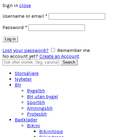
Sign in
close
Obligatoriskt
Username or email
*
Obligatoriskt
Password
*
Log in
Lost your password?
Remember me
No account yet?
Create an Account
Search
Search
for:
Storsäljare
Nyheter
BH
Bygelbh
BH utan bygel
Sportbh
Amningsbh
Protesbh
Badkläder
Bikini
Bikinitopp