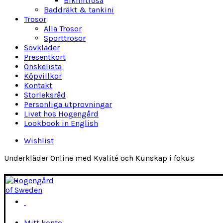
Bikinitrosa
Baddräkt & tankini
Trosor
Alla Trosor
Sporttrosor
Sovkläder
Presentkort
Önskelista
Köpvillkor
Kontakt
Storleksråd
Personliga utprovningar
Livet hos Hogengård
Lookbook in English
Wishlist
Underkläder Online med Kvalité och Kunskap i fokus
Mitt konto