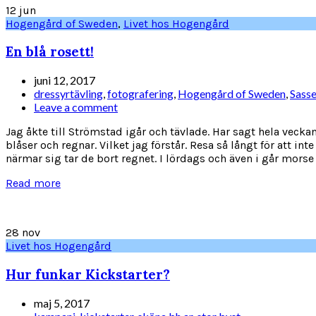
12
jun
Hogengård of Sweden
,
Livet hos Hogengård
En blå rosett!
juni 12, 2017
dressyrtävling
,
fotografering
,
Hogengård of Sweden
,
Sass
Leave a comment
Jag åkte till Strömstad igår och tävlade. Har sagt hela veckan
blåser och regnar. Vilket jag förstår. Resa så långt för att in
närmar sig tar de bort regnet. I lördags och även i går morse v
Read more
28
nov
Livet hos Hogengård
Hur funkar Kickstarter?
maj 5, 2017