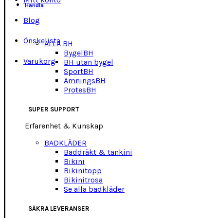
Handla
Blog
Önskelista
ALLA BH
BygelBH
Varukorg
BH utan bygel
SportBH
AmningsBH
ProtesBH
SUPER SUPPORT
Erfarenhet & Kunskap
BADKLÄDER
Baddräkt & tankini
Bikini
Bikinitopp
Bikinitrosa
Se alla badkläder
SÄKRA LEVERANSER