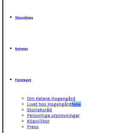
kan
väljas
på
Storsäljare
produktsidan
Nyheter
Företaget
Om Helene Hogengård
Livet hos Hogengård
New
Storleksråd
Personliga utprovningar
Köpvillkor
Press