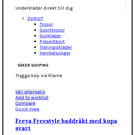
Underkläder direkt till dig
ÖVRIGT
Trosor
Sporttrosor
Sovkläder
Presentkort
Träningskläder
Herrkalsonger
SÄKER SHOPING
Trygga köp via Klarna
Den
Välj alternativ
här
Add to wishlist
produkten
Compare
har
Quick View
flera
varianter.
Freya Freestyle baddräkt med kupa
De
svart
olika