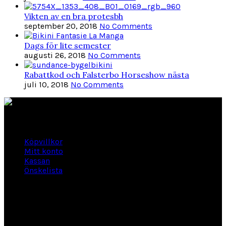
Vikten av en bra protesbh
september 20, 2018
No Comments
Dags för lite semester
augusti 26, 2018
No Comments
Rabattkod och Falsterbo Horseshow nästa
juli 10, 2018
No Comments
Länkar
Köpvillkor
Mitt konto
Kassan
Önskelista
Om Hogengård
GLANSBAGGEVÄGEN 3 444 46 Stenungsund
Phone: 070-661 01 06