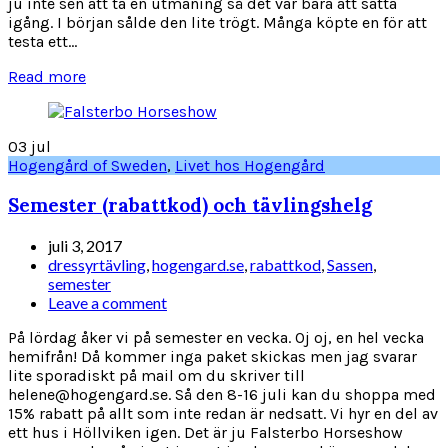
ju inte sen att ta en utmaning så det var bara att sätta
igång. I början sålde den lite trögt. Många köpte en för att
testa ett...
Read more
03
jul
Hogengård of Sweden
,
Livet hos Hogengård
Semester (rabattkod) och tävlingshelg
juli 3, 2017
dressyrtävling
,
hogengard.se
,
rabattkod
,
Sassen
,
semester
Leave a comment
På lördag åker vi på semester en vecka. Oj oj, en hel vecka
hemifrån! Då kommer inga paket skickas men jag svarar
lite sporadiskt på mail om du skriver till
helene@hogengard.se. Så den 8-16 juli kan du shoppa med
15% rabatt på allt som inte redan är nedsatt. Vi hyr en del av
ett hus i Höllviken igen. Det är ju Falsterbo Horseshow