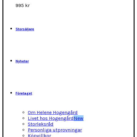
alternativen
995
kr
kan
väljas
på
produktsidan
Storsäljare
Nyheter
Företaget
Om Helene Hogengård
Livet hos Hogengård
New
Storleksråd
Personliga utprovningar
Köpvillkor