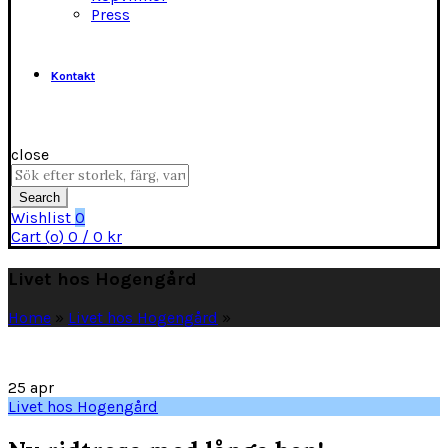
Press
Kontakt
close
Search
for:
Search
Wishlist
0
Cart (
o
)
0
/
0
kr
Livet hos Hogengård
Home
»
Livet hos Hogengård
»
25
apr
Livet hos Hogengård