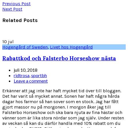
Previous Post
Next Post
Related Posts
10
jul
Hogengård of Sweden
,
Livet hos Hogengård
Rabattkod och Falsterbo Horseshow nästa
juli 10, 2018
ridtrosa
,
sportbh
Leave a comment
Erkänner att jag inte har haft mycket tid över till bloggen.
Det har varit så mycket annat. Sonen har haft några hårda
dagar hos farmor så han sover som en stock. Jag har fått
gjort massor nu på morgonen. I morgon åker jag till
Falsterbo Horseshow och ska bara njuta av fina hästar och
vänner som är lika stora nördar som jag själv. Under resten
av veckan så kan du därför handla med 10% rabatt om du