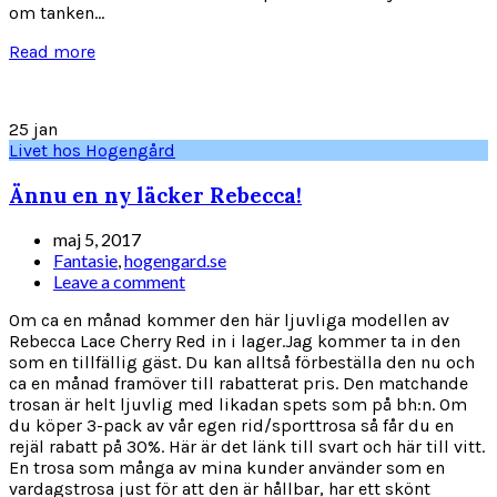
om tanken...
Read more
25
jan
Livet hos Hogengård
Ännu en ny läcker Rebecca!
maj 5, 2017
Fantasie
,
hogengard.se
Leave a comment
Om ca en månad kommer den här ljuvliga modellen av
Rebecca Lace Cherry Red in i lager.Jag kommer ta in den
som en tillfällig gäst. Du kan alltså förbeställa den nu och
ca en månad framöver till rabatterat pris. Den matchande
trosan är helt ljuvlig med likadan spets som på bh:n. Om
du köper 3-pack av vår egen rid/sporttrosa så får du en
rejäl rabatt på 30%. Här är det länk till svart och här till vitt.
En trosa som många av mina kunder använder som en
vardagstrosa just för att den är hållbar, har ett skönt