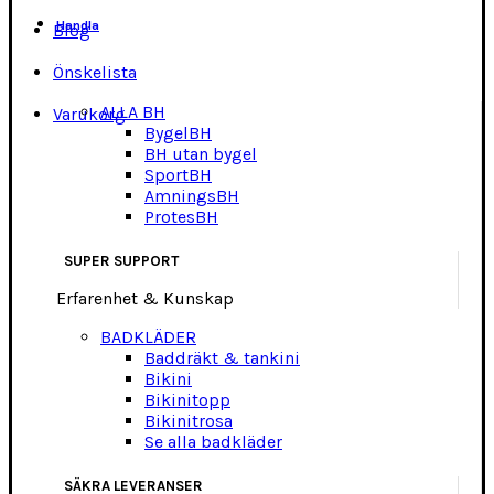
Handla
Blog
Önskelista
ALLA BH
Varukorg
BygelBH
BH utan bygel
SportBH
AmningsBH
ProtesBH
SUPER SUPPORT
Erfarenhet & Kunskap
BADKLÄDER
Baddräkt & tankini
Bikini
Bikinitopp
Bikinitrosa
Se alla badkläder
SÄKRA LEVERANSER