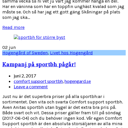
samma vecka så ni vet ju vart jag kommer hänga en del.
Har en väninna som har en toppfin unghäst kvalad som jag
måste se. Och så har jag ett gott gäng Skåningar på plats
som jag ska...
Read more
02
jun
Hogengård of Sweden
,
Livet hos Hogengård
Kampanj på sportbh pågår!
juni 2, 2017
comfort support sportbh
,
hogengard.se
Leave a comment
Just nu är det superbra priser på alla sportbh:ar i
sortimentet. Den vita och svarta Comfort support sportbh.
Även Anitas sportbh utan bygel är det extra bra pris på.
Både svart och vit. Dessa priser gäller fram till på söndag
(2017-06-04) och du behöver ingen kod. Vår egen Comfort
Support sportbh är den absoluta storsäljaren av alla mina