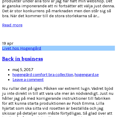
produkter under alla tolv år jag har haft min webshop. Det
är ganska imponerande att ni fortsätter att välja just denna.
Det är stor konkurrens på marknaden men den står sig så
bra. När det kommer till de stora storlekarna så är...
Read more
19
apr
Livet hos Hogengård
Back in business
maj 5, 2017
hogengård comfort bra collection
,
hogengard.se
Leave a comment
Nu rullar det på igen. Påsken var extremt lugn. Vädret bjöd
ju inte direkt in till att vara ute mer än nödvändigt. Just nu
håller jag på med korrigerande instruktioner till fabriken
för att kunna starta produktionen av Posh Emma. Lilla
hjärtat som ska sitta vid rosetten är beställda och jag
skissar på detaljer som måste förtydligas. Så glad över att