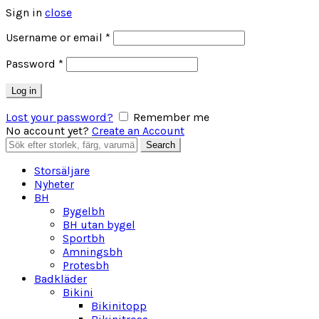
Sign in
close
Obligatoriskt
Username or email
*
Obligatoriskt
Password
*
Log in
Lost your password?
Remember me
No account yet?
Create an Account
Search
Search
for:
Storsäljare
Nyheter
BH
Bygelbh
BH utan bygel
Sportbh
Amningsbh
Protesbh
Badkläder
Bikini
Bikinitopp