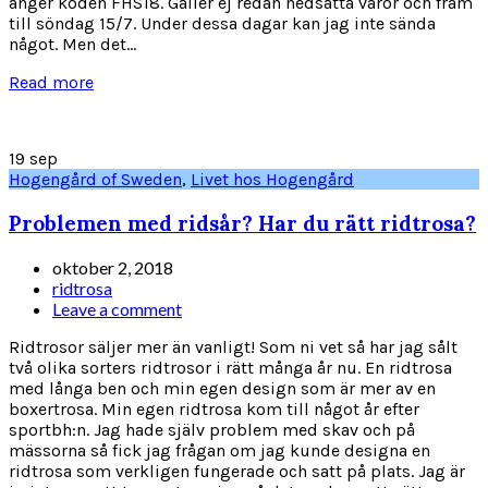
anger koden FHS18. Gäller ej redan nedsatta varor och fram
till söndag 15/7. Under dessa dagar kan jag inte sända
något. Men det...
Read more
19
sep
Hogengård of Sweden
,
Livet hos Hogengård
Problemen med ridsår? Har du rätt ridtrosa?
oktober 2, 2018
ridtrosa
Leave a comment
Ridtrosor säljer mer än vanligt! Som ni vet så har jag sålt
två olika sorters ridtrosor i rätt många år nu. En ridtrosa
med långa ben och min egen design som är mer av en
boxertrosa. Min egen ridtrosa kom till något år efter
sportbh:n. Jag hade själv problem med skav och på
mässorna så fick jag frågan om jag kunde designa en
ridtrosa som verkligen fungerade och satt på plats. Jag är