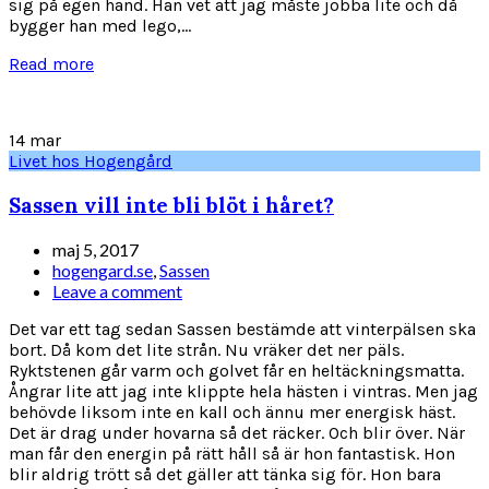
sig på egen hand. Han vet att jag måste jobba lite och då
bygger han med lego,...
Read more
14
mar
Livet hos Hogengård
Sassen vill inte bli blöt i håret?
maj 5, 2017
hogengard.se
,
Sassen
Leave a comment
Det var ett tag sedan Sassen bestämde att vinterpälsen ska
bort. Då kom det lite strån. Nu vräker det ner päls.
Ryktstenen går varm och golvet får en heltäckningsmatta.
Ångrar lite att jag inte klippte hela hästen i vintras. Men jag
behövde liksom inte en kall och ännu mer energisk häst.
Det är drag under hovarna så det räcker. Och blir över. När
man får den energin på rätt håll så är hon fantastisk. Hon
blir aldrig trött så det gäller att tänka sig för. Hon bara