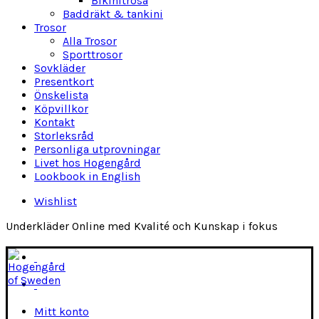
Bikinitrosa
Baddräkt & tankini
Trosor
Alla Trosor
Sporttrosor
Sovkläder
Presentkort
Önskelista
Köpvillkor
Kontakt
Storleksråd
Personliga utprovningar
Livet hos Hogengård
Lookbook in English
Wishlist
Underkläder Online med Kvalité och Kunskap i fokus
Mitt konto