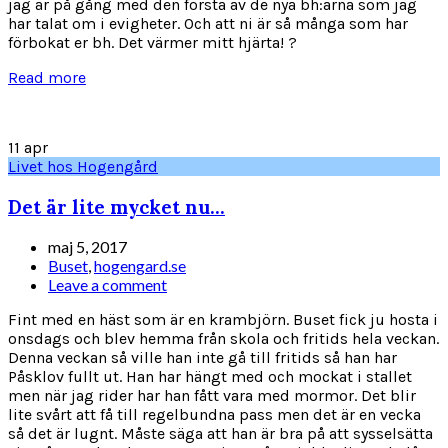
jag är på gång med den första av de nya bh:arna som jag
har talat om i evigheter. Och att ni är så många som har
förbokat er bh. Det värmer mitt hjärta! ?
Read more
11
apr
Livet hos Hogengård
Det är lite mycket nu…
maj 5, 2017
Buset
,
hogengard.se
Leave a comment
Fint med en häst som är en krambjörn. Buset fick ju hosta i
onsdags och blev hemma från skola och fritids hela veckan.
Denna veckan så ville han inte gå till fritids så han har
Påsklov fullt ut. Han har hängt med och mockat i stallet
men när jag rider har han fått vara med mormor. Det blir
lite svårt att få till regelbundna pass men det är en vecka
så det är lugnt. Måste säga att han är bra på att sysselsätta