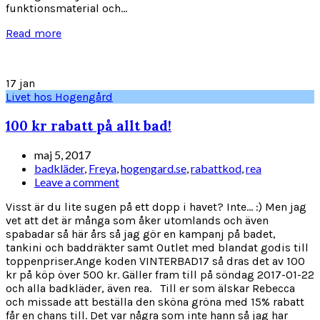
funktionsmaterial och...
Read more
17
jan
Livet hos Hogengård
100 kr rabatt på allt bad!
maj 5, 2017
badkläder
,
Freya
,
hogengard.se
,
rabattkod
,
rea
Leave a comment
Visst är du lite sugen på ett dopp i havet? Inte... :) Men jag
vet att det är många som åker utomlands och även
spabadar så här års så jag gör en kampanj på badet,
tankini och baddräkter samt Outlet med blandat godis till
toppenpriser.Ange koden VINTERBAD17 så dras det av 100
kr på köp över 500 kr. Gäller fram till på söndag 2017-01-22
och alla badkläder, även rea. Till er som älskar Rebecca
och missade att beställa den sköna gröna med 15% rabatt
får en chans till. Det var några som inte hann så jag har