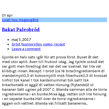
01
apr
Livet hos Hogengård
Bakat Paleobröd
maj 5, 2017
bröd
,
husmorstips
,
paleo
,
recept
Leave a comment
Gjorde en halv sats igår för att prova först. Buset åt det
med stor aptit. Även till frukost idag. Jag tyckte också det
var gott men föredrog det när det var svalnat. Var lite väl
klibbigt innan. Recept: 1 bröd (ca 16 bitar)Ingredienser4 dl
mandelmjöl0,5 dl kokosmjöl5 msk fiberhusk0,5 dl krossat
linfrö1 tsk kanel 1 tsk kardemumma1 tsk salt1 tsk
bikarbonat6 st ägg2 dl vatten Honung (flytande)2 st
bananer Sätt ugnen på 200° C. Blanda samman alla de torra
ingredienserna i en bunke.Mixa ägg, vatten och lite honung
i en separat bunke.Häll över de torra ingredienserna i
äggen och vattnet. Blanda väl.Tillsätt bananerna...