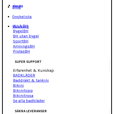
Handla
Blog
Önskelista
ALLA BH
Varukorg
BygelBH
BH utan bygel
SportBH
AmningsBH
ProtesBH
SUPER SUPPORT
Erfarenhet & Kunskap
BADKLÄDER
Baddräkt & tankini
Bikini
Bikinitopp
Bikinitrosa
Se alla badkläder
SÄKRA LEVERANSER