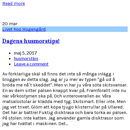
Read more
20
mar
Livet hos Hogengård
Dagens husmorstips!
maj 5, 2017
husmorstips
Leave a comment
Av förklarliga skäl så finns det inte så många inlägg i
bloggen av detta slag. Jag är ju mer av typen "gå ud å
bröda me nå´t skeddet". Men vi har ju våra söta skitsvansar.
En av dem sitter pälsen knappt kvar på. Framförallt inte nu
när vårkostymen ska på. Och vinteroverallen av. Våra
matsalsstolar är klädda med tyg. Skitsmart. Eller inte. Men
jag vet trixet. Glöm att köpa tjugo klisterrullar på Ullared.
Det här är bättre! Fuktig disktrasa och bara torka av pälsen.
På stolen. Inte katten. Jag använder gamla disktrasor som
jag har tvättat i maskinen. Det...