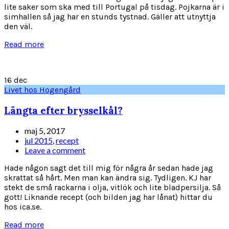
lite saker som ska med till Portugal på tisdag. Pojkarna är i
simhallen så jag har en stunds tystnad. Gäller att utnyttja
den väl.
Read more
16
dec
Livet hos Hogengård
Längta efter brysselkål?
maj 5, 2017
jul 2015
,
recept
Leave a comment
Hade någon sagt det till mig för några år sedan hade jag
skrattat så hårt. Men man kan ändra sig. Tydligen. KJ har
stekt de små rackarna i olja, vitlök och lite bladpersilja. Så
gott! Liknande recept (och bilden jag har lånat) hittar du
hos ica.se.
Read more