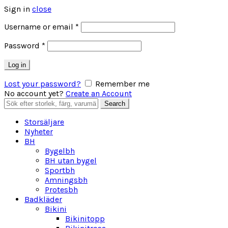
Sign in
close
Obligatoriskt
Username or email
*
Obligatoriskt
Password
*
Log in
Lost your password?
Remember me
No account yet?
Create an Account
Search
Search
for:
Storsäljare
Nyheter
BH
Bygelbh
BH utan bygel
Sportbh
Amningsbh
Protesbh
Badkläder
Bikini
Bikinitopp