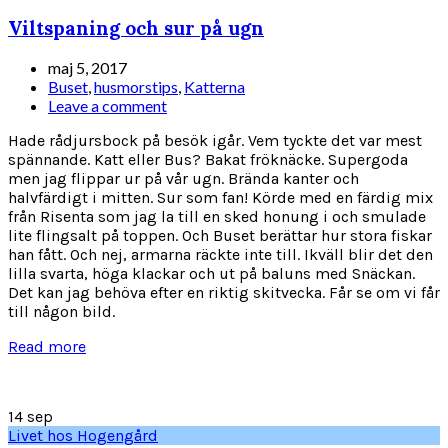
Viltspaning och sur på ugn
maj 5, 2017
Buset
,
husmorstips
,
Katterna
Leave a comment
Hade rådjursbock på besök igår. Vem tyckte det var mest
spännande. Katt eller Bus? Bakat fröknäcke. Supergoda
men jag flippar ur på vår ugn. Brända kanter och
halvfärdigt i mitten. Sur som fan! Körde med en färdig mix
från Risenta som jag la till en sked honung i och smulade
lite flingsalt på toppen. Och Buset berättar hur stora fiskar
han fått. Och nej, armarna räckte inte till. Ikväll blir det den
lilla svarta, höga klackar och ut på baluns med Snäckan.
Det kan jag behöva efter en riktig skitvecka. Får se om vi får
till någon bild.
Read more
14
sep
Livet hos Hogengård