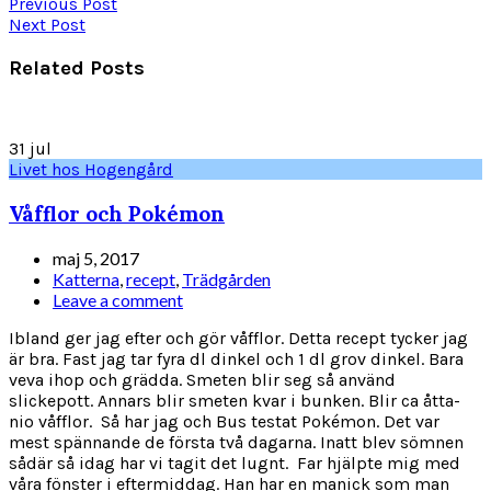
Previous Post
Next Post
Related Posts
31
jul
Livet hos Hogengård
Våfflor och Pokémon
maj 5, 2017
Katterna
,
recept
,
Trädgården
Leave a comment
Ibland ger jag efter och gör våfflor. Detta recept tycker jag
är bra. Fast jag tar fyra dl dinkel och 1 dl grov dinkel. Bara
veva ihop och grädda. Smeten blir seg så använd
slickepott. Annars blir smeten kvar i bunken. Blir ca åtta-
nio våfflor. Så har jag och Bus testat Pokémon. Det var
mest spännande de första två dagarna. Inatt blev sömnen
sådär så idag har vi tagit det lugnt. Far hjälpte mig med
våra fönster i eftermiddag. Han har en manick som man