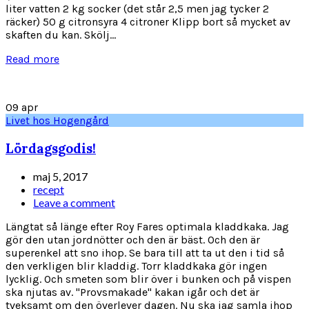
liter vatten 2 kg socker (det står 2,5 men jag tycker 2
räcker) 50 g citronsyra 4 citroner Klipp bort så mycket av
skaften du kan. Skölj...
Read more
09
apr
Livet hos Hogengård
Lördagsgodis!
maj 5, 2017
recept
Leave a comment
Längtat så länge efter Roy Fares optimala kladdkaka. Jag
gör den utan jordnötter och den är bäst. Och den är
superenkel att sno ihop. Se bara till att ta ut den i tid så
den verkligen blir kladdig. Torr kladdkaka gör ingen
lycklig. Och smeten som blir över i bunken och på vispen
ska njutas av. "Provsmakade" kakan igår och det är
tveksamt om den överlever dagen. Nu ska jag samla ihop