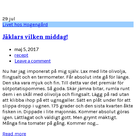
29
jul
Livet hos Hogengård
Jäklars vilken middag!
maj 5, 2017
recept
Leave a comment
Nu har jag imponerat på mig själv. Lax med lite olivolja,
flingsalt och en termometer. Får absolut inte gå för länge.
Den ska vara mjuk och fin. Till detta var det premiär för
sötpotatispommes. Så goda. Skär jämna bitar, rumla runt
dem i en skål med olivolja och flingsalt. Lägg på rad utan
att klibba ihop på ett ugnsgaller. Sätt en plåt under för att
slippa dropp i ugnen. 175 grader och den sista kvarten åkte
fisken in. Dippade i lite majonnäs. Kommer absolut göras
igen. Lättlagat och väldigt gott. Men grymt mäktigt.
Många fina tomater på gång. Kommer nog...
Read more