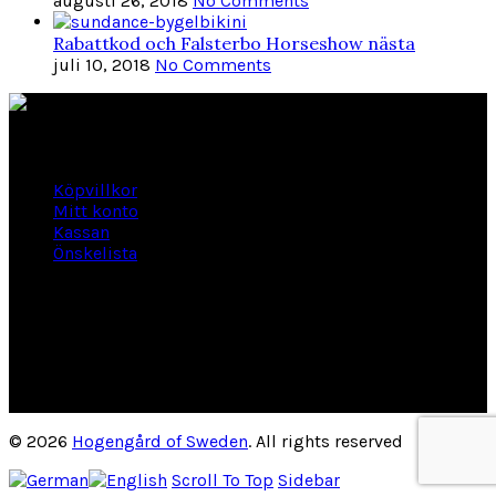
augusti 26, 2018
No Comments
Rabattkod och Falsterbo Horseshow nästa
juli 10, 2018
No Comments
Länkar
Köpvillkor
Mitt konto
Kassan
Önskelista
Om Hogengård
GLANSBAGGEVÄGEN 3 444 46 Stenungsund
Phone: 070-661 01 06
Org Nr: 556145-2946
helene@hogengard.se
© 2026
Hogengård of Sweden
. All rights reserved
Scroll To Top
Sidebar