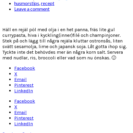
husmorstips
,
recept
Leave a comment
Häll en rejäl pöl med olja i en het panna, fräs lite gul
currypasta, hiva i kyckling(inner)filé och champinjoner.
Stek på och lägg till några rejäla kluttar ostronsås, liten
svätt sesamolja, lime och japansk soja. Låt gotta ihop sig.
Tyckte inte det behövdes mer än några korn salt. Servera
med nudlar, ris, broccoli eller vad som nu önskas. 🙂
Facebook
X
Email
Pinterest
LinkedIn
Facebook
X
Email
Pinterest
LinkedIn