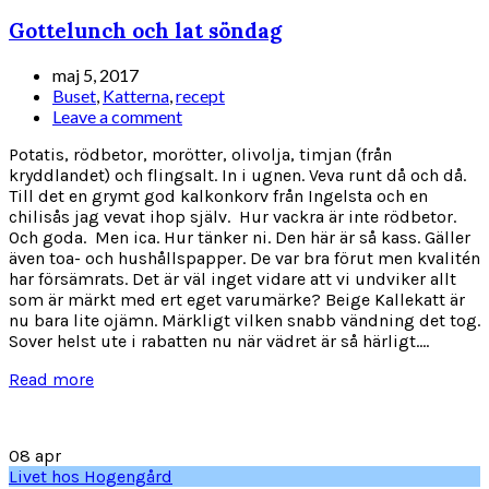
Gottelunch och lat söndag
maj 5, 2017
Buset
,
Katterna
,
recept
Leave a comment
Potatis, rödbetor, morötter, olivolja, timjan (från
kryddlandet) och flingsalt. In i ugnen. Veva runt då och då.
Till det en grymt god kalkonkorv från Ingelsta och en
chilisås jag vevat ihop själv. Hur vackra är inte rödbetor.
Och goda. Men ica. Hur tänker ni. Den här är så kass. Gäller
även toa- och hushållspapper. De var bra förut men kvalitén
har försämrats. Det är väl inget vidare att vi undviker allt
som är märkt med ert eget varumärke? Beige Kallekatt är
nu bara lite ojämn. Märkligt vilken snabb vändning det tog.
Sover helst ute i rabatten nu när vädret är så härligt....
Read more
08
apr
Livet hos Hogengård