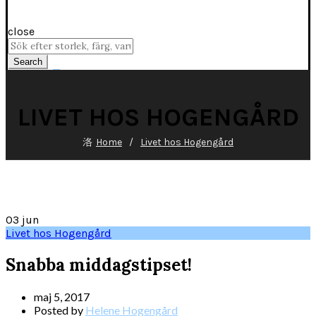
close
Search
for:
Search
Wishlist
0
Cart (
o
)
0
/
0
kr
LIVET HOS HOGENGÅRD
Home
Livet hos Hogengård
03
jun
Livet hos Hogengård
Snabba middagstipset!
maj 5, 2017
Posted by
Helene Hogengård