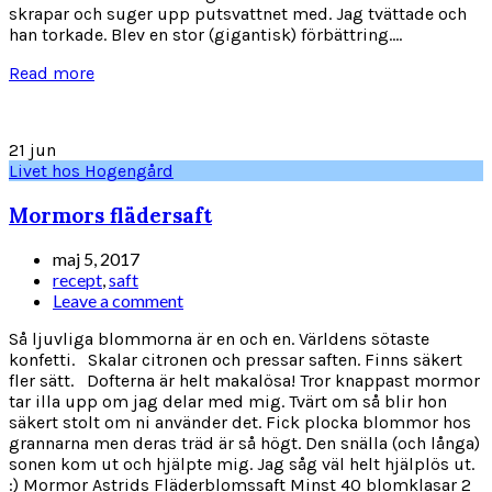
skrapar och suger upp putsvattnet med. Jag tvättade och
han torkade. Blev en stor (gigantisk) förbättring....
Read more
21
jun
Livet hos Hogengård
Mormors flädersaft
maj 5, 2017
recept
,
saft
Leave a comment
Så ljuvliga blommorna är en och en. Världens sötaste
konfetti. Skalar citronen och pressar saften. Finns säkert
fler sätt. Dofterna är helt makalösa! Tror knappast mormor
tar illa upp om jag delar med mig. Tvärt om så blir hon
säkert stolt om ni använder det. Fick plocka blommor hos
grannarna men deras träd är så högt. Den snälla (och långa)
sonen kom ut och hjälpte mig. Jag såg väl helt hjälplös ut.
:) Mormor Astrids Fläderblomssaft Minst 40 blomklasar 2