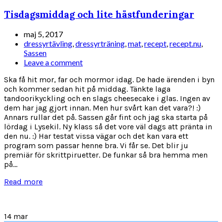
Tisdagsmiddag och lite hästfunderingar
maj 5, 2017
dressyrtävling
,
dressyrträning
,
mat
,
recept
,
recept.nu
,
Sassen
Leave a comment
Ska få hit mor, far och mormor idag. De hade ärenden i byn
och kommer sedan hit på middag. Tänkte laga
tandoorikyckling och en slags cheesecake i glas. Ingen av
dem har jag gjort innan. Men hur svårt kan det vara?! :)
Annars rullar det på. Sassen går fint och jag ska starta på
lördag i Lysekil. Ny klass så det vore väl dags att pränta in
den nu. :) Har testat vissa vägar och det kan vara ett
program som passar henne bra. Vi får se. Det blir ju
premiär för skrittpiruetter. De funkar så bra hemma men
på...
Read more
14
mar