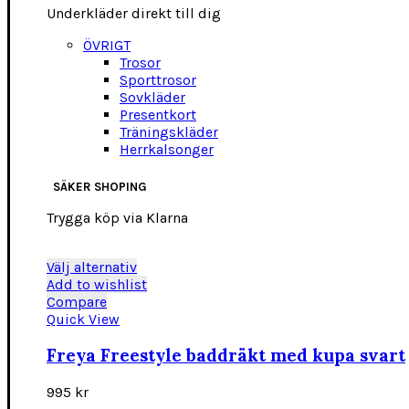
Underkläder direkt till dig
ÖVRIGT
Trosor
Sporttrosor
Sovkläder
Presentkort
Träningskläder
Herrkalsonger
SÄKER SHOPING
Trygga köp via Klarna
Den
Välj alternativ
här
Add to wishlist
produkten
Compare
har
Quick View
flera
varianter.
Freya Freestyle baddräkt med kupa svart
De
olika
995
kr
alternativen