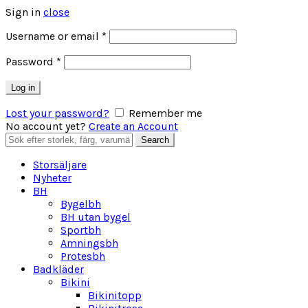
Sign in
close
Obligatoriskt
Username or email
*
Obligatoriskt
Password
*
Log in
Lost your password?
Remember me
No account yet?
Create an Account
Search
Search
for:
Storsäljare
Nyheter
BH
Bygelbh
BH utan bygel
Sportbh
Amningsbh
Protesbh
Badkläder
Bikini
Bikinitopp