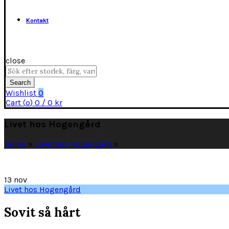
Kontakt
close
Search
for:
Search
Wishlist
0
Cart (
o
)
0
/
0
kr
Livet hos Hogengård
Home
»
Livet hos Hogengård
»
13
nov
Livet hos Hogengård
Sovit så hårt