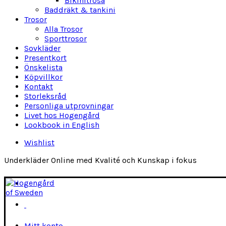
Bikinitrosa
Baddräkt & tankini
Trosor
Alla Trosor
Sporttrosor
Sovkläder
Presentkort
Önskelista
Köpvillkor
Kontakt
Storleksråd
Personliga utprovningar
Livet hos Hogengård
Lookbook in English
Wishlist
Underkläder Online med Kvalité och Kunskap i fokus
Mitt konto