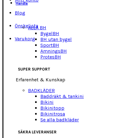
Handla
Blog
Önskelista
ALLA BH
BygelBH
Varukorg
BH utan bygel
SportBH
AmningsBH
ProtesBH
SUPER SUPPORT
Erfarenhet & Kunskap
BADKLÄDER
Baddräkt & tankini
Bikini
Bikinitopp
Bikinitrosa
Se alla badkläder
SÄKRA LEVERANSER