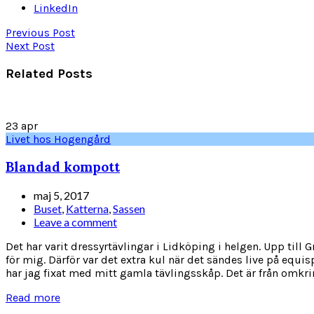
LinkedIn
Previous Post
Next Post
Related Posts
23
apr
Livet hos Hogengård
Blandad kompott
maj 5, 2017
Buset
,
Katterna
,
Sassen
Leave a comment
Det har varit dressyrtävlingar i Lidköping i helgen. Upp till 
för mig. Därför var det extra kul när det sändes live på equis
har jag fixat med mitt gamla tävlingsskåp. Det är från omkrin
Read more