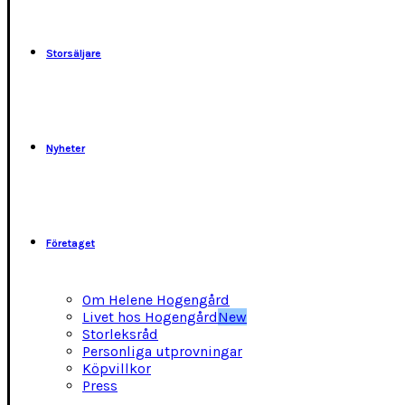
kan
väljas
på
Storsäljare
produktsidan
Nyheter
Företaget
Om Helene Hogengård
Livet hos Hogengård
New
Storleksråd
Personliga utprovningar
Köpvillkor
Press