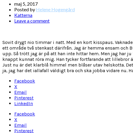
maj 5, 2017
Posted by
Helene Hogengård
Katterna
Leave a comment
Sovit drygt nio timmar i natt. Med en kort kisspaus. Vaknade h
ett område två stenkast därifrån. Jag är hemma ensam och Bu
upp. Så trött jag är på att han inte hittar hem. Men jag har j
knappt kunnat röra mig. Han tycker fortfarande att lillebror ä
Just nu är det klarblå himmel men blåser utav helskotta. Det 
ja, jag har det iallafall väldigt bra och ska jobba vidare nu. 
Facebook
X
Email
Pinterest
LinkedIn
Facebook
X
Email
Pinterest