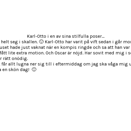
Karl-Otto i en av sina stilfulla poser…
elt seg i skallen. 🙂 Karl-Otto har varit på vift sedan i går m
set hade just vaknat när en kompis ringde och sa att han var 
u fått lite extra motion. Och Oscar är nöjd. Har sovit med mig i
r rätt onödig.
får allt lugna ner sig till i eftermiddag om jag ska våga mig u
Ha en skön dag! 🙂