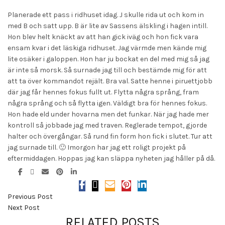
Planerade ett pass i ridhuset idag. J skulle rida ut och kom in
med B och satt upp. B är lite av Sassens älskling i hagen intill.
Hon blev helt knäckt av att han gick iväg och hon fick vara
ensam kvar i det läskiga ridhuset. Jag värmde men kände mig
lite osäker i galoppen. Hon har ju bockat en del med mig så jag
är inte så morsk. Så surnade jag till och bestämde mig för att
att ta över kommandot rejält. Bra val. Satte henne i piruettjobb
där jag får hennes fokus fullt ut. Flytta några språng, fram
några språng och så flytta igen. Väldigt bra för hennes fokus.
Hon hade eld under hovarna men det funkar. När jag hade mer
kontroll så jobbade jag med traven. Reglerade tempot, gjorde
halter och övergångar. Så rund fin form hon fick i slutet. Tur att
jag surnade till. 🙂 Imorgon har jag ett roligt projekt på
eftermiddagen. Hoppas jag kan släppa nyheten jag håller på då.
Previous Post
Next Post
RELATED POSTS