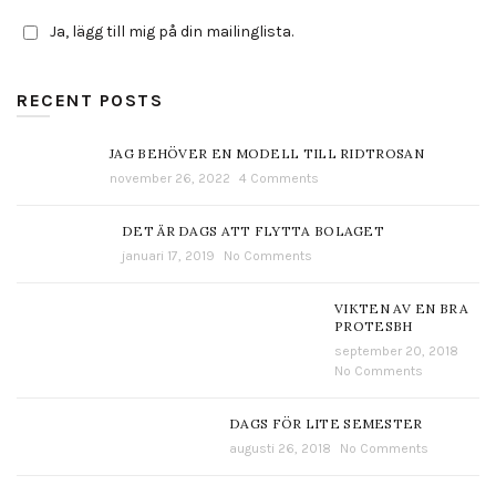
Ja, lägg till mig på din mailinglista.
RECENT POSTS
JAG BEHÖVER EN MODELL TILL RIDTROSAN
november 26, 2022
4 Comments
DET ÄR DAGS ATT FLYTTA BOLAGET
januari 17, 2019
No Comments
VIKTEN AV EN BRA
PROTESBH
september 20, 2018
No Comments
DAGS FÖR LITE SEMESTER
augusti 26, 2018
No Comments