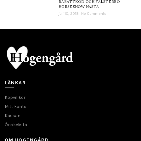
RABATTKOD OCH FALSTERBO
HORSESHOW NÄSTA
juli 10, 2018
No Comments
LÄNKAR
Köpvillkor
Mitt konto
Kassan
Önskelista
OM HOGENGÅRD