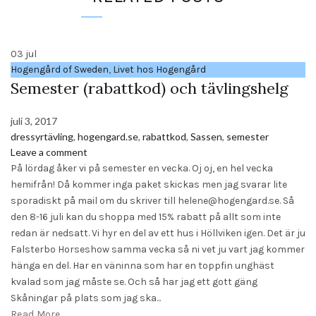
03
jul
Hogengård of Sweden
,
Livet hos Hogengård
Semester (rabattkod) och tävlingshelg
juli 3, 2017
dressyrtävling
,
hogengard.se
,
rabattkod
,
Sassen
,
semester
Leave a comment
På lördag åker vi på semester en vecka. Oj oj, en hel vecka
hemifrån! Då kommer inga paket skickas men jag svarar lite
sporadiskt på mail om du skriver till helene@hogengard.se. Så
den 8-16 juli kan du shoppa med 15% rabatt på allt som inte
redan är nedsatt. Vi hyr en del av ett hus i Höllviken igen. Det är ju
Falsterbo Horseshow samma vecka så ni vet ju vart jag kommer
hänga en del. Har en väninna som har en toppfin unghäst
kvalad som jag måste se. Och så har jag ett gott gäng
Skåningar på plats som jag ska...
Read More