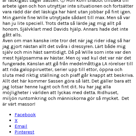
är läskigast säger Sassen. 🙂 Hon kom snabbt tillbaka till
arbete igen och hon utnyttjar inte situationen och fortsätter
vara rädd där det läskiga har hänt utan jobbar på fint igen.
Min gamle fine Wille utnytjade sådant till max. Men så var
han ju lite speciell. Trots detta så lärde jag mig allt på
honom. Självklart med Davids hjälp. Annars hade det inte
gått alls.
Även om man kanske inte tror det när jag rider idag så har
jag gjort nästan allt det svåra i dressyren. Lärt både mig
själv och min häst samtidigt. Då på Wille som inte var den
mest hjälpsamma av hästar. Men oj vad kul det var när det
fungerade. Känslan att gå från medelmåttiga LA rörelser till
att rida galoppiruetter, serier upp till ettor, öppna och
sluta med riktig ställning och piaff går knappt att beskriva.
Allt det här kommer Sassen göra så lätt. Det gäller bara att
jag lotsar henne lugnt och fint dit. Nu har jag alla
möjligheter i världen att lyckas med detta. Ridhuset,
miljön runtomkring och människorna gör så mycket. Det
är värt massor!
Facebook
X
Email
Pinterest