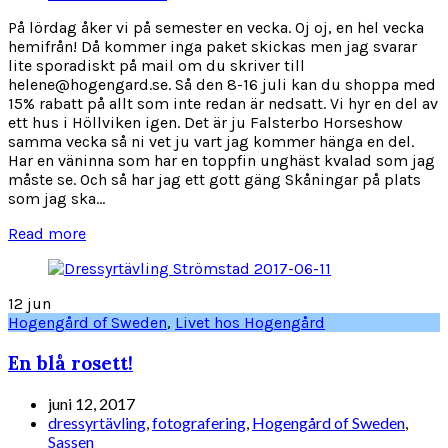
På lördag åker vi på semester en vecka. Oj oj, en hel vecka
hemifrån! Då kommer inga paket skickas men jag svarar
lite sporadiskt på mail om du skriver till
helene@hogengard.se. Så den 8-16 juli kan du shoppa med
15% rabatt på allt som inte redan är nedsatt. Vi hyr en del av
ett hus i Höllviken igen. Det är ju Falsterbo Horseshow
samma vecka så ni vet ju vart jag kommer hänga en del.
Har en väninna som har en toppfin unghäst kvalad som jag
måste se. Och så har jag ett gott gäng Skåningar på plats
som jag ska...
Read more
12
jun
Hogengård of Sweden
,
Livet hos Hogengård
En blå rosett!
juni 12, 2017
dressyrtävling
,
fotografering
,
Hogengård of Sweden
,
Sassen