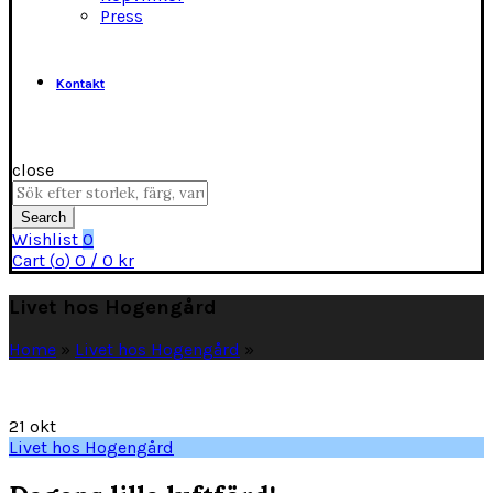
Press
Kontakt
close
Search
for:
Search
Wishlist
0
Cart (
o
)
0
/
0
kr
Livet hos Hogengård
Home
»
Livet hos Hogengård
»
21
okt
Livet hos Hogengård