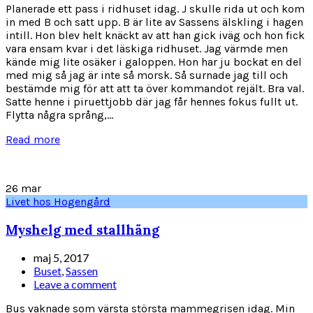
Planerade ett pass i ridhuset idag. J skulle rida ut och kom
in med B och satt upp. B är lite av Sassens älskling i hagen
intill. Hon blev helt knäckt av att han gick iväg och hon fick
vara ensam kvar i det läskiga ridhuset. Jag värmde men
kände mig lite osäker i galoppen. Hon har ju bockat en del
med mig så jag är inte så morsk. Så surnade jag till och
bestämde mig för att att ta över kommandot rejält. Bra val.
Satte henne i piruettjobb där jag får hennes fokus fullt ut.
Flytta några språng,...
Read more
26
mar
Livet hos Hogengård
Myshelg med stallhäng
maj 5, 2017
Buset
,
Sassen
Leave a comment
Bus vaknade som värsta största mammegrisen idag. Min