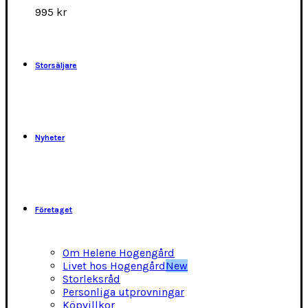
alternativen
995
kr
kan
väljas
på
produktsidan
Storsäljare
Nyheter
Företaget
Om Helene Hogengård
Livet hos Hogengård
New
Storleksråd
Personliga utprovningar
Köpvillkor