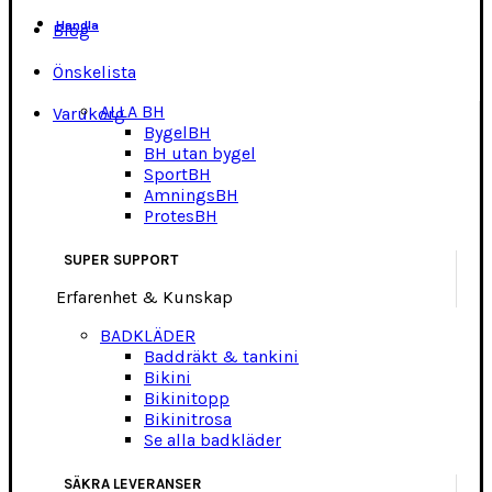
Handla
Blog
Önskelista
ALLA BH
Varukorg
BygelBH
BH utan bygel
SportBH
AmningsBH
ProtesBH
SUPER SUPPORT
Erfarenhet & Kunskap
BADKLÄDER
Baddräkt & tankini
Bikini
Bikinitopp
Bikinitrosa
Se alla badkläder
SÄKRA LEVERANSER