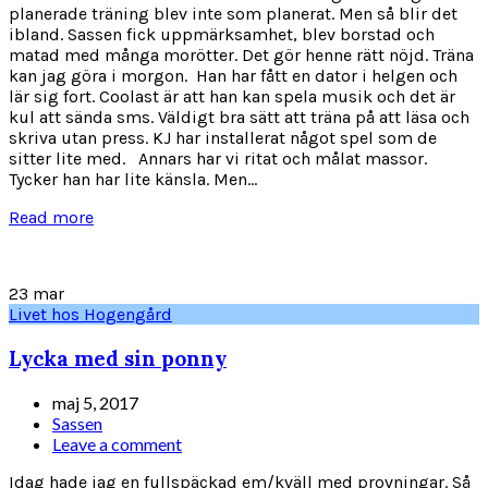
planerade träning blev inte som planerat. Men så blir det
ibland. Sassen fick uppmärksamhet, blev borstad och
matad med många morötter. Det gör henne rätt nöjd. Träna
kan jag göra i morgon. Han har fått en dator i helgen och
lär sig fort. Coolast är att han kan spela musik och det är
kul att sända sms. Väldigt bra sätt att träna på att läsa och
skriva utan press. KJ har installerat något spel som de
sitter lite med. Annars har vi ritat och målat massor.
Tycker han har lite känsla. Men...
Read more
23
mar
Livet hos Hogengård
Lycka med sin ponny
maj 5, 2017
Sassen
Leave a comment
Idag hade jag en fullspäckad em/kväll med provningar. Så