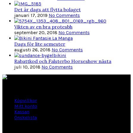
Det är dags att flytta bolaget
januari 17, 2019
No Comments
Vikten av en bra protesbh
september 20, 2018
No Comments
Dags för lite semester
augusti 26, 2018
No Comments
Rabattkod och Falsterbo Horseshow nästa
juli 10, 2018
No Comments
Länkar
Köpvillkor
Mitt konto
Kassan
Önskelista
Om Hogengård