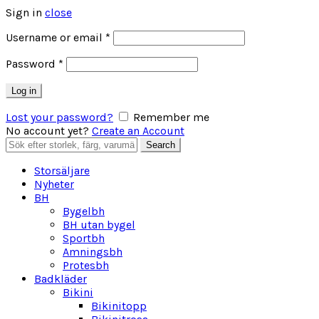
Sign in
close
Obligatoriskt
Username or email
*
Obligatoriskt
Password
*
Log in
Lost your password?
Remember me
No account yet?
Create an Account
Search
Search
for:
Storsäljare
Nyheter
BH
Bygelbh
BH utan bygel
Sportbh
Amningsbh
Protesbh
Badkläder
Bikini
Bikinitopp