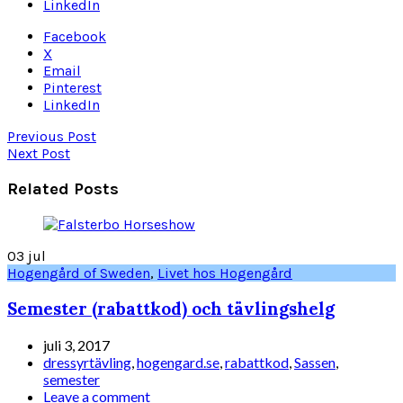
LinkedIn
Facebook
X
Email
Pinterest
LinkedIn
Previous Post
Next Post
Related Posts
03
jul
Hogengård of Sweden
,
Livet hos Hogengård
Semester (rabattkod) och tävlingshelg
juli 3, 2017
dressyrtävling
,
hogengard.se
,
rabattkod
,
Sassen
,
semester
Leave a comment