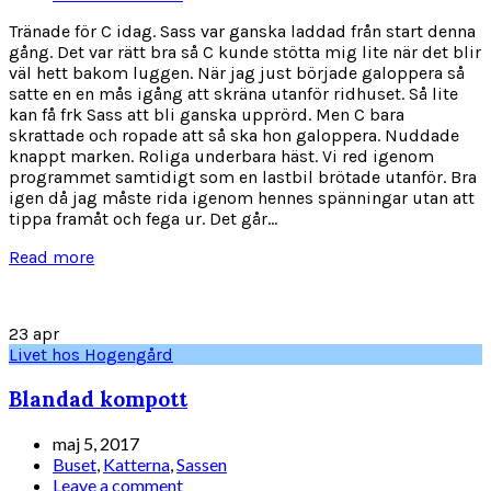
Tränade för C idag. Sass var ganska laddad från start denna
gång. Det var rätt bra så C kunde stötta mig lite när det blir
väl hett bakom luggen. När jag just började galoppera så
satte en en mås igång att skräna utanför ridhuset. Så lite
kan få frk Sass att bli ganska upprörd. Men C bara
skrattade och ropade att så ska hon galoppera. Nuddade
knappt marken. Roliga underbara häst. Vi red igenom
programmet samtidigt som en lastbil brötade utanför. Bra
igen då jag måste rida igenom hennes spänningar utan att
tippa framåt och fega ur. Det går...
Read more
23
apr
Livet hos Hogengård
Blandad kompott
maj 5, 2017
Buset
,
Katterna
,
Sassen
Leave a comment