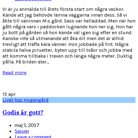
Vi är ju anmälda till årets första start om några veckor.
Kände att jag behövde lämna väggarna innan dess. Så vi
åkte till väninnan M:s gård. Sass var helladdad. Men när hon
gått några varv i paddocken lugnande hon ner sig. Hon har
ju bott på gården så hon kände väl igen sig efter en stund.
Kanske inte så utmanande att åka dit men det är alltid
trevligt att träffa kära vänner. Hon jobbade på fint. Några
stabila halva piruetter, byten upp till tvåor och jobba med
att komma tillbaka i traven och länga några meter. Duktig
pålla. På bilden äter...
Read more
15
apr
Livet hos Hogengård
Godis är gott?
maj 5, 2017
Sassen
Leave a comment