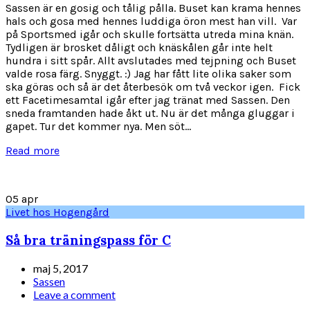
Sassen är en gosig och tålig pålla. Buset kan krama hennes
hals och gosa med hennes luddiga öron mest han vill. Var
på Sportsmed igår och skulle fortsätta utreda mina knän.
Tydligen är brosket dåligt och knäskålen går inte helt
hundra i sitt spår. Allt avslutades med tejpning och Buset
valde rosa färg. Snyggt. :) Jag har fått lite olika saker som
ska göras och så är det återbesök om två veckor igen. Fick
ett Facetimesamtal igår efter jag tränat med Sassen. Den
sneda framtanden hade åkt ut. Nu är det många gluggar i
gapet. Tur det kommer nya. Men söt...
Read more
05
apr
Livet hos Hogengård
Så bra träningspass för C
maj 5, 2017
Sassen
Leave a comment