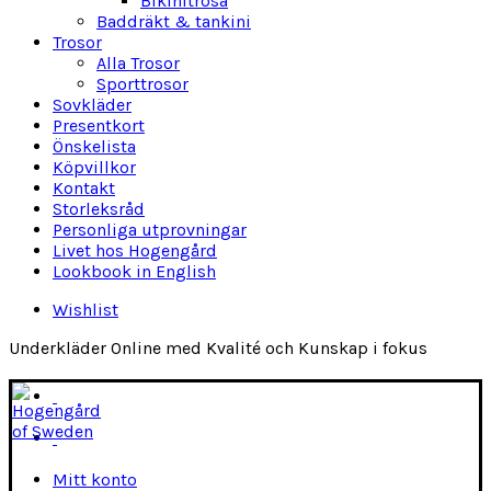
Bikinitrosa
Baddräkt & tankini
Trosor
Alla Trosor
Sporttrosor
Sovkläder
Presentkort
Önskelista
Köpvillkor
Kontakt
Storleksråd
Personliga utprovningar
Livet hos Hogengård
Lookbook in English
Wishlist
Underkläder Online med Kvalité och Kunskap i fokus
Mitt konto