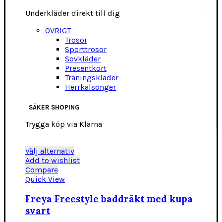
Underkläder direkt till dig
ÖVRIGT
Trosor
Sporttrosor
Sovkläder
Presentkort
Träningskläder
Herrkalsonger
SÄKER SHOPING
Trygga köp via Klarna
Den
Välj alternativ
här
Add to wishlist
produkten
Compare
har
Quick View
flera
varianter.
Freya Freestyle baddräkt med kupa
De
svart
olika