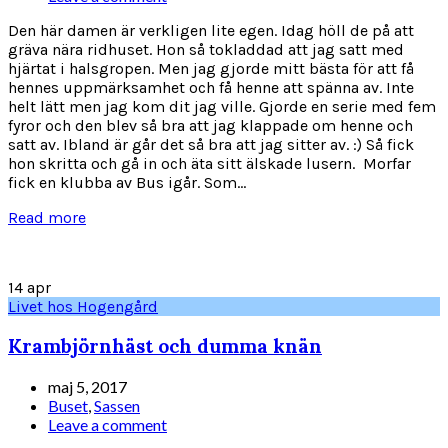
Den här damen är verkligen lite egen. Idag höll de på att
gräva nära ridhuset. Hon så tokladdad att jag satt med
hjärtat i halsgropen. Men jag gjorde mitt bästa för att få
hennes uppmärksamhet och få henne att spänna av. Inte
helt lätt men jag kom dit jag ville. Gjorde en serie med fem
fyror och den blev så bra att jag klappade om henne och
satt av. Ibland är går det så bra att jag sitter av. :) Så fick
hon skritta och gå in och äta sitt älskade lusern. Morfar
fick en klubba av Bus igår. Som...
Read more
14
apr
Livet hos Hogengård
Krambjörnhäst och dumma knän
maj 5, 2017
Buset
,
Sassen
Leave a comment