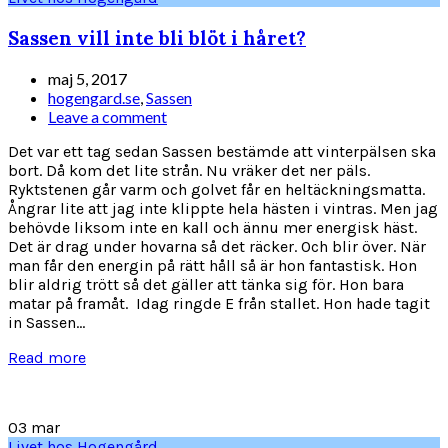
Sassen vill inte bli blöt i håret?
maj 5, 2017
hogengard.se
,
Sassen
Leave a comment
Det var ett tag sedan Sassen bestämde att vinterpälsen ska
bort. Då kom det lite strån. Nu vräker det ner päls.
Ryktstenen går varm och golvet får en heltäckningsmatta.
Ångrar lite att jag inte klippte hela hästen i vintras. Men jag
behövde liksom inte en kall och ännu mer energisk häst.
Det är drag under hovarna så det räcker. Och blir över. När
man får den energin på rätt håll så är hon fantastisk. Hon
blir aldrig trött så det gäller att tänka sig för. Hon bara
matar på framåt. Idag ringde E från stallet. Hon hade tagit
in Sassen...
Read more
03
mar
Livet hos Hogengård