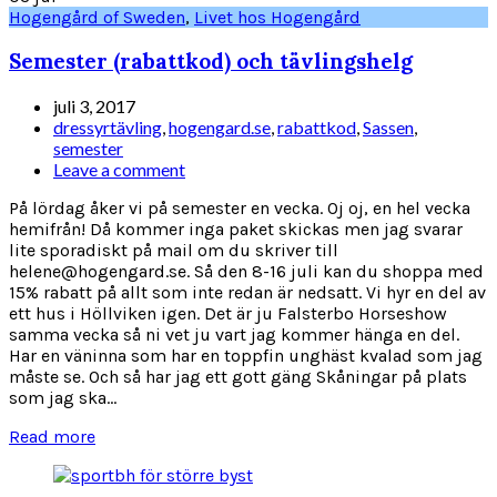
Hogengård of Sweden
,
Livet hos Hogengård
Semester (rabattkod) och tävlingshelg
juli 3, 2017
dressyrtävling
,
hogengard.se
,
rabattkod
,
Sassen
,
semester
Leave a comment
På lördag åker vi på semester en vecka. Oj oj, en hel vecka
hemifrån! Då kommer inga paket skickas men jag svarar
lite sporadiskt på mail om du skriver till
helene@hogengard.se. Så den 8-16 juli kan du shoppa med
15% rabatt på allt som inte redan är nedsatt. Vi hyr en del av
ett hus i Höllviken igen. Det är ju Falsterbo Horseshow
samma vecka så ni vet ju vart jag kommer hänga en del.
Har en väninna som har en toppfin unghäst kvalad som jag
måste se. Och så har jag ett gott gäng Skåningar på plats
som jag ska...
Read more