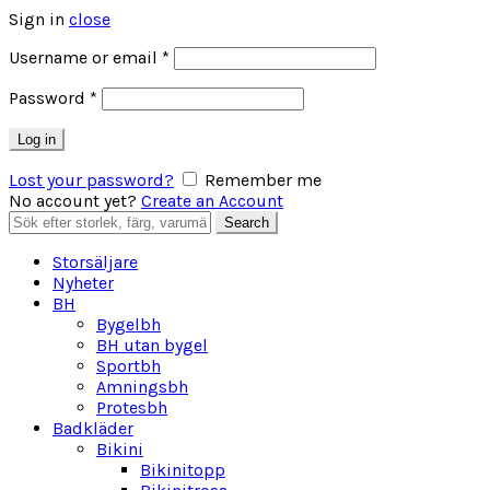
Sign in
close
Obligatoriskt
Username or email
*
Obligatoriskt
Password
*
Log in
Lost your password?
Remember me
No account yet?
Create an Account
Search
Search
for:
Storsäljare
Nyheter
BH
Bygelbh
BH utan bygel
Sportbh
Amningsbh
Protesbh
Badkläder
Bikini
Bikinitopp