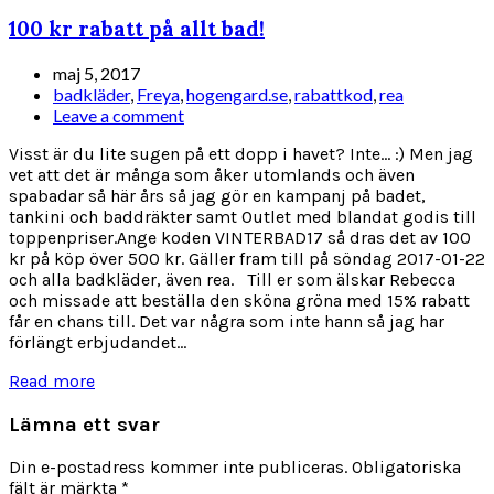
100 kr rabatt på allt bad!
maj 5, 2017
badkläder
,
Freya
,
hogengard.se
,
rabattkod
,
rea
Leave a comment
Visst är du lite sugen på ett dopp i havet? Inte... :) Men jag
vet att det är många som åker utomlands och även
spabadar så här års så jag gör en kampanj på badet,
tankini och baddräkter samt Outlet med blandat godis till
toppenpriser.Ange koden VINTERBAD17 så dras det av 100
kr på köp över 500 kr. Gäller fram till på söndag 2017-01-22
och alla badkläder, även rea. Till er som älskar Rebecca
och missade att beställa den sköna gröna med 15% rabatt
får en chans till. Det var några som inte hann så jag har
förlängt erbjudandet...
Read more
Lämna ett svar
Din e-postadress kommer inte publiceras.
Obligatoriska
fält är märkta
*