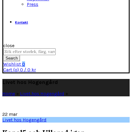
Press
Kontakt
close
Search
for:
Search
Wishlist
0
Cart (
o
)
0
/
0
kr
Livet hos Hogengård
Home
»
Livet hos Hogengård
»
22
mar
Livet hos Hogengård