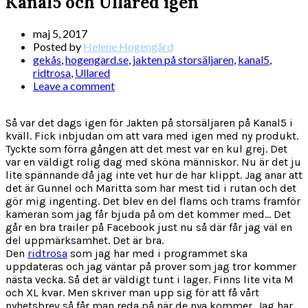
Kanal5 och Ullared igen
maj 5, 2017
Posted by
Helene Hogengård
gekås
,
hogengard.se
,
jakten på storsäljaren
,
kanal5
,
ridtrosa
,
Ullared
Leave a comment
Så var det dags igen för Jakten på storsäljaren på Kanal5 i
kväll. Fick inbjudan om att vara med igen med ny produkt.
Tyckte som förra gången att det mest var en kul grej. Det
var en väldigt rolig dag med sköna människor. Nu är det ju
lite spännande då jag inte vet hur de har klippt. Jag anar att
det är Gunnel och Maritta som har mest tid i rutan och det
gör mig ingenting. Det blev en del flams och trams framför
kameran som jag får bjuda på om det kommer med… Det
går en bra trailer på Facebook just nu så där får jag väl en
del uppmärksamhet. Det är bra.
Den
ridtrosa
som jag har med i programmet ska
uppdateras och jag väntar på prover som jag tror kommer
nästa vecka. Så det är väldigt tunt i lager. Finns lite vita M
och XL kvar. Men skriver man upp sig för att få vårt
nyhetsbrev så får man reda på när de nya kommer. Jag har