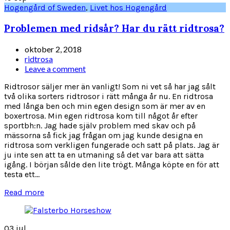
Hogengård of Sweden
,
Livet hos Hogengård
Problemen med ridsår? Har du rätt ridtrosa?
oktober 2, 2018
ridtrosa
Leave a comment
Ridtrosor säljer mer än vanligt! Som ni vet så har jag sålt
två olika sorters ridtrosor i rätt många år nu. En ridtrosa
med långa ben och min egen design som är mer av en
boxertrosa. Min egen ridtrosa kom till något år efter
sportbh:n. Jag hade själv problem med skav och på
mässorna så fick jag frågan om jag kunde designa en
ridtrosa som verkligen fungerade och satt på plats. Jag är
ju inte sen att ta en utmaning så det var bara att sätta
igång. I början sålde den lite trögt. Många köpte en för att
testa ett...
Read more
03
jul