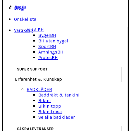
Handla
Blog
Önskelista
ALLA BH
Varukorg
BygelBH
BH utan bygel
SportBH
AmningsBH
ProtesBH
SUPER SUPPORT
Erfarenhet & Kunskap
BADKLÄDER
Baddräkt & tankini
Bikini
Bikinitopp
Bikinitrosa
Se alla badkläder
SÄKRA LEVERANSER