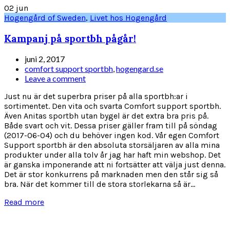
02
jun
Hogengård of Sweden
,
Livet hos Hogengård
Kampanj på sportbh pågår!
juni 2, 2017
comfort support sportbh
,
hogengard.se
Leave a comment
Just nu är det superbra priser på alla sportbh:ar i
sortimentet. Den vita och svarta Comfort support sportbh.
Även Anitas sportbh utan bygel är det extra bra pris på.
Både svart och vit. Dessa priser gäller fram till på söndag
(2017-06-04) och du behöver ingen kod. Vår egen Comfort
Support sportbh är den absoluta storsäljaren av alla mina
produkter under alla tolv år jag har haft min webshop. Det
är ganska imponerande att ni fortsätter att välja just denna.
Det är stor konkurrens på marknaden men den står sig så
bra. När det kommer till de stora storlekarna så är...
Read more