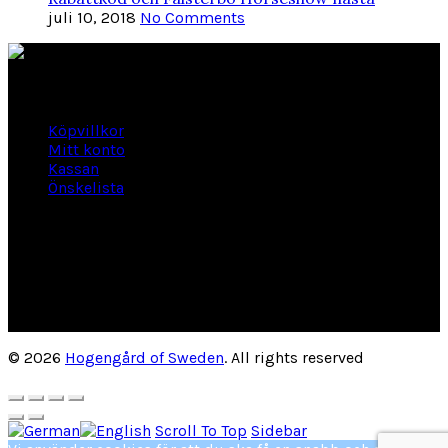
juli 10, 2018
No Comments
Länkar
Köpvillkor
Mitt konto
Kassan
Önskelista
Om Hogengård
GLANSBAGGEVÄGEN 3 444 46 Stenungsund
Phone: 070-661 01 06
Org Nr: 556145-2946
helene@hogengard.se
© 2026
Hogengård of Sweden
. All rights reserved
Scroll To Top
Sidebar