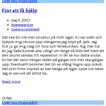
Livet hos Hogengård
Fint att få hjälp
maj 5, 2017
hogengard.se
Leave a comment
Det ska bli lite mer struktur på mitt lager. KJ var snäll och
hjälpte mig skruva upp stängerna jag köpt på Jysk. Jag
fick ju ge mig iväg till Torp och Teliabutiken. Tog mer tid
än jag hade kunnat ana. Långt om länge så blev det klart att
den skulle sändas till reparation. Vi får se hur detta slutar.
En hel del varor hänger redan på galgar och mer ska galgas
upp. Eventuellt kommer det bli en stång högre upp också.
Det som finns mycket av kan hänga på lager uppe vid taket.
Jag är van vid att alltid ha...
Read more
13
feb
Livet hos Hogengård