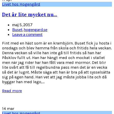
Livet hos Hogengård
Det är lite mycket nu…
maj 5, 2017
Buset
,
hogengard.se
Leave a comment
Fint med en häst som är en krambjörn. Buset fick ju hosta i
onsdags och blev hemma från skola och fritids hela veckan.
Denna veckan så ville han inte gå till fritids så han har
Påsklov fullt ut. Han har hängt med och mockat i stallet
men när jag rider har han fått vara med mormor. Det blir
lite svårt att få till regelbundna pass men det är en vecka
så det är lugnt. Måste säga att han är bra på att sysselsätta
sig på egen hand. Han vet att jag måste jobba lite och då
bygger han med lego,...
Read more
14
mar
Livet hos Hogengård