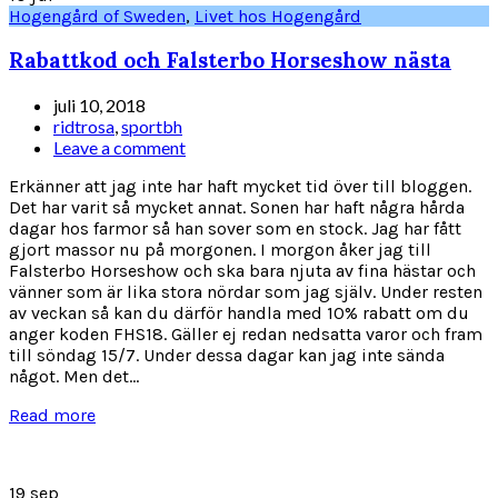
Hogengård of Sweden
,
Livet hos Hogengård
Rabattkod och Falsterbo Horseshow nästa
juli 10, 2018
ridtrosa
,
sportbh
Leave a comment
Erkänner att jag inte har haft mycket tid över till bloggen.
Det har varit så mycket annat. Sonen har haft några hårda
dagar hos farmor så han sover som en stock. Jag har fått
gjort massor nu på morgonen. I morgon åker jag till
Falsterbo Horseshow och ska bara njuta av fina hästar och
vänner som är lika stora nördar som jag själv. Under resten
av veckan så kan du därför handla med 10% rabatt om du
anger koden FHS18. Gäller ej redan nedsatta varor och fram
till söndag 15/7. Under dessa dagar kan jag inte sända
något. Men det...
Read more
19
sep