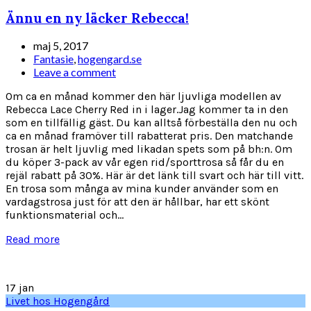
Ännu en ny läcker Rebecca!
maj 5, 2017
Fantasie
,
hogengard.se
Leave a comment
Om ca en månad kommer den här ljuvliga modellen av
Rebecca Lace Cherry Red in i lager.Jag kommer ta in den
som en tillfällig gäst. Du kan alltså förbeställa den nu och
ca en månad framöver till rabatterat pris. Den matchande
trosan är helt ljuvlig med likadan spets som på bh:n. Om
du köper 3-pack av vår egen rid/sporttrosa så får du en
rejäl rabatt på 30%. Här är det länk till svart och här till vitt.
En trosa som många av mina kunder använder som en
vardagstrosa just för att den är hållbar, har ett skönt
funktionsmaterial och...
Read more
17
jan
Livet hos Hogengård