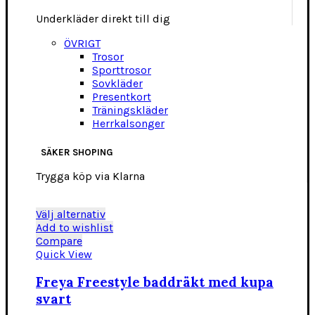
Underkläder direkt till dig
ÖVRIGT
Trosor
Sporttrosor
Sovkläder
Presentkort
Träningskläder
Herrkalsonger
SÄKER SHOPING
Trygga köp via Klarna
Den
Välj alternativ
här
Add to wishlist
produkten
Compare
har
Quick View
flera
varianter.
Freya Freestyle baddräkt med kupa
De
svart
olika