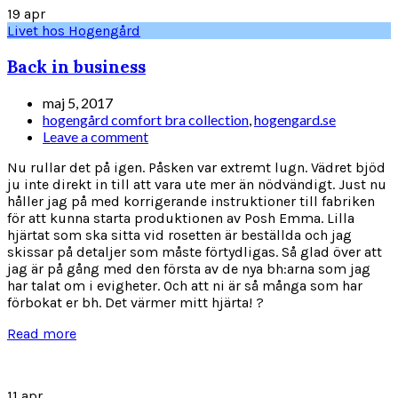
19
apr
Livet hos Hogengård
Back in business
maj 5, 2017
hogengård comfort bra collection
,
hogengard.se
Leave a comment
Nu rullar det på igen. Påsken var extremt lugn. Vädret bjöd
ju inte direkt in till att vara ute mer än nödvändigt. Just nu
håller jag på med korrigerande instruktioner till fabriken
för att kunna starta produktionen av Posh Emma. Lilla
hjärtat som ska sitta vid rosetten är beställda och jag
skissar på detaljer som måste förtydligas. Så glad över att
jag är på gång med den första av de nya bh:arna som jag
har talat om i evigheter. Och att ni är så många som har
förbokat er bh. Det värmer mitt hjärta! ?
Read more
11
apr