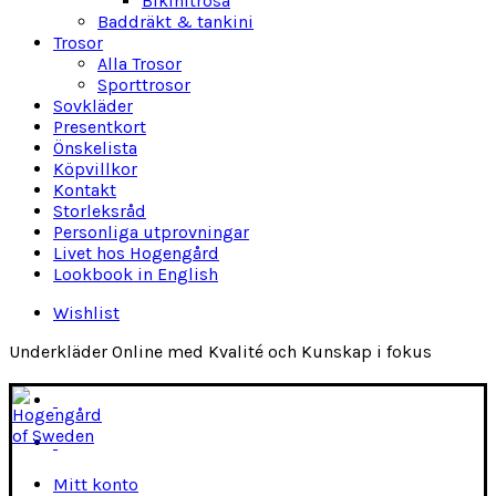
Bikinitrosa
Baddräkt & tankini
Trosor
Alla Trosor
Sporttrosor
Sovkläder
Presentkort
Önskelista
Köpvillkor
Kontakt
Storleksråd
Personliga utprovningar
Livet hos Hogengård
Lookbook in English
Wishlist
Underkläder Online med Kvalité och Kunskap i fokus
Mitt konto