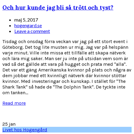
Och hur kunde jag bli så trött och tyst?
maj 5, 2017
hogengard.se
Leave a comment
Tisdag och onsdag förra veckan var jag på ett stort event i
Göteborg. Det tog lite musten ur mig. Jag var på helspänn
varje minut. Ville inte missa ett tillfälle att skapa nätverk
och lära mig saker. Man ser ju inte på utsidan vem som är
vad så det gällde att vara på hugget och prata med "alla".
Det var ett gäng Amerikanska kvinnor på plats och några av
dem jobbar med ett kvinnligt nätverk där kvinnor stöttar
kvinnor. Med investeringar och kunskap. I stället för "The
Shark Tank" så hade de "The Dolphin Tank". De tyckte inte
om tanken...
Read more
25
jan
Livet hos Hogengård