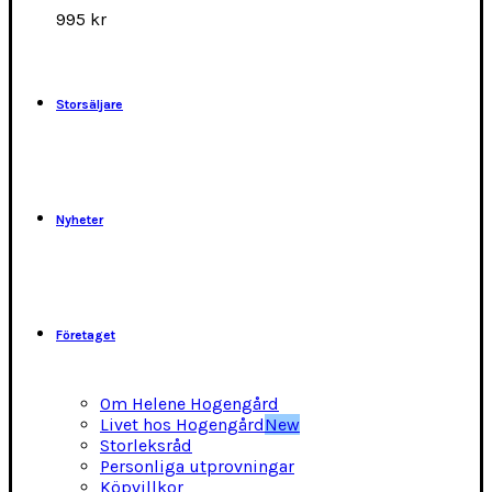
alternativen
995
kr
kan
väljas
på
produktsidan
Storsäljare
Nyheter
Företaget
Om Helene Hogengård
Livet hos Hogengård
New
Storleksråd
Personliga utprovningar
Köpvillkor