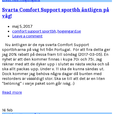
Svarta Comfort Support sportbh äntligen på
väg!
maj 5, 2017
comfort support sportbh
,
hogengard.se
Leave a comment
Nu äntligen är de nya svarta Comfort Support
sportbh:arna på väg hit från Portugal. För att fira detta ger
jag 20% rabatt på dessa fram till söndag (2017-03-05). En
nyhet är att den kommer finnas i kupa 70i och 75i. Jag
räknar med att de dyker upp i slutet av nästa vecka och så
ska allt packas upp. Under v. 11 ska de kunna sändas ut.
Dock kommer jag behöva några dagar då bunten med
restorders är väääldigt stor. Ska se till att det är en liten
"belöning" i varje paket som går iväg. :)
Read more
16
feb