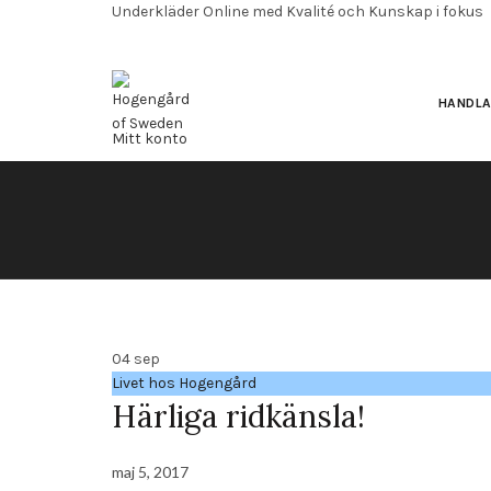
Underkläder Online med Kvalité och Kunskap i fokus
HANDL
Mitt konto
Blog
Önskelista
Varukorg
04
sep
Livet hos Hogengård
Härliga ridkänsla!
maj 5, 2017