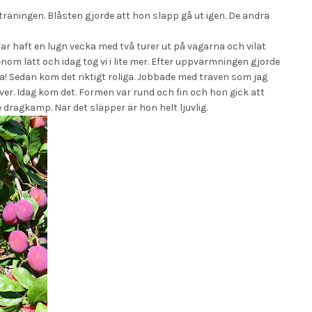
ter träningen. Blåsten gjorde att hon slapp gå ut igen. De andra
har haft en lugn vecka med två turer ut på vägarna och vilat
enom lätt och idag tog vi i lite mer. Efter uppvärmningen gjorde
ålla! Sedan kom det riktigt roliga. Jobbade med traven som jag
över. Idag kom det. Formen var rund och fin och hon gick att
e dragkamp. När det släpper är hon helt ljuvlig.