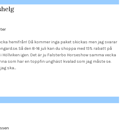
shelg
ter
l vecka hemifrån! Då kommer inga paket skickas men jag svarar
engard.se. Så den 8-16 juli kan du shoppa med 15% rabatt på
us i Höllviken igen. Det är ju Falsterbo Horseshow samma vecka
ninna som har en toppfin unghäst kvalad som jag måste se.
ag ska...
ssen