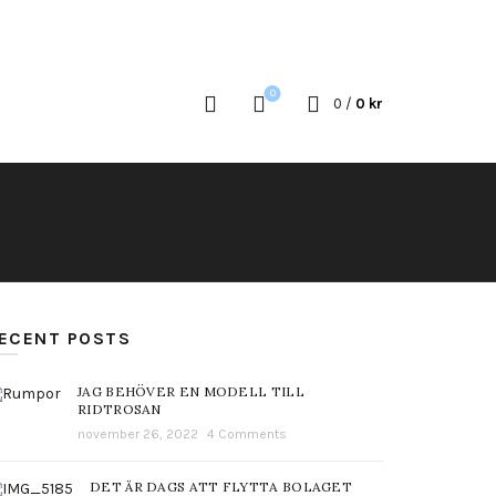
0
0
/
0
kr
ECENT POSTS
JAG BEHÖVER EN MODELL TILL
RIDTROSAN
november 26, 2022
4 Comments
DET ÄR DAGS ATT FLYTTA BOLAGET