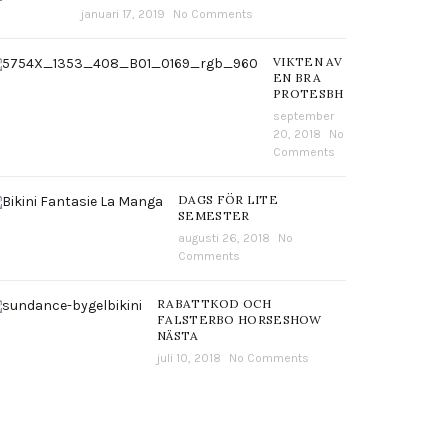
januari 17, 2019
No Comments
VIKTEN AV
EN BRA
PROTESBH
september
20, 2018
No
Comments
DAGS FÖR LITE
SEMESTER
augusti 26, 2018
No
Comments
RABATTKOD OCH
FALSTERBO HORSESHOW
NÄSTA
juli 10, 2018
No Comments