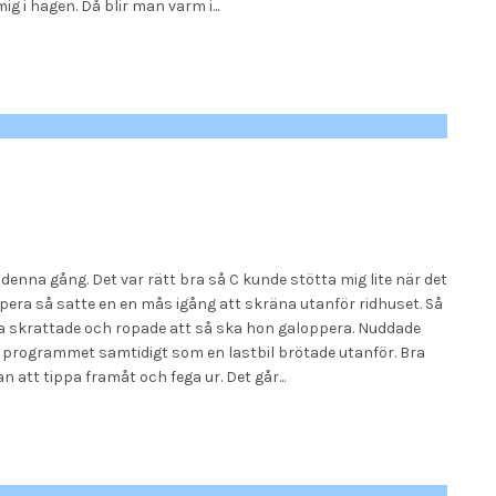
i hagen. Då blir man varm i...
 denna gång. Det var rätt bra så C kunde stötta mig lite när det
ppera så satte en en mås igång att skräna utanför ridhuset. Så
ara skrattade och ropade att så ska hon galoppera. Nuddade
 programmet samtidigt som en lastbil brötade utanför. Bra
att tippa framåt och fega ur. Det går...