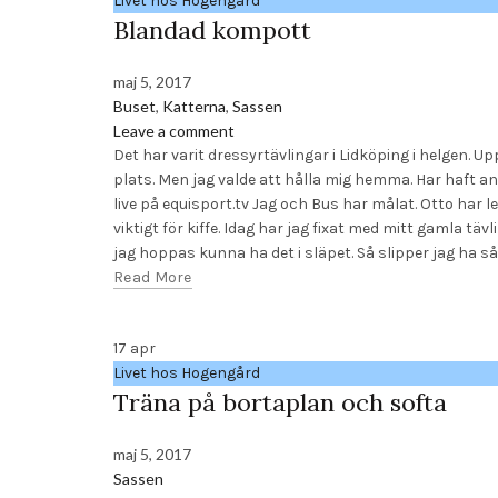
Livet hos Hogengård
Blandad kompott
maj 5, 2017
Buset
,
Katterna
,
Sassen
Leave a comment
Det har varit dressyrtävlingar i Lidköping i helgen. Upp
plats. Men jag valde att hålla mig hemma. Har haft ann
live på equisport.tv Jag och Bus har målat. Otto har 
viktigt för kiffe. Idag har jag fixat med mitt gamla tä
jag hoppas kunna ha det i släpet. Så slipper jag ha så 
Read More
17
apr
Livet hos Hogengård
Träna på bortaplan och softa
maj 5, 2017
Sassen