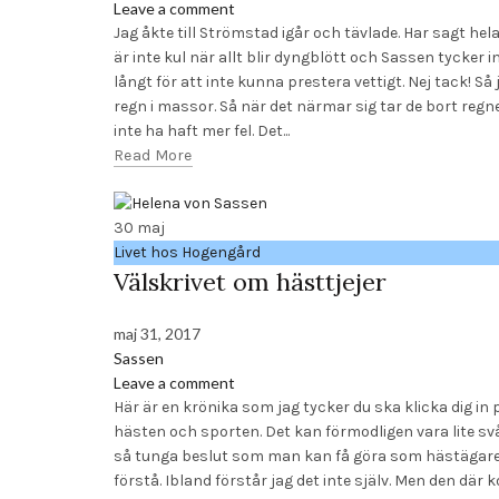
Leave a comment
Jag åkte till Strömstad igår och tävlade. Har sagt hela
är inte kul när allt blir dyngblött och Sassen tycker i
långt för att inte kunna prestera vettigt. Nej tack! Så
regn i massor. Så när det närmar sig tar de bort regne
inte ha haft mer fel. Det...
Read More
30
maj
Livet hos Hogengård
Välskrivet om hästtjejer
maj 31, 2017
Sassen
Leave a comment
Här är en krönika som jag tycker du ska klicka dig in 
hästen och sporten. Det kan förmodligen vara lite svå
så tunga beslut som man kan få göra som hästägare. M
förstå. Ibland förstår jag det inte själv. Men den där 