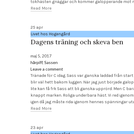
tokhästen gnäggar och kommer galopperande mot mig 
Read More
25
apr
Livet hos Hogengård
Dagens träning och skeva ben
maj 5, 2017
hårpiff
,
Sassen
Leave a comment
Tränade för C idag. Sass var ganska laddad från start
blir väl hett bakom luggen. När jag just började galo
lite kan få frk Sass att bli ganska upprörd. Men C b
knappt marken. Roliga underbara häst. Vi red igenom
igen då jag måste rida igenom hennes spänningar utan 
Read More
23
apr