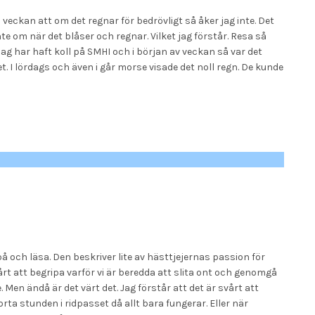
 veckan att om det regnar för bedrövligt så åker jag inte. Det
nte om när det blåser och regnar. Vilket jag förstår. Resa så
 jag har haft koll på SMHI och i början av veckan så var det
t. I lördags och även i går morse visade det noll regn. De kunde
på och läsa. Den beskriver lite av hästtjejernas passion för
rt att begripa varför vi är beredda att slita ont och genomgå
en ändå är det värt det. Jag förstår att det är svårt att
korta stunden i ridpasset då allt bara fungerar. Eller när