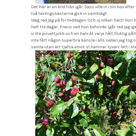
Det här är en bild från igår. Sass ville in i sin box ef
två tävlingshästarna gick in samtidigt.
Idag red jag på förmiddagen. Och oj vilken häst! Hon 
helt tre dagar. Precis vad hon behövde. Igår red jag ig
vi lite piruettjobb och en halv åt varje håll. Duktig p
inte fått någon superbra känsla i alls sedan jag tog 
samla utan att tjafsa emot. Vi hamnar tyvärr lätt i lit