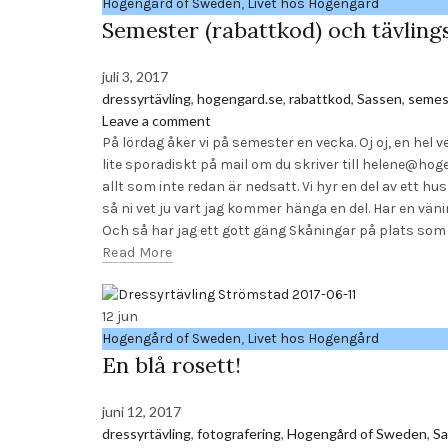
Hogengård of Sweden
,
Livet hos Hogengård
Semester (rabattkod) och tävling
juli 3, 2017
dressyrtävling
,
hogengard.se
,
rabattkod
,
Sassen
,
semes
Leave a comment
På lördag åker vi på semester en vecka. Oj oj, en he
lite sporadiskt på mail om du skriver till helene@hog
allt som inte redan är nedsatt. Vi hyr en del av ett h
så ni vet ju vart jag kommer hänga en del. Har en vä
Och så har jag ett gott gäng Skåningar på plats som j
Read More
12
jun
Hogengård of Sweden
,
Livet hos Hogengård
En blå rosett!
juni 12, 2017
dressyrtävling
,
fotografering
,
Hogengård of Sweden
,
Sa